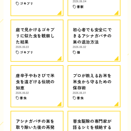
2026.06.04
ゴキブリ
害獣
庭で見かけるゴキブ
初心者でも安全にで
リに似た虫を観察し
きるアシナガバチの
た結果
巣の退治方法
2026.06.03
2026.06.02
ゴキブリ
蜂
唐辛子やわさびで米
プロが教えるお米を
虫を遠ざける伝統の
米虫から守るための
知恵
保存術
2026.06.02
2026.06.01
害虫
害虫
アシナガバチの巣を
害虫駆除の専門家が
取り除いた後の再発
語るシミを根絶する