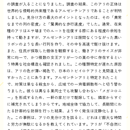
の調査が入ることになりました。調査の結果、このアリの正体は
世界的な侵略的外来種であるアルゼンチンアリであることが判明
しました。見分け方の最大のポイントとなったのは、その「異常
なまでの列の密度」と「驚異的な歩行速度」でした。通常、在来
種のアリはエサ場までのルートを往復する際にある程度の余裕を
持って動きますが、アルゼンチンアリは隙間なくつながった黒い
リボンのような長い行列を作り、その中を高速で駆け抜けます。
また、住民が採取した個体を観察すると、働きアリのサイズが非
常に均一で、かつ複数の女王アリが一つの巣の中に存在するとい
う特異な社会構造も確認されました。この種類特定が遅れた原因
は、アリの色が薄い褐色で、日本のトビイロケアリと見間違えや
すかったことにあります。アルゼンチンアリと特定されたこと
で、対策は単なる殺虫から、広域での一斉毒餌散布へと切り替わ
りました。彼らは異なる巣同士でも攻撃し合わない「メガコロニ
ー」を形成するため、一軒の家だけで駆除しても、隣家からすぐ
に補充されてしまうからです。地域全体で協力して、長期間にわ
たる計画的な防除を行った結果、ようやく発生は沈静化しまし
た。この事例は、アリの見分け方を誤ると、どれほど膨大な時間
と労力が無駄になるかを教えてくれています。アリが「不自然に