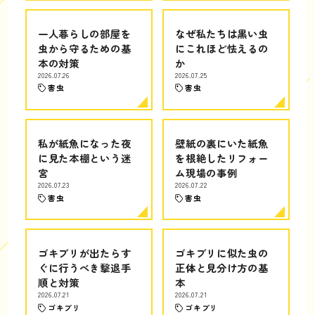
一人暮らしの部屋を
なぜ私たちは黒い虫
虫から守るための基
にこれほど怯えるの
本の対策
か
2026.07.26
2026.07.25
害虫
害虫
私が紙魚になった夜
壁紙の裏にいた紙魚
に見た本棚という迷
を根絶したリフォー
宮
ム現場の事例
2026.07.23
2026.07.22
害虫
害虫
ゴキブリが出たらす
ゴキブリに似た虫の
ぐに行うべき撃退手
正体と見分け方の基
順と対策
本
2026.07.21
2026.07.21
ゴキブリ
ゴキブリ