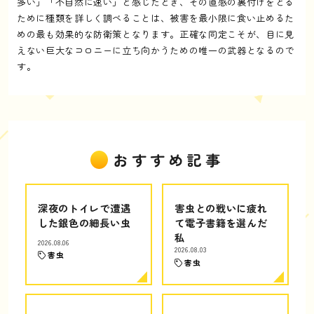
多い」「不自然に速い」と感じたとき、その直感の裏付けをとる
ために種類を詳しく調べることは、被害を最小限に食い止めるた
めの最も効果的な防衛策となります。正確な同定こそが、目に見
えない巨大なコロニーに立ち向かうための唯一の武器となるので
す。
おすすめ記事
深夜のトイレで遭遇
害虫との戦いに疲れ
した銀色の細長い虫
て電子書籍を選んだ
私
2026.08.06
2026.08.03
害虫
害虫