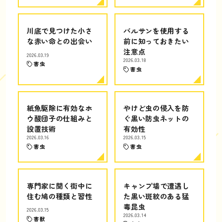
川底で見つけた小さ
バルサンを使用する
な赤い命との出会い
前に知っておきたい
注意点
2026.03.19
2026.03.18
害虫
害虫
紙魚駆除に有効なホ
やけど虫の侵入を防
ウ酸団子の仕組みと
ぐ黒い防虫ネットの
設置技術
有効性
2026.03.16
2026.03.15
害虫
害虫
専門家に聞く街中に
キャンプ場で遭遇し
住む鳩の種類と習性
た黒い斑紋のある猛
毒昆虫
2026.03.15
2026.03.14
害獣