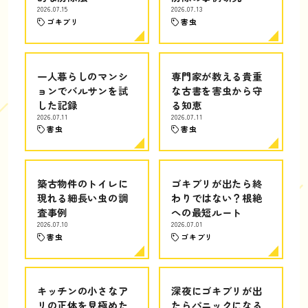
2026.07.15
2026.07.13
ゴキブリ
害虫
一人暮らしのマンシ
専門家が教える貴重
ョンでバルサンを試
な古書を害虫から守
した記録
る知恵
2026.07.11
2026.07.11
害虫
害虫
築古物件のトイレに
ゴキブリが出たら終
現れる細長い虫の調
わりではない？根絶
査事例
への最短ルート
2026.07.10
2026.07.01
害虫
ゴキブリ
キッチンの小さなア
深夜にゴキブリが出
リの正体を見極めた
たらパニックになる