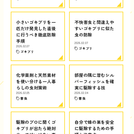
小さいゴキブリを一
不快害虫と間違えや
匹だけ発見した直後
すいゴキブリに似た
に行うべき徹底防除
虫の防除
手順
2026.02.07
2026.02.07
ゴキブリ
ゴキブリ
化学薬剤と天然素材
部屋の隅に潜むシル
を使い分ける一人暮
バーフィッシュを確
らしの虫対策術
実に駆除する技
2026.02.05
2026.02.04
害虫
害虫
駆除のプロに聞くゴ
自分で蜂の巣を安全
キブリが出たら絶対
に駆除するための手