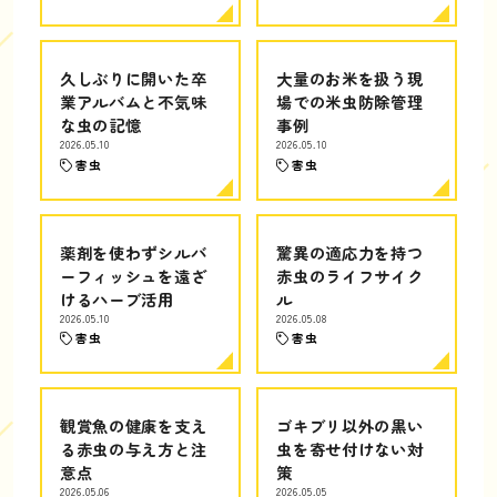
久しぶりに開いた卒
大量のお米を扱う現
業アルバムと不気味
場での米虫防除管理
な虫の記憶
事例
2026.05.10
2026.05.10
害虫
害虫
薬剤を使わずシルバ
驚異の適応力を持つ
ーフィッシュを遠ざ
赤虫のライフサイク
けるハーブ活用
ル
2026.05.10
2026.05.08
害虫
害虫
観賞魚の健康を支え
ゴキブリ以外の黒い
る赤虫の与え方と注
虫を寄せ付けない対
意点
策
2026.05.06
2026.05.05