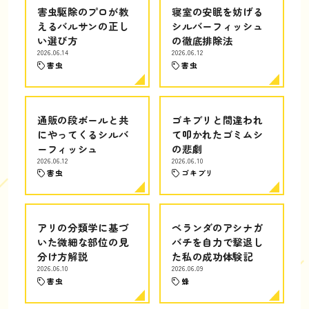
害虫駆除のプロが教
寝室の安眠を妨げる
えるバルサンの正し
シルバーフィッシュ
い選び方
の徹底排除法
2026.06.14
2026.06.12
害虫
害虫
通販の段ボールと共
ゴキブリと間違われ
にやってくるシルバ
て叩かれたゴミムシ
ーフィッシュ
の悲劇
2026.06.12
2026.06.10
害虫
ゴキブリ
アリの分類学に基づ
ベランダのアシナガ
いた微細な部位の見
バチを自力で撃退し
分け方解説
た私の成功体験記
2026.06.10
2026.06.09
害虫
蜂