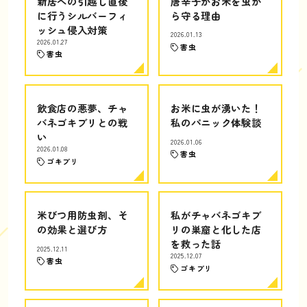
新居への引越し直後
唐辛子がお米を虫か
に行うシルバーフィ
ら守る理由
ッシュ侵入対策
2026.01.13
2026.01.27
害虫
害虫
飲食店の悪夢、チャ
お米に虫が湧いた！
バネゴキブリとの戦
私のパニック体験談
い
2026.01.06
2026.01.08
害虫
ゴキブリ
米びつ用防虫剤、そ
私がチャバネゴキブ
の効果と選び方
リの巣窟と化した店
を救った話
2025.12.11
2025.12.07
害虫
ゴキブリ