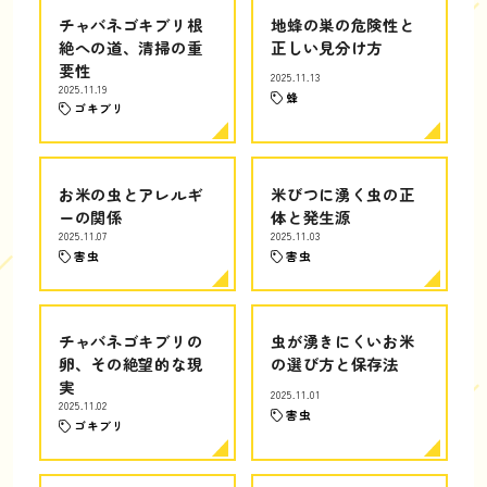
チャバネゴキブリ根
地蜂の巣の危険性と
絶への道、清掃の重
正しい見分け方
要性
2025.11.13
2025.11.19
蜂
ゴキブリ
お米の虫とアレルギ
米びつに湧く虫の正
ーの関係
体と発生源
2025.11.07
2025.11.03
害虫
害虫
チャバネゴキブリの
虫が湧きにくいお米
卵、その絶望的な現
の選び方と保存法
実
2025.11.01
2025.11.02
害虫
ゴキブリ