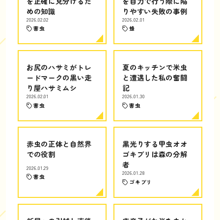
を正確に見分けるた
を自力で行う際に陥
めの知識
りやすい失敗の事例
2026.02.02
2026.02.01
害虫
蜂
お尻のハサミがトレ
夏のキッチンで米虫
ードマークの黒い走
と遭遇した私の奮闘
り屋ハサミムシ
記
2026.02.01
2026.01.30
害虫
害虫
赤虫の正体と自然界
黒光りする甲虫オオ
での役割
ゴキブリは森の分解
者
2026.01.29
2026.01.28
害虫
ゴキブリ