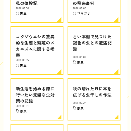
私の体験記
の飛来事例
2026.03.06
2026.03.05
害虫
ゴキブリ
コクゾウムシの驚異
古い本棚で見つけた
的な生態と繁殖のメ
銀色の虫との遭遇記
カニズムに関する考
録
察
2026.03.02
2026.03.05
害虫
害虫
新生活を始める際に
秋の晴れた日に本を
行いたい完璧な虫対
広げる虫干しの作法
策の記録
2026.02.24
2026.03.01
害虫
害虫