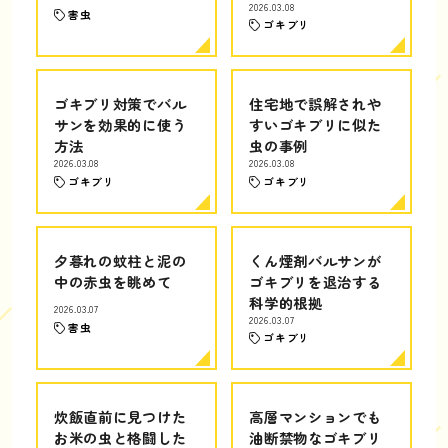
2026.03.08
害虫
ゴキブリ
ゴキブリ対策でバル
住宅地で誤解されや
サンを効果的に使う
すいゴキブリに似た
方法
虫の事例
2026.03.08
2026.03.08
ゴキブリ
ゴキブリ
夕暮れの蚊柱と泥の
くん煙剤バルサンが
中の赤虫を眺めて
ゴキブリを退治する
科学的根拠
2026.03.07
2026.03.07
害虫
ゴキブリ
炊飯直前に見つけた
高層マンションでも
お米の虫と格闘した
油断禁物なゴキブリ