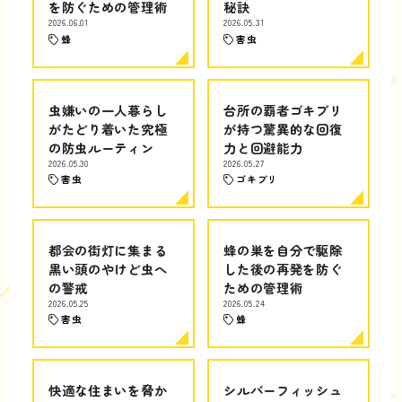
を防ぐための管理術
秘訣
2026.06.01
2026.05.31
蜂
害虫
虫嫌いの一人暮らし
台所の覇者ゴキブリ
がたどり着いた究極
が持つ驚異的な回復
の防虫ルーティン
力と回避能力
2026.05.30
2026.05.27
害虫
ゴキブリ
都会の街灯に集まる
蜂の巣を自分で駆除
黒い頭のやけど虫へ
した後の再発を防ぐ
の警戒
ための管理術
2026.05.25
2026.05.24
害虫
蜂
快適な住まいを脅か
シルバーフィッシュ