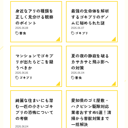
身近なアリの種類を
最強の生命体を解析
正しく見分ける観察
するゴキブリのゲノ
のポイント
ムに秘められた謎
2026.06.08
2026.06.07
害虫
ゴキブリ
マンションでゴキブ
夏の夜の静寂を破る
リが出たらどこを疑
カサカサと飛ぶ影へ
うべきか
の対策
2026.06.06
2026.06.04
ゴキブリ
害虫
綺麗な住まいにも潜
愛知県のゴミ屋敷・
む一匹の小さいゴキ
ハクビシン駆除対応
ブリの恐怖について
業者おすすめ5選！清
の考察
掃から害獣対策まで
一括解決
2026.06.04