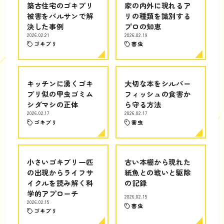
築古住宅のゴキブリ
家の内外に現れるア
被害をバルサンで解
リの種類を識別する
決した事例
プロの知恵
2026.02.21
2026.02.19
ゴキブリ
害虫
キッチンに湧くゴキ
大切な本をシルバー
ブリ似の甲虫ゴミム
フィッシュの食害か
シダマシの正体
ら守る方法
2026.02.17
2026.02.17
ゴキブリ
害虫
小さいゴキブリ一匹
古い本棚から現れた
の出現からライフサ
紙魚との戦いと駆除
イクルを読み解く科
の記録
学的アプローチ
2026.02.15
2026.02.15
害虫
ゴキブリ