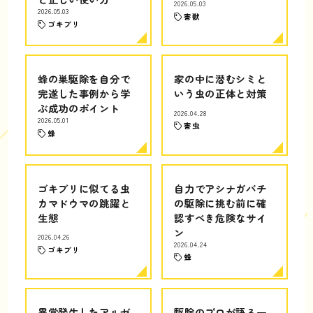
2026.05.03
2026.05.03
害獣
ゴキブリ
蜂の巣駆除を自分で
家の中に潜むシミと
完遂した事例から学
いう虫の正体と対策
ぶ成功のポイント
2026.04.28
2026.05.01
害虫
蜂
ゴキブリに似てる虫
自力でアシナガバチ
カマドウマの跳躍と
の駆除に挑む前に確
生態
認すべき危険なサイ
ン
2026.04.26
2026.04.24
ゴキブリ
蜂
異常発生したアルゼ
駆除のプロが語る一