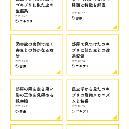
ゴキブリに似た虫の
種類と特徴を解説
生態系
2026.06.17
2026.06.20
害獣
ゴキブリ
図書館の裏側で続く
部屋で見つけたゴキ
害虫との静かなる攻
ブリに似た虫との遭
防
遇記録
2026.06.17
2026.06.16
害虫
ゴキブリ
部屋の隅を走る黒い
昆虫学から見たゴキ
影の正体を見極める
ブリの飛翔メカニズ
観察眼
ムと特長
2026.06.15
2026.06.15
害虫
ゴキブリ