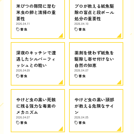
米びつの隙間に潜む
プロが教える紙魚駆
米虫の卵と清掃の重
除の盲点と段ボール
要性
処分の重要性
2026.04.11
2026.04.10
害虫
害虫
深夜のキッチンで遭
薬剤を使わず紙魚を
遇したシルバーフィ
駆除し寄せ付けない
ッシュとの戦い
自然の知恵
2026.04.09
2026.04.07
害虫
害虫
やけど虫の黒い死骸
やけど虫の黒い頭部
に残る強力な毒素の
が教える危険なサイ
メカニズム
ン
2026.04.07
2026.04.05
害虫
害虫