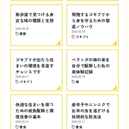
散歩道で見つける身
飛翔するゴキブリか
近な鳩の種類と生態
ら身を守るための撃
退ノウハウ
2026.05.18
2026.05.18
害獣
ゴキブリ
ゴキブリが出たら住
ベランダの蜂の巣を
まいの環境を見直す
自分で駆除した私の
チャンスです
実体験記録
2026.05.17
2026.05.15
ゴキブリ
蜂
快適な住まいを保つ
唐辛子やニンニクで
ための紙魚駆除と環
お米の虫を遠ざける
境改善の基本
伝統的な防虫法
2026.05.14
2026.05.11
害虫
害虫