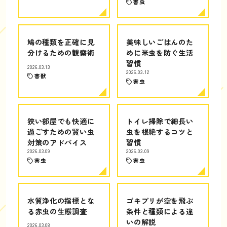
害虫
鳩の種類を正確に見
美味しいごはんのた
分けるための観察術
めに米虫を防ぐ生活
習慣
2026.03.13
2026.03.12
害獣
害虫
狭い部屋でも快適に
トイレ掃除で細長い
過ごすための賢い虫
虫を根絶するコツと
対策のアドバイス
習慣
2026.03.09
2026.03.09
害虫
害虫
水質浄化の指標とな
ゴキブリが空を飛ぶ
る赤虫の生態調査
条件と種類による違
いの解説
2026.03.08