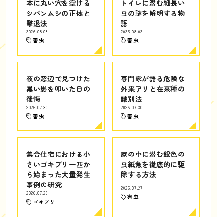
本に丸い穴を空ける
トイレに潜む細長い
シバンムシの正体と
虫の謎を解明する物
撃退法
語
2026.08.03
2026.08.02
害虫
害虫
夜の窓辺で見つけた
専門家が語る危険な
黒い影を叩いた日の
外来アリと在来種の
後悔
識別法
2026.07.30
2026.07.30
害虫
害虫
集合住宅における小
家の中に潜む銀色の
さいゴキブリ一匹か
虫紙魚を徹底的に駆
ら始まった大量発生
除する方法
事例の研究
2026.07.27
2026.07.29
害虫
ゴキブリ