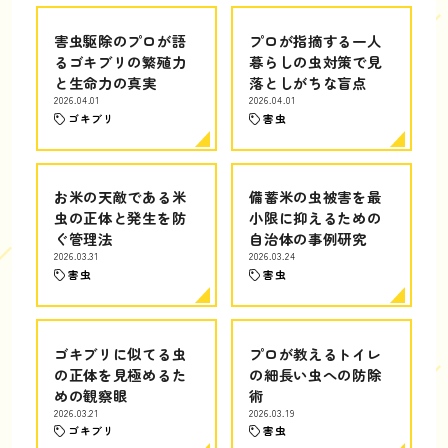
害虫駆除のプロが語
プロが指摘する一人
るゴキブリの繁殖力
暮らしの虫対策で見
と生命力の真実
落としがちな盲点
2026.04.01
2026.04.01
ゴキブリ
害虫
お米の天敵である米
備蓄米の虫被害を最
虫の正体と発生を防
小限に抑えるための
ぐ管理法
自治体の事例研究
2026.03.31
2026.03.24
害虫
害虫
ゴキブリに似てる虫
プロが教えるトイレ
の正体を見極めるた
の細長い虫への防除
めの観察眼
術
2026.03.21
2026.03.19
ゴキブリ
害虫