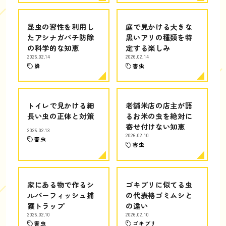
昆虫の習性を利用し
庭で見かける大きな
たアシナガバチ防除
黒いアリの種類を特
の科学的な知恵
定する楽しみ
2026.02.14
2026.02.14
蜂
害虫
トイレで見かける細
老舗米店の店主が語
長い虫の正体と対策
るお米の虫を絶対に
寄せ付けない知恵
2026.02.13
2026.02.10
害虫
害虫
家にある物で作るシ
ゴキブリに似てる虫
ルバーフィッシュ捕
の代表格ゴミムシと
獲トラップ
の違い
2026.02.10
2026.02.10
害虫
ゴキブリ