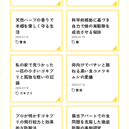
天然ハーブの香りで
科学的根拠に基づき
本棚を優しく守る生
自力で蜂の巣駆除を
活
成功させる秘訣
2026.07.19
2026.07.19
害虫
蜂
私の家で見つかった
仰向けでパチンと跳
一匹の小さいゴキブ
ねる黒い虫コメツキ
リと孤独な戦いの記
ムシの愛嬌
録
2026.07.16
2026.07.18
害虫
ゴキブリ
プロが明かすゴキブ
築古アパートでの虫
リの飛行能力と効果
問題を克服した徹底
的な防除法
防除の事例研究