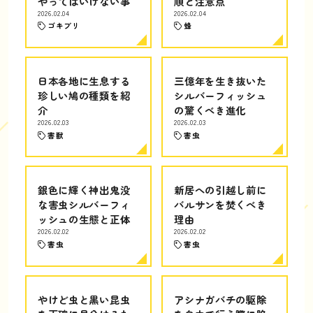
やってはいけない事
順と注意点
2026.02.04
2026.02.04
ゴキブリ
蜂
日本各地に生息する
三億年を生き抜いた
珍しい鳩の種類を紹
シルバーフィッシュ
介
の驚くべき進化
2026.02.03
2026.02.03
害獣
害虫
銀色に輝く神出鬼没
新居への引越し前に
な害虫シルバーフィ
バルサンを焚くべき
ッシュの生態と正体
理由
2026.02.02
2026.02.02
害虫
害虫
やけど虫と黒い昆虫
アシナガバチの駆除