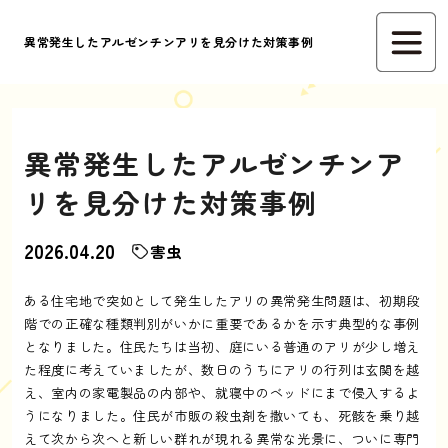
異常発生したアルゼンチンアリを見分けた対策事例
異常発生したアルゼンチンア
リを見分けた対策事例
2026.04.20
害虫
ある住宅地で突如として発生したアリの異常発生問題は、初期段
階での正確な種類判別がいかに重要であるかを示す典型的な事例
となりました。住民たちは当初、庭にいる普通のアリが少し増え
た程度に考えていましたが、数日のうちにアリの行列は玄関を越
え、室内の家電製品の内部や、就寝中のベッドにまで侵入するよ
うになりました。住民が市販の殺虫剤を撒いても、死骸を乗り越
えて次から次へと新しい群れが現れる異常な光景に、ついに専門