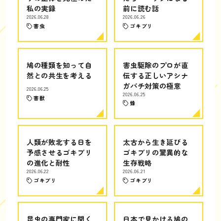
私の実録
前に読む話
2026.06.28
2026.06.26
害虫
ゴキブリ
鳩の種類を知って自
害虫駆除のプロが直
然との共生を考える
伝する正しいアシナ
ガバチ対策の極意
2026.06.25
2026.06.25
害獣
蜂
人類が敗北する日を
太古から生き延びる
予感させるゴキブリ
ゴキブリの驚異的な
の進化と耐性
生存戦略
2026.06.22
2026.06.21
ゴキブリ
ゴキブリ
昆虫の専門家に聞く
日本で見かける鳩の