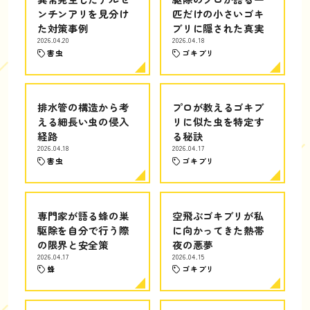
ンチンアリを見分け
匹だけの小さいゴキ
た対策事例
ブリに隠された真実
2026.04.20
2026.04.18
害虫
ゴキブリ
排水管の構造から考
プロが教えるゴキブ
える細長い虫の侵入
リに似た虫を特定す
経路
る秘訣
2026.04.18
2026.04.17
害虫
ゴキブリ
専門家が語る蜂の巣
空飛ぶゴキブリが私
駆除を自分で行う際
に向かってきた熱帯
の限界と安全策
夜の悪夢
2026.04.17
2026.04.15
蜂
ゴキブリ