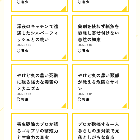
害虫
害虫
深夜のキッチンで遭
薬剤を使わず紙魚を
遇したシルバーフィ
駆除し寄せ付けない
ッシュとの戦い
自然の知恵
2026.04.09
2026.04.07
害虫
害虫
やけど虫の黒い死骸
やけど虫の黒い頭部
に残る強力な毒素の
が教える危険なサイ
メカニズム
ン
2026.04.07
2026.04.05
害虫
害虫
害虫駆除のプロが語
プロが指摘する一人
るゴキブリの繁殖力
暮らしの虫対策で見
と生命力の真実
落としがちな盲点