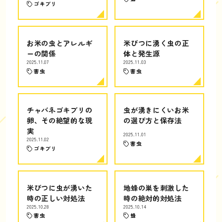
ゴキブリ
お米の虫とアレルギ
米びつに湧く虫の正
ーの関係
体と発生源
2025.11.07
2025.11.03
害虫
害虫
チャバネゴキブリの
虫が湧きにくいお米
卵、その絶望的な現
の選び方と保存法
実
2025.11.01
2025.11.02
害虫
ゴキブリ
米びつに虫が湧いた
地蜂の巣を刺激した
時の正しい対処法
時の絶対的対処法
2025.10.28
2025.10.14
害虫
蜂