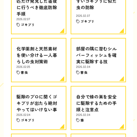
匹だけ発見した直後
すいゴキブリに似た
に行うべき徹底防除
虫の防除
手順
2026.02.07
2026.02.07
ゴキブリ
ゴキブリ
化学薬剤と天然素材
部屋の隅に潜むシル
を使い分ける一人暮
バーフィッシュを確
らしの虫対策術
実に駆除する技
2026.02.05
2026.02.04
害虫
害虫
駆除のプロに聞くゴ
自分で蜂の巣を安全
キブリが出たら絶対
に駆除するための手
やってはいけない事
順と注意点
2026.02.04
2026.02.04
ゴキブリ
蜂