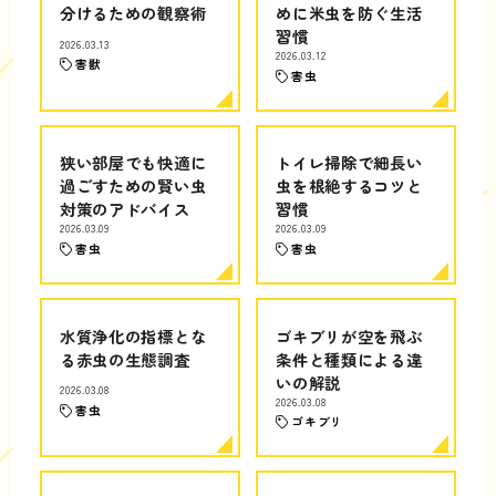
分けるための観察術
めに米虫を防ぐ生活
習慣
2026.03.13
2026.03.12
害獣
害虫
狭い部屋でも快適に
トイレ掃除で細長い
過ごすための賢い虫
虫を根絶するコツと
対策のアドバイス
習慣
2026.03.09
2026.03.09
害虫
害虫
水質浄化の指標とな
ゴキブリが空を飛ぶ
る赤虫の生態調査
条件と種類による違
いの解説
2026.03.08
2026.03.08
害虫
ゴキブリ