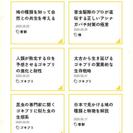
鳩の種類を知って自
害虫駆除のプロが直
然との共生を考える
伝する正しいアシナ
ガバチ対策の極意
2026.06.25
2026.06.25
害獣
蜂
人類が敗北する日を
太古から生き延びる
予感させるゴキブリ
ゴキブリの驚異的な
の進化と耐性
生存戦略
2026.06.22
2026.06.21
ゴキブリ
ゴキブリ
昆虫の専門家に聞く
日本で見かける鳩の
ゴキブリに似た虫の
種類と特徴を解説
生態系
2026.06.17
2026.06.20
害獣
ゴキブリ