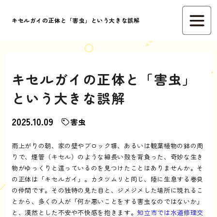
キセルガイの正体と「害虫」という大きな誤解
キセルガイの正体と「害虫」
という大きな誤解
2025.10.09
害虫
雨上がりの朝、家の壁やブロック塀、あるいは観葉植物の鉢の周
りで、煙管（キセル）のような細長い殻を背負った、奇妙な生き
物がゆっくりと這っているのを見つけたことはありませんか。そ
の正体は「キセルガイ」。カタツムリと同じ、陸に生息する巻貝
の仲間です。その独特の見た目と、ジメジメした場所に現れるこ
とから、多くの人が「何か悪いことをする害虫なのではないか」
と、漠然とした不安や不快感を抱きます。
知立市では水道修理交