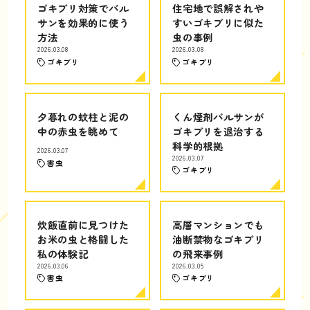
ゴキブリ対策でバル
住宅地で誤解されや
サンを効果的に使う
すいゴキブリに似た
方法
虫の事例
2026.03.08
2026.03.08
ゴキブリ
ゴキブリ
夕暮れの蚊柱と泥の
くん煙剤バルサンが
中の赤虫を眺めて
ゴキブリを退治する
科学的根拠
2026.03.07
2026.03.07
害虫
ゴキブリ
炊飯直前に見つけた
高層マンションでも
お米の虫と格闘した
油断禁物なゴキブリ
私の体験記
の飛来事例
2026.03.06
2026.03.05
害虫
ゴキブリ