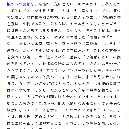
換からの配管を
、結論から先に言えば、キセルガイは、私たちが
一般的にイメージする「害虫」とは、少し異なる存在です。害虫
の定義が、農作物や園芸植物、あるいは人間の生活に直接的な害
を及ぼす生物であるとするならば、キセルガイはそのカテゴリー
にはほとんど当てはまりません。なぜなら、彼らの主食は、植物
の生きた葉や花ではなく、壁や石に付着した「藻類」や「コ
ケ」、あるいは地面に落ちた「腐った植物（腐植物）」、そして
菌類などだからです。彼らは、自然界において、これらの有機物
を食べて分解し、土に還すという、重要な「分解者」としての役
割を担っている、いわば森の掃除屋なのです。カタツムリやナメ
クジのように、大切に育てているパンジーの花びらや、キャベツ
の葉をムシャムシャと食べてしまうことは、まずありません。つ
まり、ガーデニング愛好家にとって、キセルガイは直接的な敵で
はないのです。しかし、だからといって完全に無害な益虫と言い
切れない、少し厄介な側面も持ち合わせています。その存在は、
あなたの家の周りの環境が、他の本格的な害虫にとっても快適な
場所になっていることを示す、一つのサインでもあるのです。ま
ずは、彼らを一方的に「害虫」と決めつけるのではなく、その正
体と生態を正しく理解すること。それが、この静かな隣人との、