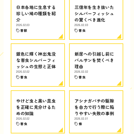
日本各地に生息する
三億年を生き抜いた
珍しい鳩の種類を紹
シルバーフィッシュ
介
の驚くべき進化
2026.02.03
2026.02.03
害獣
害虫
銀色に輝く神出鬼没
新居への引越し前に
な害虫シルバーフィ
バルサンを焚くべき
ッシュの生態と正体
理由
2026.02.02
2026.02.02
害虫
害虫
やけど虫と黒い昆虫
アシナガバチの駆除
を正確に見分けるた
を自力で行う際に陥
めの知識
りやすい失敗の事例
2026.02.02
2026.02.01
害虫
蜂