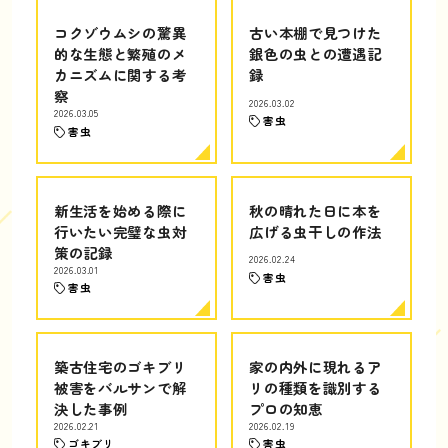
コクゾウムシの驚異
古い本棚で見つけた
的な生態と繁殖のメ
銀色の虫との遭遇記
カニズムに関する考
録
察
2026.03.02
2026.03.05
害虫
害虫
新生活を始める際に
秋の晴れた日に本を
行いたい完璧な虫対
広げる虫干しの作法
策の記録
2026.02.24
2026.03.01
害虫
害虫
築古住宅のゴキブリ
家の内外に現れるア
被害をバルサンで解
リの種類を識別する
決した事例
プロの知恵
2026.02.21
2026.02.19
ゴキブリ
害虫