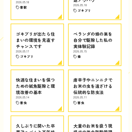
2026.05.18
2026.05.18
害獣
ゴキブリ
ゴキブリが出たら住
ベランダの蜂の巣を
まいの環境を見直す
自分で駆除した私の
チャンスです
実体験記録
2026.05.17
2026.05.15
ゴキブリ
蜂
快適な住まいを保つ
唐辛子やニンニクで
ための紙魚駆除と環
お米の虫を遠ざける
境改善の基本
伝統的な防虫法
2026.05.14
2026.05.11
害虫
害虫
久しぶりに開いた卒
大量のお米を扱う現
業アルバムと不気味
場での米虫防除管理