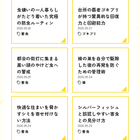
虫嫌いの一人暮らし
台所の覇者ゴキブリ
がたどり着いた究極
が持つ驚異的な回復
の防虫ルーティン
力と回避能力
2026.05.30
2026.05.27
害虫
ゴキブリ
都会の街灯に集まる
蜂の巣を自分で駆除
黒い頭のやけど虫へ
した後の再発を防ぐ
の警戒
ための管理術
2026.05.25
2026.05.24
害虫
蜂
快適な住まいを脅か
シルバーフィッシュ
すシミを寄せ付けな
と誤認しやすい害虫
い方法
との見分け方
2026.05.24
2026.05.23
害虫
害虫