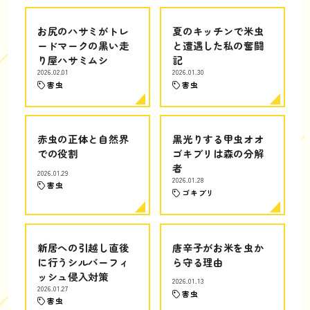
お尻のハサミがトレ
夏のキッチンで米虫
ードマークの黒い走
と遭遇した私の奮闘
り屋ハサミムシ
記
2026.02.01
2026.01.30
害虫
害虫
赤虫の正体と自然界
黒光りする甲虫オオ
での役割
ゴキブリは森の分解
者
2026.01.29
2026.01.28
害虫
ゴキブリ
新居への引越し直後
唐辛子がお米を虫か
に行うシルバーフィ
ら守る理由
ッシュ侵入対策
2026.01.13
2026.01.27
害虫
害虫