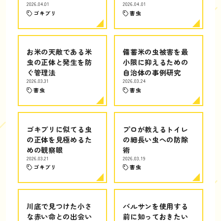
2026.04.01
2026.04.01
ゴキブリ
害虫
お米の天敵である米
備蓄米の虫被害を最
虫の正体と発生を防
小限に抑えるための
ぐ管理法
自治体の事例研究
2026.03.31
2026.03.24
害虫
害虫
ゴキブリに似てる虫
プロが教えるトイレ
の正体を見極めるた
の細長い虫への防除
めの観察眼
術
2026.03.21
2026.03.19
ゴキブリ
害虫
川底で見つけた小さ
バルサンを使用する
な赤い命との出会い
前に知っておきたい