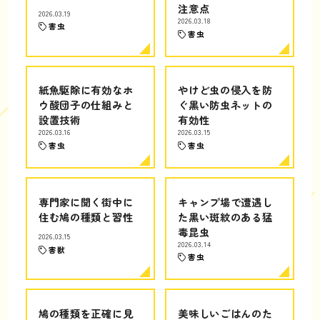
注意点
2026.03.19
2026.03.18
害虫
害虫
紙魚駆除に有効なホ
やけど虫の侵入を防
ウ酸団子の仕組みと
ぐ黒い防虫ネットの
設置技術
有効性
2026.03.16
2026.03.15
害虫
害虫
専門家に聞く街中に
キャンプ場で遭遇し
住む鳩の種類と習性
た黒い斑紋のある猛
毒昆虫
2026.03.15
2026.03.14
害獣
害虫
鳩の種類を正確に見
美味しいごはんのた