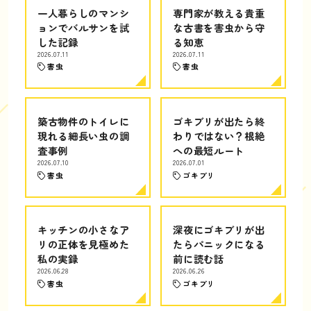
一人暮らしのマンシ
専門家が教える貴重
ョンでバルサンを試
な古書を害虫から守
した記録
る知恵
2026.07.11
2026.07.11
害虫
害虫
築古物件のトイレに
ゴキブリが出たら終
現れる細長い虫の調
わりではない？根絶
査事例
への最短ルート
2026.07.10
2026.07.01
害虫
ゴキブリ
キッチンの小さなア
深夜にゴキブリが出
リの正体を見極めた
たらパニックになる
私の実録
前に読む話
2026.06.28
2026.06.26
害虫
ゴキブリ