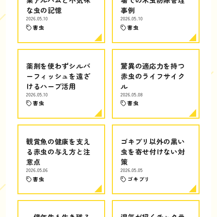
な虫の記憶
事例
2026.05.10
2026.05.10
害虫
害虫
薬剤を使わずシルバ
驚異の適応力を持つ
ーフィッシュを遠ざ
赤虫のライフサイク
けるハーブ活用
ル
2026.05.10
2026.05.08
害虫
害虫
観賞魚の健康を支え
ゴキブリ以外の黒い
る赤虫の与え方と注
虫を寄せ付けない対
意点
策
2026.05.06
2026.05.05
害虫
ゴキブリ
一億年先も生き残る
湿気が招くチャタテ