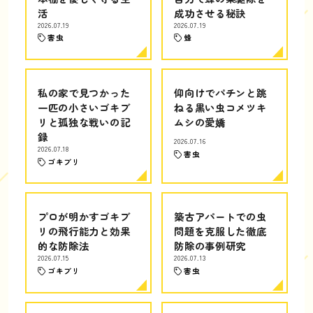
活
成功させる秘訣
2026.07.19
2026.07.19
害虫
蜂
私の家で見つかった
仰向けでパチンと跳
一匹の小さいゴキブ
ねる黒い虫コメツキ
リと孤独な戦いの記
ムシの愛嬌
録
2026.07.16
2026.07.18
害虫
ゴキブリ
プロが明かすゴキブ
築古アパートでの虫
リの飛行能力と効果
問題を克服した徹底
的な防除法
防除の事例研究
2026.07.15
2026.07.13
ゴキブリ
害虫