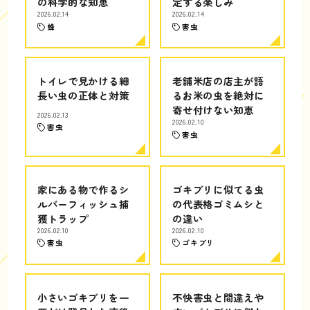
の科学的な知恵
定する楽しみ
2026.02.14
2026.02.14
蜂
害虫
トイレで見かける細
老舗米店の店主が語
長い虫の正体と対策
るお米の虫を絶対に
寄せ付けない知恵
2026.02.13
2026.02.10
害虫
害虫
家にある物で作るシ
ゴキブリに似てる虫
ルバーフィッシュ捕
の代表格ゴミムシと
獲トラップ
の違い
2026.02.10
2026.02.10
害虫
ゴキブリ
小さいゴキブリを一
不快害虫と間違えや