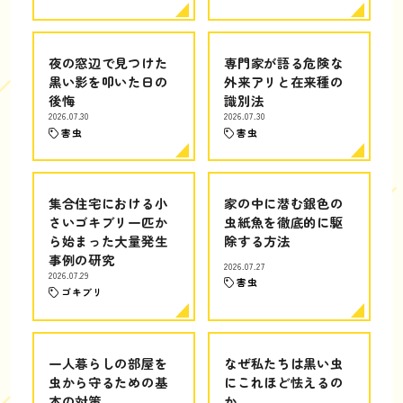
夜の窓辺で見つけた
専門家が語る危険な
黒い影を叩いた日の
外来アリと在来種の
後悔
識別法
2026.07.30
2026.07.30
害虫
害虫
集合住宅における小
家の中に潜む銀色の
さいゴキブリ一匹か
虫紙魚を徹底的に駆
ら始まった大量発生
除する方法
事例の研究
2026.07.27
2026.07.29
害虫
ゴキブリ
一人暮らしの部屋を
なぜ私たちは黒い虫
虫から守るための基
にこれほど怯えるの
本の対策
か