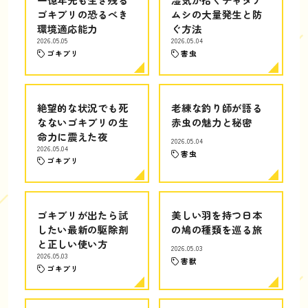
ゴキブリの恐るべき
ムシの大量発生と防
環境適応能力
ぐ方法
2026.05.05
2026.05.04
ゴキブリ
害虫
絶望的な状況でも死
老練な釣り師が語る
なないゴキブリの生
赤虫の魅力と秘密
命力に震えた夜
2026.05.04
2026.05.04
害虫
ゴキブリ
ゴキブリが出たら試
美しい羽を持つ日本
したい最新の駆除剤
の鳩の種類を巡る旅
と正しい使い方
2026.05.03
2026.05.03
害獣
ゴキブリ