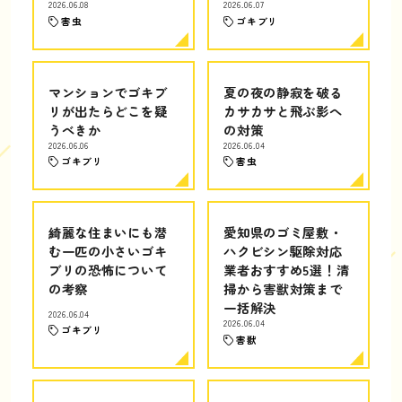
2026.06.08
2026.06.07
害虫
ゴキブリ
マンションでゴキブ
夏の夜の静寂を破る
リが出たらどこを疑
カサカサと飛ぶ影へ
うべきか
の対策
2026.06.06
2026.06.04
ゴキブリ
害虫
綺麗な住まいにも潜
愛知県のゴミ屋敷・
む一匹の小さいゴキ
ハクビシン駆除対応
ブリの恐怖について
業者おすすめ5選！清
の考察
掃から害獣対策まで
一括解決
2026.06.04
2026.06.04
ゴキブリ
害獣