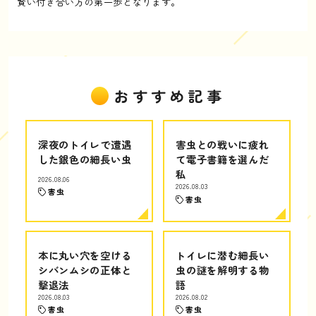
賢い付き合い方の第一歩となります。
おすすめ記事
深夜のトイレで遭遇
害虫との戦いに疲れ
した銀色の細長い虫
て電子書籍を選んだ
私
2026.08.06
2026.08.03
害虫
害虫
本に丸い穴を空ける
トイレに潜む細長い
シバンムシの正体と
虫の謎を解明する物
撃退法
語
2026.08.03
2026.08.02
害虫
害虫