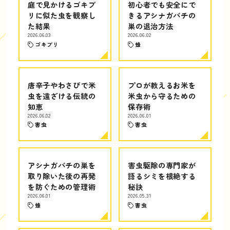
庭で見かけるゴキブ
初心者でも安全にで
リに似た虫を観察し
きるアシナガバチの
た結果
巣の退治方法
2026.06.03
2026.06.02
ゴキブリ
蜂
唐辛子やわさびで米
プロが教えるお米を
虫を遠ざける伝統の
米虫から守るための
知恵
保存術
2026.06.02
2026.06.01
害虫
害虫
アシナガバチの巣を
害虫駆除の専門家が
取り除いた後の再発
語るシミを根絶する
を防ぐための管理術
秘訣
2026.06.01
2026.05.31
蜂
害虫