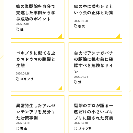
蜂の巣駆除を自分で
家の中に潜むシミと
完遂した事例から学
いう虫の正体と対策
ぶ成功のポイント
2026.04.28
2026.05.01
害虫
蜂
ゴキブリに似てる虫
自力でアシナガバチ
カマドウマの跳躍と
の駆除に挑む前に確
生態
認すべき危険なサイ
ン
2026.04.26
2026.04.24
ゴキブリ
蜂
異常発生したアルゼ
駆除のプロが語る一
ンチンアリを見分け
匹だけの小さいゴキ
た対策事例
ブリに隠された真実
2026.04.20
2026.04.18
害虫
ゴキブリ