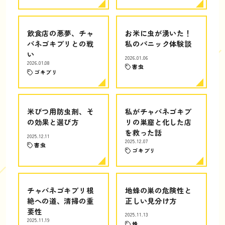
飲食店の悪夢、チャ
お米に虫が湧いた！
バネゴキブリとの戦
私のパニック体験談
い
2026.01.06
2026.01.08
害虫
ゴキブリ
米びつ用防虫剤、そ
私がチャバネゴキブ
の効果と選び方
リの巣窟と化した店
を救った話
2025.12.11
2025.12.07
害虫
ゴキブリ
チャバネゴキブリ根
地蜂の巣の危険性と
絶への道、清掃の重
正しい見分け方
要性
2025.11.13
2025.11.19
蜂