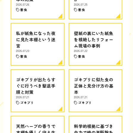
2026.07.26
2026.07.25
害虫
害虫
私が紙魚になった夜
壁紙の裏にいた紙魚
に見た本棚という迷
を根絶したリフォー
宮
ム現場の事例
2026.07.23
2026.07.22
害虫
害虫
ゴキブリが出たらす
ゴキブリに似た虫の
ぐに行うべき撃退手
正体と見分け方の基
順と対策
本
2026.07.21
2026.07.21
ゴキブリ
ゴキブリ
天然ハーブの香りで
科学的根拠に基づき
本棚を優しく守る生
自力で蜂の巣駆除を