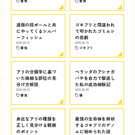
害虫
害虫
通販の段ボールと共
ゴキブリと間違われ
にやってくるシルバ
て叩かれたゴミムシ
ーフィッシュ
の悲劇
2026.06.12
2026.06.10
害虫
ゴキブリ
アリの分類学に基づ
ベランダのアシナガ
いた微細な部位の見
バチを自力で撃退し
分け方解説
た私の成功体験記
2026.06.10
2026.06.09
害虫
蜂
身近なアリの種類を
最強の生命体を解析
正しく見分ける観察
するゴキブリのゲノ
のポイント
ムに秘められた謎