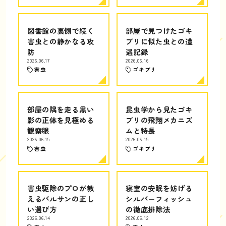
図書館の裏側で続く
部屋で見つけたゴキ
害虫との静かなる攻
ブリに似た虫との遭
防
遇記録
2026.06.17
2026.06.16
害虫
ゴキブリ
部屋の隅を走る黒い
昆虫学から見たゴキ
影の正体を見極める
ブリの飛翔メカニズ
観察眼
ムと特長
2026.06.15
2026.06.15
害虫
ゴキブリ
害虫駆除のプロが教
寝室の安眠を妨げる
えるバルサンの正し
シルバーフィッシュ
い選び方
の徹底排除法
2026.06.14
2026.06.12