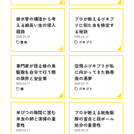
排水管の構造から考
プロが教えるゴキブ
える細長い虫の侵入
リに似た虫を特定す
経路
る秘訣
2026.04.18
2026.04.17
害虫
ゴキブリ
専門家が語る蜂の巣
空飛ぶゴキブリが私
駆除を自分で行う際
に向かってきた熱帯
の限界と安全策
夜の悪夢
2026.04.17
2026.04.15
蜂
ゴキブリ
米びつの隙間に潜む
プロが教える紙魚駆
米虫の卵と清掃の重
除の盲点と段ボール
要性
処分の重要性
2026.04.11
2026.04.10