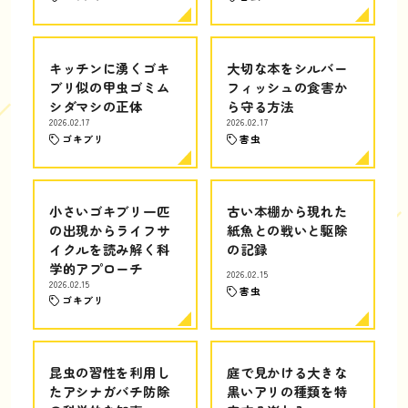
キッチンに湧くゴキ
大切な本をシルバー
ブリ似の甲虫ゴミム
フィッシュの食害か
シダマシの正体
ら守る方法
2026.02.17
2026.02.17
ゴキブリ
害虫
小さいゴキブリ一匹
古い本棚から現れた
の出現からライフサ
紙魚との戦いと駆除
イクルを読み解く科
の記録
学的アプローチ
2026.02.15
2026.02.15
害虫
ゴキブリ
昆虫の習性を利用し
庭で見かける大きな
たアシナガバチ防除
黒いアリの種類を特