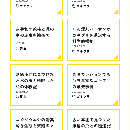
2026.03.08
2026.03.08
ゴキブリ
ゴキブリ
夕暮れの蚊柱と泥の
くん煙剤バルサンが
中の赤虫を眺めて
ゴキブリを退治する
科学的根拠
2026.03.07
2026.03.07
害虫
ゴキブリ
炊飯直前に見つけた
高層マンションでも
お米の虫と格闘した
油断禁物なゴキブリ
私の体験記
の飛来事例
2026.03.06
2026.03.05
害虫
ゴキブリ
コクゾウムシの驚異
古い本棚で見つけた
的な生態と繁殖のメ
銀色の虫との遭遇記