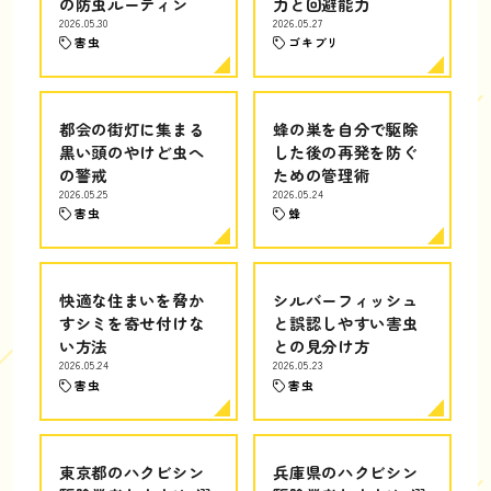
の防虫ルーティン
力と回避能力
2026.05.30
2026.05.27
害虫
ゴキブリ
都会の街灯に集まる
蜂の巣を自分で駆除
黒い頭のやけど虫へ
した後の再発を防ぐ
の警戒
ための管理術
2026.05.25
2026.05.24
害虫
蜂
快適な住まいを脅か
シルバーフィッシュ
すシミを寄せ付けな
と誤認しやすい害虫
い方法
との見分け方
2026.05.24
2026.05.23
害虫
害虫
東京都のハクビシン
兵庫県のハクビシン