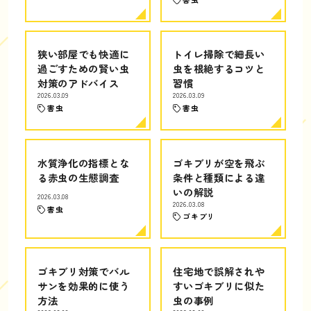
狭い部屋でも快適に
トイレ掃除で細長い
過ごすための賢い虫
虫を根絶するコツと
対策のアドバイス
習慣
2026.03.09
2026.03.09
害虫
害虫
水質浄化の指標とな
ゴキブリが空を飛ぶ
る赤虫の生態調査
条件と種類による違
いの解説
2026.03.08
2026.03.08
害虫
ゴキブリ
ゴキブリ対策でバル
住宅地で誤解されや
サンを効果的に使う
すいゴキブリに似た
方法
虫の事例