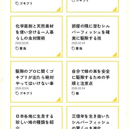
ゴキブリ
ゴキブリ
化学薬剤と天然素材
部屋の隅に潜むシル
を使い分ける一人暮
バーフィッシュを確
らしの虫対策術
実に駆除する技
2026.02.05
2026.02.04
害虫
害虫
駆除のプロに聞くゴ
自分で蜂の巣を安全
キブリが出たら絶対
に駆除するための手
やってはいけない事
順と注意点
2026.02.04
2026.02.04
ゴキブリ
蜂
日本各地に生息する
三億年を生き抜いた
珍しい鳩の種類を紹
シルバーフィッシュ
介
の驚くべき進化