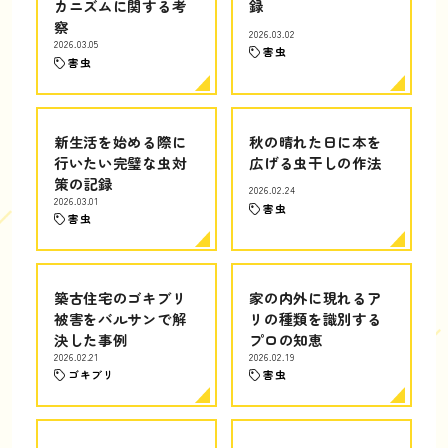
カニズムに関する考
録
察
2026.03.02
2026.03.05
害虫
害虫
新生活を始める際に
秋の晴れた日に本を
行いたい完璧な虫対
広げる虫干しの作法
策の記録
2026.02.24
2026.03.01
害虫
害虫
築古住宅のゴキブリ
家の内外に現れるア
被害をバルサンで解
リの種類を識別する
決した事例
プロの知恵
2026.02.21
2026.02.19
ゴキブリ
害虫