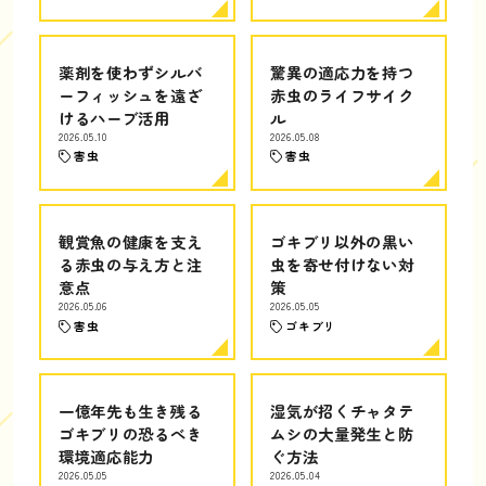
薬剤を使わずシルバ
驚異の適応力を持つ
ーフィッシュを遠ざ
赤虫のライフサイク
けるハーブ活用
ル
2026.05.10
2026.05.08
害虫
害虫
観賞魚の健康を支え
ゴキブリ以外の黒い
る赤虫の与え方と注
虫を寄せ付けない対
意点
策
2026.05.06
2026.05.05
害虫
ゴキブリ
一億年先も生き残る
湿気が招くチャタテ
ゴキブリの恐るべき
ムシの大量発生と防
環境適応能力
ぐ方法
2026.05.05
2026.05.04