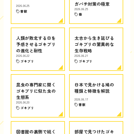
ガバチ対策の極意
2026.06.25
2026.06.25
害獣
蜂
人類が敗北する日を
太古から生き延びる
予感させるゴキブリ
ゴキブリの驚異的な
の進化と耐性
生存戦略
2026.06.22
2026.06.21
ゴキブリ
ゴキブリ
昆虫の専門家に聞く
日本で見かける鳩の
ゴキブリに似た虫の
種類と特徴を解説
生態系
2026.06.17
2026.06.20
害獣
ゴキブリ
図書館の裏側で続く
部屋で見つけたゴキ