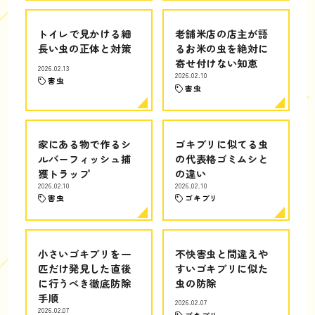
トイレで見かける細
老舗米店の店主が語
長い虫の正体と対策
るお米の虫を絶対に
寄せ付けない知恵
2026.02.13
2026.02.10
害虫
害虫
家にある物で作るシ
ゴキブリに似てる虫
ルバーフィッシュ捕
の代表格ゴミムシと
獲トラップ
の違い
2026.02.10
2026.02.10
害虫
ゴキブリ
小さいゴキブリを一
不快害虫と間違えや
匹だけ発見した直後
すいゴキブリに似た
に行うべき徹底防除
虫の防除
手順
2026.02.07
2026.02.07