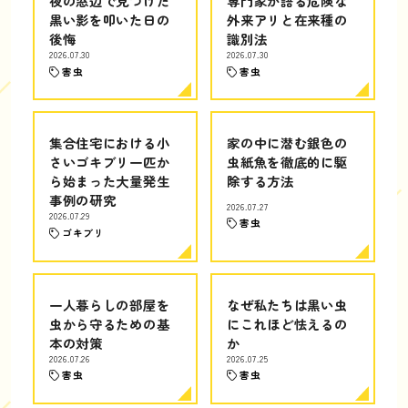
夜の窓辺で見つけた
専門家が語る危険な
黒い影を叩いた日の
外来アリと在来種の
後悔
識別法
2026.07.30
2026.07.30
害虫
害虫
集合住宅における小
家の中に潜む銀色の
さいゴキブリ一匹か
虫紙魚を徹底的に駆
ら始まった大量発生
除する方法
事例の研究
2026.07.27
2026.07.29
害虫
ゴキブリ
一人暮らしの部屋を
なぜ私たちは黒い虫
虫から守るための基
にこれほど怯えるの
本の対策
か
2026.07.26
2026.07.25
害虫
害虫