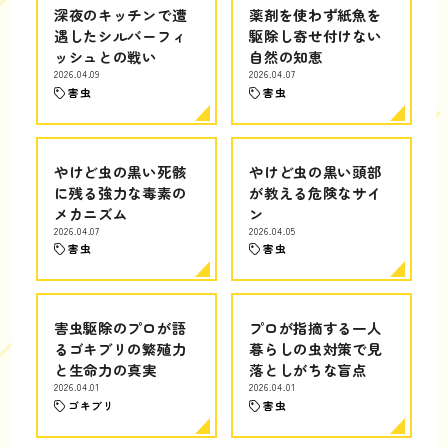
深夜のキッチンで遭
薬剤を使わず紙魚を
遇したシルバーフィ
駆除し寄せ付けない
ッシュとの戦い
自然の知恵
2026.04.09
2026.04.07
害虫
害虫
やけど虫の黒い死骸
やけど虫の黒い頭部
に残る強力な毒素の
が教える危険なサイ
メカニズム
ン
2026.04.07
2026.04.05
害虫
害虫
害虫駆除のプロが語
プロが指摘する一人
るゴキブリの繁殖力
暮らしの虫対策で見
と生命力の真実
落としがちな盲点
2026.04.01
2026.04.01
ゴキブリ
害虫