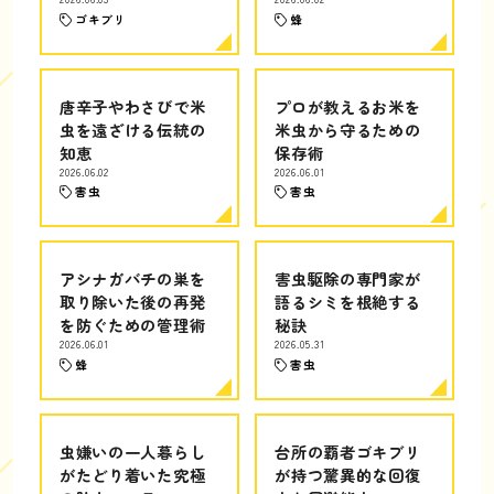
ゴキブリ
蜂
唐辛子やわさびで米
プロが教えるお米を
虫を遠ざける伝統の
米虫から守るための
知恵
保存術
2026.06.02
2026.06.01
害虫
害虫
アシナガバチの巣を
害虫駆除の専門家が
取り除いた後の再発
語るシミを根絶する
を防ぐための管理術
秘訣
2026.06.01
2026.05.31
蜂
害虫
虫嫌いの一人暮らし
台所の覇者ゴキブリ
がたどり着いた究極
が持つ驚異的な回復