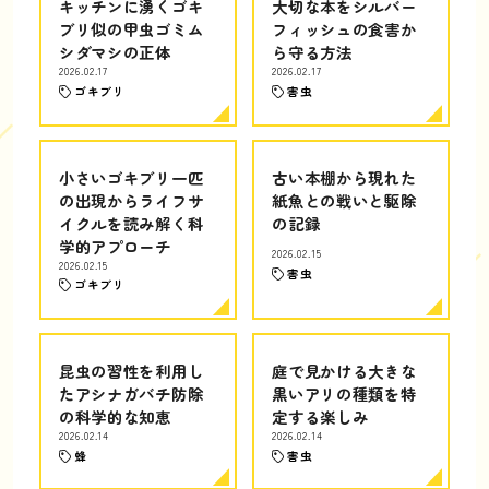
キッチンに湧くゴキ
大切な本をシルバー
ブリ似の甲虫ゴミム
フィッシュの食害か
シダマシの正体
ら守る方法
2026.02.17
2026.02.17
ゴキブリ
害虫
小さいゴキブリ一匹
古い本棚から現れた
の出現からライフサ
紙魚との戦いと駆除
イクルを読み解く科
の記録
学的アプローチ
2026.02.15
2026.02.15
害虫
ゴキブリ
昆虫の習性を利用し
庭で見かける大きな
たアシナガバチ防除
黒いアリの種類を特
の科学的な知恵
定する楽しみ
2026.02.14
2026.02.14
蜂
害虫