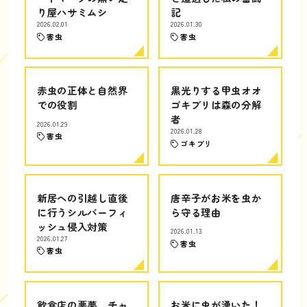
り屋ハサミムシ
記
2026.02.01
2026.01.30
害虫
害虫
赤虫の正体と自然界
黒光りする甲虫オオ
での役割
ゴキブリは森の分解
者
2026.01.29
2026.01.28
害虫
ゴキブリ
新居への引越し直後
唐辛子がお米を虫か
に行うシルバーフィ
ら守る理由
ッシュ侵入対策
2026.01.13
2026.01.27
害虫
害虫
飲食店の悪夢、チャ
お米に虫が湧いた！