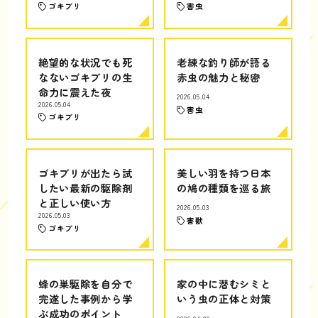
ゴキブリ
害虫
絶望的な状況でも死
老練な釣り師が語る
なないゴキブリの生
赤虫の魅力と秘密
命力に震えた夜
2026.05.04
2026.05.04
害虫
ゴキブリ
ゴキブリが出たら試
美しい羽を持つ日本
したい最新の駆除剤
の鳩の種類を巡る旅
と正しい使い方
2026.05.03
2026.05.03
害獣
ゴキブリ
蜂の巣駆除を自分で
家の中に潜むシミと
完遂した事例から学
いう虫の正体と対策
ぶ成功のポイント