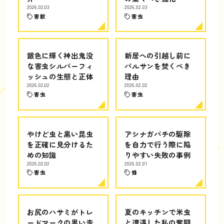
2026.02.03
2026.02.03
害獣
害虫
銀色に輝く神出鬼没
新居への引越し前に
な害虫シルバーフィ
バルサンを焚くべき
ッシュの生態と正体
理由
2026.02.02
2026.02.02
害虫
害虫
やけど虫と黒い昆虫
アシナガバチの駆除
を正確に見分けるた
を自力で行う際に陥
めの知識
りやすい失敗の事例
2026.02.02
2026.02.01
害虫
蜂
お尻のハサミがトレ
夏のキッチンで米虫
ードマークの黒い走
と遭遇した私の奮闘