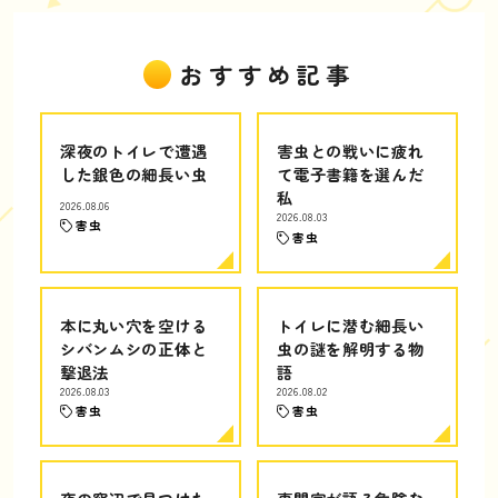
おすすめ記事
深夜のトイレで遭遇
害虫との戦いに疲れ
した銀色の細長い虫
て電子書籍を選んだ
私
2026.08.06
2026.08.03
害虫
害虫
本に丸い穴を空ける
トイレに潜む細長い
シバンムシの正体と
虫の謎を解明する物
撃退法
語
2026.08.03
2026.08.02
害虫
害虫