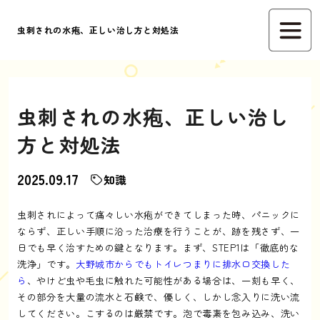
虫刺されの水疱、正しい治し方と対処法
虫刺されの水疱、正しい治し
方と対処法
2025.09.17
知識
虫刺されによって痛々しい水疱ができてしまった時、パニックに
ならず、正しい手順に沿った治療を行うことが、跡を残さず、一
日でも早く治すための鍵となります。まず、STEP1は「徹底的な
洗浄」です。
大野城市からでもトイレつまりに排水口交換した
ら
、やけど虫や毛虫に触れた可能性がある場合は、一刻も早く、
その部分を大量の流水と石鹸で、優しく、しかし念入りに洗い流
してください。こするのは厳禁です。泡で毒素を包み込み、洗い