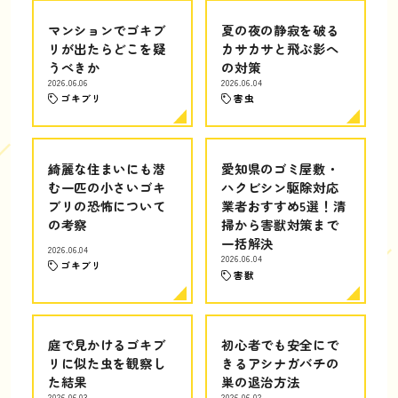
マンションでゴキブ
夏の夜の静寂を破る
リが出たらどこを疑
カサカサと飛ぶ影へ
うべきか
の対策
2026.06.06
2026.06.04
ゴキブリ
害虫
綺麗な住まいにも潜
愛知県のゴミ屋敷・
む一匹の小さいゴキ
ハクビシン駆除対応
ブリの恐怖について
業者おすすめ5選！清
の考察
掃から害獣対策まで
一括解決
2026.06.04
2026.06.04
ゴキブリ
害獣
庭で見かけるゴキブ
初心者でも安全にで
リに似た虫を観察し
きるアシナガバチの
た結果
巣の退治方法
2026.06.03
2026.06.02