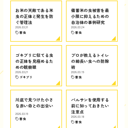
お米の天敵である米
備蓄米の虫被害を最
虫の正体と発生を防
小限に抑えるための
ぐ管理法
自治体の事例研究
2026.03.31
2026.03.24
害虫
害虫
ゴキブリに似てる虫
プロが教えるトイレ
の正体を見極めるた
の細長い虫への防除
めの観察眼
術
2026.03.21
2026.03.19
ゴキブリ
害虫
川底で見つけた小さ
バルサンを使用する
な赤い命との出会い
前に知っておきたい
注意点
2026.03.19
2026.03.18
害虫
害虫