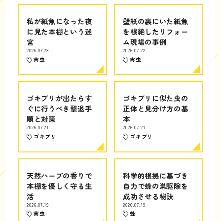
私が紙魚になった夜
壁紙の裏にいた紙魚
に見た本棚という迷
を根絶したリフォー
宮
ム現場の事例
2026.07.23
2026.07.22
害虫
害虫
ゴキブリが出たらす
ゴキブリに似た虫の
ぐに行うべき撃退手
正体と見分け方の基
順と対策
本
2026.07.21
2026.07.21
ゴキブリ
ゴキブリ
天然ハーブの香りで
科学的根拠に基づき
本棚を優しく守る生
自力で蜂の巣駆除を
活
成功させる秘訣
2026.07.19
2026.07.19
害虫
蜂