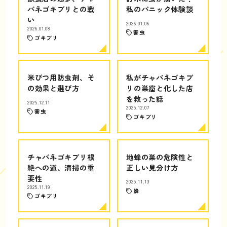
バネゴキブリとの戦
私のパニック体験談
い
2026.01.06
2026.01.08
害虫
ゴキブリ
米びつ用防虫剤、そ
私がチャバネゴキブ
の効果と選び方
リの巣窟と化した店
を救った話
2025.12.11
2025.12.07
害虫
ゴキブリ
チャバネゴキブリ根
地蜂の巣の危険性と
絶への道、清掃の重
正しい見分け方
要性
2025.11.13
2025.11.19
蜂
ゴキブリ