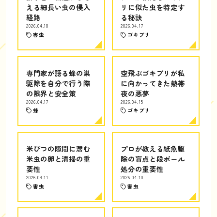
える細長い虫の侵入
リに似た虫を特定す
経路
る秘訣
2026.04.18
2026.04.17
害虫
ゴキブリ
専門家が語る蜂の巣
空飛ぶゴキブリが私
駆除を自分で行う際
に向かってきた熱帯
の限界と安全策
夜の悪夢
2026.04.17
2026.04.15
蜂
ゴキブリ
米びつの隙間に潜む
プロが教える紙魚駆
米虫の卵と清掃の重
除の盲点と段ボール
要性
処分の重要性
2026.04.11
2026.04.10
害虫
害虫