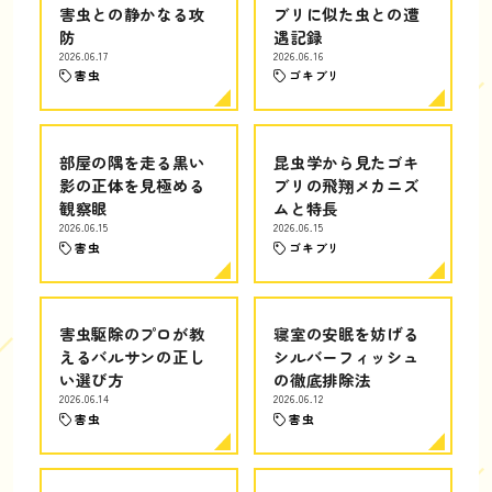
害虫との静かなる攻
ブリに似た虫との遭
防
遇記録
2026.06.17
2026.06.16
害虫
ゴキブリ
部屋の隅を走る黒い
昆虫学から見たゴキ
影の正体を見極める
ブリの飛翔メカニズ
観察眼
ムと特長
2026.06.15
2026.06.15
害虫
ゴキブリ
害虫駆除のプロが教
寝室の安眠を妨げる
えるバルサンの正し
シルバーフィッシュ
い選び方
の徹底排除法
2026.06.14
2026.06.12
害虫
害虫