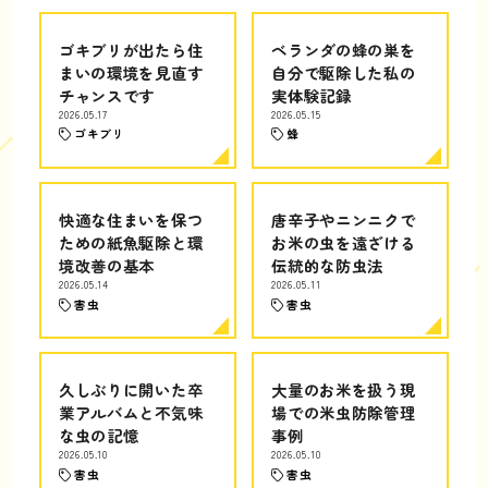
ゴキブリが出たら住
ベランダの蜂の巣を
まいの環境を見直す
自分で駆除した私の
チャンスです
実体験記録
2026.05.17
2026.05.15
ゴキブリ
蜂
快適な住まいを保つ
唐辛子やニンニクで
ための紙魚駆除と環
お米の虫を遠ざける
境改善の基本
伝統的な防虫法
2026.05.14
2026.05.11
害虫
害虫
久しぶりに開いた卒
大量のお米を扱う現
業アルバムと不気味
場での米虫防除管理
な虫の記憶
事例
2026.05.10
2026.05.10
害虫
害虫