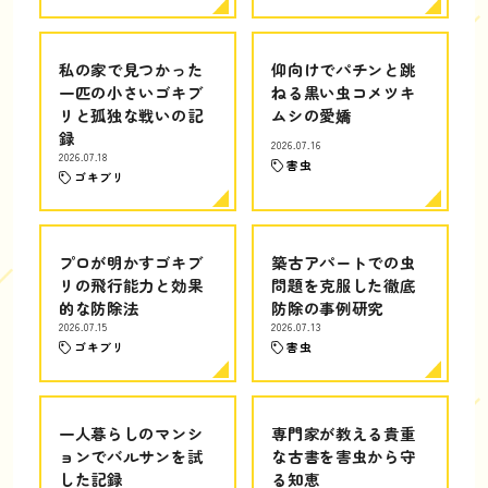
私の家で見つかった
仰向けでパチンと跳
一匹の小さいゴキブ
ねる黒い虫コメツキ
リと孤独な戦いの記
ムシの愛嬌
録
2026.07.16
2026.07.18
害虫
ゴキブリ
プロが明かすゴキブ
築古アパートでの虫
リの飛行能力と効果
問題を克服した徹底
的な防除法
防除の事例研究
2026.07.15
2026.07.13
ゴキブリ
害虫
一人暮らしのマンシ
専門家が教える貴重
ョンでバルサンを試
な古書を害虫から守
した記録
る知恵