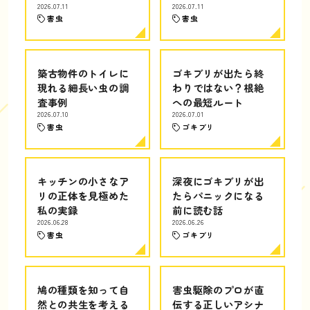
2026.07.11
2026.07.11
害虫
害虫
築古物件のトイレに
ゴキブリが出たら終
現れる細長い虫の調
わりではない？根絶
査事例
への最短ルート
2026.07.10
2026.07.01
害虫
ゴキブリ
キッチンの小さなア
深夜にゴキブリが出
リの正体を見極めた
たらパニックになる
私の実録
前に読む話
2026.06.28
2026.06.26
害虫
ゴキブリ
鳩の種類を知って自
害虫駆除のプロが直
然との共生を考える
伝する正しいアシナ