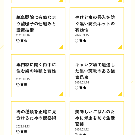
紙魚駆除に有効なホ
やけど虫の侵入を防
ウ酸団子の仕組みと
ぐ黒い防虫ネットの
設置技術
有効性
2026.03.16
2026.03.15
害虫
害虫
専門家に聞く街中に
キャンプ場で遭遇し
住む鳩の種類と習性
た黒い斑紋のある猛
毒昆虫
2026.03.15
2026.03.14
害獣
害虫
鳩の種類を正確に見
美味しいごはんのた
分けるための観察術
めに米虫を防ぐ生活
習慣
2026.03.13
2026.03.12
害獣
害虫