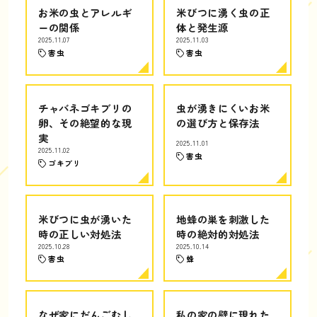
お米の虫とアレルギ
米びつに湧く虫の正
ーの関係
体と発生源
2025.11.07
2025.11.03
害虫
害虫
チャバネゴキブリの
虫が湧きにくいお米
卵、その絶望的な現
の選び方と保存法
実
2025.11.01
2025.11.02
害虫
ゴキブリ
米びつに虫が湧いた
地蜂の巣を刺激した
時の正しい対処法
時の絶対的対処法
2025.10.28
2025.10.14
害虫
蜂
なぜ家にだんごむし
私の家の壁に現れた