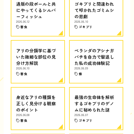
通販の段ボールと共
ゴキブリと間違われ
にやってくるシルバ
て叩かれたゴミムシ
ーフィッシュ
の悲劇
2026.06.12
2026.06.10
害虫
ゴキブリ
アリの分類学に基づ
ベランダのアシナガ
いた微細な部位の見
バチを自力で撃退し
分け方解説
た私の成功体験記
2026.06.10
2026.06.09
害虫
蜂
身近なアリの種類を
最強の生命体を解析
正しく見分ける観察
するゴキブリのゲノ
のポイント
ムに秘められた謎
2026.06.08
2026.06.07
害虫
ゴキブリ