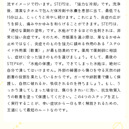
流すイメージで行います。STEP2は、「強力な冷却」です。洗浄
後、清潔なタオルで包んだ保冷剤や氷嚢を患部に当て、最低でも
15分以上、じっくりと冷やし続けます。これにより、炎症の広が
りを抑え、痛みやかゆみを和らげることができます。STEP3は、
「適切な薬剤の塗布」です。水疱ができるほどの虫刺されは、非
常に強い炎症です。そのため、市販薬を選ぶ際は、単なるかゆみ
止めではなく、炎症そのものを強力に鎮める作用のある「ステロ
イド外用薬（軟膏）」が最も効果的です。薬局で薬剤師に相談
し、症状に合った強さのものを選びましょう。そして、最後の
STEP4が、「水疱の保護」です。できてしまった水疱は、絶対に
自分で潰してはいけません。外部の細菌から傷口を守る天然の絆
創膏の役割を果たしているからです。ガーゼや絆創膏で優しく保
護し、自然に破れるか、吸収されるのを待ちましょう。もし、う
っかり潰してしまった場合は、傷口をきれいに洗い、抗生物質入
りの軟膏を塗って保護してください。この4つのステップを正し
く実行することが、辛い症状から一日も早く解放されるための、
王道にして最短のルートなのです。