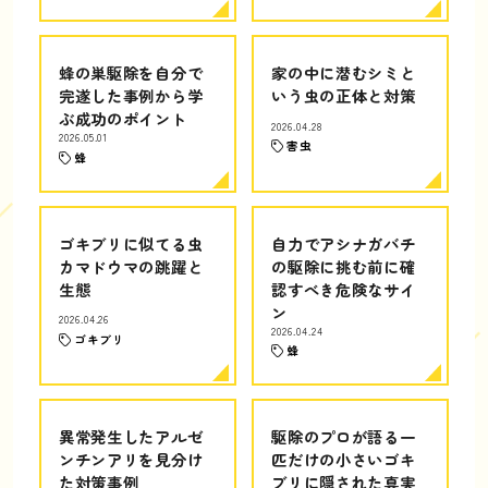
蜂の巣駆除を自分で
家の中に潜むシミと
完遂した事例から学
いう虫の正体と対策
ぶ成功のポイント
2026.04.28
2026.05.01
害虫
蜂
ゴキブリに似てる虫
自力でアシナガバチ
カマドウマの跳躍と
の駆除に挑む前に確
生態
認すべき危険なサイ
ン
2026.04.26
2026.04.24
ゴキブリ
蜂
異常発生したアルゼ
駆除のプロが語る一
ンチンアリを見分け
匹だけの小さいゴキ
た対策事例
ブリに隠された真実