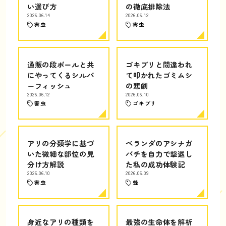
い選び方
の徹底排除法
2026.06.14
2026.06.12
害虫
害虫
通販の段ボールと共
ゴキブリと間違われ
にやってくるシルバ
て叩かれたゴミムシ
ーフィッシュ
の悲劇
2026.06.12
2026.06.10
害虫
ゴキブリ
アリの分類学に基づ
ベランダのアシナガ
いた微細な部位の見
バチを自力で撃退し
分け方解説
た私の成功体験記
2026.06.10
2026.06.09
害虫
蜂
身近なアリの種類を
最強の生命体を解析