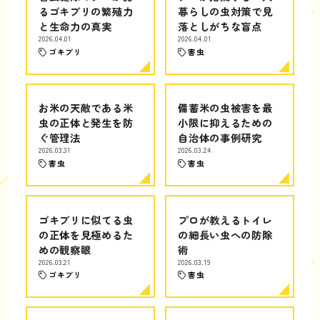
るゴキブリの繁殖力
暮らしの虫対策で見
と生命力の真実
落としがちな盲点
2026.04.01
2026.04.01
ゴキブリ
害虫
お米の天敵である米
備蓄米の虫被害を最
虫の正体と発生を防
小限に抑えるための
ぐ管理法
自治体の事例研究
2026.03.31
2026.03.24
害虫
害虫
ゴキブリに似てる虫
プロが教えるトイレ
の正体を見極めるた
の細長い虫への防除
めの観察眼
術
2026.03.21
2026.03.19
ゴキブリ
害虫