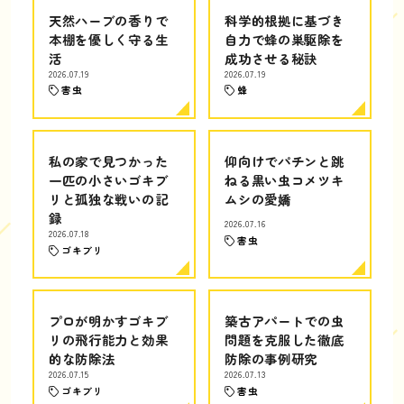
天然ハーブの香りで
科学的根拠に基づき
本棚を優しく守る生
自力で蜂の巣駆除を
活
成功させる秘訣
2026.07.19
2026.07.19
害虫
蜂
私の家で見つかった
仰向けでパチンと跳
一匹の小さいゴキブ
ねる黒い虫コメツキ
リと孤独な戦いの記
ムシの愛嬌
録
2026.07.16
2026.07.18
害虫
ゴキブリ
プロが明かすゴキブ
築古アパートでの虫
リの飛行能力と効果
問題を克服した徹底
的な防除法
防除の事例研究
2026.07.15
2026.07.13
ゴキブリ
害虫