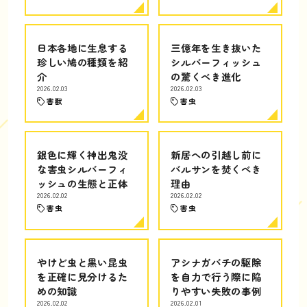
日本各地に生息する
三億年を生き抜いた
珍しい鳩の種類を紹
シルバーフィッシュ
介
の驚くべき進化
2026.02.03
2026.02.03
害獣
害虫
銀色に輝く神出鬼没
新居への引越し前に
な害虫シルバーフィ
バルサンを焚くべき
ッシュの生態と正体
理由
2026.02.02
2026.02.02
害虫
害虫
やけど虫と黒い昆虫
アシナガバチの駆除
を正確に見分けるた
を自力で行う際に陥
めの知識
りやすい失敗の事例
2026.02.02
2026.02.01