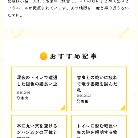
夏場は小袋に入れて冷凍庫で保管し、ゴミの日にまとめて出すと
いうルールが徹底されています。あの地獄を二度と繰り返さない
ために。
おすすめ記事
深夜のトイレで遭遇
害虫との戦いに疲れ
した銀色の細長い虫
て電子書籍を選んだ
私
2026.08.06
2026.08.03
害虫
害虫
本に丸い穴を空ける
トイレに潜む細長い
シバンムシの正体と
虫の謎を解明する物