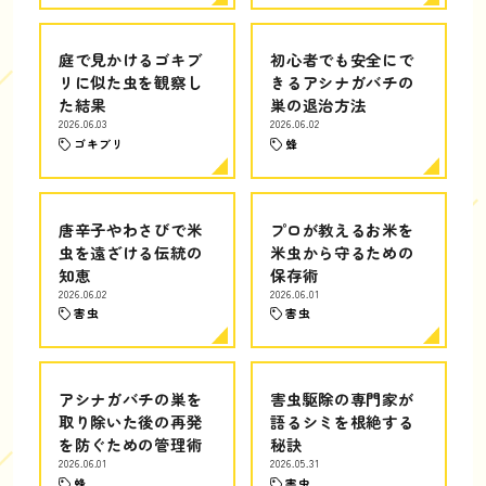
庭で見かけるゴキブ
初心者でも安全にで
リに似た虫を観察し
きるアシナガバチの
た結果
巣の退治方法
2026.06.03
2026.06.02
ゴキブリ
蜂
唐辛子やわさびで米
プロが教えるお米を
虫を遠ざける伝統の
米虫から守るための
知恵
保存術
2026.06.02
2026.06.01
害虫
害虫
アシナガバチの巣を
害虫駆除の専門家が
取り除いた後の再発
語るシミを根絶する
を防ぐための管理術
秘訣
2026.06.01
2026.05.31
蜂
害虫