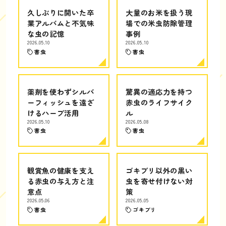
久しぶりに開いた卒
大量のお米を扱う現
業アルバムと不気味
場での米虫防除管理
な虫の記憶
事例
2026.05.10
2026.05.10
害虫
害虫
薬剤を使わずシルバ
驚異の適応力を持つ
ーフィッシュを遠ざ
赤虫のライフサイク
けるハーブ活用
ル
2026.05.10
2026.05.08
害虫
害虫
観賞魚の健康を支え
ゴキブリ以外の黒い
る赤虫の与え方と注
虫を寄せ付けない対
意点
策
2026.05.06
2026.05.05
害虫
ゴキブリ