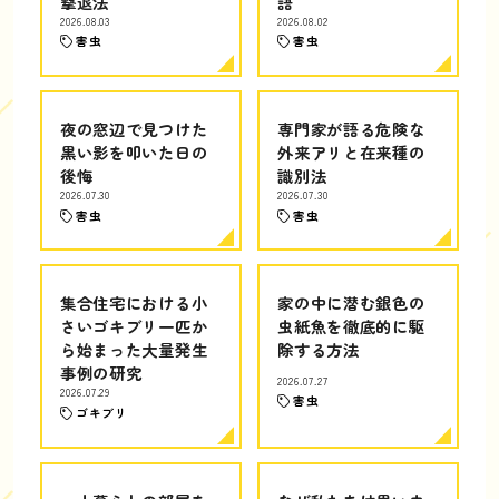
撃退法
語
2026.08.03
2026.08.02
害虫
害虫
夜の窓辺で見つけた
専門家が語る危険な
黒い影を叩いた日の
外来アリと在来種の
後悔
識別法
2026.07.30
2026.07.30
害虫
害虫
集合住宅における小
家の中に潜む銀色の
さいゴキブリ一匹か
虫紙魚を徹底的に駆
ら始まった大量発生
除する方法
事例の研究
2026.07.27
2026.07.29
害虫
ゴキブリ