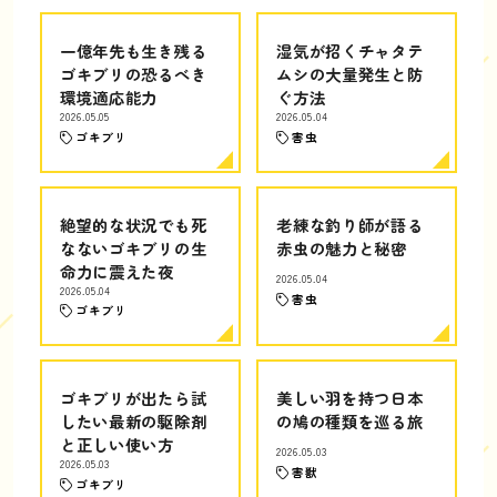
一億年先も生き残る
湿気が招くチャタテ
ゴキブリの恐るべき
ムシの大量発生と防
環境適応能力
ぐ方法
2026.05.05
2026.05.04
ゴキブリ
害虫
絶望的な状況でも死
老練な釣り師が語る
なないゴキブリの生
赤虫の魅力と秘密
命力に震えた夜
2026.05.04
2026.05.04
害虫
ゴキブリ
ゴキブリが出たら試
美しい羽を持つ日本
したい最新の駆除剤
の鳩の種類を巡る旅
と正しい使い方
2026.05.03
2026.05.03
害獣
ゴキブリ