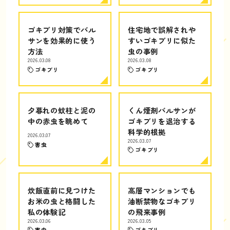
ゴキブリ対策でバル
住宅地で誤解されや
サンを効果的に使う
すいゴキブリに似た
方法
虫の事例
2026.03.08
2026.03.08
ゴキブリ
ゴキブリ
夕暮れの蚊柱と泥の
くん煙剤バルサンが
中の赤虫を眺めて
ゴキブリを退治する
科学的根拠
2026.03.07
2026.03.07
害虫
ゴキブリ
炊飯直前に見つけた
高層マンションでも
お米の虫と格闘した
油断禁物なゴキブリ
私の体験記
の飛来事例
2026.03.06
2026.03.05
害虫
ゴキブリ