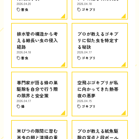
2026.04.20
2026.04.18
害虫
ゴキブリ
排水管の構造から考
プロが教えるゴキブ
える細長い虫の侵入
リに似た虫を特定す
経路
る秘訣
2026.04.18
2026.04.17
害虫
ゴキブリ
専門家が語る蜂の巣
空飛ぶゴキブリが私
駆除を自分で行う際
に向かってきた熱帯
の限界と安全策
夜の悪夢
2026.04.17
2026.04.15
蜂
ゴキブリ
米びつの隙間に潜む
プロが教える紙魚駆
米虫の卵と清掃の重
除の盲点と段ボール