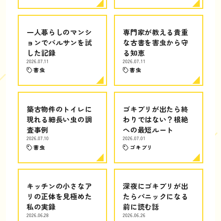
一人暮らしのマンシ
専門家が教える貴重
ョンでバルサンを試
な古書を害虫から守
した記録
る知恵
2026.07.11
2026.07.11
害虫
害虫
築古物件のトイレに
ゴキブリが出たら終
現れる細長い虫の調
わりではない？根絶
査事例
への最短ルート
2026.07.10
2026.07.01
害虫
ゴキブリ
キッチンの小さなア
深夜にゴキブリが出
リの正体を見極めた
たらパニックになる
私の実録
前に読む話
2026.06.28
2026.06.26