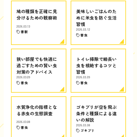
鳩の種類を正確に見
美味しいごはんのた
分けるための観察術
めに米虫を防ぐ生活
習慣
2026.03.13
2026.03.12
害獣
害虫
狭い部屋でも快適に
トイレ掃除で細長い
過ごすための賢い虫
虫を根絶するコツと
対策のアドバイス
習慣
2026.03.09
2026.03.09
害虫
害虫
水質浄化の指標とな
ゴキブリが空を飛ぶ
る赤虫の生態調査
条件と種類による違
いの解説
2026.03.08
2026.03.08
害虫
ゴキブリ