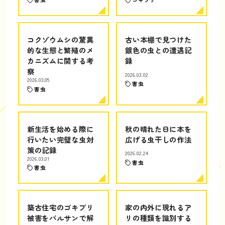
コクゾウムシの驚異
古い本棚で見つけた
的な生態と繁殖のメ
銀色の虫との遭遇記
カニズムに関する考
録
察
2026.03.02
2026.03.05
害虫
害虫
新生活を始める際に
秋の晴れた日に本を
行いたい完璧な虫対
広げる虫干しの作法
策の記録
2026.02.24
2026.03.01
害虫
害虫
築古住宅のゴキブリ
家の内外に現れるア
被害をバルサンで解
リの種類を識別する