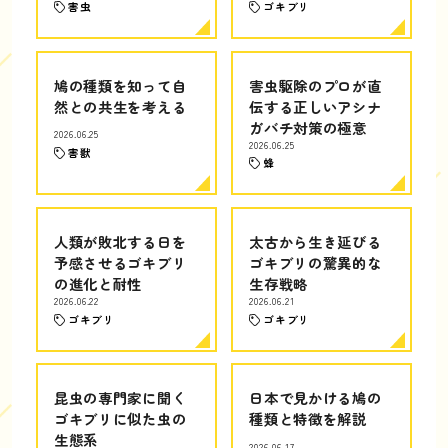
害虫
ゴキブリ
鳩の種類を知って自
害虫駆除のプロが直
然との共生を考える
伝する正しいアシナ
ガバチ対策の極意
2026.06.25
2026.06.25
害獣
蜂
人類が敗北する日を
太古から生き延びる
予感させるゴキブリ
ゴキブリの驚異的な
の進化と耐性
生存戦略
2026.06.22
2026.06.21
ゴキブリ
ゴキブリ
昆虫の専門家に聞く
日本で見かける鳩の
ゴキブリに似た虫の
種類と特徴を解説
生態系
2026.06.17