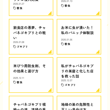
2026.01.13
2026.01.27
害虫
害虫
飲食店の悪夢、チャ
お米に虫が湧いた！
バネゴキブリとの戦
私のパニック体験談
い
2026.01.06
2026.01.08
害虫
ゴキブリ
米びつ用防虫剤、そ
私がチャバネゴキブ
の効果と選び方
リの巣窟と化した店
を救った話
2025.12.11
2025.12.07
害虫
ゴキブリ
チャバネゴキブリ根
地蜂の巣の危険性と
絶への道、清掃の重
正しい見分け方