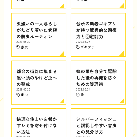
虫嫌いの一人暮らし
台所の覇者ゴキブリ
がたどり着いた究極
が持つ驚異的な回復
の防虫ルーティン
力と回避能力
2026.05.30
2026.05.27
害虫
ゴキブリ
都会の街灯に集まる
蜂の巣を自分で駆除
黒い頭のやけど虫へ
した後の再発を防ぐ
の警戒
ための管理術
2026.05.25
2026.05.24
害虫
蜂
快適な住まいを脅か
シルバーフィッシュ
すシミを寄せ付けな
と誤認しやすい害虫
い方法
との見分け方