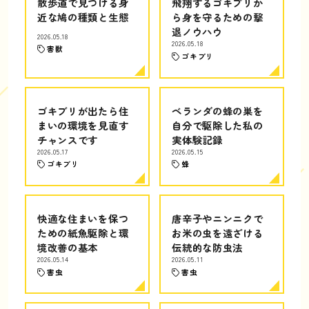
散歩道で見つける身
飛翔するゴキブリか
近な鳩の種類と生態
ら身を守るための撃
退ノウハウ
2026.05.18
2026.05.18
害獣
ゴキブリ
ゴキブリが出たら住
ベランダの蜂の巣を
まいの環境を見直す
自分で駆除した私の
チャンスです
実体験記録
2026.05.17
2026.05.15
ゴキブリ
蜂
快適な住まいを保つ
唐辛子やニンニクで
ための紙魚駆除と環
お米の虫を遠ざける
境改善の基本
伝統的な防虫法
2026.05.14
2026.05.11
害虫
害虫