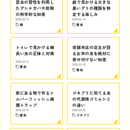
昆虫の習性を利用し
庭で見かける大きな
たアシナガバチ防除
黒いアリの種類を特
の科学的な知恵
定する楽しみ
2026.02.14
2026.02.14
蜂
害虫
トイレで見かける細
老舗米店の店主が語
長い虫の正体と対策
るお米の虫を絶対に
寄せ付けない知恵
2026.02.13
2026.02.10
害虫
害虫
家にある物で作るシ
ゴキブリに似てる虫
ルバーフィッシュ捕
の代表格ゴミムシと
獲トラップ
の違い
2026.02.10
2026.02.10
害虫
ゴキブリ