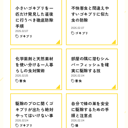
小さいゴキブリを一
不快害虫と間違えや
匹だけ発見した直後
すいゴキブリに似た
に行うべき徹底防除
虫の防除
手順
2026.02.07
2026.02.07
ゴキブリ
ゴキブリ
化学薬剤と天然素材
部屋の隅に潜むシル
を使い分ける一人暮
バーフィッシュを確
らしの虫対策術
実に駆除する技
2026.02.05
2026.02.04
害虫
害虫
駆除のプロに聞くゴ
自分で蜂の巣を安全
キブリが出たら絶対
に駆除するための手
やってはいけない事
順と注意点
2026.02.04
2026.02.04
ゴキブリ
蜂