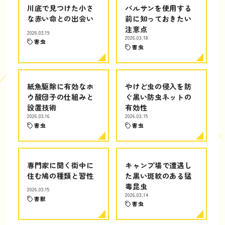
川底で見つけた小さ
バルサンを使用する
な赤い命との出会い
前に知っておきたい
注意点
2026.03.19
2026.03.18
害虫
害虫
紙魚駆除に有効なホ
やけど虫の侵入を防
ウ酸団子の仕組みと
ぐ黒い防虫ネットの
設置技術
有効性
2026.03.16
2026.03.15
害虫
害虫
専門家に聞く街中に
キャンプ場で遭遇し
住む鳩の種類と習性
た黒い斑紋のある猛
毒昆虫
2026.03.15
2026.03.14
害獣
害虫