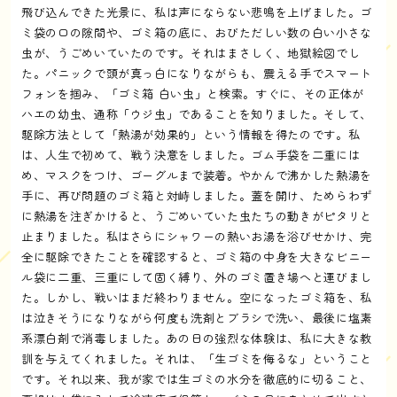
飛び込んできた光景に、私は声にならない悲鳴を上げました。ゴ
ミ袋の口の隙間や、ゴミ箱の底に、おびただしい数の白い小さな
虫が、うごめいていたのです。それはまさしく、地獄絵図でし
た。パニックで頭が真っ白になりながらも、震える手でスマート
フォンを掴み、「ゴミ箱 白い虫」と検索。すぐに、その正体が
ハエの幼虫、通称「ウジ虫」であることを知りました。そして、
駆除方法として「熱湯が効果的」という情報を得たのです。私
は、人生で初めて、戦う決意をしました。ゴム手袋を二重には
め、マスクをつけ、ゴーグルまで装着。やかんで沸かした熱湯を
手に、再び問題のゴミ箱と対峙しました。蓋を開け、ためらわず
に熱湯を注ぎかけると、うごめいていた虫たちの動きがピタリと
止まりました。私はさらにシャワーの熱いお湯を浴びせかけ、完
全に駆除できたことを確認すると、ゴミ箱の中身を大きなビニー
ル袋に二重、三重にして固く縛り、外のゴミ置き場へと運びまし
た。しかし、戦いはまだ終わりません。空になったゴミ箱を、私
は泣きそうになりながら何度も洗剤とブラシで洗い、最後に塩素
系漂白剤で消毒しました。あの日の強烈な体験は、私に大きな教
訓を与えてくれました。それは、「生ゴミを侮るな」ということ
です。それ以来、我が家では生ゴミの水分を徹底的に切ること、