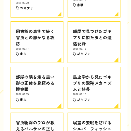
2026.06.20
害獣
ゴキブリ
図書館の裏側で続く
部屋で見つけたゴキ
害虫との静かなる攻
ブリに似た虫との遭
防
遇記録
2026.06.17
2026.06.16
害虫
ゴキブリ
部屋の隅を走る黒い
昆虫学から見たゴキ
影の正体を見極める
ブリの飛翔メカニズ
観察眼
ムと特長
2026.06.15
2026.06.15
害虫
ゴキブリ
害虫駆除のプロが教
寝室の安眠を妨げる
えるバルサンの正し
シルバーフィッシュ