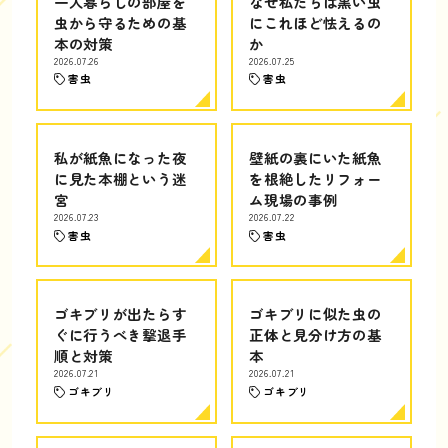
一人暮らしの部屋を
なぜ私たちは黒い虫
虫から守るための基
にこれほど怯えるの
本の対策
か
2026.07.26
2026.07.25
害虫
害虫
私が紙魚になった夜
壁紙の裏にいた紙魚
に見た本棚という迷
を根絶したリフォー
宮
ム現場の事例
2026.07.23
2026.07.22
害虫
害虫
ゴキブリが出たらす
ゴキブリに似た虫の
ぐに行うべき撃退手
正体と見分け方の基
順と対策
本
2026.07.21
2026.07.21
ゴキブリ
ゴキブリ