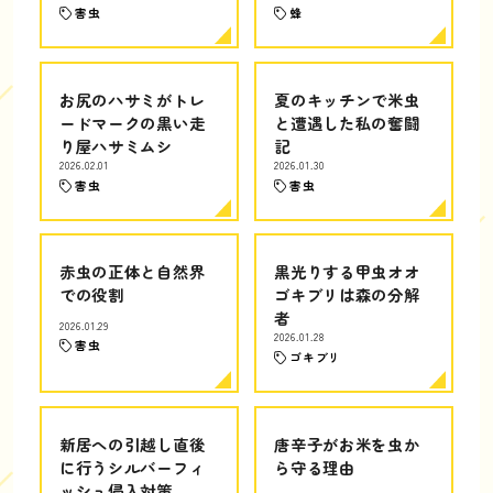
害虫
蜂
お尻のハサミがトレ
夏のキッチンで米虫
ードマークの黒い走
と遭遇した私の奮闘
り屋ハサミムシ
記
2026.02.01
2026.01.30
害虫
害虫
赤虫の正体と自然界
黒光りする甲虫オオ
での役割
ゴキブリは森の分解
者
2026.01.29
2026.01.28
害虫
ゴキブリ
新居への引越し直後
唐辛子がお米を虫か
に行うシルバーフィ
ら守る理由
ッシュ侵入対策