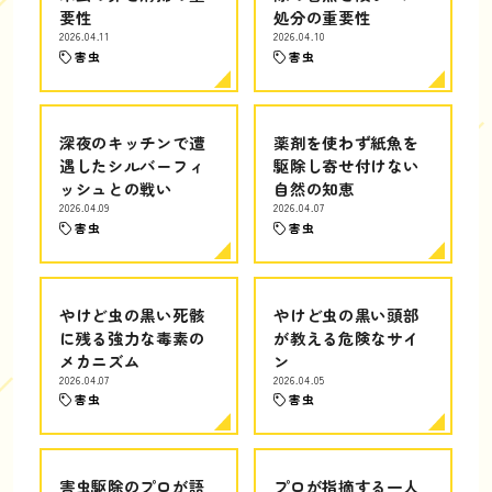
要性
処分の重要性
2026.04.11
2026.04.10
害虫
害虫
深夜のキッチンで遭
薬剤を使わず紙魚を
遇したシルバーフィ
駆除し寄せ付けない
ッシュとの戦い
自然の知恵
2026.04.09
2026.04.07
害虫
害虫
やけど虫の黒い死骸
やけど虫の黒い頭部
に残る強力な毒素の
が教える危険なサイ
メカニズム
ン
2026.04.07
2026.04.05
害虫
害虫
害虫駆除のプロが語
プロが指摘する一人