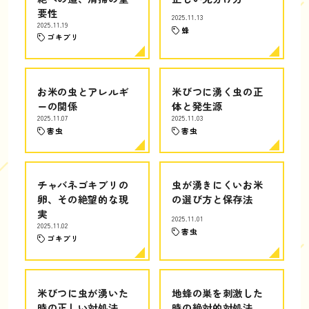
要性
2025.11.13
2025.11.19
蜂
ゴキブリ
お米の虫とアレルギ
米びつに湧く虫の正
ーの関係
体と発生源
2025.11.07
2025.11.03
害虫
害虫
チャバネゴキブリの
虫が湧きにくいお米
卵、その絶望的な現
の選び方と保存法
実
2025.11.01
2025.11.02
害虫
ゴキブリ
米びつに虫が湧いた
地蜂の巣を刺激した
時の正しい対処法
時の絶対的対処法