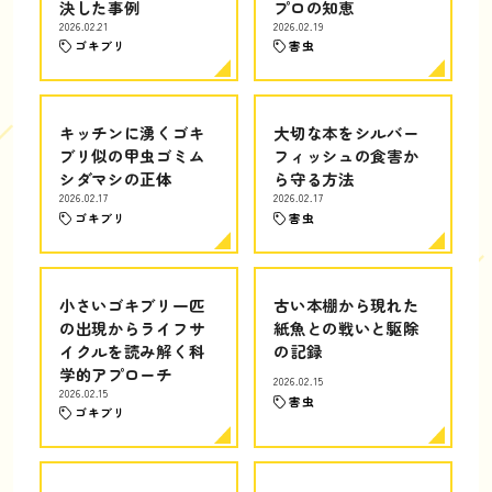
決した事例
プロの知恵
2026.02.21
2026.02.19
ゴキブリ
害虫
キッチンに湧くゴキ
大切な本をシルバー
ブリ似の甲虫ゴミム
フィッシュの食害か
シダマシの正体
ら守る方法
2026.02.17
2026.02.17
ゴキブリ
害虫
小さいゴキブリ一匹
古い本棚から現れた
の出現からライフサ
紙魚との戦いと駆除
イクルを読み解く科
の記録
学的アプローチ
2026.02.15
2026.02.15
害虫
ゴキブリ