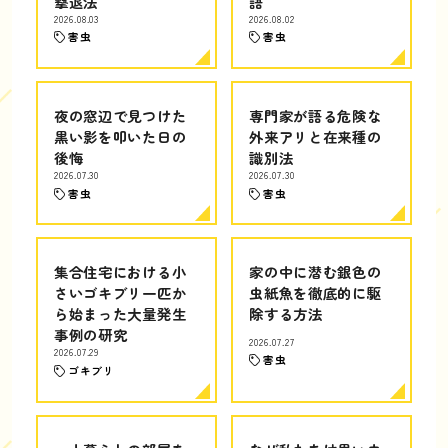
撃退法
語
2026.08.03
2026.08.02
害虫
害虫
夜の窓辺で見つけた
専門家が語る危険な
黒い影を叩いた日の
外来アリと在来種の
後悔
識別法
2026.07.30
2026.07.30
害虫
害虫
集合住宅における小
家の中に潜む銀色の
さいゴキブリ一匹か
虫紙魚を徹底的に駆
ら始まった大量発生
除する方法
事例の研究
2026.07.27
2026.07.29
害虫
ゴキブリ