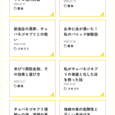
2026.01.13
2026.01.27
害虫
害虫
飲食店の悪夢、チャ
お米に虫が湧いた！
バネゴキブリとの戦
私のパニック体験談
い
2026.01.06
2026.01.08
害虫
ゴキブリ
米びつ用防虫剤、そ
私がチャバネゴキブ
の効果と選び方
リの巣窟と化した店
を救った話
2025.12.11
2025.12.07
害虫
ゴキブリ
チャバネゴキブリ根
地蜂の巣の危険性と
絶への道、清掃の重
正しい見分け方