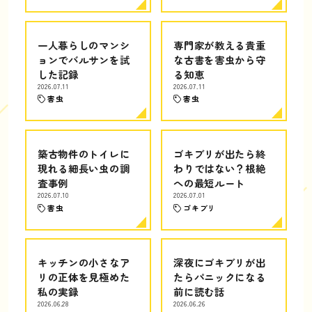
一人暮らしのマンシ
専門家が教える貴重
ョンでバルサンを試
な古書を害虫から守
した記録
る知恵
2026.07.11
2026.07.11
害虫
害虫
築古物件のトイレに
ゴキブリが出たら終
現れる細長い虫の調
わりではない？根絶
査事例
への最短ルート
2026.07.10
2026.07.01
害虫
ゴキブリ
キッチンの小さなア
深夜にゴキブリが出
リの正体を見極めた
たらパニックになる
私の実録
前に読む話
2026.06.28
2026.06.26