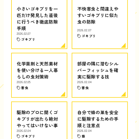
小さいゴキブリを一
不快害虫と間違えや
匹だけ発見した直後
すいゴキブリに似た
に行うべき徹底防除
虫の防除
手順
2026.02.07
2026.02.07
ゴキブリ
ゴキブリ
化学薬剤と天然素材
部屋の隅に潜むシル
を使い分ける一人暮
バーフィッシュを確
らしの虫対策術
実に駆除する技
2026.02.05
2026.02.04
害虫
害虫
駆除のプロに聞くゴ
自分で蜂の巣を安全
キブリが出たら絶対
に駆除するための手
やってはいけない事
順と注意点
2026.02.04
2026.02.04
ゴキブリ
蜂