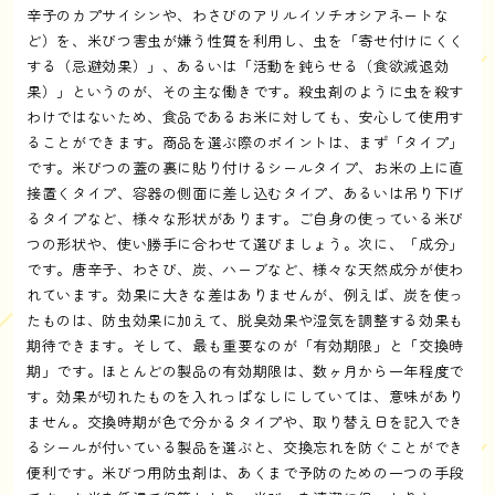
辛子のカプサイシンや、わさびのアリルイソチオシアネートな
ど）を、米びつ害虫が嫌う性質を利用し、虫を「寄せ付けにくく
する（忌避効果）」、あるいは「活動を鈍らせる（食欲減退効
果）」というのが、その主な働きです。殺虫剤のように虫を殺す
わけではないため、食品であるお米に対しても、安心して使用す
ることができます。商品を選ぶ際のポイントは、まず「タイプ」
です。米びつの蓋の裏に貼り付けるシールタイプ、お米の上に直
接置くタイプ、容器の側面に差し込むタイプ、あるいは吊り下げ
るタイプなど、様々な形状があります。ご自身の使っている米び
つの形状や、使い勝手に合わせて選びましょう。次に、「成分」
です。唐辛子、わさび、炭、ハーブなど、様々な天然成分が使わ
れています。効果に大きな差はありませんが、例えば、炭を使っ
たものは、防虫効果に加えて、脱臭効果や湿気を調整する効果も
期待できます。そして、最も重要なのが「有効期限」と「交換時
期」です。ほとんどの製品の有効期限は、数ヶ月から一年程度で
す。効果が切れたものを入れっぱなしにしていては、意味があり
ません。交換時期が色で分かるタイプや、取り替え日を記入でき
るシールが付いている製品を選ぶと、交換忘れを防ぐことができ
便利です。米びつ用防虫剤は、あくまで予防のための一つの手段