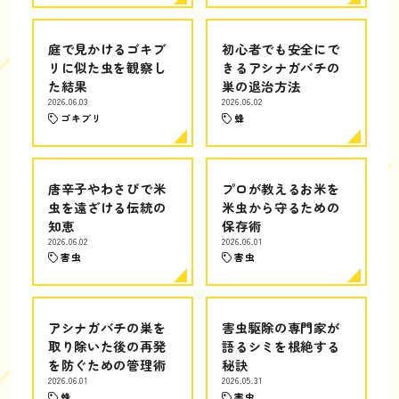
庭で見かけるゴキブ
初心者でも安全にで
リに似た虫を観察し
きるアシナガバチの
た結果
巣の退治方法
2026.06.03
2026.06.02
ゴキブリ
蜂
唐辛子やわさびで米
プロが教えるお米を
虫を遠ざける伝統の
米虫から守るための
知恵
保存術
2026.06.02
2026.06.01
害虫
害虫
アシナガバチの巣を
害虫駆除の専門家が
取り除いた後の再発
語るシミを根絶する
を防ぐための管理術
秘訣
2026.06.01
2026.05.31
蜂
害虫