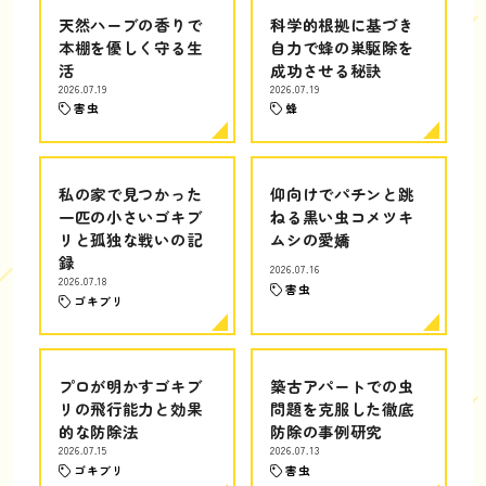
天然ハーブの香りで
科学的根拠に基づき
本棚を優しく守る生
自力で蜂の巣駆除を
活
成功させる秘訣
2026.07.19
2026.07.19
害虫
蜂
私の家で見つかった
仰向けでパチンと跳
一匹の小さいゴキブ
ねる黒い虫コメツキ
リと孤独な戦いの記
ムシの愛嬌
録
2026.07.16
2026.07.18
害虫
ゴキブリ
プロが明かすゴキブ
築古アパートでの虫
リの飛行能力と効果
問題を克服した徹底
的な防除法
防除の事例研究
2026.07.15
2026.07.13
ゴキブリ
害虫