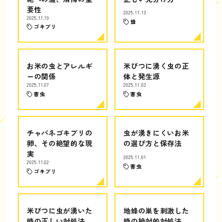
要性
2025.11.13
2025.11.19
蜂
ゴキブリ
お米の虫とアレルギ
米びつに湧く虫の正
ーの関係
体と発生源
2025.11.07
2025.11.03
害虫
害虫
チャバネゴキブリの
虫が湧きにくいお米
卵、その絶望的な現
の選び方と保存法
実
2025.11.01
2025.11.02
害虫
ゴキブリ
米びつに虫が湧いた
地蜂の巣を刺激した
時の正しい対処法
時の絶対的対処法