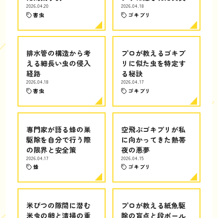
2026.04.20
2026.04.18
害虫
ゴキブリ
排水管の構造から考
プロが教えるゴキブ
える細長い虫の侵入
リに似た虫を特定す
経路
る秘訣
2026.04.18
2026.04.17
害虫
ゴキブリ
専門家が語る蜂の巣
空飛ぶゴキブリが私
駆除を自分で行う際
に向かってきた熱帯
の限界と安全策
夜の悪夢
2026.04.17
2026.04.15
蜂
ゴキブリ
米びつの隙間に潜む
プロが教える紙魚駆
米虫の卵と清掃の重
除の盲点と段ボール