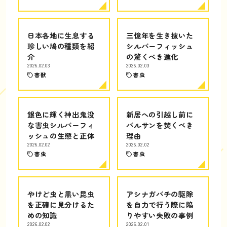
日本各地に生息する
三億年を生き抜いた
珍しい鳩の種類を紹
シルバーフィッシュ
介
の驚くべき進化
2026.02.03
2026.02.03
害獣
害虫
銀色に輝く神出鬼没
新居への引越し前に
な害虫シルバーフィ
バルサンを焚くべき
ッシュの生態と正体
理由
2026.02.02
2026.02.02
害虫
害虫
やけど虫と黒い昆虫
アシナガバチの駆除
を正確に見分けるた
を自力で行う際に陥
めの知識
りやすい失敗の事例
2026.02.02
2026.02.01