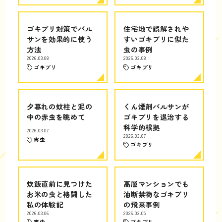
ゴキブリ対策でバル
住宅地で誤解されや
サンを効果的に使う
すいゴキブリに似た
方法
虫の事例
2026.03.08
2026.03.08
ゴキブリ
ゴキブリ
夕暮れの蚊柱と泥の
くん煙剤バルサンが
中の赤虫を眺めて
ゴキブリを退治する
科学的根拠
2026.03.07
2026.03.07
害虫
ゴキブリ
炊飯直前に見つけた
高層マンションでも
お米の虫と格闘した
油断禁物なゴキブリ
私の体験記
の飛来事例
2026.03.06
2026.03.05
害虫
ゴキブリ