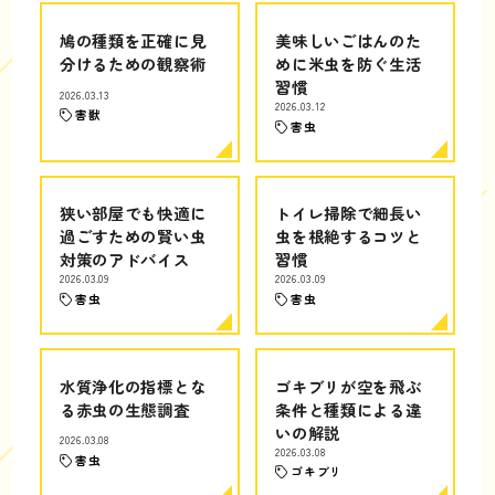
鳩の種類を正確に見
美味しいごはんのた
分けるための観察術
めに米虫を防ぐ生活
習慣
2026.03.13
2026.03.12
害獣
害虫
狭い部屋でも快適に
トイレ掃除で細長い
過ごすための賢い虫
虫を根絶するコツと
対策のアドバイス
習慣
2026.03.09
2026.03.09
害虫
害虫
水質浄化の指標とな
ゴキブリが空を飛ぶ
る赤虫の生態調査
条件と種類による違
いの解説
2026.03.08
2026.03.08
害虫
ゴキブリ