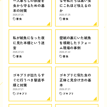
一人暮らしの部屋を
なぜ私たちは黒い虫
虫から守るための基
にこれほど怯えるの
本の対策
か
2026.07.26
2026.07.25
害虫
害虫
私が紙魚になった夜
壁紙の裏にいた紙魚
に見た本棚という迷
を根絶したリフォー
宮
ム現場の事例
2026.07.23
2026.07.22
害虫
害虫
ゴキブリが出たらす
ゴキブリに似た虫の
ぐに行うべき撃退手
正体と見分け方の基
順と対策
本
2026.07.21
2026.07.21
ゴキブリ
ゴキブリ