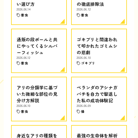
い選び方
の徹底排除法
2026.06.14
2026.06.12
害虫
害虫
通販の段ボールと共
ゴキブリと間違われ
にやってくるシルバ
て叩かれたゴミムシ
ーフィッシュ
の悲劇
2026.06.12
2026.06.10
害虫
ゴキブリ
アリの分類学に基づ
ベランダのアシナガ
いた微細な部位の見
バチを自力で撃退し
分け方解説
た私の成功体験記
2026.06.10
2026.06.09
害虫
蜂
身近なアリの種類を
最強の生命体を解析