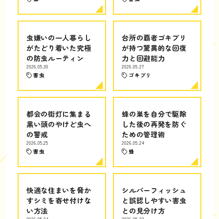
虫嫌いの一人暮らし
台所の覇者ゴキブリ
がたどり着いた究極
が持つ驚異的な回復
の防虫ルーティン
力と回避能力
2026.05.30
2026.05.27
害虫
ゴキブリ
都会の街灯に集まる
蜂の巣を自分で駆除
黒い頭のやけど虫へ
した後の再発を防ぐ
の警戒
ための管理術
2026.05.25
2026.05.24
害虫
蜂
快適な住まいを脅か
シルバーフィッシュ
すシミを寄せ付けな
と誤認しやすい害虫
い方法
との見分け方