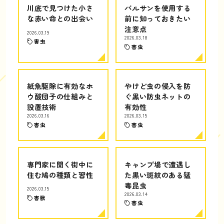
川底で見つけた小さ
バルサンを使用する
な赤い命との出会い
前に知っておきたい
注意点
2026.03.19
2026.03.18
害虫
害虫
紙魚駆除に有効なホ
やけど虫の侵入を防
ウ酸団子の仕組みと
ぐ黒い防虫ネットの
設置技術
有効性
2026.03.16
2026.03.15
害虫
害虫
専門家に聞く街中に
キャンプ場で遭遇し
住む鳩の種類と習性
た黒い斑紋のある猛
毒昆虫
2026.03.15
2026.03.14
害獣
害虫