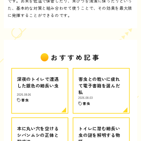
です。お米を低温で保管したり、米びつを清潔に保ったりといっ
た、基本的な対策と組み合わせて使うことで、その効果を最大限
に発揮することができるのです。
おすすめ記事
深夜のトイレで遭遇
害虫との戦いに疲れ
した銀色の細長い虫
て電子書籍を選んだ
私
2026.08.06
2026.08.03
害虫
害虫
本に丸い穴を空ける
トイレに潜む細長い
シバンムシの正体と
虫の謎を解明する物