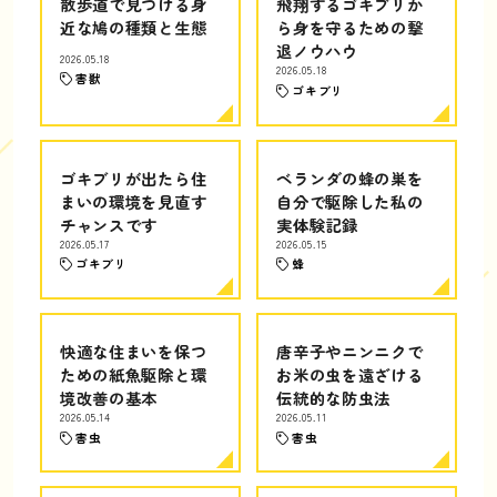
散歩道で見つける身
飛翔するゴキブリか
近な鳩の種類と生態
ら身を守るための撃
退ノウハウ
2026.05.18
2026.05.18
害獣
ゴキブリ
ゴキブリが出たら住
ベランダの蜂の巣を
まいの環境を見直す
自分で駆除した私の
チャンスです
実体験記録
2026.05.17
2026.05.15
ゴキブリ
蜂
快適な住まいを保つ
唐辛子やニンニクで
ための紙魚駆除と環
お米の虫を遠ざける
境改善の基本
伝統的な防虫法
2026.05.14
2026.05.11
害虫
害虫