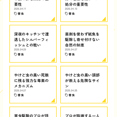
要性
処分の重要性
2026.04.11
2026.04.10
害虫
害虫
深夜のキッチンで遭
薬剤を使わず紙魚を
遇したシルバーフィ
駆除し寄せ付けない
ッシュとの戦い
自然の知恵
2026.04.09
2026.04.07
害虫
害虫
やけど虫の黒い死骸
やけど虫の黒い頭部
に残る強力な毒素の
が教える危険なサイ
メカニズム
ン
2026.04.07
2026.04.05
害虫
害虫
害虫駆除のプロが語
プロが指摘する一人