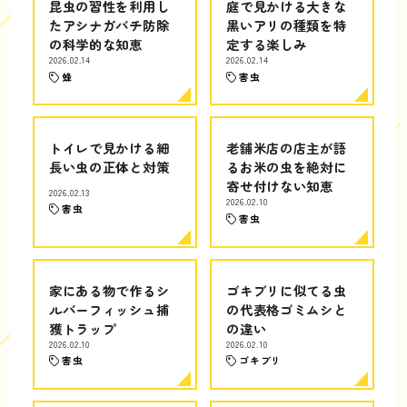
昆虫の習性を利用し
庭で見かける大きな
たアシナガバチ防除
黒いアリの種類を特
の科学的な知恵
定する楽しみ
2026.02.14
2026.02.14
蜂
害虫
トイレで見かける細
老舗米店の店主が語
長い虫の正体と対策
るお米の虫を絶対に
寄せ付けない知恵
2026.02.13
2026.02.10
害虫
害虫
家にある物で作るシ
ゴキブリに似てる虫
ルバーフィッシュ捕
の代表格ゴミムシと
獲トラップ
の違い
2026.02.10
2026.02.10
害虫
ゴキブリ