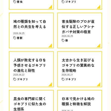
害虫
ゴキブリ
鳩の種類を知って自
害虫駆除のプロが直
然との共生を考える
伝する正しいアシナ
ガバチ対策の極意
2026.06.25
2026.06.25
害獣
蜂
人類が敗北する日を
太古から生き延びる
予感させるゴキブリ
ゴキブリの驚異的な
の進化と耐性
生存戦略
2026.06.22
2026.06.21
ゴキブリ
ゴキブリ
昆虫の専門家に聞く
日本で見かける鳩の
ゴキブリに似た虫の
種類と特徴を解説
生態系
2026.06.17