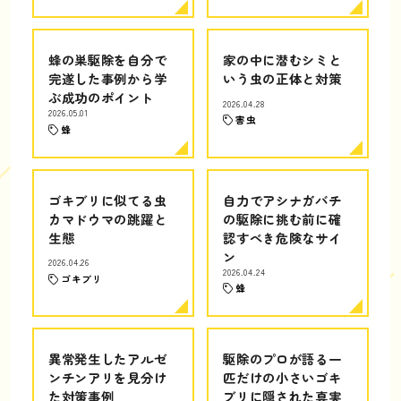
蜂の巣駆除を自分で
家の中に潜むシミと
完遂した事例から学
いう虫の正体と対策
ぶ成功のポイント
2026.04.28
2026.05.01
害虫
蜂
ゴキブリに似てる虫
自力でアシナガバチ
カマドウマの跳躍と
の駆除に挑む前に確
生態
認すべき危険なサイ
ン
2026.04.26
2026.04.24
ゴキブリ
蜂
異常発生したアルゼ
駆除のプロが語る一
ンチンアリを見分け
匹だけの小さいゴキ
た対策事例
ブリに隠された真実