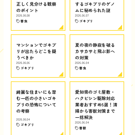
正しく見分ける観察
するゴキブリのゲノ
のポイント
ムに秘められた謎
2026.06.08
2026.06.07
害虫
ゴキブリ
マンションでゴキブ
夏の夜の静寂を破る
リが出たらどこを疑
カサカサと飛ぶ影へ
うべきか
の対策
2026.06.06
2026.06.04
ゴキブリ
害虫
綺麗な住まいにも潜
愛知県のゴミ屋敷・
む一匹の小さいゴキ
ハクビシン駆除対応
ブリの恐怖について
業者おすすめ5選！清
の考察
掃から害獣対策まで
一括解決
2026.06.04
2026.06.04
ゴキブリ
害獣