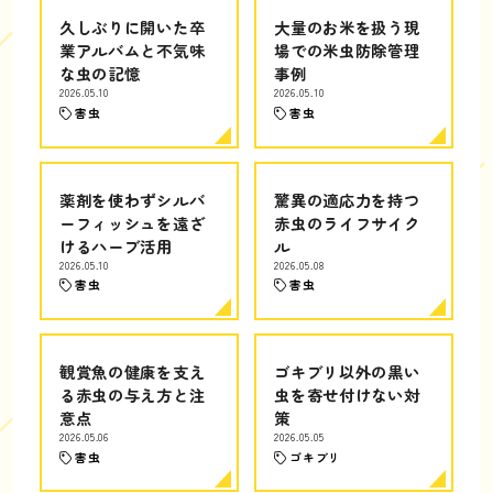
久しぶりに開いた卒
大量のお米を扱う現
業アルバムと不気味
場での米虫防除管理
な虫の記憶
事例
2026.05.10
2026.05.10
害虫
害虫
薬剤を使わずシルバ
驚異の適応力を持つ
ーフィッシュを遠ざ
赤虫のライフサイク
けるハーブ活用
ル
2026.05.10
2026.05.08
害虫
害虫
観賞魚の健康を支え
ゴキブリ以外の黒い
る赤虫の与え方と注
虫を寄せ付けない対
意点
策
2026.05.06
2026.05.05
害虫
ゴキブリ