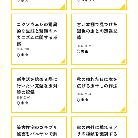
コクゾウムシの驚異
古い本棚で見つけた
的な生態と繁殖のメ
銀色の虫との遭遇記
カニズムに関する考
録
察
2026.03.02
2026.03.05
害虫
害虫
新生活を始める際に
秋の晴れた日に本を
行いたい完璧な虫対
広げる虫干しの作法
策の記録
2026.02.24
2026.03.01
害虫
害虫
築古住宅のゴキブリ
家の内外に現れるア
被害をバルサンで解
リの種類を識別する