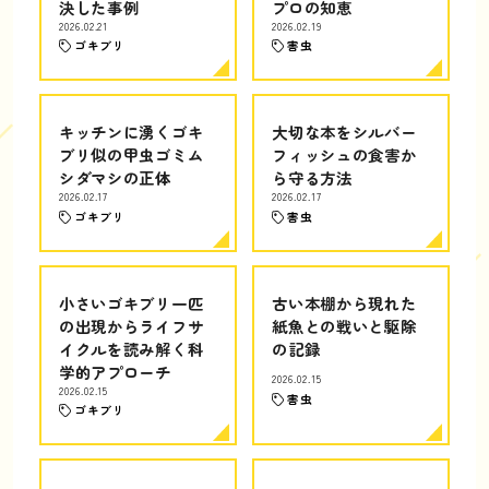
決した事例
プロの知恵
2026.02.21
2026.02.19
ゴキブリ
害虫
キッチンに湧くゴキ
大切な本をシルバー
ブリ似の甲虫ゴミム
フィッシュの食害か
シダマシの正体
ら守る方法
2026.02.17
2026.02.17
ゴキブリ
害虫
小さいゴキブリ一匹
古い本棚から現れた
の出現からライフサ
紙魚との戦いと駆除
イクルを読み解く科
の記録
学的アプローチ
2026.02.15
2026.02.15
害虫
ゴキブリ