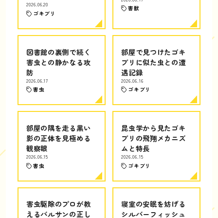
2026.06.20
害獣
ゴキブリ
図書館の裏側で続く
部屋で見つけたゴキ
害虫との静かなる攻
ブリに似た虫との遭
防
遇記録
2026.06.17
2026.06.16
害虫
ゴキブリ
部屋の隅を走る黒い
昆虫学から見たゴキ
影の正体を見極める
ブリの飛翔メカニズ
観察眼
ムと特長
2026.06.15
2026.06.15
害虫
ゴキブリ
害虫駆除のプロが教
寝室の安眠を妨げる
えるバルサンの正し
シルバーフィッシュ