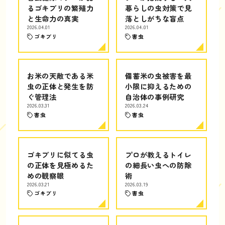
るゴキブリの繁殖力
暮らしの虫対策で見
と生命力の真実
落としがちな盲点
2026.04.01
2026.04.01
ゴキブリ
害虫
お米の天敵である米
備蓄米の虫被害を最
虫の正体と発生を防
小限に抑えるための
ぐ管理法
自治体の事例研究
2026.03.31
2026.03.24
害虫
害虫
ゴキブリに似てる虫
プロが教えるトイレ
の正体を見極めるた
の細長い虫への防除
めの観察眼
術
2026.03.21
2026.03.19
ゴキブリ
害虫