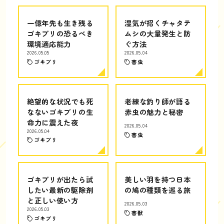
一億年先も生き残る
湿気が招くチャタテ
ゴキブリの恐るべき
ムシの大量発生と防
環境適応能力
ぐ方法
2026.05.05
2026.05.04
ゴキブリ
害虫
絶望的な状況でも死
老練な釣り師が語る
なないゴキブリの生
赤虫の魅力と秘密
命力に震えた夜
2026.05.04
2026.05.04
害虫
ゴキブリ
ゴキブリが出たら試
美しい羽を持つ日本
したい最新の駆除剤
の鳩の種類を巡る旅
と正しい使い方
2026.05.03
2026.05.03
害獣
ゴキブリ