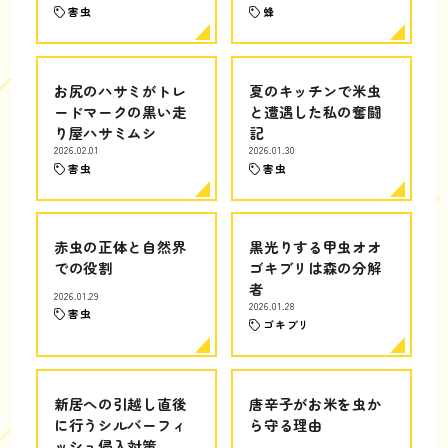
害虫
蜂
お尻のハサミがトレ
夏のキッチンで米虫
ードマークの黒い走
と遭遇した私の奮闘
り屋ハサミムシ
記
2026.02.01
2026.01.30
害虫
害虫
赤虫の正体と自然界
黒光りする甲虫オオ
での役割
ゴキブリは森の分解
者
2026.01.29
2026.01.28
害虫
ゴキブリ
新居への引越し直後
唐辛子がお米を虫か
に行うシルバーフィ
ら守る理由
ッシュ侵入対策