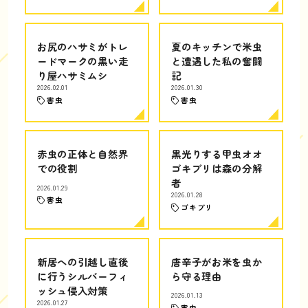
お尻のハサミがトレ
夏のキッチンで米虫
ードマークの黒い走
と遭遇した私の奮闘
り屋ハサミムシ
記
2026.02.01
2026.01.30
害虫
害虫
赤虫の正体と自然界
黒光りする甲虫オオ
での役割
ゴキブリは森の分解
者
2026.01.29
2026.01.28
害虫
ゴキブリ
新居への引越し直後
唐辛子がお米を虫か
に行うシルバーフィ
ら守る理由
ッシュ侵入対策
2026.01.13
2026.01.27
害虫