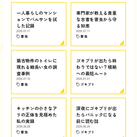
一人暮らしのマンシ
専門家が教える貴重
ョンでバルサンを試
な古書を害虫から守
した記録
る知恵
2026.07.11
2026.07.11
害虫
害虫
築古物件のトイレに
ゴキブリが出たら終
現れる細長い虫の調
わりではない？根絶
査事例
への最短ルート
2026.07.10
2026.07.01
害虫
ゴキブリ
キッチンの小さなア
深夜にゴキブリが出
リの正体を見極めた
たらパニックになる
私の実録
前に読む話
2026.06.28
2026.06.26
害虫
ゴキブリ