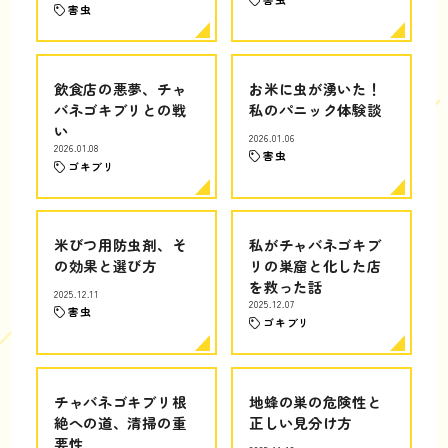
害虫
飲食店の悪夢、チャ
お米に虫が湧いた！
バネゴキブリとの戦
私のパニック体験談
い
2026.01.06
2026.01.08
害虫
ゴキブリ
米びつ用防虫剤、そ
私がチャバネゴキブ
の効果と選び方
リの巣窟と化した店
を救った話
2025.12.11
2025.12.07
害虫
ゴキブリ
チャバネゴキブリ根
地蜂の巣の危険性と
絶への道、清掃の重
正しい見分け方
要性