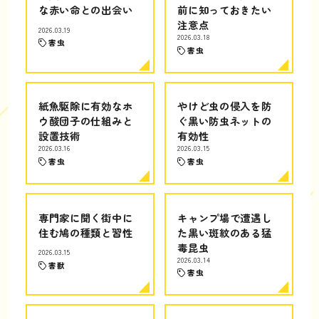
な赤い命との出会い
前に知っておきたい
注意点
2026.03.19
2026.03.18
害虫
害虫
紙魚駆除に有効なホ
やけど虫の侵入を防
ウ酸団子の仕組みと
ぐ黒い防虫ネットの
設置技術
有効性
2026.03.16
2026.03.15
害虫
害虫
専門家に聞く街中に
キャンプ場で遭遇し
住む鳩の種類と習性
た黒い斑紋のある猛
毒昆虫
2026.03.15
2026.03.14
害獣
害虫