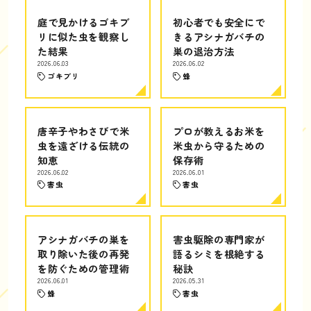
庭で見かけるゴキブ
初心者でも安全にで
リに似た虫を観察し
きるアシナガバチの
た結果
巣の退治方法
2026.06.03
2026.06.02
ゴキブリ
蜂
唐辛子やわさびで米
プロが教えるお米を
虫を遠ざける伝統の
米虫から守るための
知恵
保存術
2026.06.02
2026.06.01
害虫
害虫
アシナガバチの巣を
害虫駆除の専門家が
取り除いた後の再発
語るシミを根絶する
を防ぐための管理術
秘訣
2026.06.01
2026.05.31
蜂
害虫