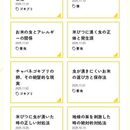
2025.11.13
2025.11.19
蜂
ゴキブリ
お米の虫とアレルギ
米びつに湧く虫の正
ーの関係
体と発生源
2025.11.07
2025.11.03
害虫
害虫
チャバネゴキブリの
虫が湧きにくいお米
卵、その絶望的な現
の選び方と保存法
実
2025.11.01
2025.11.02
害虫
ゴキブリ
米びつに虫が湧いた
地蜂の巣を刺激した
時の正しい対処法
時の絶対的対処法
2025.10.28
2025.10.14