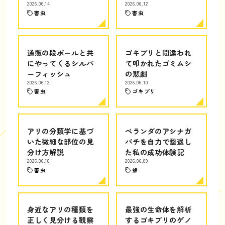
2026.06.14
2026.06.12
害虫
害虫
通販の段ボールと共
ゴキブリと間違われ
にやってくるシルバ
て叩かれたゴミムシ
ーフィッシュ
の悲劇
2026.06.12
2026.06.10
害虫
ゴキブリ
アリの分類学に基づ
ベランダのアシナガ
いた微細な部位の見
バチを自力で撃退し
分け方解説
た私の成功体験記
2026.06.10
2026.06.09
害虫
蜂
身近なアリの種類を
最強の生命体を解析
正しく見分ける観察
するゴキブリのゲノ