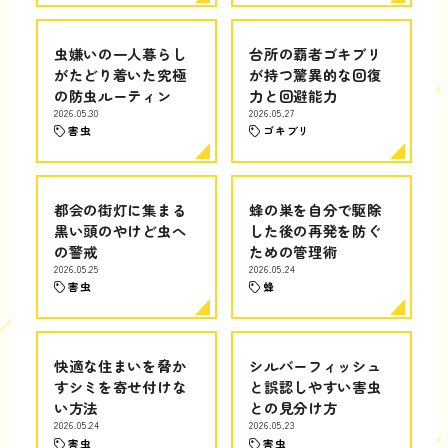
虫嫌いの一人暮らし
台所の覇者ゴキブリ
がたどり着いた究極
が持つ驚異的な回復
の防虫ルーティン
力と回避能力
2026.05.30
2026.05.27
害虫
ゴキブリ
都会の街灯に集まる
蜂の巣を自分で駆除
黒い頭のやけど虫へ
した後の再発を防ぐ
の警戒
ための管理術
2026.05.25
2026.05.24
害虫
蜂
快適な住まいを脅か
シルバーフィッシュ
すシミを寄せ付けな
と誤認しやすい害虫
い方法
との見分け方
2026.05.24
2026.05.23
害虫
害虫