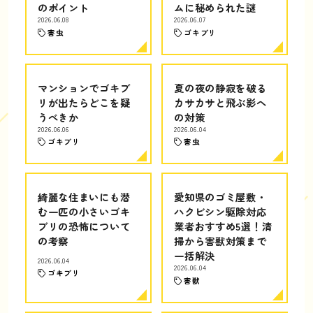
のポイント
ムに秘められた謎
2026.06.08
2026.06.07
害虫
ゴキブリ
マンションでゴキブ
夏の夜の静寂を破る
リが出たらどこを疑
カサカサと飛ぶ影へ
うべきか
の対策
2026.06.06
2026.06.04
ゴキブリ
害虫
綺麗な住まいにも潜
愛知県のゴミ屋敷・
む一匹の小さいゴキ
ハクビシン駆除対応
ブリの恐怖について
業者おすすめ5選！清
の考察
掃から害獣対策まで
一括解決
2026.06.04
2026.06.04
ゴキブリ
害獣