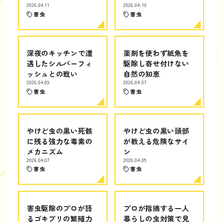
2026.04.11
2026.04.10
害虫
害虫
深夜のキッチンで遭
薬剤を使わず紙魚を
遇したシルバーフィ
駆除し寄せ付けない
ッシュとの戦い
自然の知恵
2026.04.09
2026.04.07
害虫
害虫
やけど虫の黒い死骸
やけど虫の黒い頭部
に残る強力な毒素の
が教える危険なサイ
メカニズム
ン
2026.04.07
2026.04.05
害虫
害虫
害虫駆除のプロが語
プロが指摘する一人
るゴキブリの繁殖力
暮らしの虫対策で見