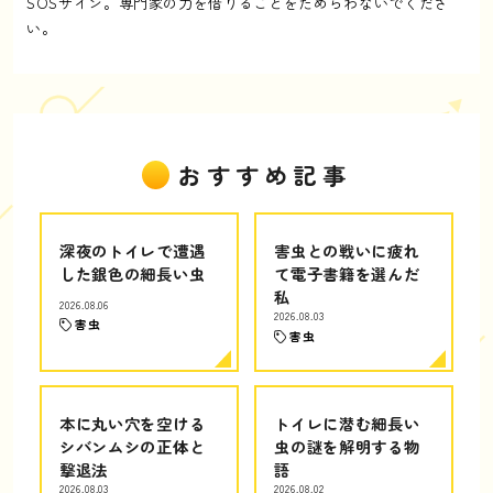
SOSサイン。専門家の力を借りることをためらわないでくださ
い。
おすすめ記事
深夜のトイレで遭遇
害虫との戦いに疲れ
した銀色の細長い虫
て電子書籍を選んだ
私
2026.08.06
2026.08.03
害虫
害虫
本に丸い穴を空ける
トイレに潜む細長い
シバンムシの正体と
虫の謎を解明する物
撃退法
語
2026.08.03
2026.08.02