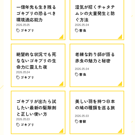
一億年先も生き残る
湿気が招くチャタテ
ゴキブリの恐るべき
ムシの大量発生と防
環境適応能力
ぐ方法
2026.05.05
2026.05.04
ゴキブリ
害虫
絶望的な状況でも死
老練な釣り師が語る
なないゴキブリの生
赤虫の魅力と秘密
命力に震えた夜
2026.05.04
2026.05.04
害虫
ゴキブリ
ゴキブリが出たら試
美しい羽を持つ日本
したい最新の駆除剤
の鳩の種類を巡る旅
と正しい使い方
2026.05.03
2026.05.03
害獣
ゴキブリ