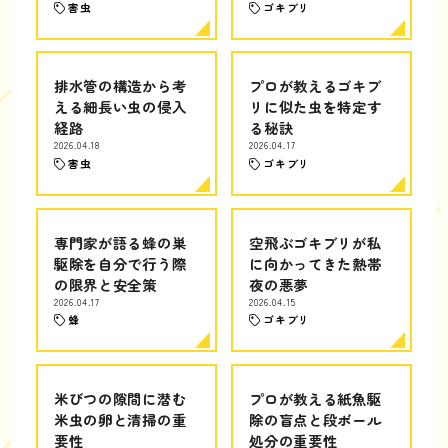
害虫
ゴキブリ
排水管の構造から考
プロが教えるゴキブ
える細長い虫の侵入
リに似た虫を特定す
経路
る秘訣
2026.04.18
2026.04.17
害虫
ゴキブリ
専門家が語る蜂の巣
空飛ぶゴキブリが私
駆除を自分で行う際
に向かってきた熱帯
の限界と安全策
夜の悪夢
2026.04.17
2026.04.15
蜂
ゴキブリ
米びつの隙間に潜む
プロが教える紙魚駆
米虫の卵と清掃の重
除の盲点と段ボール
要性
処分の重要性