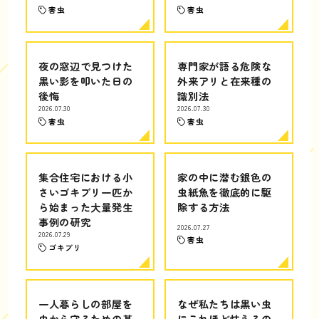
害虫
害虫
夜の窓辺で見つけた
専門家が語る危険な
黒い影を叩いた日の
外来アリと在来種の
後悔
識別法
2026.07.30
2026.07.30
害虫
害虫
集合住宅における小
家の中に潜む銀色の
さいゴキブリ一匹か
虫紙魚を徹底的に駆
ら始まった大量発生
除する方法
事例の研究
2026.07.27
2026.07.29
害虫
ゴキブリ
一人暮らしの部屋を
なぜ私たちは黒い虫
虫から守るための基
にこれほど怯えるの