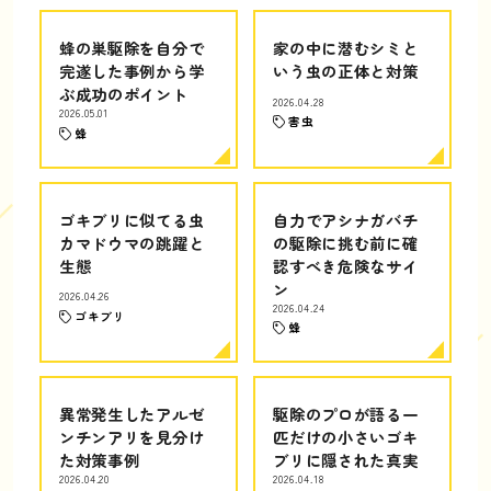
蜂の巣駆除を自分で
家の中に潜むシミと
完遂した事例から学
いう虫の正体と対策
ぶ成功のポイント
2026.04.28
2026.05.01
害虫
蜂
ゴキブリに似てる虫
自力でアシナガバチ
カマドウマの跳躍と
の駆除に挑む前に確
生態
認すべき危険なサイ
ン
2026.04.26
2026.04.24
ゴキブリ
蜂
異常発生したアルゼ
駆除のプロが語る一
ンチンアリを見分け
匹だけの小さいゴキ
た対策事例
ブリに隠された真実
2026.04.20
2026.04.18