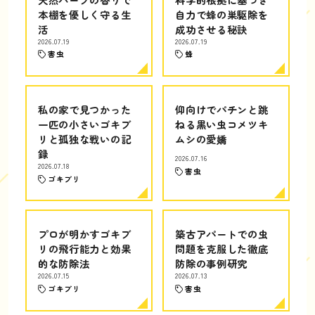
本棚を優しく守る生
自力で蜂の巣駆除を
活
成功させる秘訣
2026.07.19
2026.07.19
害虫
蜂
私の家で見つかった
仰向けでパチンと跳
一匹の小さいゴキブ
ねる黒い虫コメツキ
リと孤独な戦いの記
ムシの愛嬌
録
2026.07.16
2026.07.18
害虫
ゴキブリ
プロが明かすゴキブ
築古アパートでの虫
リの飛行能力と効果
問題を克服した徹底
的な防除法
防除の事例研究
2026.07.15
2026.07.13
ゴキブリ
害虫