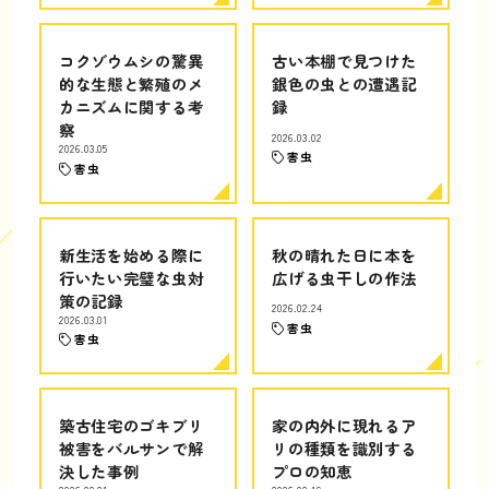
コクゾウムシの驚異
古い本棚で見つけた
的な生態と繁殖のメ
銀色の虫との遭遇記
カニズムに関する考
録
察
2026.03.02
2026.03.05
害虫
害虫
新生活を始める際に
秋の晴れた日に本を
行いたい完璧な虫対
広げる虫干しの作法
策の記録
2026.02.24
2026.03.01
害虫
害虫
築古住宅のゴキブリ
家の内外に現れるア
被害をバルサンで解
リの種類を識別する
決した事例
プロの知恵