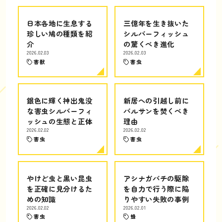
日本各地に生息する
三億年を生き抜いた
珍しい鳩の種類を紹
シルバーフィッシュ
介
の驚くべき進化
2026.02.03
2026.02.03
害獣
害虫
銀色に輝く神出鬼没
新居への引越し前に
な害虫シルバーフィ
バルサンを焚くべき
ッシュの生態と正体
理由
2026.02.02
2026.02.02
害虫
害虫
やけど虫と黒い昆虫
アシナガバチの駆除
を正確に見分けるた
を自力で行う際に陥
めの知識
りやすい失敗の事例
2026.02.02
2026.02.01
害虫
蜂