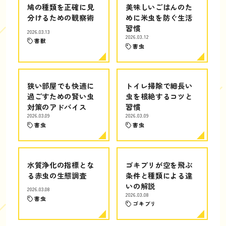
鳩の種類を正確に見
美味しいごはんのた
分けるための観察術
めに米虫を防ぐ生活
習慣
2026.03.13
2026.03.12
害獣
害虫
狭い部屋でも快適に
トイレ掃除で細長い
過ごすための賢い虫
虫を根絶するコツと
対策のアドバイス
習慣
2026.03.09
2026.03.09
害虫
害虫
水質浄化の指標とな
ゴキブリが空を飛ぶ
る赤虫の生態調査
条件と種類による違
いの解説
2026.03.08
2026.03.08
害虫
ゴキブリ