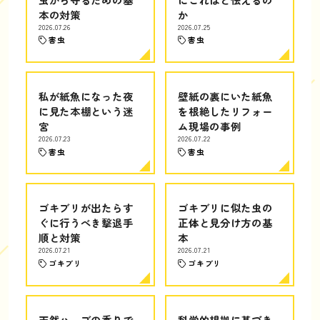
本の対策
か
2026.07.26
2026.07.25
害虫
害虫
私が紙魚になった夜
壁紙の裏にいた紙魚
に見た本棚という迷
を根絶したリフォー
宮
ム現場の事例
2026.07.23
2026.07.22
害虫
害虫
ゴキブリが出たらす
ゴキブリに似た虫の
ぐに行うべき撃退手
正体と見分け方の基
順と対策
本
2026.07.21
2026.07.21
ゴキブリ
ゴキブリ
天然ハーブの香りで
科学的根拠に基づき