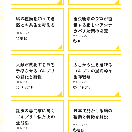
鳩の種類を知って自
害虫駆除のプロが直
然との共生を考える
伝する正しいアシナ
ガバチ対策の極意
2026.06.25
2026.06.25
害獣
蜂
人類が敗北する日を
太古から生き延びる
予感させるゴキブリ
ゴキブリの驚異的な
の進化と耐性
生存戦略
2026.06.22
2026.06.21
ゴキブリ
ゴキブリ
昆虫の専門家に聞く
日本で見かける鳩の
ゴキブリに似た虫の
種類と特徴を解説
生態系
2026.06.17
2026.06.20
害獣