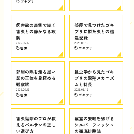
ゴキブリ
図書館の裏側で続く
部屋で見つけたゴキ
害虫との静かなる攻
ブリに似た虫との遭
防
遇記録
2026.06.17
2026.06.16
害虫
ゴキブリ
部屋の隅を走る黒い
昆虫学から見たゴキ
影の正体を見極める
ブリの飛翔メカニズ
観察眼
ムと特長
2026.06.15
2026.06.15
害虫
ゴキブリ
害虫駆除のプロが教
寝室の安眠を妨げる
えるバルサンの正し
シルバーフィッシュ
い選び方
の徹底排除法