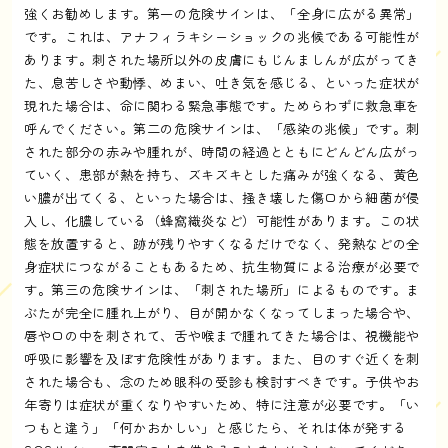
強くお勧めします。第一の危険サインは、「全身に広がる異常」
です。これは、アナフィラキシーショックの兆候である可能性が
あります。刺された場所以外の皮膚にもじんましんが広がってき
た、息苦しさや動悸、めまい、吐き気を感じる、といった症状が
現れた場合は、命に関わる緊急事態です。ためらわずに救急車を
呼んでください。第二の危険サインは、「感染の兆候」です。刺
された部分の赤みや腫れが、時間の経過とともにどんどん広がっ
ていく、患部が熱を持ち、ズキズキとした痛みが強くなる、黄色
い膿が出てくる、といった場合は、掻き壊した傷口から細菌が侵
入し、化膿している（蜂窩織炎など）可能性があります。この状
態を放置すると、跡が残りやすくなるだけでなく、発熱などの全
身症状につながることもあるため、抗生物質による治療が必要で
す。第三の危険サインは、「刺された場所」によるものです。ま
ぶたが完全に腫れ上がり、目が開かなくなってしまった場合や、
唇や口の中を刺されて、舌や喉まで腫れてきた場合は、視機能や
呼吸に影響を及ぼす危険性があります。また、目のすぐ近くを刺
された場合も、念のため眼科の受診も検討すべきです。子供やお
年寄りは症状が重くなりやすいため、特に注意が必要です。「い
つもと違う」「何かおかしい」と感じたら、それは体が発する