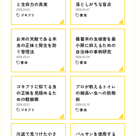
と生命力の真実
落としがちな盲点
2026.04.01
2026.04.01
ゴキブリ
害虫
お米の天敵である米
備蓄米の虫被害を最
虫の正体と発生を防
小限に抑えるための
ぐ管理法
自治体の事例研究
2026.03.31
2026.03.24
害虫
害虫
ゴキブリに似てる虫
プロが教えるトイレ
の正体を見極めるた
の細長い虫への防除
めの観察眼
術
2026.03.21
2026.03.19
ゴキブリ
害虫
川底で見つけた小さ
バルサンを使用する