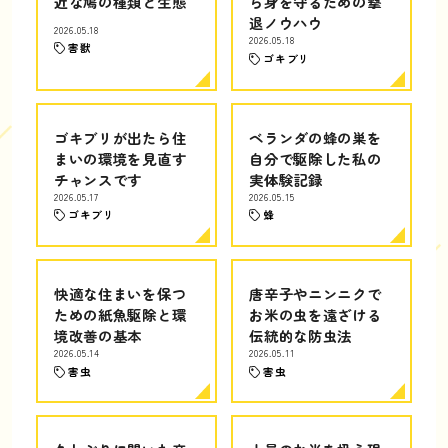
近な鳩の種類と生態
ら身を守るための撃
退ノウハウ
2026.05.18
2026.05.18
害獣
ゴキブリ
ゴキブリが出たら住
ベランダの蜂の巣を
まいの環境を見直す
自分で駆除した私の
チャンスです
実体験記録
2026.05.17
2026.05.15
ゴキブリ
蜂
快適な住まいを保つ
唐辛子やニンニクで
ための紙魚駆除と環
お米の虫を遠ざける
境改善の基本
伝統的な防虫法
2026.05.14
2026.05.11
害虫
害虫