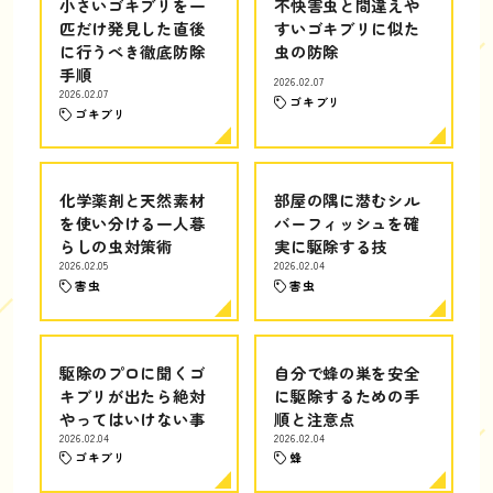
小さいゴキブリを一
不快害虫と間違えや
匹だけ発見した直後
すいゴキブリに似た
に行うべき徹底防除
虫の防除
手順
2026.02.07
2026.02.07
ゴキブリ
ゴキブリ
化学薬剤と天然素材
部屋の隅に潜むシル
を使い分ける一人暮
バーフィッシュを確
らしの虫対策術
実に駆除する技
2026.02.05
2026.02.04
害虫
害虫
駆除のプロに聞くゴ
自分で蜂の巣を安全
キブリが出たら絶対
に駆除するための手
やってはいけない事
順と注意点
2026.02.04
2026.02.04
ゴキブリ
蜂