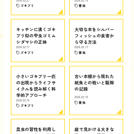
2026.02.21
2026.02.19
ゴキブリ
害虫
キッチンに湧くゴキ
大切な本をシルバー
ブリ似の甲虫ゴミム
フィッシュの食害か
シダマシの正体
ら守る方法
2026.02.17
2026.02.17
ゴキブリ
害虫
小さいゴキブリ一匹
古い本棚から現れた
の出現からライフサ
紙魚との戦いと駆除
イクルを読み解く科
の記録
学的アプローチ
2026.02.15
2026.02.15
害虫
ゴキブリ
昆虫の習性を利用し
庭で見かける大きな