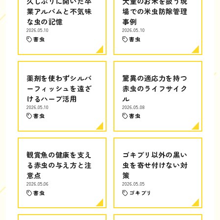
久しぶりに開いた卒
大量のお米を扱う現
業アルバムと不気味
場での米虫防除管理
な虫の記憶
事例
2026.05.10
2026.05.10
害虫
害虫
薬剤を使わずシルバ
驚異の適応力を持つ
ーフィッシュを遠ざ
赤虫のライフサイク
けるハーブ活用
ル
2026.05.10
2026.05.08
害虫
害虫
観賞魚の健康を支え
ゴキブリ以外の黒い
る赤虫の与え方と注
虫を寄せ付けない対
意点
策
2026.05.06
2026.05.05
害虫
ゴキブリ