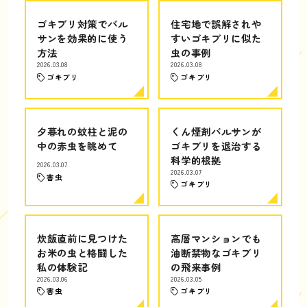
ゴキブリ対策でバル
住宅地で誤解されや
サンを効果的に使う
すいゴキブリに似た
方法
虫の事例
2026.03.08
2026.03.08
ゴキブリ
ゴキブリ
夕暮れの蚊柱と泥の
くん煙剤バルサンが
中の赤虫を眺めて
ゴキブリを退治する
科学的根拠
2026.03.07
2026.03.07
害虫
ゴキブリ
炊飯直前に見つけた
高層マンションでも
お米の虫と格闘した
油断禁物なゴキブリ
私の体験記
の飛来事例
2026.03.06
2026.03.05
害虫
ゴキブリ