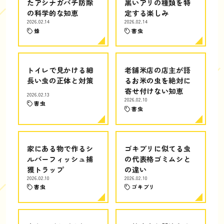
たアシナガバチ防除
黒いアリの種類を特
の科学的な知恵
定する楽しみ
2026.02.14
2026.02.14
蜂
害虫
トイレで見かける細
老舗米店の店主が語
長い虫の正体と対策
るお米の虫を絶対に
寄せ付けない知恵
2026.02.13
2026.02.10
害虫
害虫
家にある物で作るシ
ゴキブリに似てる虫
ルバーフィッシュ捕
の代表格ゴミムシと
獲トラップ
の違い
2026.02.10
2026.02.10
害虫
ゴキブリ