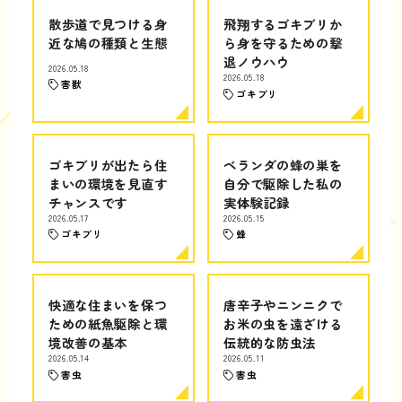
散歩道で見つける身
飛翔するゴキブリか
近な鳩の種類と生態
ら身を守るための撃
退ノウハウ
2026.05.18
2026.05.18
害獣
ゴキブリ
ゴキブリが出たら住
ベランダの蜂の巣を
まいの環境を見直す
自分で駆除した私の
チャンスです
実体験記録
2026.05.17
2026.05.15
ゴキブリ
蜂
快適な住まいを保つ
唐辛子やニンニクで
ための紙魚駆除と環
お米の虫を遠ざける
境改善の基本
伝統的な防虫法
2026.05.14
2026.05.11
害虫
害虫