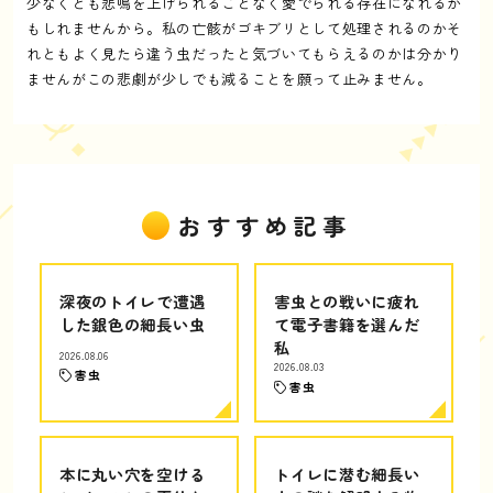
少なくとも悲鳴を上げられることなく愛でられる存在になれるか
もしれませんから。私の亡骸がゴキブリとして処理されるのかそ
れともよく見たら違う虫だったと気づいてもらえるのかは分かり
ませんがこの悲劇が少しでも減ることを願って止みません。
おすすめ記事
深夜のトイレで遭遇
害虫との戦いに疲れ
した銀色の細長い虫
て電子書籍を選んだ
私
2026.08.06
2026.08.03
害虫
害虫
本に丸い穴を空ける
トイレに潜む細長い