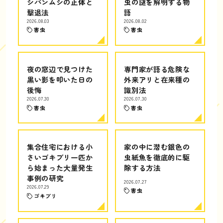
シバンムシの正体と
虫の謎を解明する物
撃退法
語
2026.08.03
2026.08.02
害虫
害虫
夜の窓辺で見つけた
専門家が語る危険な
黒い影を叩いた日の
外来アリと在来種の
後悔
識別法
2026.07.30
2026.07.30
害虫
害虫
集合住宅における小
家の中に潜む銀色の
さいゴキブリ一匹か
虫紙魚を徹底的に駆
ら始まった大量発生
除する方法
事例の研究
2026.07.27
2026.07.29
害虫
ゴキブリ