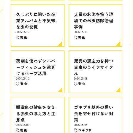
久しぶりに開いた卒
大量のお米を扱う現
業アルバムと不気味
場での米虫防除管理
な虫の記憶
事例
2026.05.10
2026.05.10
害虫
害虫
薬剤を使わずシルバ
驚異の適応力を持つ
ーフィッシュを遠ざ
赤虫のライフサイク
けるハーブ活用
ル
2026.05.10
2026.05.08
害虫
害虫
観賞魚の健康を支え
ゴキブリ以外の黒い
る赤虫の与え方と注
虫を寄せ付けない対
意点
策
2026.05.06
2026.05.05
害虫
ゴキブリ