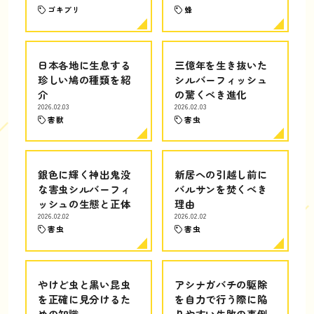
ゴキブリ
蜂
日本各地に生息する
三億年を生き抜いた
珍しい鳩の種類を紹
シルバーフィッシュ
介
の驚くべき進化
2026.02.03
2026.02.03
害獣
害虫
銀色に輝く神出鬼没
新居への引越し前に
な害虫シルバーフィ
バルサンを焚くべき
ッシュの生態と正体
理由
2026.02.02
2026.02.02
害虫
害虫
やけど虫と黒い昆虫
アシナガバチの駆除
を正確に見分けるた
を自力で行う際に陥
めの知識
りやすい失敗の事例