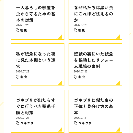
一人暮らしの部屋を
なぜ私たちは黒い虫
虫から守るための基
にこれほど怯えるの
本の対策
か
2026.07.26
2026.07.25
害虫
害虫
私が紙魚になった夜
壁紙の裏にいた紙魚
に見た本棚という迷
を根絶したリフォー
宮
ム現場の事例
2026.07.23
2026.07.22
害虫
害虫
ゴキブリが出たらす
ゴキブリに似た虫の
ぐに行うべき撃退手
正体と見分け方の基
順と対策
本
2026.07.21
2026.07.21
ゴキブリ
ゴキブリ