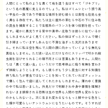
人間にとって私のような黒くて地を這う虫はすべて「ゴキブリ」
という名の悪魔に見えるのでしょう。私はゴミムシという誇り高
い甲虫の一族であり不衛生な場所を好む彼らとは食性も住処も全
く異なる存在です。私たちは主に屋外の草むらや石の下に住み他
の昆虫を捕食することで生態系のバランスを保つ役割を担ってい
ます。確かに黒光りする背中や素早い足取りは彼らに似ているか
もしれませんがよく見てください。私の体はずっとスリムで硬く
引き締まっていますしあんなに不潔な油ぎった光沢はありませ
ん。それに私は空を飛んで人間の顔に向かっていくような無礼な
真似もしません。ただ迷い込んだだけなのにスリッパで叩かれ殺
虫剤を浴びせられるこの理不尽さには言葉もありません。人間た
ちは「黒くて速い虫」というだけで思考停止に陥り有無を言わさ
ず抹殺しようとします。もし彼らがもう少し昆虫に対する知識を
持ち私たちが害虫ではないことを知ってくれていればティッシュ
で優しく包んで庭に返してくれたかもしれません。薄れゆく意識
の中で私は思いました。外見だけで判断され中身や事情を理解さ
れないまま排除される恐怖は虫の世界も人間の世界も変わらない
のかもしれないと。次に生まれ変わるならもっと鮮やかな色をし
た蝶や可愛らしいテントウムシになりたいものです。そうすれば