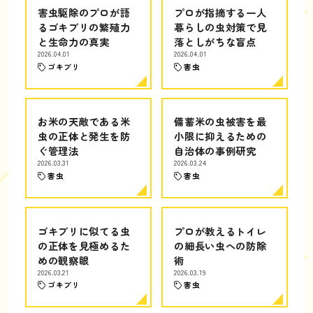
害虫駆除のプロが語
プロが指摘する一人
るゴキブリの繁殖力
暮らしの虫対策で見
と生命力の真実
落としがちな盲点
2026.04.01
2026.04.01
ゴキブリ
害虫
お米の天敵である米
備蓄米の虫被害を最
虫の正体と発生を防
小限に抑えるための
ぐ管理法
自治体の事例研究
2026.03.31
2026.03.24
害虫
害虫
ゴキブリに似てる虫
プロが教えるトイレ
の正体を見極めるた
の細長い虫への防除
めの観察眼
術
2026.03.21
2026.03.19
ゴキブリ
害虫