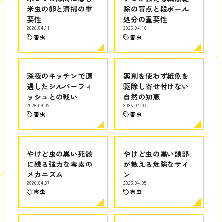
米虫の卵と清掃の重
除の盲点と段ボール
要性
処分の重要性
2026.04.11
2026.04.10
害虫
害虫
深夜のキッチンで遭
薬剤を使わず紙魚を
遇したシルバーフィ
駆除し寄せ付けない
ッシュとの戦い
自然の知恵
2026.04.09
2026.04.07
害虫
害虫
やけど虫の黒い死骸
やけど虫の黒い頭部
に残る強力な毒素の
が教える危険なサイ
メカニズム
ン
2026.04.07
2026.04.05
害虫
害虫