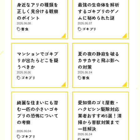
身近なアリの種類を
最強の生命体を解析
正しく見分ける観察
するゴキブリのゲノ
のポイント
ムに秘められた謎
2026.06.08
2026.06.07
害虫
ゴキブリ
マンションでゴキブ
夏の夜の静寂を破る
リが出たらどこを疑
カサカサと飛ぶ影へ
うべきか
の対策
2026.06.06
2026.06.04
ゴキブリ
害虫
綺麗な住まいにも潜
愛知県のゴミ屋敷・
む一匹の小さいゴキ
ハクビシン駆除対応
ブリの恐怖について
業者おすすめ5選！清
の考察
掃から害獣対策まで
一括解決
2026.06.04
2026.06.04
ゴキブリ
害獣