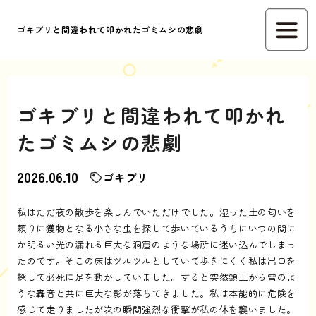
ゴキブリと間違われて叩かれたゴミムシの悲劇
ゴキブリと間違われて叩かれ
たゴミムシの悲劇
2026.06.10
ゴキブリ
私はただ夜の散歩を楽しんでいただけでした。湿った土の匂いを
頼りに獲物となる小さな虫を探して歩いているうちにいつの間に
か明るい光の漏れる巨大な洞窟のような場所に迷い込んでしまっ
たのです。そこの床はツルツルとしていて歩きにくく私は出口を
探して必死に足を動かしていました。すると突然頭上から雷のよ
うな轟音と共に巨大な影が落ちてきました。私は本能的に危険を
感じて走りましたが次の瞬間強烈な衝撃が私の体を襲いました。