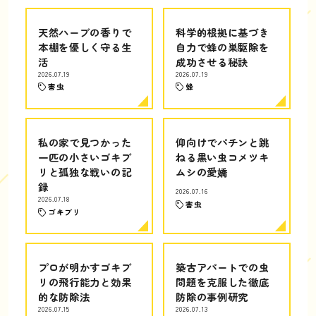
天然ハーブの香りで
科学的根拠に基づき
本棚を優しく守る生
自力で蜂の巣駆除を
活
成功させる秘訣
2026.07.19
2026.07.19
害虫
蜂
私の家で見つかった
仰向けでパチンと跳
一匹の小さいゴキブ
ねる黒い虫コメツキ
リと孤独な戦いの記
ムシの愛嬌
録
2026.07.16
2026.07.18
害虫
ゴキブリ
プロが明かすゴキブ
築古アパートでの虫
リの飛行能力と効果
問題を克服した徹底
的な防除法
防除の事例研究
2026.07.15
2026.07.13