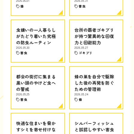
2026.06.01
2026.05.31
蜂
害虫
虫嫌いの一人暮らし
台所の覇者ゴキブリ
がたどり着いた究極
が持つ驚異的な回復
の防虫ルーティン
力と回避能力
2026.05.30
2026.05.27
害虫
ゴキブリ
都会の街灯に集まる
蜂の巣を自分で駆除
黒い頭のやけど虫へ
した後の再発を防ぐ
の警戒
ための管理術
2026.05.25
2026.05.24
害虫
蜂
快適な住まいを脅か
シルバーフィッシュ
すシミを寄せ付けな
と誤認しやすい害虫