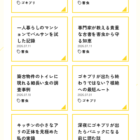
ゴキブリ
害虫
一人暮らしのマンシ
専門家が教える貴重
ョンでバルサンを試
な古書を害虫から守
した記録
る知恵
2026.07.11
2026.07.11
害虫
害虫
築古物件のトイレに
ゴキブリが出たら終
現れる細長い虫の調
わりではない？根絶
査事例
への最短ルート
2026.07.10
2026.07.01
害虫
ゴキブリ
キッチンの小さなア
深夜にゴキブリが出
リの正体を見極めた
たらパニックになる
私の実録
前に読む話