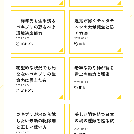
一億年先も生き残る
湿気が招くチャタテ
ゴキブリの恐るべき
ムシの大量発生と防
環境適応能力
ぐ方法
2026.05.05
2026.05.04
ゴキブリ
害虫
絶望的な状況でも死
老練な釣り師が語る
なないゴキブリの生
赤虫の魅力と秘密
命力に震えた夜
2026.05.04
2026.05.04
害虫
ゴキブリ
ゴキブリが出たら試
美しい羽を持つ日本
したい最新の駆除剤
の鳩の種類を巡る旅
と正しい使い方
2026.05.03
2026.05.03