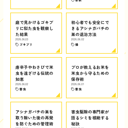
庭で見かけるゴキブ
初心者でも安全にで
リに似た虫を観察し
きるアシナガバチの
た結果
巣の退治方法
2026.06.03
2026.06.02
ゴキブリ
蜂
唐辛子やわさびで米
プロが教えるお米を
虫を遠ざける伝統の
米虫から守るための
知恵
保存術
2026.06.02
2026.06.01
害虫
害虫
アシナガバチの巣を
害虫駆除の専門家が
取り除いた後の再発
語るシミを根絶する
を防ぐための管理術
秘訣