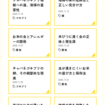
絶への道、清掃の重
正しい見分け方
要性
2025.11.13
2025.11.19
蜂
ゴキブリ
お米の虫とアレルギ
米びつに湧く虫の正
ーの関係
体と発生源
2025.11.07
2025.11.03
害虫
害虫
チャバネゴキブリの
虫が湧きにくいお米
卵、その絶望的な現
の選び方と保存法
実
2025.11.01
2025.11.02
害虫
ゴキブリ
米びつに虫が湧いた
地蜂の巣を刺激した