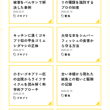
被害をバルサンで解
リの種類を識別する
決した事例
プロの知恵
2026.02.21
2026.02.19
ゴキブリ
害虫
キッチンに湧くゴキ
大切な本をシルバー
ブリ似の甲虫ゴミム
フィッシュの食害か
シダマシの正体
ら守る方法
2026.02.17
2026.02.17
ゴキブリ
害虫
小さいゴキブリ一匹
古い本棚から現れた
の出現からライフサ
紙魚との戦いと駆除
イクルを読み解く科
の記録
学的アプローチ
2026.02.15
2026.02.15
害虫
ゴキブリ