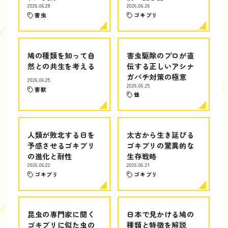
2026.06.28
2026.06.26
害虫
ゴキブリ
鳩の種類を知って自
害虫駆除のプロが直
然との共生を考える
伝する正しいアシナ
ガバチ対策の極意
2026.06.25
2026.06.25
害獣
蜂
人類が敗北する日を
太古から生き延びる
予感させるゴキブリ
ゴキブリの驚異的な
の進化と耐性
生存戦略
2026.06.22
2026.06.21
ゴキブリ
ゴキブリ
昆虫の専門家に聞く
日本で見かける鳩の
ゴキブリに似た虫の
種類と特徴を解説