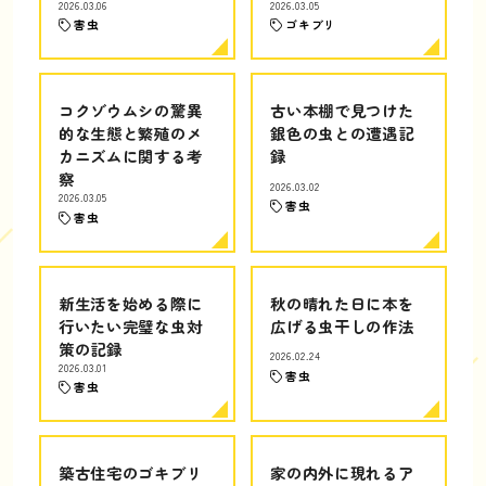
2026.03.06
2026.03.05
害虫
ゴキブリ
コクゾウムシの驚異
古い本棚で見つけた
的な生態と繁殖のメ
銀色の虫との遭遇記
カニズムに関する考
録
察
2026.03.02
2026.03.05
害虫
害虫
新生活を始める際に
秋の晴れた日に本を
行いたい完璧な虫対
広げる虫干しの作法
策の記録
2026.02.24
2026.03.01
害虫
害虫
築古住宅のゴキブリ
家の内外に現れるア