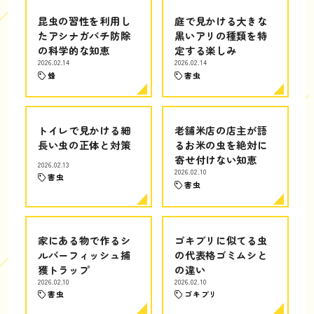
昆虫の習性を利用し
庭で見かける大きな
たアシナガバチ防除
黒いアリの種類を特
の科学的な知恵
定する楽しみ
2026.02.14
2026.02.14
蜂
害虫
トイレで見かける細
老舗米店の店主が語
長い虫の正体と対策
るお米の虫を絶対に
寄せ付けない知恵
2026.02.13
2026.02.10
害虫
害虫
家にある物で作るシ
ゴキブリに似てる虫
ルバーフィッシュ捕
の代表格ゴミムシと
獲トラップ
の違い
2026.02.10
2026.02.10
害虫
ゴキブリ