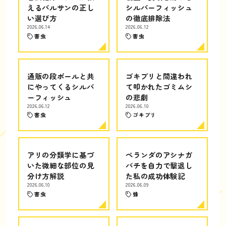
えるバルサンの正し
シルバーフィッシュ
い選び方
の徹底排除法
2026.06.14
2026.06.12
害虫
害虫
通販の段ボールと共
ゴキブリと間違われ
にやってくるシルバ
て叩かれたゴミムシ
ーフィッシュ
の悲劇
2026.06.12
2026.06.10
害虫
ゴキブリ
アリの分類学に基づ
ベランダのアシナガ
いた微細な部位の見
バチを自力で撃退し
分け方解説
た私の成功体験記
2026.06.10
2026.06.09
害虫
蜂