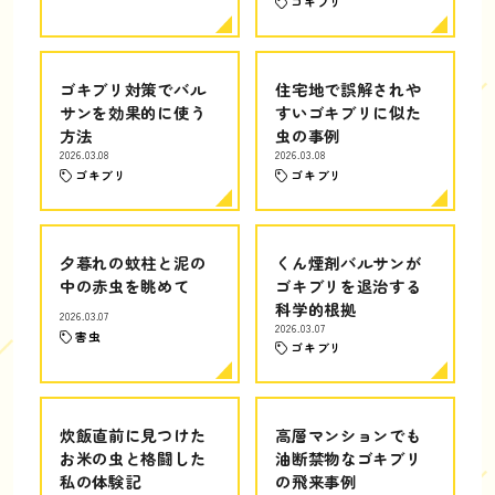
ゴキブリ
ゴキブリ対策でバル
住宅地で誤解されや
サンを効果的に使う
すいゴキブリに似た
方法
虫の事例
2026.03.08
2026.03.08
ゴキブリ
ゴキブリ
夕暮れの蚊柱と泥の
くん煙剤バルサンが
中の赤虫を眺めて
ゴキブリを退治する
科学的根拠
2026.03.07
2026.03.07
害虫
ゴキブリ
炊飯直前に見つけた
高層マンションでも
お米の虫と格闘した
油断禁物なゴキブリ
私の体験記
の飛来事例