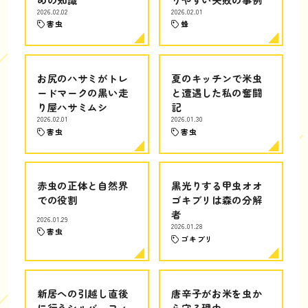
2026.02.02
2026.02.01
害虫
蜂
お尻のハサミがトレ
夏のキッチンで米虫
ードマークの黒い走
と遭遇した私の奮闘
り屋ハサミムシ
記
2026.02.01
2026.01.30
害虫
害虫
赤虫の正体と自然界
黒光りする甲虫オオ
での役割
ゴキブリは森の分解
者
2026.01.29
2026.01.28
害虫
ゴキブリ
新居への引越し直後
唐辛子がお米を虫か
に行うシルバーフィ
ら守る理由