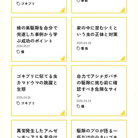
害獣
ゴキブリ
蜂の巣駆除を自分で
家の中に潜むシミと
完遂した事例から学
いう虫の正体と対策
ぶ成功のポイント
2026.04.28
2026.05.01
害虫
蜂
ゴキブリに似てる虫
自力でアシナガバチ
カマドウマの跳躍と
の駆除に挑む前に確
生態
認すべき危険なサイ
ン
2026.04.26
2026.04.24
ゴキブリ
蜂
異常発生したアルゼ
駆除のプロが語る一
ンチンアリを見分け
匹だけの小さいゴキ