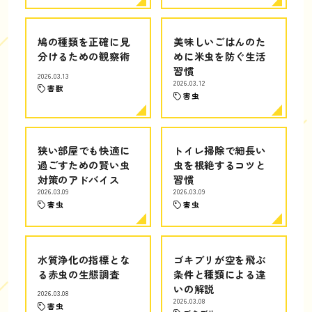
鳩の種類を正確に見
美味しいごはんのた
分けるための観察術
めに米虫を防ぐ生活
習慣
2026.03.13
2026.03.12
害獣
害虫
狭い部屋でも快適に
トイレ掃除で細長い
過ごすための賢い虫
虫を根絶するコツと
対策のアドバイス
習慣
2026.03.09
2026.03.09
害虫
害虫
水質浄化の指標とな
ゴキブリが空を飛ぶ
る赤虫の生態調査
条件と種類による違
いの解説
2026.03.08
2026.03.08
害虫