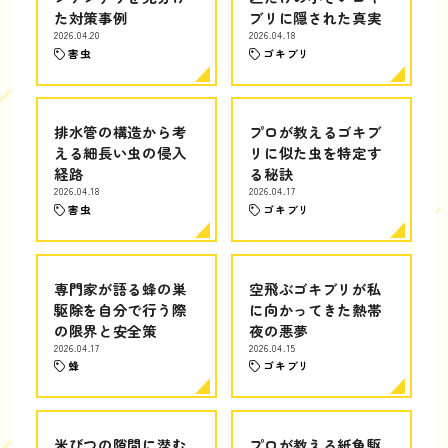
た対策事例
ブリに隠された真実
2026.04.20
2026.04.18
害虫
ゴキブリ
排水管の構造から考
プロが教えるゴキブ
える細長い虫の侵入
リに似た虫を特定す
経路
る秘訣
2026.04.18
2026.04.17
害虫
ゴキブリ
専門家が語る蜂の巣
空飛ぶゴキブリが私
駆除を自分で行う際
に向かってきた熱帯
の限界と安全策
夜の悪夢
2026.04.17
2026.04.15
蜂
ゴキブリ
米びつの隙間に潜む
プロが教える紙魚駆