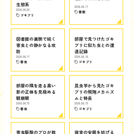
生態系
2026.06.17
2026.06.20
害獣
ゴキブリ
図書館の裏側で続く
部屋で見つけたゴキ
害虫との静かなる攻
ブリに似た虫との遭
防
遇記録
2026.06.17
2026.06.16
害虫
ゴキブリ
部屋の隅を走る黒い
昆虫学から見たゴキ
影の正体を見極める
ブリの飛翔メカニズ
観察眼
ムと特長
2026.06.15
2026.06.15
害虫
ゴキブリ
害虫駆除のプロが教
寝室の安眠を妨げる