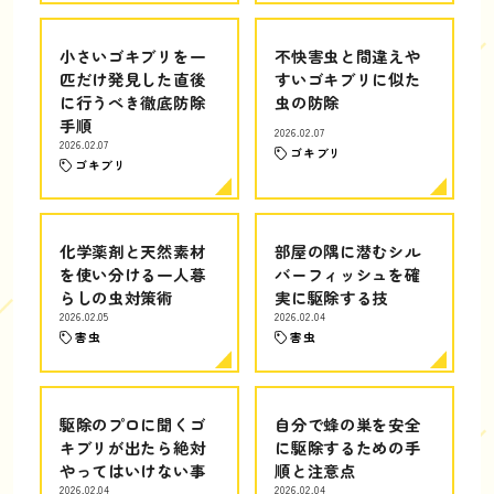
小さいゴキブリを一
不快害虫と間違えや
匹だけ発見した直後
すいゴキブリに似た
に行うべき徹底防除
虫の防除
手順
2026.02.07
2026.02.07
ゴキブリ
ゴキブリ
化学薬剤と天然素材
部屋の隅に潜むシル
を使い分ける一人暮
バーフィッシュを確
らしの虫対策術
実に駆除する技
2026.02.05
2026.02.04
害虫
害虫
駆除のプロに聞くゴ
自分で蜂の巣を安全
キブリが出たら絶対
に駆除するための手
やってはいけない事
順と注意点
2026.02.04
2026.02.04