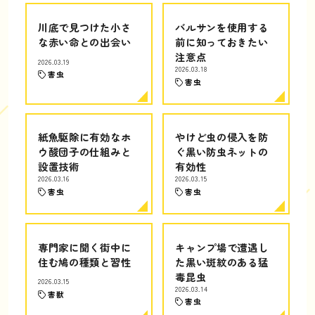
川底で見つけた小さ
バルサンを使用する
な赤い命との出会い
前に知っておきたい
注意点
2026.03.19
2026.03.18
害虫
害虫
紙魚駆除に有効なホ
やけど虫の侵入を防
ウ酸団子の仕組みと
ぐ黒い防虫ネットの
設置技術
有効性
2026.03.16
2026.03.15
害虫
害虫
専門家に聞く街中に
キャンプ場で遭遇し
住む鳩の種類と習性
た黒い斑紋のある猛
毒昆虫
2026.03.15
2026.03.14
害獣
害虫