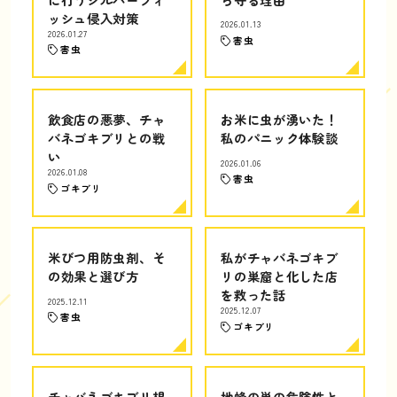
ッシュ侵入対策
2026.01.13
2026.01.27
害虫
害虫
飲食店の悪夢、チャ
お米に虫が湧いた！
バネゴキブリとの戦
私のパニック体験談
い
2026.01.06
2026.01.08
害虫
ゴキブリ
米びつ用防虫剤、そ
私がチャバネゴキブ
の効果と選び方
リの巣窟と化した店
を救った話
2025.12.11
2025.12.07
害虫
ゴキブリ
チャバネゴキブリ根
地蜂の巣の危険性と