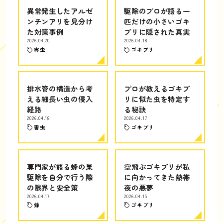
異常発生したアルゼ
駆除のプロが語る一
ンチンアリを見分け
匹だけの小さいゴキ
た対策事例
ブリに隠された真実
2026.04.20
2026.04.18
害虫
ゴキブリ
排水管の構造から考
プロが教えるゴキブ
える細長い虫の侵入
リに似た虫を特定す
経路
る秘訣
2026.04.18
2026.04.17
害虫
ゴキブリ
専門家が語る蜂の巣
空飛ぶゴキブリが私
駆除を自分で行う際
に向かってきた熱帯
の限界と安全策
夜の悪夢
2026.04.17
2026.04.15
蜂
ゴキブリ