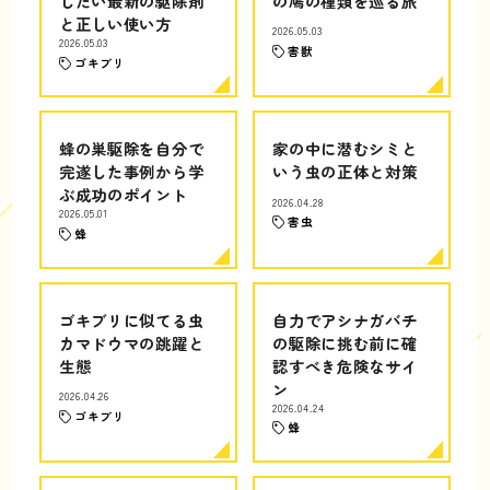
したい最新の駆除剤
の鳩の種類を巡る旅
と正しい使い方
2026.05.03
2026.05.03
害獣
ゴキブリ
蜂の巣駆除を自分で
家の中に潜むシミと
完遂した事例から学
いう虫の正体と対策
ぶ成功のポイント
2026.04.28
2026.05.01
害虫
蜂
ゴキブリに似てる虫
自力でアシナガバチ
カマドウマの跳躍と
の駆除に挑む前に確
生態
認すべき危険なサイ
ン
2026.04.26
2026.04.24
ゴキブリ
蜂