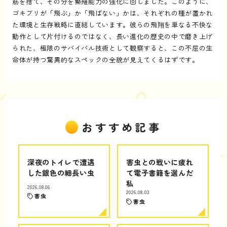
筋を捨て、その分を繁殖能力の強化に回しました。このように、
ゴキブリが「飛ぶ」か「飛ばない」かは、それぞれの種が置かれ
た環境と生存戦略に直結しています。彼らの飛翔を単なる不快な
動作として片付けるのではなく、長い進化の歴史の中で磨き上げ
られた、極限のサバイバル技術として観察すると、この不屈の生
命体が持つ驚異的なスペックの全貌が見えてくるはずです。
おすすめ記事
深夜のトイレで遭遇
害虫との戦いに疲れ
した銀色の細長い虫
て電子書籍を選んだ
私
2026.08.06
2026.08.03
害虫
害虫