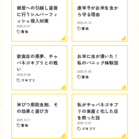
新居への引越し直後
唐辛子がお米を虫か
に行うシルバーフィ
ら守る理由
ッシュ侵入対策
2026.01.13
2026.01.27
害虫
害虫
飲食店の悪夢、チャ
お米に虫が湧いた！
バネゴキブリとの戦
私のパニック体験談
い
2026.01.06
2026.01.08
害虫
ゴキブリ
米びつ用防虫剤、そ
私がチャバネゴキブ
の効果と選び方
リの巣窟と化した店
を救った話
2025.12.11
2025.12.07
害虫
ゴキブリ