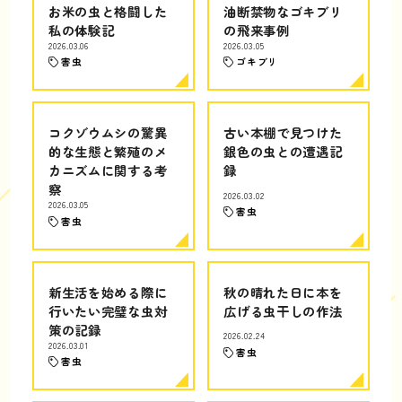
お米の虫と格闘した
油断禁物なゴキブリ
私の体験記
の飛来事例
2026.03.06
2026.03.05
害虫
ゴキブリ
コクゾウムシの驚異
古い本棚で見つけた
的な生態と繁殖のメ
銀色の虫との遭遇記
カニズムに関する考
録
察
2026.03.02
2026.03.05
害虫
害虫
新生活を始める際に
秋の晴れた日に本を
行いたい完璧な虫対
広げる虫干しの作法
策の記録
2026.02.24
2026.03.01
害虫
害虫