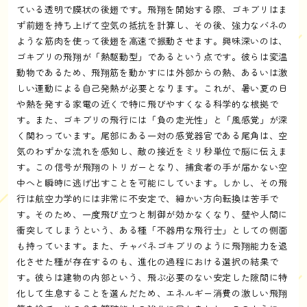
ている透明で膜状の後翅です。飛翔を開始する際、ゴキブリはま
ず前翅を持ち上げて空気の抵抗を計算し、その後、強力なバネの
ような筋肉を使って後翅を高速で振動させます。興味深いのは、
ゴキブリの飛翔が「熱駆動型」であるという点です。彼らは変温
動物であるため、飛翔筋を動かすには外部からの熱、あるいは激
しい運動による自己発熱が必要となります。これが、暑い夏の日
や熱を発する家電の近くで特に飛びやすくなる科学的な根拠で
す。また、ゴキブリの飛行には「負の走光性」と「風感覚」が深
く関わっています。尾部にある一対の感覚器官である尾角は、空
気のわずかな流れを感知し、敵の接近をミリ秒単位で脳に伝えま
す。この信号が飛翔のトリガーとなり、捕食者の手が届かない空
中へと瞬時に逃げ出すことを可能にしています。しかし、その飛
行は航空力学的には非常に不安定で、細かい方向転換は苦手で
す。そのため、一度飛び立つと制御が効かなくなり、壁や人間に
衝突してしまうという、ある種「不器用な飛行士」としての側面
も持っています。また、チャバネゴキブリのように飛翔能力を退
化させた種が存在するのも、進化の過程における選択の結果で
す。彼らは建物の内部という、飛ぶ必要のない安定した隙間に特
化して生息することを選んだため、エネルギー消費の激しい飛翔