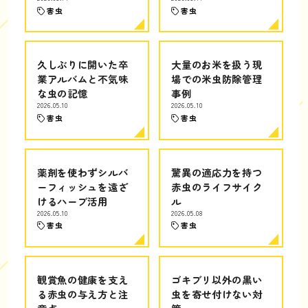
害虫
害虫
久しぶりに開いた卒
大量のお米を扱う現
業アルバムと不気味
場での米虫防除管理
な虫の記憶
事例
2026.05.10
2026.05.10
害虫
害虫
薬剤を使わずシルバ
驚異の適応力を持つ
ーフィッシュを遠ざ
赤虫のライフサイク
けるハーブ活用
ル
2026.05.10
2026.05.08
害虫
害虫
観賞魚の健康を支え
ゴキブリ以外の黒い
る赤虫の与え方と注
虫を寄せ付けない対