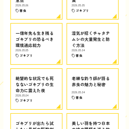
意点
策
2026.05.06
2026.05.05
害虫
ゴキブリ
一億年先も生き残る
湿気が招くチャタテ
ゴキブリの恐るべき
ムシの大量発生と防
環境適応能力
ぐ方法
2026.05.05
2026.05.04
ゴキブリ
害虫
絶望的な状況でも死
老練な釣り師が語る
なないゴキブリの生
赤虫の魅力と秘密
命力に震えた夜
2026.05.04
2026.05.04
害虫
ゴキブリ
ゴキブリが出たら試
美しい羽を持つ日本