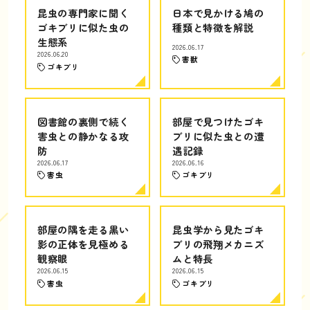
昆虫の専門家に聞く
日本で見かける鳩の
ゴキブリに似た虫の
種類と特徴を解説
生態系
2026.06.17
2026.06.20
害獣
ゴキブリ
図書館の裏側で続く
部屋で見つけたゴキ
害虫との静かなる攻
ブリに似た虫との遭
防
遇記録
2026.06.17
2026.06.16
害虫
ゴキブリ
部屋の隅を走る黒い
昆虫学から見たゴキ
影の正体を見極める
ブリの飛翔メカニズ
観察眼
ムと特長
2026.06.15
2026.06.15
害虫
ゴキブリ