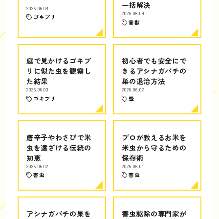
一括解決
2026.06.04
2026.06.04
ゴキブリ
害獣
庭で見かけるゴキブ
初心者でも安全にで
リに似た虫を観察し
きるアシナガバチの
た結果
巣の退治方法
2026.06.03
2026.06.02
ゴキブリ
蜂
唐辛子やわさびで米
プロが教えるお米を
虫を遠ざける伝統の
米虫から守るための
知恵
保存術
2026.06.02
2026.06.01
害虫
害虫
アシナガバチの巣を
害虫駆除の専門家が