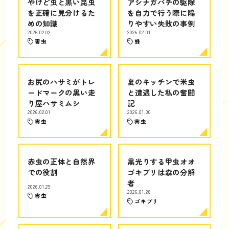
やけど虫と黒い昆虫
アシナガバチの駆除
を正確に見分けるた
を自力で行う際に陥
めの知識
りやすい失敗の事例
2026.02.02
2026.02.01
害虫
蜂
お尻のハサミがトレ
夏のキッチンで米虫
ードマークの黒い走
と遭遇した私の奮闘
り屋ハサミムシ
記
2026.02.01
2026.01.30
害虫
害虫
赤虫の正体と自然界
黒光りする甲虫オオ
での役割
ゴキブリは森の分解
者
2026.01.29
2026.01.28
害虫
ゴキブリ