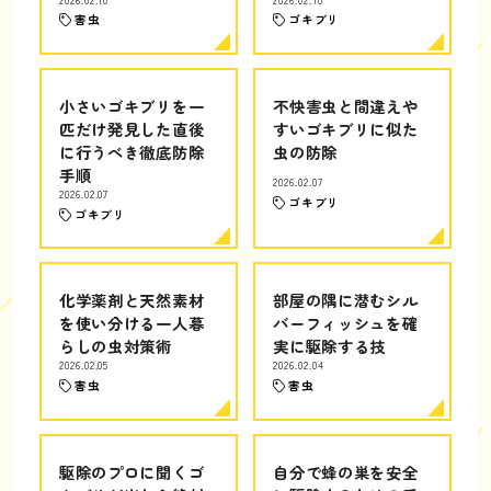
害虫
ゴキブリ
小さいゴキブリを一
不快害虫と間違えや
匹だけ発見した直後
すいゴキブリに似た
に行うべき徹底防除
虫の防除
手順
2026.02.07
2026.02.07
ゴキブリ
ゴキブリ
化学薬剤と天然素材
部屋の隅に潜むシル
を使い分ける一人暮
バーフィッシュを確
らしの虫対策術
実に駆除する技
2026.02.05
2026.02.04
害虫
害虫
駆除のプロに聞くゴ
自分で蜂の巣を安全