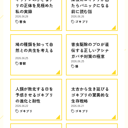
リの正体を見極めた
たらパニックになる
私の実録
前に読む話
2026.06.28
2026.06.26
害虫
ゴキブリ
鳩の種類を知って自
害虫駆除のプロが直
然との共生を考える
伝する正しいアシナ
ガバチ対策の極意
2026.06.25
2026.06.25
害獣
蜂
人類が敗北する日を
太古から生き延びる
予感させるゴキブリ
ゴキブリの驚異的な
の進化と耐性
生存戦略
2026.06.22
2026.06.21
ゴキブリ
ゴキブリ