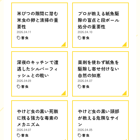
米びつの隙間に潜む
プロが教える紙魚駆
米虫の卵と清掃の重
除の盲点と段ボール
要性
処分の重要性
2026.04.11
2026.04.10
害虫
害虫
深夜のキッチンで遭
薬剤を使わず紙魚を
遇したシルバーフィ
駆除し寄せ付けない
ッシュとの戦い
自然の知恵
2026.04.09
2026.04.07
害虫
害虫
やけど虫の黒い死骸
やけど虫の黒い頭部
に残る強力な毒素の
が教える危険なサイ
メカニズム
ン
2026.04.07
2026.04.05
害虫
害虫