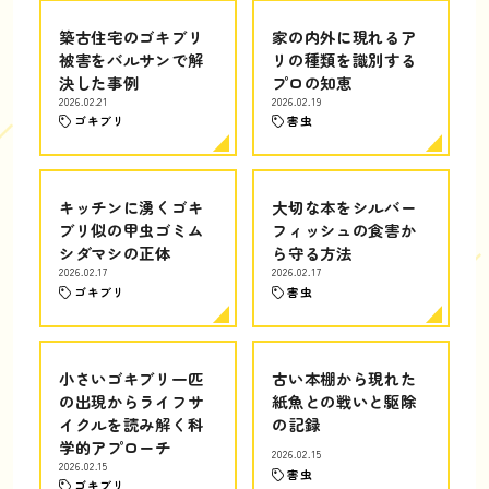
築古住宅のゴキブリ
家の内外に現れるア
被害をバルサンで解
リの種類を識別する
決した事例
プロの知恵
2026.02.21
2026.02.19
ゴキブリ
害虫
キッチンに湧くゴキ
大切な本をシルバー
ブリ似の甲虫ゴミム
フィッシュの食害か
シダマシの正体
ら守る方法
2026.02.17
2026.02.17
ゴキブリ
害虫
小さいゴキブリ一匹
古い本棚から現れた
の出現からライフサ
紙魚との戦いと駆除
イクルを読み解く科
の記録
学的アプローチ
2026.02.15
2026.02.15
害虫
ゴキブリ