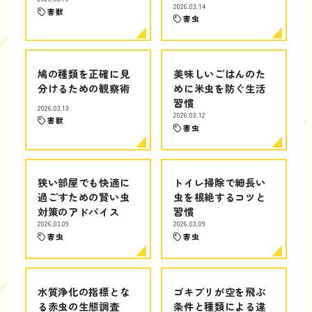
2026.03.14
害獣
害虫
鳩の種類を正確に見
美味しいごはんのた
分けるための観察術
めに米虫を防ぐ生活
習慣
2026.03.13
2026.03.12
害獣
害虫
狭い部屋でも快適に
トイレ掃除で細長い
過ごすための賢い虫
虫を根絶するコツと
対策のアドバイス
習慣
2026.03.09
2026.03.09
害虫
害虫
水質浄化の指標とな
ゴキブリが空を飛ぶ
る赤虫の生態調査
条件と種類による違