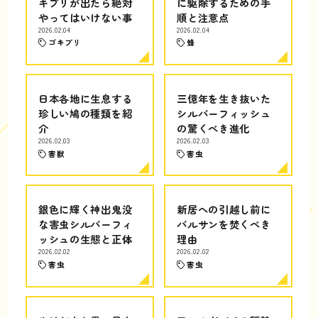
キブリが出たら絶対
に駆除するための手
やってはいけない事
順と注意点
2026.02.04
2026.02.04
ゴキブリ
蜂
日本各地に生息する
三億年を生き抜いた
珍しい鳩の種類を紹
シルバーフィッシュ
介
の驚くべき進化
2026.02.03
2026.02.03
害獣
害虫
銀色に輝く神出鬼没
新居への引越し前に
な害虫シルバーフィ
バルサンを焚くべき
ッシュの生態と正体
理由
2026.02.02
2026.02.02
害虫
害虫