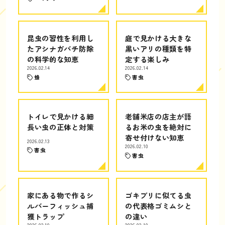
昆虫の習性を利用し
庭で見かける大きな
たアシナガバチ防除
黒いアリの種類を特
の科学的な知恵
定する楽しみ
2026.02.14
2026.02.14
蜂
害虫
トイレで見かける細
老舗米店の店主が語
長い虫の正体と対策
るお米の虫を絶対に
寄せ付けない知恵
2026.02.13
2026.02.10
害虫
害虫
家にある物で作るシ
ゴキブリに似てる虫
ルバーフィッシュ捕
の代表格ゴミムシと
獲トラップ
の違い
2026.02.10
2026.02.10