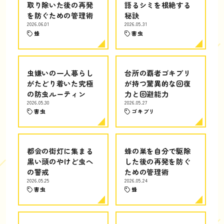
取り除いた後の再発
語るシミを根絶する
を防ぐための管理術
秘訣
2026.06.01
2026.05.31
蜂
害虫
虫嫌いの一人暮らし
台所の覇者ゴキブリ
がたどり着いた究極
が持つ驚異的な回復
の防虫ルーティン
力と回避能力
2026.05.30
2026.05.27
害虫
ゴキブリ
都会の街灯に集まる
蜂の巣を自分で駆除
黒い頭のやけど虫へ
した後の再発を防ぐ
の警戒
ための管理術
2026.05.25
2026.05.24
害虫
蜂