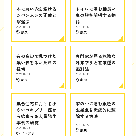
本に丸い穴を空ける
トイレに潜む細長い
シバンムシの正体と
虫の謎を解明する物
撃退法
語
2026.08.03
2026.08.02
害虫
害虫
夜の窓辺で見つけた
専門家が語る危険な
黒い影を叩いた日の
外来アリと在来種の
後悔
識別法
2026.07.30
2026.07.30
害虫
害虫
集合住宅における小
家の中に潜む銀色の
さいゴキブリ一匹か
虫紙魚を徹底的に駆
ら始まった大量発生
除する方法
事例の研究
2026.07.27
2026.07.29
害虫
ゴキブリ