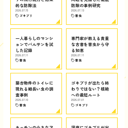
的な防除法
防除の事例研究
2026.07.15
2026.07.13
ゴキブリ
害虫
一人暮らしのマンシ
専門家が教える貴重
ョンでバルサンを試
な古書を害虫から守
した記録
る知恵
2026.07.11
2026.07.11
害虫
害虫
築古物件のトイレに
ゴキブリが出たら終
現れる細長い虫の調
わりではない？根絶
査事例
への最短ルート
2026.07.10
2026.07.01
害虫
ゴキブリ
キッチンの小さなア
深夜にゴキブリが出