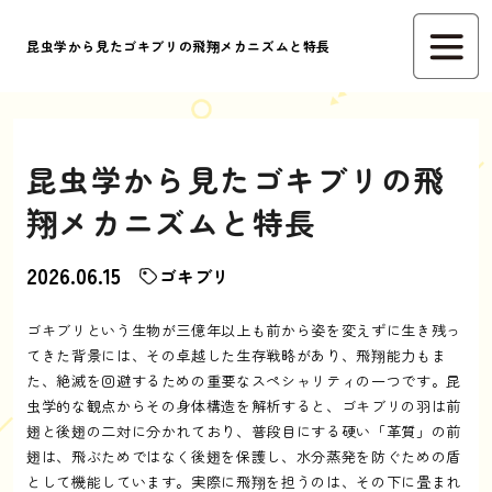
昆虫学から見たゴキブリの飛翔メカニズムと特長
昆虫学から見たゴキブリの飛
翔メカニズムと特長
2026.06.15
ゴキブリ
ゴキブリという生物が三億年以上も前から姿を変えずに生き残っ
てきた背景には、その卓越した生存戦略があり、飛翔能力もま
た、絶滅を回避するための重要なスペシャリティの一つです。昆
虫学的な観点からその身体構造を解析すると、ゴキブリの羽は前
翅と後翅の二対に分かれており、普段目にする硬い「革質」の前
翅は、飛ぶためではなく後翅を保護し、水分蒸発を防ぐための盾
として機能しています。実際に飛翔を担うのは、その下に畳まれ