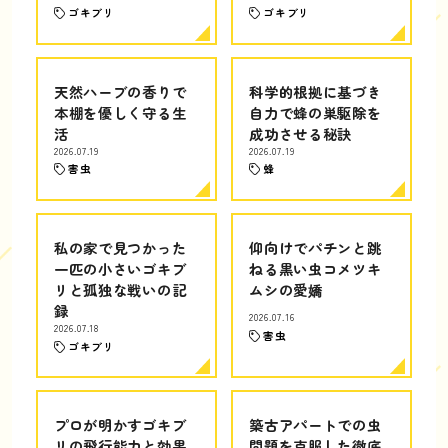
ゴキブリ
ゴキブリ
天然ハーブの香りで
科学的根拠に基づき
本棚を優しく守る生
自力で蜂の巣駆除を
活
成功させる秘訣
2026.07.19
2026.07.19
害虫
蜂
私の家で見つかった
仰向けでパチンと跳
一匹の小さいゴキブ
ねる黒い虫コメツキ
リと孤独な戦いの記
ムシの愛嬌
録
2026.07.16
2026.07.18
害虫
ゴキブリ
プロが明かすゴキブ
築古アパートでの虫
リの飛行能力と効果
問題を克服した徹底