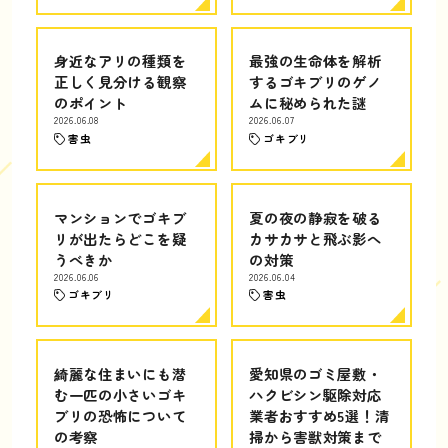
身近なアリの種類を
最強の生命体を解析
正しく見分ける観察
するゴキブリのゲノ
のポイント
ムに秘められた謎
2026.06.08
2026.06.07
害虫
ゴキブリ
マンションでゴキブ
夏の夜の静寂を破る
リが出たらどこを疑
カサカサと飛ぶ影へ
うべきか
の対策
2026.06.06
2026.06.04
ゴキブリ
害虫
綺麗な住まいにも潜
愛知県のゴミ屋敷・
む一匹の小さいゴキ
ハクビシン駆除対応
ブリの恐怖について
業者おすすめ5選！清
の考察
掃から害獣対策まで