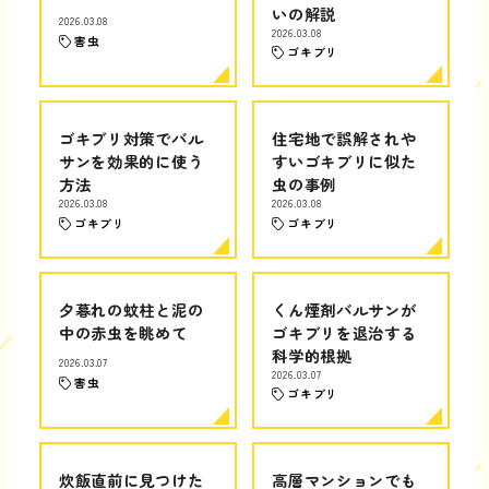
いの解説
2026.03.08
2026.03.08
害虫
ゴキブリ
ゴキブリ対策でバル
住宅地で誤解されや
サンを効果的に使う
すいゴキブリに似た
方法
虫の事例
2026.03.08
2026.03.08
ゴキブリ
ゴキブリ
夕暮れの蚊柱と泥の
くん煙剤バルサンが
中の赤虫を眺めて
ゴキブリを退治する
科学的根拠
2026.03.07
2026.03.07
害虫
ゴキブリ
炊飯直前に見つけた
高層マンションでも