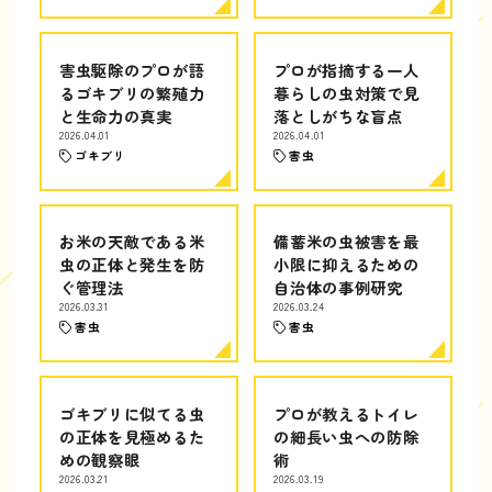
害虫駆除のプロが語
プロが指摘する一人
るゴキブリの繁殖力
暮らしの虫対策で見
と生命力の真実
落としがちな盲点
2026.04.01
2026.04.01
ゴキブリ
害虫
お米の天敵である米
備蓄米の虫被害を最
虫の正体と発生を防
小限に抑えるための
ぐ管理法
自治体の事例研究
2026.03.31
2026.03.24
害虫
害虫
ゴキブリに似てる虫
プロが教えるトイレ
の正体を見極めるた
の細長い虫への防除
めの観察眼
術
2026.03.21
2026.03.19