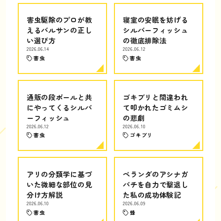
害虫駆除のプロが教
寝室の安眠を妨げる
えるバルサンの正し
シルバーフィッシュ
い選び方
の徹底排除法
2026.06.14
2026.06.12
害虫
害虫
通販の段ボールと共
ゴキブリと間違われ
にやってくるシルバ
て叩かれたゴミムシ
ーフィッシュ
の悲劇
2026.06.12
2026.06.10
害虫
ゴキブリ
アリの分類学に基づ
ベランダのアシナガ
いた微細な部位の見
バチを自力で撃退し
分け方解説
た私の成功体験記
2026.06.10
2026.06.09
害虫
蜂