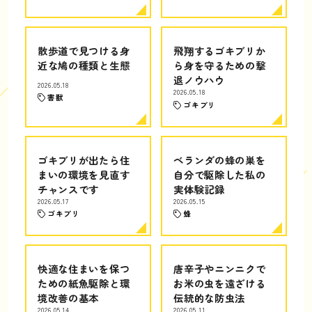
散歩道で見つける身
飛翔するゴキブリか
近な鳩の種類と生態
ら身を守るための撃
退ノウハウ
2026.05.18
2026.05.18
害獣
ゴキブリ
ゴキブリが出たら住
ベランダの蜂の巣を
まいの環境を見直す
自分で駆除した私の
チャンスです
実体験記録
2026.05.17
2026.05.15
ゴキブリ
蜂
快適な住まいを保つ
唐辛子やニンニクで
ための紙魚駆除と環
お米の虫を遠ざける
境改善の基本
伝統的な防虫法
2026.05.14
2026.05.11