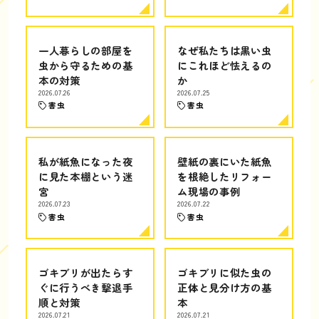
一人暮らしの部屋を
なぜ私たちは黒い虫
虫から守るための基
にこれほど怯えるの
本の対策
か
2026.07.26
2026.07.25
害虫
害虫
私が紙魚になった夜
壁紙の裏にいた紙魚
に見た本棚という迷
を根絶したリフォー
宮
ム現場の事例
2026.07.23
2026.07.22
害虫
害虫
ゴキブリが出たらす
ゴキブリに似た虫の
ぐに行うべき撃退手
正体と見分け方の基
順と対策
本
2026.07.21
2026.07.21