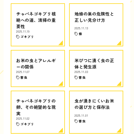
チャバネゴキブリ根
地蜂の巣の危険性と
絶への道、清掃の重
正しい見分け方
要性
2025.11.13
2025.11.19
蜂
ゴキブリ
お米の虫とアレルギ
米びつに湧く虫の正
ーの関係
体と発生源
2025.11.07
2025.11.03
害虫
害虫
チャバネゴキブリの
虫が湧きにくいお米
卵、その絶望的な現
の選び方と保存法
実
2025.11.01
2025.11.02
害虫
ゴキブリ