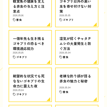
観賞魚の健康を支え
ゴキブリ以外の黒い
る赤虫の与え方と注
虫を寄せ付けない対
意点
策
2026.05.06
2026.05.05
害虫
ゴキブリ
一億年先も生き残る
湿気が招くチャタテ
ゴキブリの恐るべき
ムシの大量発生と防
環境適応能力
ぐ方法
2026.05.05
2026.05.04
ゴキブリ
害虫
絶望的な状況でも死
老練な釣り師が語る
なないゴキブリの生
赤虫の魅力と秘密
命力に震えた夜
2026.05.04
2026.05.04
害虫
ゴキブリ