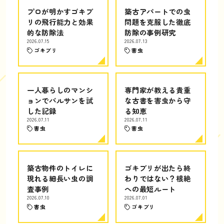
プロが明かすゴキブ
築古アパートでの虫
リの飛行能力と効果
問題を克服した徹底
的な防除法
防除の事例研究
2026.07.15
2026.07.13
ゴキブリ
害虫
一人暮らしのマンシ
専門家が教える貴重
ョンでバルサンを試
な古書を害虫から守
した記録
る知恵
2026.07.11
2026.07.11
害虫
害虫
築古物件のトイレに
ゴキブリが出たら終
現れる細長い虫の調
わりではない？根絶
査事例
への最短ルート
2026.07.10
2026.07.01
害虫
ゴキブリ