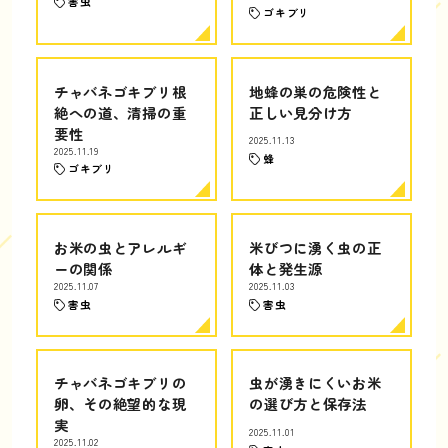
害虫
ゴキブリ
チャバネゴキブリ根
地蜂の巣の危険性と
絶への道、清掃の重
正しい見分け方
要性
2025.11.13
2025.11.19
蜂
ゴキブリ
お米の虫とアレルギ
米びつに湧く虫の正
ーの関係
体と発生源
2025.11.07
2025.11.03
害虫
害虫
チャバネゴキブリの
虫が湧きにくいお米
卵、その絶望的な現
の選び方と保存法
実
2025.11.01
2025.11.02