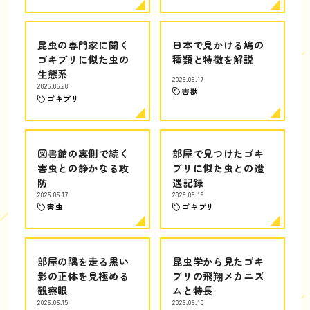
昆虫の専門家に聞く
日本で見かける鳩の
ゴキブリに似た虫の
種類と特徴を解説
生態系
2026.06.17
2026.06.20
害獣
ゴキブリ
図書館の裏側で続く
部屋で見つけたゴキ
害虫との静かなる攻
ブリに似た虫との遭
防
遇記録
2026.06.17
2026.06.16
害虫
ゴキブリ
部屋の隅を走る黒い
昆虫学から見たゴキ
影の正体を見極める
ブリの飛翔メカニズ
観察眼
ムと特長
2026.06.15
2026.06.15