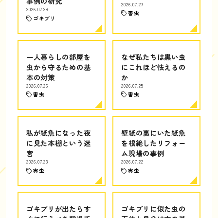
事例の研究
2026.07.27
2026.07.29
害虫
ゴキブリ
一人暮らしの部屋を
なぜ私たちは黒い虫
虫から守るための基
にこれほど怯えるの
本の対策
か
2026.07.26
2026.07.25
害虫
害虫
私が紙魚になった夜
壁紙の裏にいた紙魚
に見た本棚という迷
を根絶したリフォー
宮
ム現場の事例
2026.07.23
2026.07.22
害虫
害虫
ゴキブリが出たらす
ゴキブリに似た虫の