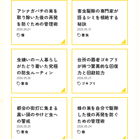
アシナガバチの巣を
害虫駆除の専門家が
取り除いた後の再発
語るシミを根絶する
を防ぐための管理術
秘訣
2026.06.01
2026.05.31
蜂
害虫
虫嫌いの一人暮らし
台所の覇者ゴキブリ
がたどり着いた究極
が持つ驚異的な回復
の防虫ルーティン
力と回避能力
2026.05.30
2026.05.27
害虫
ゴキブリ
都会の街灯に集まる
蜂の巣を自分で駆除
黒い頭のやけど虫へ
した後の再発を防ぐ
の警戒
ための管理術
2026.05.25
2026.05.24
害虫
蜂