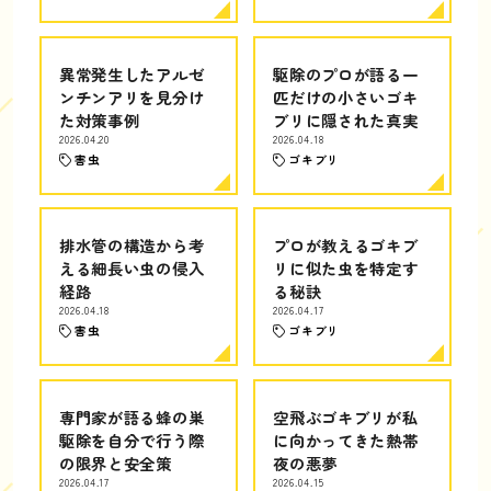
異常発生したアルゼ
駆除のプロが語る一
ンチンアリを見分け
匹だけの小さいゴキ
た対策事例
ブリに隠された真実
2026.04.20
2026.04.18
害虫
ゴキブリ
排水管の構造から考
プロが教えるゴキブ
える細長い虫の侵入
リに似た虫を特定す
経路
る秘訣
2026.04.18
2026.04.17
害虫
ゴキブリ
専門家が語る蜂の巣
空飛ぶゴキブリが私
駆除を自分で行う際
に向かってきた熱帯
の限界と安全策
夜の悪夢
2026.04.17
2026.04.15