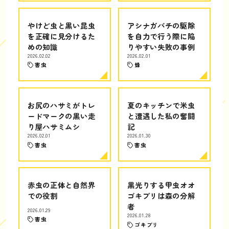
やけど虫と黒い昆虫
アシナガバチの駆除
を正確に見分けるた
を自力で行う際に陥
めの知識
りやすい失敗の事例
2026.02.02
2026.02.01
害虫
蜂
お尻のハサミがトレ
夏のキッチンで米虫
ードマークの黒い走
と遭遇した私の奮闘
り屋ハサミムシ
記
2026.02.01
2026.01.30
害虫
害虫
赤虫の正体と自然界
黒光りする甲虫オオ
での役割
ゴキブリは森の分解
者
2026.01.29
2026.01.28
害虫
ゴキブリ