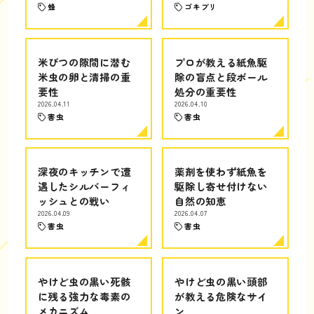
蜂
ゴキブリ
米びつの隙間に潜む
プロが教える紙魚駆
米虫の卵と清掃の重
除の盲点と段ボール
要性
処分の重要性
2026.04.11
2026.04.10
害虫
害虫
深夜のキッチンで遭
薬剤を使わず紙魚を
遇したシルバーフィ
駆除し寄せ付けない
ッシュとの戦い
自然の知恵
2026.04.09
2026.04.07
害虫
害虫
やけど虫の黒い死骸
やけど虫の黒い頭部
に残る強力な毒素の
が教える危険なサイ
メカニズム
ン