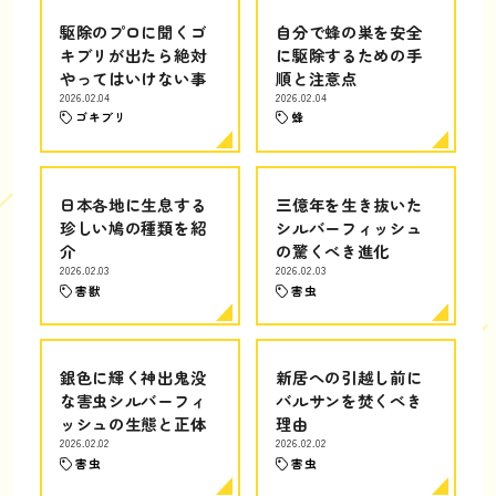
駆除のプロに聞くゴ
自分で蜂の巣を安全
キブリが出たら絶対
に駆除するための手
やってはいけない事
順と注意点
2026.02.04
2026.02.04
ゴキブリ
蜂
日本各地に生息する
三億年を生き抜いた
珍しい鳩の種類を紹
シルバーフィッシュ
介
の驚くべき進化
2026.02.03
2026.02.03
害獣
害虫
銀色に輝く神出鬼没
新居への引越し前に
な害虫シルバーフィ
バルサンを焚くべき
ッシュの生態と正体
理由
2026.02.02
2026.02.02
害虫
害虫