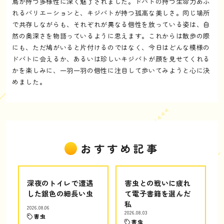
鳥が持つ多様性に深く魅了されました。ドバトの持つ生命力あふ
れるバリエーションと、キジバトが持つ孤高な美しさ。同じ場所
で共存しながらも、それぞれが異なる個性を放っている姿は、自
然の奥深さを物語っているように思えます。これからは散歩の際
にも、ただ鳩がいると片付けるのではなく、今日はどんな模様の
ドバトに会えるか、あるいは珍しいキジバトが顔を見せてくれる
かを楽しみに、一羽一羽の個性に注目して歩いてみようと心に決
めました。
おすすめ記事
深夜のトイレで遭遇
害虫との戦いに疲れ
した銀色の細長い虫
て電子書籍を選んだ
私
2026.08.06
2026.08.03
害虫
害虫