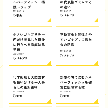
ルバーフィッシュ捕
の代表格ゴミムシと
獲トラップ
の違い
2026.02.10
2026.02.10
害虫
ゴキブリ
小さいゴキブリを一
不快害虫と間違えや
匹だけ発見した直後
すいゴキブリに似た
に行うべき徹底防除
虫の防除
手順
2026.02.07
2026.02.07
ゴキブリ
ゴキブリ
化学薬剤と天然素材
部屋の隅に潜むシル
を使い分ける一人暮
バーフィッシュを確
らしの虫対策術
実に駆除する技
2026.02.05
2026.02.04
害虫
害虫