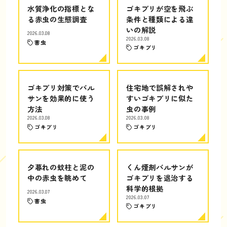
水質浄化の指標とな
ゴキブリが空を飛ぶ
る赤虫の生態調査
条件と種類による違
いの解説
2026.03.08
2026.03.08
害虫
ゴキブリ
ゴキブリ対策でバル
住宅地で誤解されや
サンを効果的に使う
すいゴキブリに似た
方法
虫の事例
2026.03.08
2026.03.08
ゴキブリ
ゴキブリ
夕暮れの蚊柱と泥の
くん煙剤バルサンが
中の赤虫を眺めて
ゴキブリを退治する
科学的根拠
2026.03.07
2026.03.07
害虫
ゴキブリ