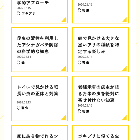
学的アプローチ
2026.02.15
2026.02.15
害虫
ゴキブリ
昆虫の習性を利用し
庭で見かける大きな
たアシナガバチ防除
黒いアリの種類を特
の科学的な知恵
定する楽しみ
2026.02.14
2026.02.14
蜂
害虫
トイレで見かける細
老舗米店の店主が語
長い虫の正体と対策
るお米の虫を絶対に
寄せ付けない知恵
2026.02.13
2026.02.10
害虫
害虫
家にある物で作るシ
ゴキブリに似てる虫