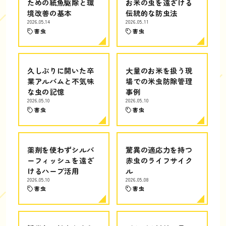
ための紙魚駆除と環
お米の虫を遠ざける
境改善の基本
伝統的な防虫法
2026.05.14
2026.05.11
害虫
害虫
久しぶりに開いた卒
大量のお米を扱う現
業アルバムと不気味
場での米虫防除管理
な虫の記憶
事例
2026.05.10
2026.05.10
害虫
害虫
薬剤を使わずシルバ
驚異の適応力を持つ
ーフィッシュを遠ざ
赤虫のライフサイク
けるハーブ活用
ル
2026.05.10
2026.05.08
害虫
害虫