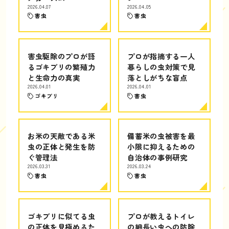
2026.04.07
2026.04.05
害虫
害虫
害虫駆除のプロが語
プロが指摘する一人
るゴキブリの繁殖力
暮らしの虫対策で見
と生命力の真実
落としがちな盲点
2026.04.01
2026.04.01
ゴキブリ
害虫
お米の天敵である米
備蓄米の虫被害を最
虫の正体と発生を防
小限に抑えるための
ぐ管理法
自治体の事例研究
2026.03.31
2026.03.24
害虫
害虫
ゴキブリに似てる虫
プロが教えるトイレ
の正体を見極めるた
の細長い虫への防除