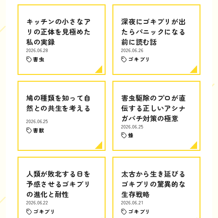
キッチンの小さなア
深夜にゴキブリが出
リの正体を見極めた
たらパニックになる
私の実録
前に読む話
2026.06.28
2026.06.26
害虫
ゴキブリ
鳩の種類を知って自
害虫駆除のプロが直
然との共生を考える
伝する正しいアシナ
ガバチ対策の極意
2026.06.25
2026.06.25
害獣
蜂
人類が敗北する日を
太古から生き延びる
予感させるゴキブリ
ゴキブリの驚異的な
の進化と耐性
生存戦略
2026.06.22
2026.06.21
ゴキブリ
ゴキブリ