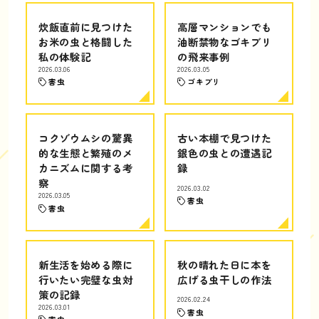
炊飯直前に見つけた
高層マンションでも
お米の虫と格闘した
油断禁物なゴキブリ
私の体験記
の飛来事例
2026.03.06
2026.03.05
害虫
ゴキブリ
コクゾウムシの驚異
古い本棚で見つけた
的な生態と繁殖のメ
銀色の虫との遭遇記
カニズムに関する考
録
察
2026.03.02
2026.03.05
害虫
害虫
新生活を始める際に
秋の晴れた日に本を
行いたい完璧な虫対
広げる虫干しの作法
策の記録
2026.02.24
2026.03.01
害虫