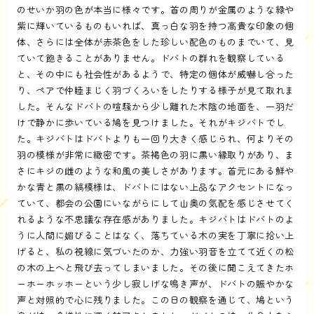
のせいか羽の色が本当に様々です。首の周りが金属のような緑や
紫に輝いているものもいれば、真っ白な羽を持つ高貴な印象の個
体、さらには全体が赤茶色をした珍しい配色のものまでいて、見
ていて飽きることがありません。ドバトの群れを観察している
と、その中にも社会性があるようで、特定の個体が威嚇し合った
り、ペアで仲睦まじく羽づくろいをしたりする様子が見て取れま
した。そんなドバトの喧騒から少し離れた木陰の地面を、一羽だ
けで静かに歩いている鳩を見つけました。それがキジバトでし
た。キジバトはドバトよりも一回り大きく感じられ、何よりその
羽の模様が非常に緻密です。茶褐色の羽に黒い縁取りがあり、ま
さにキジの雌のような和風の美しさがあります。首元にある鮮や
かな青と黒の縞模様は、ドバトにはない上品なアクセントになっ
ていて、都会の公園にいながらにして山奥の気配を感じさせてく
れるような不思議な存在感がありました。キジバトはドバトのよ
うに人間に媚びることはなく、落ちている木の実を丁寧に拾い上
げると、私の視線に気づいたのか、力強い羽音を立てて近くの松
の木の上へと飛び去ってしまいました。その後に聞こえてきたホ
ーホーホッホーという少し寂しげな鳴き声が、ドバトの賑やかな
声と対照的で心に残りました。この日の観察を通じて、鳩という