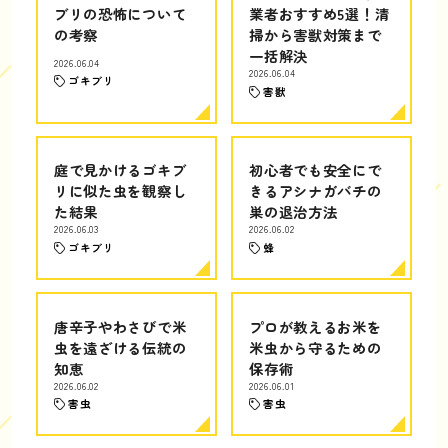
ブリの恐怖について
業者おすすめ5選！清
の考察
掃から害獣対策まで
一括解決
2026.06.04
2026.06.04
ゴキブリ
害獣
庭で見かけるゴキブ
初心者でも安全にで
リに似た虫を観察し
きるアシナガバチの
た結果
巣の退治方法
2026.06.03
2026.06.02
ゴキブリ
蜂
唐辛子やわさびで米
プロが教えるお米を
虫を遠ざける伝統の
米虫から守るための
知恵
保存術
2026.06.02
2026.06.01
害虫
害虫