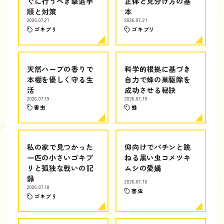
ぐに行うべき撃退手
正体と見分け方の基
順と対策
本
2026.07.21
2026.07.21
ゴキブリ
ゴキブリ
天然ハーブの香りで
科学的根拠に基づき
本棚を優しく守る生
自力で蜂の巣駆除を
活
成功させる秘訣
2026.07.19
2026.07.19
害虫
蜂
私の家で見つかった
仰向けでパチンと跳
一匹の小さいゴキブ
ねる黒い虫コメツキ
リと孤独な戦いの記
ムシの愛嬌
録
2026.07.16
2026.07.18
害虫
ゴキブリ