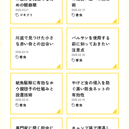
めの観察眼
術
2026.03.21
2026.03.19
ゴキブリ
害虫
川底で見つけた小さ
バルサンを使用する
な赤い命との出会い
前に知っておきたい
注意点
2026.03.19
2026.03.18
害虫
害虫
紙魚駆除に有効なホ
やけど虫の侵入を防
ウ酸団子の仕組みと
ぐ黒い防虫ネットの
設置技術
有効性
2026.03.16
2026.03.15
害虫
害虫
専門家に聞く街中に
キャンプ場で遭遇し