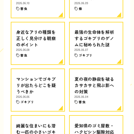
2026.06.10
2026.06.09
害虫
蜂
身近なアリの種類を
最強の生命体を解析
正しく見分ける観察
するゴキブリのゲノ
のポイント
ムに秘められた謎
2026.06.08
2026.06.07
害虫
ゴキブリ
マンションでゴキブ
夏の夜の静寂を破る
リが出たらどこを疑
カサカサと飛ぶ影へ
うべきか
の対策
2026.06.06
2026.06.04
ゴキブリ
害虫
綺麗な住まいにも潜
愛知県のゴミ屋敷・
む一匹の小さいゴキ
ハクビシン駆除対応