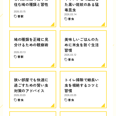
住む鳩の種類と習性
た黒い斑紋のある猛
毒昆虫
2026.03.15
2026.03.14
害獣
害虫
鳩の種類を正確に見
美味しいごはんのた
分けるための観察術
めに米虫を防ぐ生活
習慣
2026.03.13
2026.03.12
害獣
害虫
狭い部屋でも快適に
トイレ掃除で細長い
過ごすための賢い虫
虫を根絶するコツと
対策のアドバイス
習慣
2026.03.09
2026.03.09
害虫
害虫