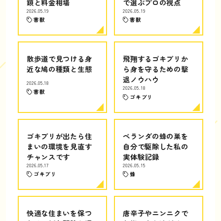
鎖と料金相場
で選ぶプロの視点
2026.05.19
2026.05.19
害獣
害獣
散歩道で見つける身
飛翔するゴキブリか
近な鳩の種類と生態
ら身を守るための撃
退ノウハウ
2026.05.18
2026.05.18
害獣
ゴキブリ
ゴキブリが出たら住
ベランダの蜂の巣を
まいの環境を見直す
自分で駆除した私の
チャンスです
実体験記録
2026.05.17
2026.05.15
ゴキブリ
蜂
快適な住まいを保つ
唐辛子やニンニクで