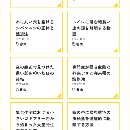
本に丸い穴を空ける
トイレに潜む細長い
シバンムシの正体と
虫の謎を解明する物
撃退法
語
2026.08.03
2026.08.02
害虫
害虫
夜の窓辺で見つけた
専門家が語る危険な
黒い影を叩いた日の
外来アリと在来種の
後悔
識別法
2026.07.30
2026.07.30
害虫
害虫
集合住宅における小
家の中に潜む銀色の
さいゴキブリ一匹か
虫紙魚を徹底的に駆
ら始まった大量発生
除する方法