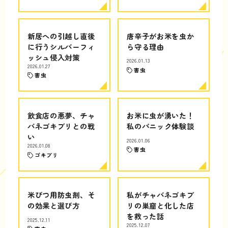
新居への引越し直後
唐辛子がお米を虫か
に行うシルバーフィ
ら守る理由
ッシュ侵入対策
2026.01.13
2026.01.27
害虫
害虫
飲食店の悪夢、チャ
お米に虫が湧いた！
バネゴキブリとの戦
私のパニック体験談
い
2026.01.06
2026.01.08
害虫
ゴキブリ
米びつ用防虫剤、そ
私がチャバネゴキブ
の効果と選び方
リの巣窟と化した店
を救った話
2025.12.11
2025.12.07