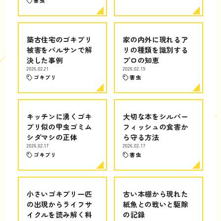
害虫
築古住宅のゴキブリ
家の内外に現れるア
被害をバルサンで解
リの種類を識別する
決した事例
プロの知恵
2026.02.21
2026.02.19
ゴキブリ
害虫
キッチンに湧くゴキ
大切な本をシルバー
ブリ似の甲虫ゴミム
フィッシュの食害か
シダマシの正体
ら守る方法
2026.02.17
2026.02.17
ゴキブリ
害虫
小さいゴキブリ一匹
古い本棚から現れた
の出現からライフサ
紙魚との戦いと駆除
イクルを読み解く科
の記録