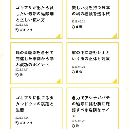
ゴキブリが出たら試
美しい羽を持つ日本
したい最新の駆除剤
の鳩の種類を巡る旅
と正しい使い方
2026.05.03
2026.05.03
害獣
ゴキブリ
蜂の巣駆除を自分で
家の中に潜むシミと
完遂した事例から学
いう虫の正体と対策
ぶ成功のポイント
2026.04.28
2026.05.01
害虫
蜂
ゴキブリに似てる虫
自力でアシナガバチ
カマドウマの跳躍と
の駆除に挑む前に確
生態
認すべき危険なサイ
ン
2026.04.26
2026.04.24
ゴキブリ
蜂