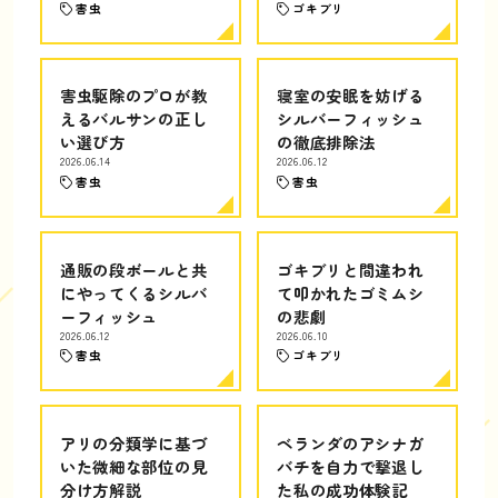
害虫
ゴキブリ
害虫駆除のプロが教
寝室の安眠を妨げる
えるバルサンの正し
シルバーフィッシュ
い選び方
の徹底排除法
2026.06.14
2026.06.12
害虫
害虫
通販の段ボールと共
ゴキブリと間違われ
にやってくるシルバ
て叩かれたゴミムシ
ーフィッシュ
の悲劇
2026.06.12
2026.06.10
害虫
ゴキブリ
アリの分類学に基づ
ベランダのアシナガ
いた微細な部位の見
バチを自力で撃退し
分け方解説
た私の成功体験記