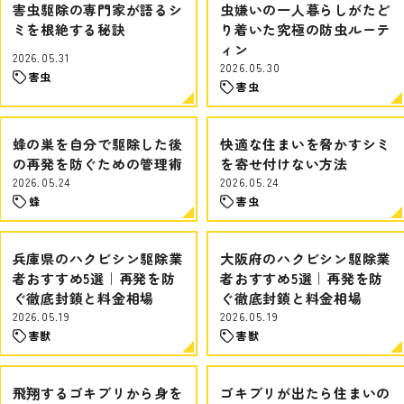
害虫駆除の専門家が語るシ
虫嫌いの一人暮らしがたど
ミを根絶する秘訣
り着いた究極の防虫ルーテ
ィン
2026.05.31
2026.05.30
害虫
害虫
蜂の巣を自分で駆除した後
快適な住まいを脅かすシミ
の再発を防ぐための管理術
を寄せ付けない方法
2026.05.24
2026.05.24
蜂
害虫
兵庫県のハクビシン駆除業
大阪府のハクビシン駆除業
者おすすめ5選｜再発を防
者おすすめ5選｜再発を防
ぐ徹底封鎖と料金相場
ぐ徹底封鎖と料金相場
2026.05.19
2026.05.19
害獣
害獣
飛翔するゴキブリから身を
ゴキブリが出たら住まいの