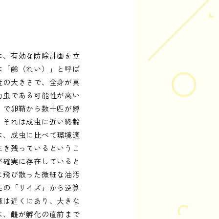
は、有効な防除計画を立
は「齢（れい）」と呼ば
度の大きさで、全身が真
幼虫である可能性が高い
くで卵鞘から数十匹が孵
、それは成虫に近い終齢
は、成虫に比べて環境適
生き残っているというこ
が確実に存在していると
に飛び散った微細な油汚
匹の「サイズ」から逆算
源は近くにあり、大きな
は、雌が孵化の直前まで