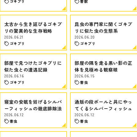
ゴキブリ
害獣
太古から生き延びるゴキブ
昆虫の専門家に聞くゴキブ
リの驚異的な生存戦略
リに似た虫の生態系
2026.06.21
2026.06.20
ゴキブリ
ゴキブリ
部屋で見つけたゴキブリに
部屋の隅を走る黒い影の正
似た虫との遭遇記録
体を見極める観察眼
2026.06.16
2026.06.15
ゴキブリ
害虫
寝室の安眠を妨げるシルバ
通販の段ボールと共にやっ
ーフィッシュの徹底排除法
てくるシルバーフィッシュ
2026.06.12
2026.06.12
害虫
害虫