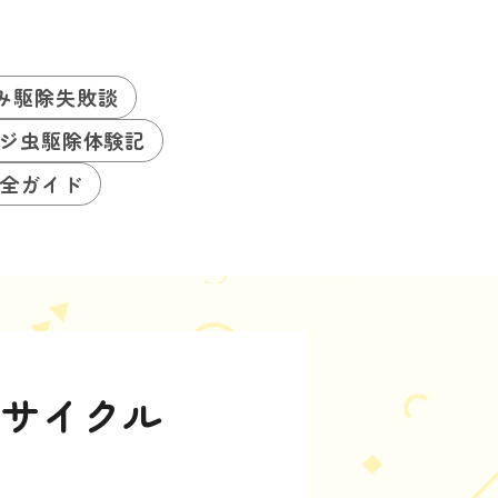
み駆除失敗談
ジ虫駆除体験記
全ガイド
フサイクル