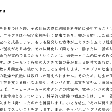
ブリ
匹を見つけた際、その個体の成長段階を科学的に分析すること
。ゴキブリは不完全変態を行う昆虫であり、卵から孵化した後
虫へと成長します。もしも発見した個体が三ミリから五ミリ程
い斑紋がある場合、それは孵化して間もない一齢または二齢の
幼虫が室内で見つかるということは、過去一ヶ月以内にその近
す。逆に一センチ程度の大きさで翅の芽が見える個体であれば
数ヶ月間生存し続けてきたことを意味します。ゴキブリの幼虫
の乾燥や飢餓には数日しか耐えられません。そのため、幼虫が
生存を支える微小な水場や、タンパク質、脂質を含むエサ資源
えば、コーヒーメーカーの水タンクの結露や、電子レンジの裏
は生命線となっています。科学的な防除の観点からは、この一
入または発生したのかを推論します。小さな幼虫であれば発生
着して久しいことを示します。また、チャバネゴキブリの場合