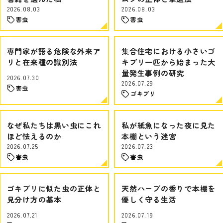
2026.08.03
2026.08.03
害虫
害虫
専門家が語る危険な外来ア
集合住宅における小さいゴ
リと在来種の識別法
キブリ一匹から始まった大
量発生事例の研究
2026.07.30
2026.07.29
害虫
ゴキブリ
なぜ私たちは黒い虫にこれ
私が紙魚になった夜に見た
ほど怯えるのか
本棚という迷宮
2026.07.25
2026.07.23
害虫
害虫
ゴキブリに似た虫の正体と
天然ハーブの香りで本棚を
見分け方の基本
優しく守る生活
2026.07.21
2026.07.19