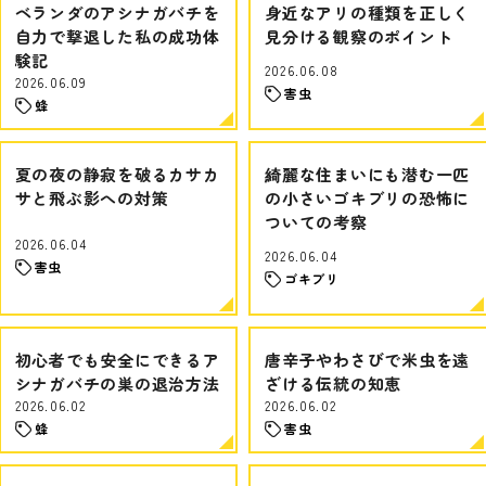
ベランダのアシナガバチを
身近なアリの種類を正しく
自力で撃退した私の成功体
見分ける観察のポイント
験記
2026.06.08
2026.06.09
害虫
蜂
夏の夜の静寂を破るカサカ
綺麗な住まいにも潜む一匹
サと飛ぶ影への対策
の小さいゴキブリの恐怖に
ついての考察
2026.06.04
2026.06.04
害虫
ゴキブリ
初心者でも安全にできるア
唐辛子やわさびで米虫を遠
シナガバチの巣の退治方法
ざける伝統の知恵
2026.06.02
2026.06.02
蜂
害虫