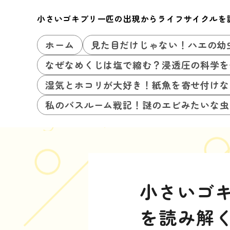
小さいゴキブリ一匹の出現からライフサイクルを
ホーム
見た目だけじゃない！ハエの幼
なぜなめくじは塩で縮む？浸透圧の科学を
湿気とホコリが大好き！紙魚を寄せ付けな
私のバスルーム戦記！謎のエビみたいな虫
小さいゴ
を読み解