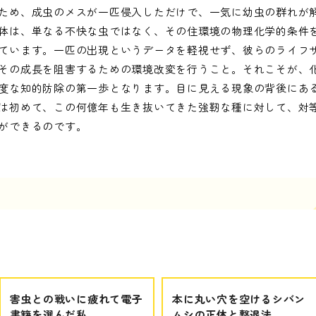
ため、成虫のメスが一匹侵入しただけで、一気に幼虫の群れが
体は、単なる不快な虫ではなく、その住環境の物理化学的条件
ています。一匹の出現というデータを軽視せず、彼らのライフ
その成長を阻害するための環境改変を行うこと。それこそが、
度な知的防除の第一歩となります。目に見える現象の背後にあ
は初めて、この何億年も生き抜いてきた強靭な種に対して、対
ができるのです。
害虫との戦いに疲れて電子
本に丸い穴を空けるシバン
書籍を選んだ私
ムシの正体と撃退法