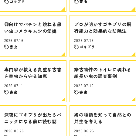
ゴキブリ
害虫
仰向けでパチンと跳ねる黒
プロが明かすゴキブリの飛
い虫コメツキムシの愛嬌
行能力と効果的な防除法
2026.07.16
2026.07.15
害虫
ゴキブリ
専門家が教える貴重な古書
築古物件のトイレに現れる
を害虫から守る知恵
細長い虫の調査事例
2026.07.11
2026.07.10
害虫
害虫
深夜にゴキブリが出たらパ
鳩の種類を知って自然との
ニックになる前に読む話
共生を考える
2026.06.26
2026.06.25