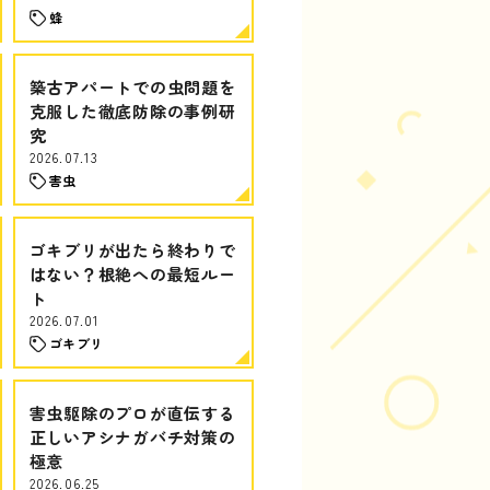
蜂
築古アパートでの虫問題を
克服した徹底防除の事例研
究
2026.07.13
害虫
ゴキブリが出たら終わりで
はない？根絶への最短ルー
ト
2026.07.01
ゴキブリ
害虫駆除のプロが直伝する
正しいアシナガバチ対策の
極意
2026.06.25