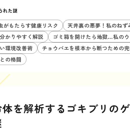
られた謎
虫がもたらす健康リスク
天井裏の悪夢！私のねず
分かりやすく解説
ゴミ箱を開けたら地獄…私のウ
い環境改善術
チョウバエを根本から断つための完
との格闘
命体を解析するゴキブリの
謎