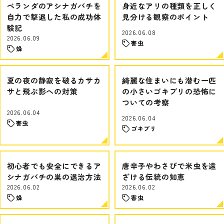
ベランダのアシナガバチを
身近なアリの種類を正しく
自力で撃退した私の成功体
見分ける観察のポイント
験記
2026.06.08
2026.06.09
害虫
蜂
夏の夜の静寂を破るカサカ
綺麗な住まいにも潜む一匹
サと飛ぶ影への対策
の小さいゴキブリの恐怖に
ついての考察
2026.06.04
2026.06.04
害虫
ゴキブリ
初心者でも安全にできるア
唐辛子やわさびで米虫を遠
シナガバチの巣の退治方法
ざける伝統の知恵
2026.06.02
2026.06.02
蜂
害虫