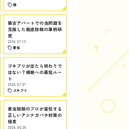
蜂
築古アパートでの虫問題を
克服した徹底防除の事例研
究
2026.07.13
害虫
ゴキブリが出たら終わりで
はない？根絶への最短ルー
ト
2026.07.01
ゴキブリ
害虫駆除のプロが直伝する
正しいアシナガバチ対策の
極意
2026.06.25