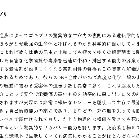
ブリ
進歩によってゴキブリの驚異的な生命力の裏側にある遺伝学的
彼らがなぜ最強の生命体と呼ばれるのかを科学的に証明してい
によれば彼らは他の昆虫と比較しても極めて多くの解毒酵素に
した有害な化学物質や毒素を迅速に中和・排出する能力の源泉
する殺虫剤が効きにくくなる薬剤耐性の獲得もこの豊富な解毒
されるためであり、彼らのDNA自体がいわば高度な化学工場の
や嗅覚に関わる受容体の遺伝子数も異常に多く、これは腐敗し
分にとって安全で栄養価の高いものを効率的に探し出すための
されますが実際には非常に繊細なセンサーを駆使して生存に最
きは自己治癒能力の高さであり、脚などの一部の肢を失っても
レベルで裏付けられており、たとえ物理的な損傷を受けても死
するという驚異的なリカバリー能力を誇ります。免疫系も極め
生な環境下で生活していても病気にかかることがほとんどない