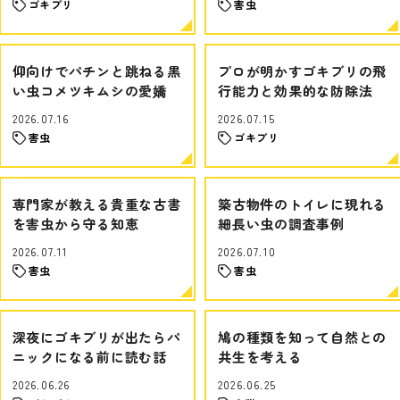
ゴキブリ
害虫
仰向けでパチンと跳ねる黒
プロが明かすゴキブリの飛
い虫コメツキムシの愛嬌
行能力と効果的な防除法
2026.07.16
2026.07.15
害虫
ゴキブリ
専門家が教える貴重な古書
築古物件のトイレに現れる
を害虫から守る知恵
細長い虫の調査事例
2026.07.11
2026.07.10
害虫
害虫
深夜にゴキブリが出たらパ
鳩の種類を知って自然との
ニックになる前に読む話
共生を考える
2026.06.26
2026.06.25