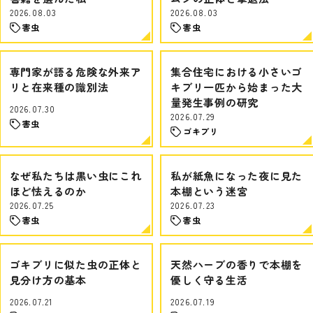
2026.08.03
2026.08.03
害虫
害虫
専門家が語る危険な外来ア
集合住宅における小さいゴ
リと在来種の識別法
キブリ一匹から始まった大
量発生事例の研究
2026.07.30
2026.07.29
害虫
ゴキブリ
なぜ私たちは黒い虫にこれ
私が紙魚になった夜に見た
ほど怯えるのか
本棚という迷宮
2026.07.25
2026.07.23
害虫
害虫
ゴキブリに似た虫の正体と
天然ハーブの香りで本棚を
見分け方の基本
優しく守る生活
2026.07.21
2026.07.19