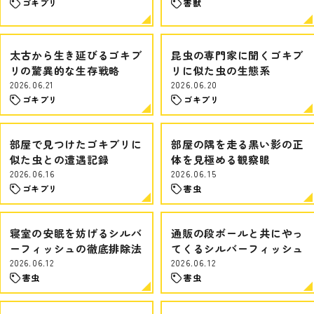
ゴキブリ
害獣
太古から生き延びるゴキブ
昆虫の専門家に聞くゴキブ
リの驚異的な生存戦略
リに似た虫の生態系
2026.06.21
2026.06.20
ゴキブリ
ゴキブリ
部屋で見つけたゴキブリに
部屋の隅を走る黒い影の正
似た虫との遭遇記録
体を見極める観察眼
2026.06.16
2026.06.15
ゴキブリ
害虫
寝室の安眠を妨げるシルバ
通販の段ボールと共にやっ
ーフィッシュの徹底排除法
てくるシルバーフィッシュ
2026.06.12
2026.06.12
害虫
害虫