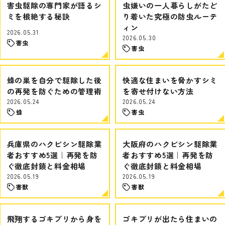
害虫駆除の専門家が語るシ
虫嫌いの一人暮らしがたど
ミを根絶する秘訣
り着いた究極の防虫ルーテ
ィン
2026.05.31
2026.05.30
害虫
害虫
蜂の巣を自分で駆除した後
快適な住まいを脅かすシミ
の再発を防ぐための管理術
を寄せ付けない方法
2026.05.24
2026.05.24
蜂
害虫
兵庫県のハクビシン駆除業
大阪府のハクビシン駆除業
者おすすめ5選｜再発を防
者おすすめ5選｜再発を防
ぐ徹底封鎖と料金相場
ぐ徹底封鎖と料金相場
2026.05.19
2026.05.19
害獣
害獣
飛翔するゴキブリから身を
ゴキブリが出たら住まいの