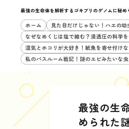
最強の生命体を解析するゴキブリのゲノムに秘め
ホーム
見た目だけじゃない！ハエの幼
なぜなめくじは塩で縮む？浸透圧の科学を
湿気とホコリが大好き！紙魚を寄せ付けな
私のバスルーム戦記！謎のエビみたいな虫
最強の生
められた