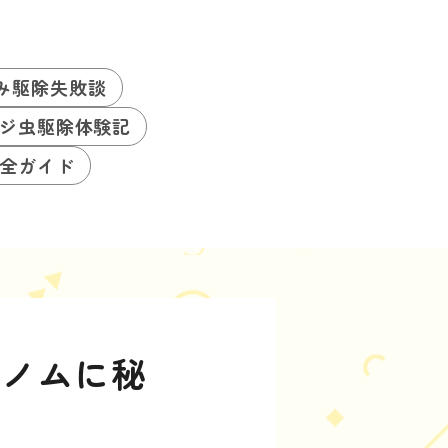
み駆除失敗談
ジ虫駆除体験記
全ガイド
ゲノムに秘