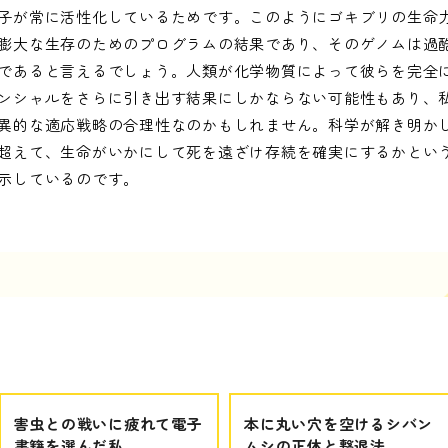
子が常に活性化しているためです。このようにゴキブリの生命
膨大な生存のためのプログラムの結果であり、そのゲノムは過
であると言えるでしょう。人類が化学物質によって彼らを完全
ンシャルをさらに引き出す結果にしかならない可能性もあり、
異的な適応戦略の合理性なのかもしれません。科学が解き明か
超えて、生命がいかにして死を遠ざけ存続を確実にするかとい
示しているのです。
害虫との戦いに疲れて電子
本に丸い穴を空けるシバン
書籍を選んだ私
ムシの正体と撃退法