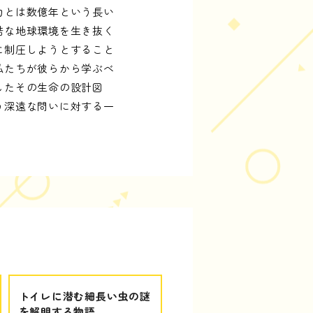
力とは数億年という長い
酷な地球環境を生き抜く
に制圧しようとすること
私たちが彼らから学ぶべ
したその生命の設計図
う深遠な問いに対する一
トイレに潜む細長い虫の謎
を解明する物語