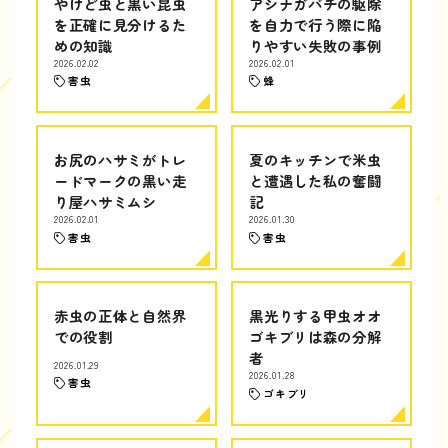
やけど虫と黒い昆虫
アシナガバチの駆除
を正確に見分けるた
を自力で行う際に陥
めの知識
りやすい失敗の事例
2026.02.02
2026.02.01
害虫
蜂
お尻のハサミがトレ
夏のキッチンで米虫
ードマークの黒い走
と遭遇した私の奮闘
り屋ハサミムシ
記
2026.02.01
2026.01.30
害虫
害虫
赤虫の正体と自然界
黒光りする甲虫オオ
での役割
ゴキブリは森の分解
者
2026.01.29
2026.01.28
害虫
ゴキブリ