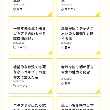
意点
策
2026.05.06
2026.05.05
害虫
ゴキブリ
一億年先も生き残る
湿気が招くチャタテ
ゴキブリの恐るべき
ムシの大量発生と防
環境適応能力
ぐ方法
2026.05.05
2026.05.04
ゴキブリ
害虫
絶望的な状況でも死
老練な釣り師が語る
なないゴキブリの生
赤虫の魅力と秘密
命力に震えた夜
2026.05.04
2026.05.04
害虫
ゴキブリ
ゴキブリが出たら試
美しい羽を持つ日本