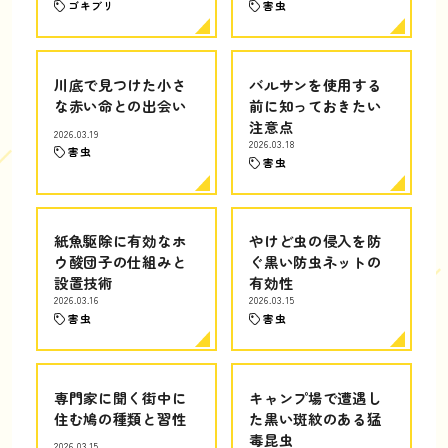
ゴキブリ
害虫
川底で見つけた小さ
バルサンを使用する
な赤い命との出会い
前に知っておきたい
注意点
2026.03.19
2026.03.18
害虫
害虫
紙魚駆除に有効なホ
やけど虫の侵入を防
ウ酸団子の仕組みと
ぐ黒い防虫ネットの
設置技術
有効性
2026.03.16
2026.03.15
害虫
害虫
専門家に聞く街中に
キャンプ場で遭遇し
住む鳩の種類と習性
た黒い斑紋のある猛
毒昆虫
2026.03.15