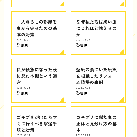
一人暮らしの部屋を
なぜ私たちは黒い虫
虫から守るための基
にこれほど怯えるの
本の対策
か
2026.07.26
2026.07.25
害虫
害虫
私が紙魚になった夜
壁紙の裏にいた紙魚
に見た本棚という迷
を根絶したリフォー
宮
ム現場の事例
2026.07.23
2026.07.22
害虫
害虫
ゴキブリが出たらす
ゴキブリに似た虫の
ぐに行うべき撃退手
正体と見分け方の基
順と対策
本
2026.07.21
2026.07.21