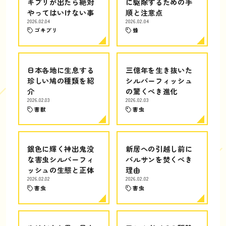
キブリが出たら絶対
に駆除するための手
やってはいけない事
順と注意点
2026.02.04
2026.02.04
ゴキブリ
蜂
日本各地に生息する
三億年を生き抜いた
珍しい鳩の種類を紹
シルバーフィッシュ
介
の驚くべき進化
2026.02.03
2026.02.03
害獣
害虫
銀色に輝く神出鬼没
新居への引越し前に
な害虫シルバーフィ
バルサンを焚くべき
ッシュの生態と正体
理由
2026.02.02
2026.02.02
害虫
害虫