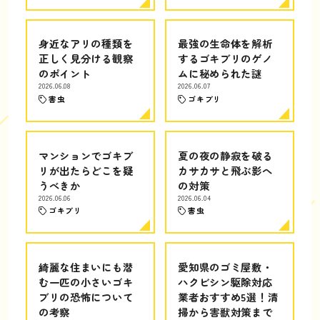
身近なアリの種類を
最強の生命体を解析
正しく見分ける観察
するゴキブリのゲノ
のポイント
ムに秘められた謎
2026.06.08
2026.06.07
害虫
ゴキブリ
マンションでゴキブ
夏の夜の静寂を破る
リが出たらどこを疑
カサカサと飛ぶ影へ
うべきか
の対策
2026.06.06
2026.06.04
ゴキブリ
害虫
綺麗な住まいにも潜
愛知県のゴミ屋敷・
む一匹の小さいゴキ
ハクビシン駆除対応
ブリの恐怖について
業者おすすめ5選！清
の考察
掃から害獣対策まで