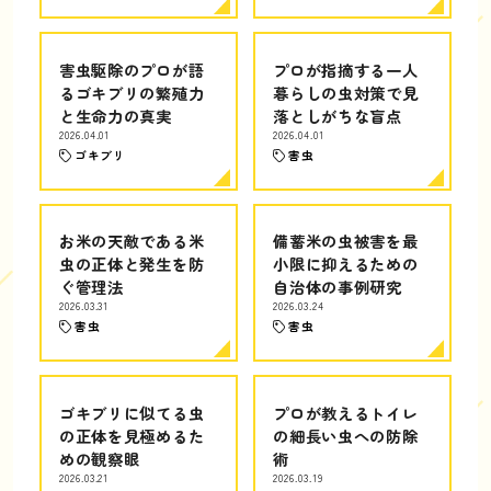
害虫駆除のプロが語
プロが指摘する一人
るゴキブリの繁殖力
暮らしの虫対策で見
と生命力の真実
落としがちな盲点
2026.04.01
2026.04.01
ゴキブリ
害虫
お米の天敵である米
備蓄米の虫被害を最
虫の正体と発生を防
小限に抑えるための
ぐ管理法
自治体の事例研究
2026.03.31
2026.03.24
害虫
害虫
ゴキブリに似てる虫
プロが教えるトイレ
の正体を見極めるた
の細長い虫への防除
めの観察眼
術
2026.03.21
2026.03.19