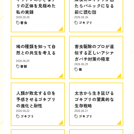
リの正体を見極めた
たらパニックになる
私の実録
前に読む話
2026.06.28
2026.06.26
害虫
ゴキブリ
鳩の種類を知って自
害虫駆除のプロが直
然との共生を考える
伝する正しいアシナ
ガバチ対策の極意
2026.06.25
2026.06.25
害獣
蜂
人類が敗北する日を
太古から生き延びる
予感させるゴキブリ
ゴキブリの驚異的な
の進化と耐性
生存戦略
2026.06.22
2026.06.21
ゴキブリ
ゴキブリ