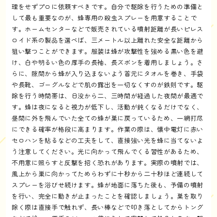
理をせずプロに依頼すべきです。自分で駆除を行うための準備と
して最も重要なのが、蜂専用の殺虫スプレーを用意することで
す。ホームセンターなどで販売されている噴射距離が長いピレス
ロイド系の製品を選べば、三メートル以上離れた安全な距離から
狙い撃つことができます。服装は蜂が攻撃性を強める黒い色を避
け、白や明るい色の厚手の長袖、長ズボンを着用しましょう。さ
らに、隙間から蜂が入り込まないよう首元にタオルを巻き、手袋
や長靴、ゴーグルなどで肌の露出を一切なくすのが鉄則です。駆
除を行う時間帯は、日没から二、三時間が経過した夜間が最適で
す。蜂は夜になると視力が低下し、活動が鈍くなるだけでなく、
昼間に外を飛んでいた全ての蜂が巣に戻っているため、一網打尽
にできる確率が格段に高まります。作業の際は、懐中電灯に赤い
セロハンを貼るなどの工夫をして、直接強い光を蜂に当てないよ
う注意してください。光に向かって飛んでくる習性があるため、
不用意に照らすと反撃を招く恐れがあります。実際の噴射では、
風上から巣に向かってためらわずに十秒から二十秒ほど連続して
スプレーを浴びせ続けます。蜂が地面に落ちた後も、予備の噴射
を行い、完全に動きが止まったことを確認しましょう。巣を取り
除く際は直接手で触れず、長い棒などで叩き落としてからトング