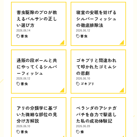
害虫駆除のプロが教
寝室の安眠を妨げる
えるバルサンの正し
シルバーフィッシュ
い選び方
の徹底排除法
2026.06.14
2026.06.12
害虫
害虫
通販の段ボールと共
ゴキブリと間違われ
にやってくるシルバ
て叩かれたゴミムシ
ーフィッシュ
の悲劇
2026.06.12
2026.06.10
害虫
ゴキブリ
アリの分類学に基づ
ベランダのアシナガ
いた微細な部位の見
バチを自力で撃退し
分け方解説
た私の成功体験記
2026.06.10
2026.06.09
害虫
蜂