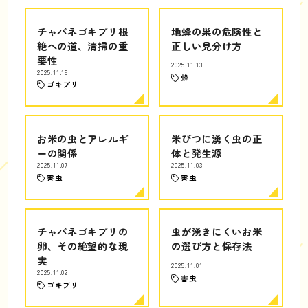
チャバネゴキブリ根
地蜂の巣の危険性と
絶への道、清掃の重
正しい見分け方
要性
2025.11.13
2025.11.19
蜂
ゴキブリ
お米の虫とアレルギ
米びつに湧く虫の正
ーの関係
体と発生源
2025.11.07
2025.11.03
害虫
害虫
チャバネゴキブリの
虫が湧きにくいお米
卵、その絶望的な現
の選び方と保存法
実
2025.11.01
2025.11.02
害虫
ゴキブリ