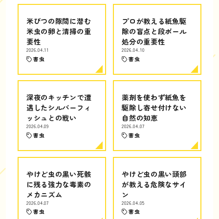
米びつの隙間に潜む
プロが教える紙魚駆
米虫の卵と清掃の重
除の盲点と段ボール
要性
処分の重要性
2026.04.11
2026.04.10
害虫
害虫
深夜のキッチンで遭
薬剤を使わず紙魚を
遇したシルバーフィ
駆除し寄せ付けない
ッシュとの戦い
自然の知恵
2026.04.09
2026.04.07
害虫
害虫
やけど虫の黒い死骸
やけど虫の黒い頭部
に残る強力な毒素の
が教える危険なサイ
メカニズム
ン
2026.04.07
2026.04.05
害虫
害虫