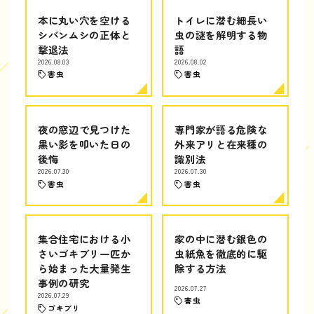
本に丸い穴を空ける
トイレに潜む細長い
シバンムシの正体と
虫の謎を解明する物
撃退法
語
2026.08.03
2026.08.02
害虫
害虫
夜の窓辺で見つけた
専門家が語る危険な
黒い影を叩いた日の
外来アリと在来種の
後悔
識別法
2026.07.30
2026.07.30
害虫
害虫
集合住宅における小
家の中に潜む銀色の
さいゴキブリ一匹か
虫紙魚を徹底的に駆
ら始まった大量発生
除する方法
事例の研究
2026.07.27
2026.07.29
害虫
ゴキブリ