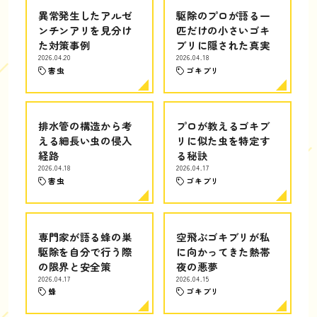
異常発生したアルゼ
駆除のプロが語る一
ンチンアリを見分け
匹だけの小さいゴキ
た対策事例
ブリに隠された真実
2026.04.20
2026.04.18
害虫
ゴキブリ
排水管の構造から考
プロが教えるゴキブ
える細長い虫の侵入
リに似た虫を特定す
経路
る秘訣
2026.04.18
2026.04.17
害虫
ゴキブリ
専門家が語る蜂の巣
空飛ぶゴキブリが私
駆除を自分で行う際
に向かってきた熱帯
の限界と安全策
夜の悪夢
2026.04.17
2026.04.15
蜂
ゴキブリ