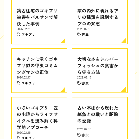
築古住宅のゴキブリ
家の内外に現れるア
被害をバルサンで解
リの種類を識別する
決した事例
プロの知恵
2026.02.21
2026.02.19
ゴキブリ
害虫
キッチンに湧くゴキ
大切な本をシルバー
ブリ似の甲虫ゴミム
フィッシュの食害か
シダマシの正体
ら守る方法
2026.02.17
2026.02.17
ゴキブリ
害虫
小さいゴキブリ一匹
古い本棚から現れた
の出現からライフサ
紙魚との戦いと駆除
イクルを読み解く科
の記録
学的アプローチ
2026.02.15
2026.02.15
害虫
ゴキブリ