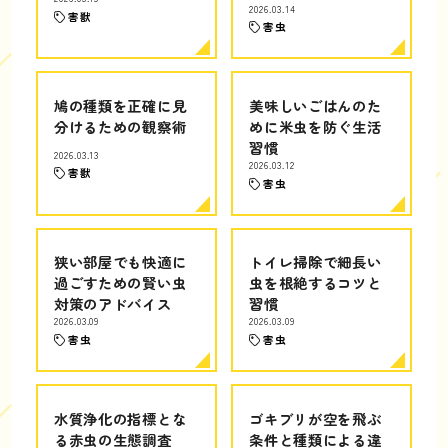
2026.03.14
害獣
害虫
鳩の種類を正確に見
美味しいごはんのた
分けるための観察術
めに米虫を防ぐ生活
習慣
2026.03.13
2026.03.12
害獣
害虫
狭い部屋でも快適に
トイレ掃除で細長い
過ごすための賢い虫
虫を根絶するコツと
対策のアドバイス
習慣
2026.03.09
2026.03.09
害虫
害虫
水質浄化の指標とな
ゴキブリが空を飛ぶ
る赤虫の生態調査
条件と種類による違