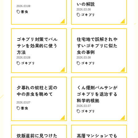
いの解説
2026.03.08
2026.03.08
害虫
ゴキブリ
ゴキブリ対策でバル
住宅地で誤解されや
サンを効果的に使う
すいゴキブリに似た
方法
虫の事例
2026.03.08
2026.03.08
ゴキブリ
ゴキブリ
夕暮れの蚊柱と泥の
くん煙剤バルサンが
中の赤虫を眺めて
ゴキブリを退治する
科学的根拠
2026.03.07
2026.03.07
害虫
ゴキブリ
炊飯直前に見つけた
高層マンションでも