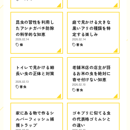
昆虫の習性を利用し
庭で見かける大きな
たアシナガバチ防除
黒いアリの種類を特
の科学的な知恵
定する楽しみ
2026.02.14
2026.02.14
蜂
害虫
トイレで見かける細
老舗米店の店主が語
長い虫の正体と対策
るお米の虫を絶対に
寄せ付けない知恵
2026.02.13
2026.02.10
害虫
害虫
家にある物で作るシ
ゴキブリに似てる虫
ルバーフィッシュ捕
の代表格ゴミムシと
獲トラップ
の違い
2026.02.10
2026.02.10