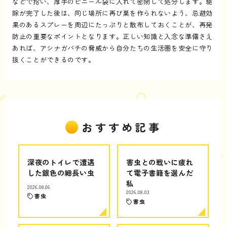
などで拾い、厚手のビニール袋に入れて密閉して処分します。駆
除が完了した後は、同じ場所に再び巣を作られないよう、忌避効
果のあるスプレーを周辺にたっぷりと散布しておくことが、再発
防止の重要なポイントとなります。正しい知識と入念な準備さえ
あれば、アシナガバチの脅威から自分たちの生活圏を安全に守り
抜くことができるのです。
おすすめ記事
深夜のトイレで遭遇
害虫との戦いに疲れ
した銀色の細長い虫
て電子書籍を選んだ
私
2026.08.06
2026.08.03
害虫
害虫