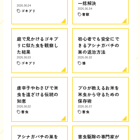
一括解決
2026.06.04
2026.06.04
ゴキブリ
害獣
庭で見かけるゴキブ
初心者でも安全にで
リに似た虫を観察し
きるアシナガバチの
た結果
巣の退治方法
2026.06.03
2026.06.02
ゴキブリ
蜂
唐辛子やわさびで米
プロが教えるお米を
虫を遠ざける伝統の
米虫から守るための
知恵
保存術
2026.06.02
2026.06.01
害虫
害虫
アシナガバチの巣を
害虫駆除の専門家が