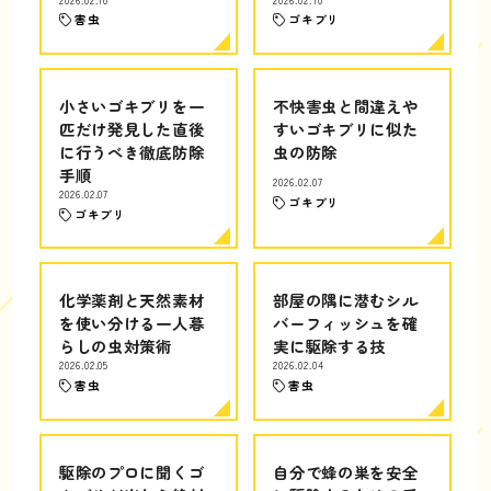
害虫
ゴキブリ
小さいゴキブリを一
不快害虫と間違えや
匹だけ発見した直後
すいゴキブリに似た
に行うべき徹底防除
虫の防除
手順
2026.02.07
2026.02.07
ゴキブリ
ゴキブリ
化学薬剤と天然素材
部屋の隅に潜むシル
を使い分ける一人暮
バーフィッシュを確
らしの虫対策術
実に駆除する技
2026.02.05
2026.02.04
害虫
害虫
駆除のプロに聞くゴ
自分で蜂の巣を安全