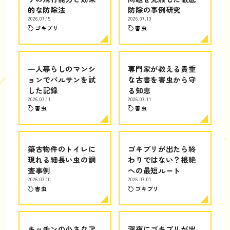
的な防除法
防除の事例研究
2026.07.15
2026.07.13
ゴキブリ
害虫
一人暮らしのマンシ
専門家が教える貴重
ョンでバルサンを試
な古書を害虫から守
した記録
る知恵
2026.07.11
2026.07.11
害虫
害虫
築古物件のトイレに
ゴキブリが出たら終
現れる細長い虫の調
わりではない？根絶
査事例
への最短ルート
2026.07.10
2026.07.01
害虫
ゴキブリ
キッチンの小さなア
深夜にゴキブリが出