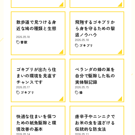
散歩道で見つける身
飛翔するゴキブリか
近な鳩の種類と生態
ら身を守るための撃
退ノウハウ
2026.05.18
2026.05.18
害獣
ゴキブリ
ゴキブリが出たら住
ベランダの蜂の巣を
まいの環境を見直す
自分で駆除した私の
チャンスです
実体験記録
2026.05.17
2026.05.15
ゴキブリ
蜂
快適な住まいを保つ
唐辛子やニンニクで
ための紙魚駆除と環
お米の虫を遠ざける
境改善の基本
伝統的な防虫法
2026.05.14
2026.05.11