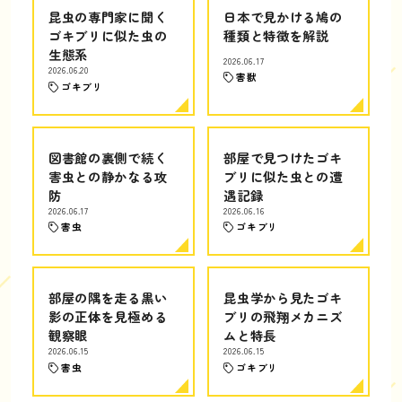
昆虫の専門家に聞く
日本で見かける鳩の
ゴキブリに似た虫の
種類と特徴を解説
生態系
2026.06.17
2026.06.20
害獣
ゴキブリ
図書館の裏側で続く
部屋で見つけたゴキ
害虫との静かなる攻
ブリに似た虫との遭
防
遇記録
2026.06.17
2026.06.16
害虫
ゴキブリ
部屋の隅を走る黒い
昆虫学から見たゴキ
影の正体を見極める
ブリの飛翔メカニズ
観察眼
ムと特長
2026.06.15
2026.06.15
害虫
ゴキブリ