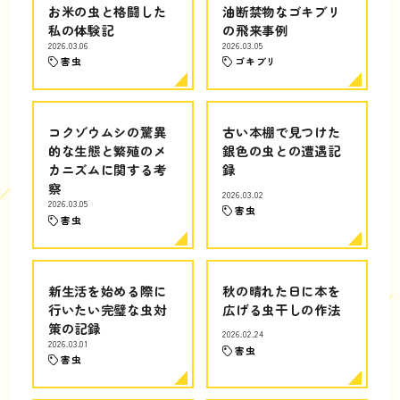
お米の虫と格闘した
油断禁物なゴキブリ
私の体験記
の飛来事例
2026.03.06
2026.03.05
害虫
ゴキブリ
コクゾウムシの驚異
古い本棚で見つけた
的な生態と繁殖のメ
銀色の虫との遭遇記
カニズムに関する考
録
察
2026.03.02
2026.03.05
害虫
害虫
新生活を始める際に
秋の晴れた日に本を
行いたい完璧な虫対
広げる虫干しの作法
策の記録
2026.02.24
2026.03.01
害虫
害虫