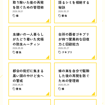
取り除いた後の再発
語るシミを根絶する
を防ぐための管理術
秘訣
2026.06.01
2026.05.31
蜂
害虫
虫嫌いの一人暮らし
台所の覇者ゴキブリ
がたどり着いた究極
が持つ驚異的な回復
の防虫ルーティン
力と回避能力
2026.05.30
2026.05.27
害虫
ゴキブリ
都会の街灯に集まる
蜂の巣を自分で駆除
黒い頭のやけど虫へ
した後の再発を防ぐ
の警戒
ための管理術
2026.05.25
2026.05.24
害虫
蜂