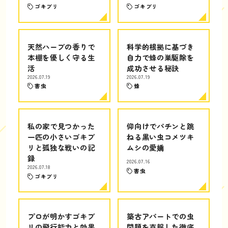
ゴキブリ
ゴキブリ
天然ハーブの香りで
科学的根拠に基づき
本棚を優しく守る生
自力で蜂の巣駆除を
活
成功させる秘訣
2026.07.19
2026.07.19
害虫
蜂
私の家で見つかった
仰向けでパチンと跳
一匹の小さいゴキブ
ねる黒い虫コメツキ
リと孤独な戦いの記
ムシの愛嬌
録
2026.07.16
2026.07.18
害虫
ゴキブリ
プロが明かすゴキブ
築古アパートでの虫
リの飛行能力と効果
問題を克服した徹底