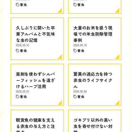
害虫
害虫
久しぶりに開いた卒
大量のお米を扱う現
業アルバムと不気味
場での米虫防除管理
な虫の記憶
事例
2026.05.10
2026.05.10
害虫
害虫
薬剤を使わずシルバ
驚異の適応力を持つ
ーフィッシュを遠ざ
赤虫のライフサイク
けるハーブ活用
ル
2026.05.10
2026.05.08
害虫
害虫
観賞魚の健康を支え
ゴキブリ以外の黒い
る赤虫の与え方と注
虫を寄せ付けない対