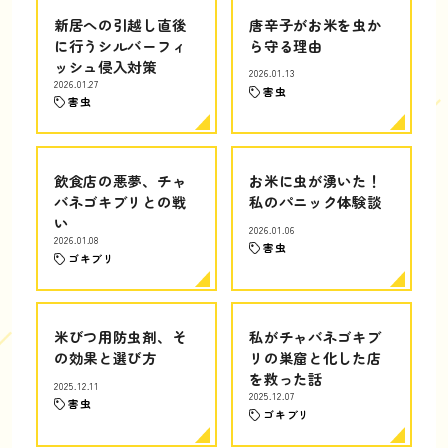
新居への引越し直後
唐辛子がお米を虫か
に行うシルバーフィ
ら守る理由
ッシュ侵入対策
2026.01.13
2026.01.27
害虫
害虫
飲食店の悪夢、チャ
お米に虫が湧いた！
バネゴキブリとの戦
私のパニック体験談
い
2026.01.06
2026.01.08
害虫
ゴキブリ
米びつ用防虫剤、そ
私がチャバネゴキブ
の効果と選び方
リの巣窟と化した店
を救った話
2025.12.11
2025.12.07
害虫
ゴキブリ