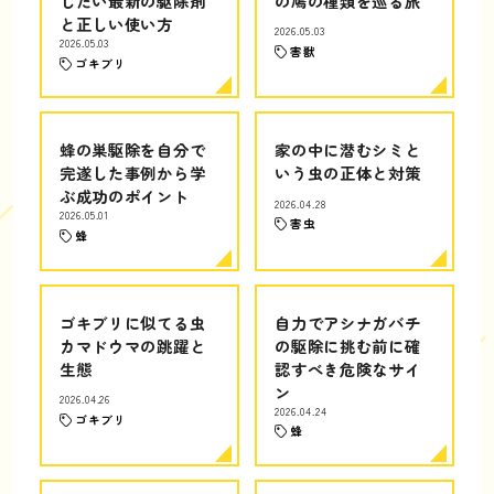
したい最新の駆除剤
の鳩の種類を巡る旅
と正しい使い方
2026.05.03
2026.05.03
害獣
ゴキブリ
蜂の巣駆除を自分で
家の中に潜むシミと
完遂した事例から学
いう虫の正体と対策
ぶ成功のポイント
2026.04.28
2026.05.01
害虫
蜂
ゴキブリに似てる虫
自力でアシナガバチ
カマドウマの跳躍と
の駆除に挑む前に確
生態
認すべき危険なサイ
ン
2026.04.26
2026.04.24
ゴキブリ
蜂