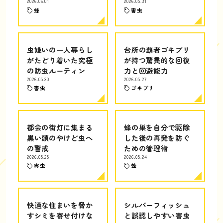
2026.06.01
2026.05.31
蜂
害虫
虫嫌いの一人暮らし
台所の覇者ゴキブリ
がたどり着いた究極
が持つ驚異的な回復
の防虫ルーティン
力と回避能力
2026.05.30
2026.05.27
害虫
ゴキブリ
都会の街灯に集まる
蜂の巣を自分で駆除
黒い頭のやけど虫へ
した後の再発を防ぐ
の警戒
ための管理術
2026.05.25
2026.05.24
害虫
蜂
快適な住まいを脅か
シルバーフィッシュ
すシミを寄せ付けな
と誤認しやすい害虫