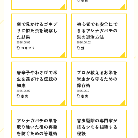
庭で見かけるゴキブ
初心者でも安全にで
リに似た虫を観察し
きるアシナガバチの
た結果
巣の退治方法
2026.06.03
2026.06.02
ゴキブリ
蜂
唐辛子やわさびで米
プロが教えるお米を
虫を遠ざける伝統の
米虫から守るための
知恵
保存術
2026.06.02
2026.06.01
害虫
害虫
アシナガバチの巣を
害虫駆除の専門家が
取り除いた後の再発
語るシミを根絶する
を防ぐための管理術
秘訣