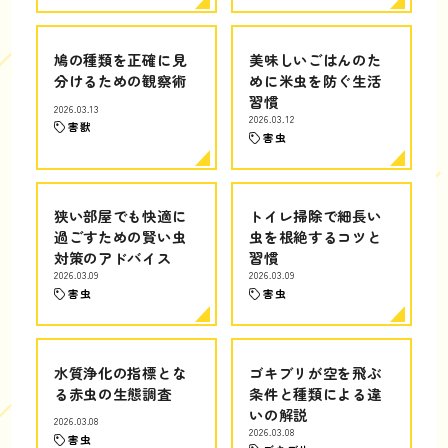
鳩の種類を正確に見
美味しいごはんのた
分けるための観察術
めに米虫を防ぐ生活
習慣
2026.03.13
2026.03.12
害獣
害虫
狭い部屋でも快適に
トイレ掃除で細長い
過ごすための賢い虫
虫を根絶するコツと
対策のアドバイス
習慣
2026.03.09
2026.03.09
害虫
害虫
水質浄化の指標とな
ゴキブリが空を飛ぶ
る赤虫の生態調査
条件と種類による違
いの解説
2026.03.08
2026.03.08
害虫