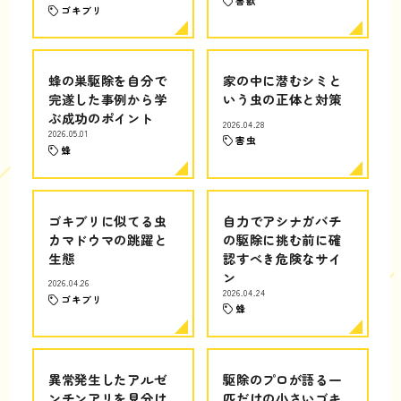
害獣
ゴキブリ
蜂の巣駆除を自分で
家の中に潜むシミと
完遂した事例から学
いう虫の正体と対策
ぶ成功のポイント
2026.04.28
2026.05.01
害虫
蜂
ゴキブリに似てる虫
自力でアシナガバチ
カマドウマの跳躍と
の駆除に挑む前に確
生態
認すべき危険なサイ
ン
2026.04.26
2026.04.24
ゴキブリ
蜂
異常発生したアルゼ
駆除のプロが語る一
ンチンアリを見分け
匹だけの小さいゴキ