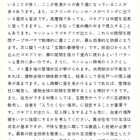
いることが多く、ここが他室からの通り道になっていることが
多々あります。また、エアコンのドレンホースがベランダに出て
いる箇所も盲点です。高層階であっても、ゴキブリは外壁を容易
に登ってきますし、ホースを伝って室内機の中まで侵入すること
もあります。マンションでゴキブリが出たら、これらの隙間を隙
間テープやパテで物理的に塞ぐことが、最も効果的な防御となり
ます。次に疑うべきは「玄関の郵便受け」です。投函口から入り
込んだゴキブリが、扉の隙間を抜けて室内に現れるというパター
ンも意外に多いのです。さらに、マンション特有のリスクとし
て、ゴミ置き場の管理状況が挙げられます。共用部分が不衛生で
あれば、建物全体の個体数が増え、結果として各住戸への侵入確
率が高まります。もし頻繁に姿を見かけるようであれば、管理会
社に報告し、建物全体の防除を依頼することも検討すべきです。
また、自分ができる対策としては、玄関先やベランダに忌避剤を
散布し、自室を「入りたくない場所」に設定することが重要で
す。ゴキブリが出たら、犯人探しをするよりも先に、自室の境界
線をいかに強固にするかを考えてください。集合住宅での生活は
共生が基本ですが、不快な害虫に関しては徹底した拒絶が必要で
す。最新の防虫技術を駆使し、自分の生活圏を一つの独立したク