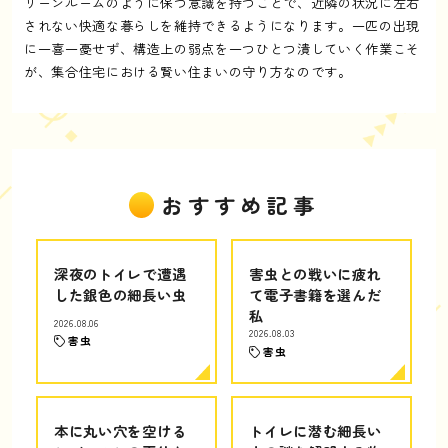
リーンルームのように保つ意識を持つことで、近隣の状況に左右
されない快適な暮らしを維持できるようになります。一匹の出現
に一喜一憂せず、構造上の弱点を一つひとつ潰していく作業こそ
が、集合住宅における賢い住まいの守り方なのです。
おすすめ記事
深夜のトイレで遭遇
害虫との戦いに疲れ
した銀色の細長い虫
て電子書籍を選んだ
私
2026.08.06
2026.08.03
害虫
害虫
本に丸い穴を空ける
トイレに潜む細長い