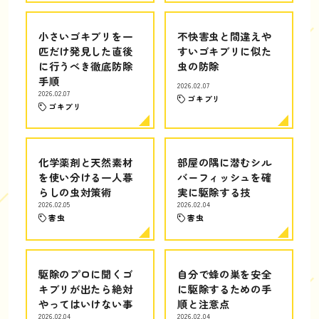
小さいゴキブリを一
不快害虫と間違えや
匹だけ発見した直後
すいゴキブリに似た
に行うべき徹底防除
虫の防除
手順
2026.02.07
2026.02.07
ゴキブリ
ゴキブリ
化学薬剤と天然素材
部屋の隅に潜むシル
を使い分ける一人暮
バーフィッシュを確
らしの虫対策術
実に駆除する技
2026.02.05
2026.02.04
害虫
害虫
駆除のプロに聞くゴ
自分で蜂の巣を安全
キブリが出たら絶対
に駆除するための手
やってはいけない事
順と注意点
2026.02.04
2026.02.04