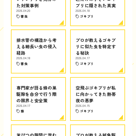
た対策事例
ブリに隠された真実
2026.04.20
2026.04.18
害虫
ゴキブリ
排水管の構造から考
プロが教えるゴキブ
える細長い虫の侵入
リに似た虫を特定す
経路
る秘訣
2026.04.18
2026.04.17
害虫
ゴキブリ
専門家が語る蜂の巣
空飛ぶゴキブリが私
駆除を自分で行う際
に向かってきた熱帯
の限界と安全策
夜の悪夢
2026.04.17
2026.04.15
蜂
ゴキブリ
米びつの隙間に潜む
プロが教える紙魚駆