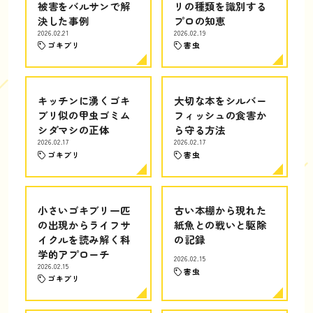
被害をバルサンで解
リの種類を識別する
決した事例
プロの知恵
2026.02.21
2026.02.19
ゴキブリ
害虫
キッチンに湧くゴキ
大切な本をシルバー
ブリ似の甲虫ゴミム
フィッシュの食害か
シダマシの正体
ら守る方法
2026.02.17
2026.02.17
ゴキブリ
害虫
小さいゴキブリ一匹
古い本棚から現れた
の出現からライフサ
紙魚との戦いと駆除
イクルを読み解く科
の記録
学的アプローチ
2026.02.15
2026.02.15
害虫
ゴキブリ