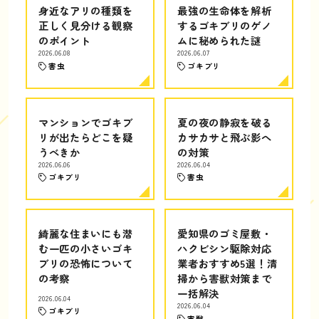
身近なアリの種類を
最強の生命体を解析
正しく見分ける観察
するゴキブリのゲノ
のポイント
ムに秘められた謎
2026.06.08
2026.06.07
害虫
ゴキブリ
マンションでゴキブ
夏の夜の静寂を破る
リが出たらどこを疑
カサカサと飛ぶ影へ
うべきか
の対策
2026.06.06
2026.06.04
ゴキブリ
害虫
綺麗な住まいにも潜
愛知県のゴミ屋敷・
む一匹の小さいゴキ
ハクビシン駆除対応
ブリの恐怖について
業者おすすめ5選！清
の考察
掃から害獣対策まで
一括解決
2026.06.04
2026.06.04
ゴキブリ
害獣