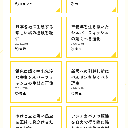
ゴキブリ
蜂
日本各地に生息する
三億年を生き抜いた
珍しい鳩の種類を紹
シルバーフィッシュ
介
の驚くべき進化
2026.02.03
2026.02.03
害獣
害虫
銀色に輝く神出鬼没
新居への引越し前に
な害虫シルバーフィ
バルサンを焚くべき
ッシュの生態と正体
理由
2026.02.02
2026.02.02
害虫
害虫
やけど虫と黒い昆虫
アシナガバチの駆除
を正確に見分けるた
を自力で行う際に陥
めの知識
りやすい失敗の事例