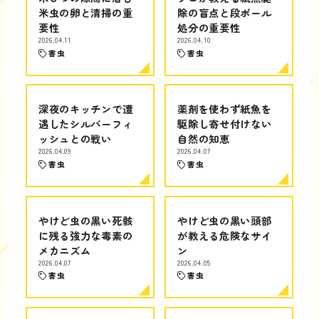
米虫の卵と清掃の重
除の盲点と段ボール
要性
処分の重要性
2026.04.11
2026.04.10
害虫
害虫
深夜のキッチンで遭
薬剤を使わず紙魚を
遇したシルバーフィ
駆除し寄せ付けない
ッシュとの戦い
自然の知恵
2026.04.09
2026.04.07
害虫
害虫
やけど虫の黒い死骸
やけど虫の黒い頭部
に残る強力な毒素の
が教える危険なサイ
メカニズム
ン
2026.04.07
2026.04.05
害虫
害虫