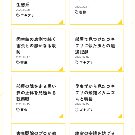
生態系
2026.06.17
2026.06.20
害獣
ゴキブリ
図書館の裏側で続く
部屋で見つけたゴキ
害虫との静かなる攻
ブリに似た虫との遭
防
遇記録
2026.06.17
2026.06.16
害虫
ゴキブリ
部屋の隅を走る黒い
昆虫学から見たゴキ
影の正体を見極める
ブリの飛翔メカニズ
観察眼
ムと特長
2026.06.15
2026.06.15
害虫
ゴキブリ
害虫駆除のプロが教
寝室の安眠を妨げる