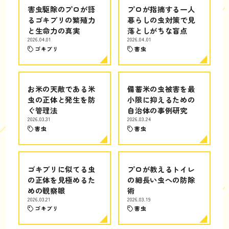
害虫駆除のプロが語
プロが指摘する一人
るゴキブリの繁殖力
暮らしの虫対策で見
と生命力の真実
落としがちな盲点
2026.04.01
2026.04.01
ゴキブリ
害虫
お米の天敵である米
備蓄米の虫被害を最
虫の正体と発生を防
小限に抑えるための
ぐ管理法
自治体の事例研究
2026.03.31
2026.03.24
害虫
害虫
ゴキブリに似てる虫
プロが教えるトイレ
の正体を見極めるた
の細長い虫への防除
めの観察眼
術
2026.03.21
2026.03.19
ゴキブリ
害虫