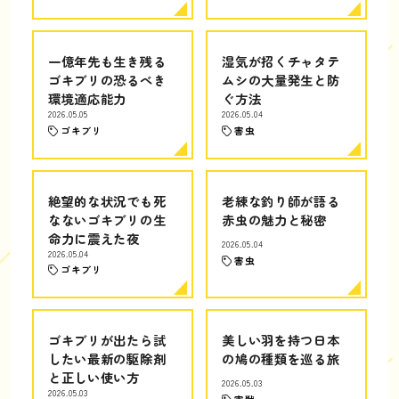
一億年先も生き残る
湿気が招くチャタテ
ゴキブリの恐るべき
ムシの大量発生と防
環境適応能力
ぐ方法
2026.05.05
2026.05.04
ゴキブリ
害虫
絶望的な状況でも死
老練な釣り師が語る
なないゴキブリの生
赤虫の魅力と秘密
命力に震えた夜
2026.05.04
2026.05.04
害虫
ゴキブリ
ゴキブリが出たら試
美しい羽を持つ日本
したい最新の駆除剤
の鳩の種類を巡る旅
と正しい使い方
2026.05.03
2026.05.03