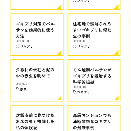
ゴキブリ
ゴキブリ対策でバル
住宅地で誤解されや
サンを効果的に使う
すいゴキブリに似た
方法
虫の事例
2026.03.08
2026.03.08
ゴキブリ
ゴキブリ
夕暮れの蚊柱と泥の
くん煙剤バルサンが
中の赤虫を眺めて
ゴキブリを退治する
科学的根拠
2026.03.07
2026.03.07
害虫
ゴキブリ
炊飯直前に見つけた
高層マンションでも
お米の虫と格闘した
油断禁物なゴキブリ
私の体験記
の飛来事例