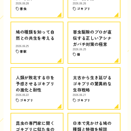
2026.06.28
2026.06.26
害虫
ゴキブリ
鳩の種類を知って自
害虫駆除のプロが直
然との共生を考える
伝する正しいアシナ
ガバチ対策の極意
2026.06.25
2026.06.25
害獣
蜂
人類が敗北する日を
太古から生き延びる
予感させるゴキブリ
ゴキブリの驚異的な
の進化と耐性
生存戦略
2026.06.22
2026.06.21
ゴキブリ
ゴキブリ
昆虫の専門家に聞く
日本で見かける鳩の
ゴキブリに似た虫の
種類と特徴を解説