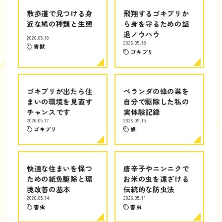
散歩道で見つける身
飛翔するゴキブリか
近な鳩の種類と生態
ら身を守るための撃
退ノウハウ
2026.05.18
2026.05.18
害獣
ゴキブリ
ゴキブリが出たら住
ベランダの蜂の巣を
まいの環境を見直す
自分で駆除した私の
チャンスです
実体験記録
2026.05.17
2026.05.15
ゴキブリ
蜂
快適な住まいを保つ
唐辛子やニンニクで
ための紙魚駆除と環
お米の虫を遠ざける
境改善の基本
伝統的な防虫法
2026.05.14
2026.05.11
害虫
害虫