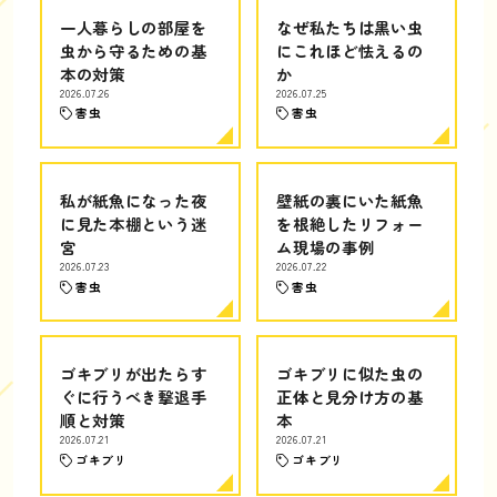
一人暮らしの部屋を
なぜ私たちは黒い虫
虫から守るための基
にこれほど怯えるの
本の対策
か
2026.07.26
2026.07.25
害虫
害虫
私が紙魚になった夜
壁紙の裏にいた紙魚
に見た本棚という迷
を根絶したリフォー
宮
ム現場の事例
2026.07.23
2026.07.22
害虫
害虫
ゴキブリが出たらす
ゴキブリに似た虫の
ぐに行うべき撃退手
正体と見分け方の基
順と対策
本
2026.07.21
2026.07.21
ゴキブリ
ゴキブリ