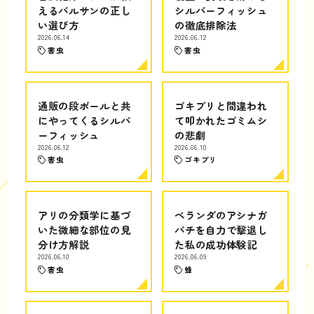
えるバルサンの正し
シルバーフィッシュ
い選び方
の徹底排除法
2026.06.14
2026.06.12
害虫
害虫
通販の段ボールと共
ゴキブリと間違われ
にやってくるシルバ
て叩かれたゴミムシ
ーフィッシュ
の悲劇
2026.06.12
2026.06.10
害虫
ゴキブリ
アリの分類学に基づ
ベランダのアシナガ
いた微細な部位の見
バチを自力で撃退し
分け方解説
た私の成功体験記
2026.06.10
2026.06.09
害虫
蜂