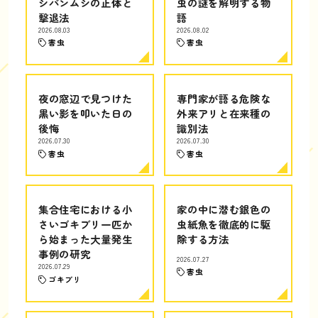
シバンムシの正体と
虫の謎を解明する物
撃退法
語
2026.08.03
2026.08.02
害虫
害虫
夜の窓辺で見つけた
専門家が語る危険な
黒い影を叩いた日の
外来アリと在来種の
後悔
識別法
2026.07.30
2026.07.30
害虫
害虫
集合住宅における小
家の中に潜む銀色の
さいゴキブリ一匹か
虫紙魚を徹底的に駆
ら始まった大量発生
除する方法
事例の研究
2026.07.27
2026.07.29
害虫
ゴキブリ