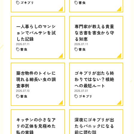
ゴキブリ
害虫
一人暮らしのマンシ
専門家が教える貴重
ョンでバルサンを試
な古書を害虫から守
した記録
る知恵
2026.07.11
2026.07.11
害虫
害虫
築古物件のトイレに
ゴキブリが出たら終
現れる細長い虫の調
わりではない？根絶
査事例
への最短ルート
2026.07.10
2026.07.01
害虫
ゴキブリ
キッチンの小さなア
深夜にゴキブリが出
リの正体を見極めた
たらパニックになる
私の実録
前に読む話