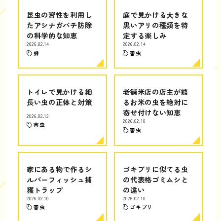
昆虫の習性を利用し
庭で見かける大きな
たアシナガバチ防除
黒いアリの種類を特
の科学的な知恵
定する楽しみ
2026.02.14
2026.02.14
蜂
害虫
トイレで見かける細
老舗米店の店主が語
長い虫の正体と対策
るお米の虫を絶対に
寄せ付けない知恵
2026.02.13
2026.02.10
害虫
害虫
家にある物で作るシ
ゴキブリに似てる虫
ルバーフィッシュ捕
の代表格ゴミムシと
獲トラップ
の違い
2026.02.10
2026.02.10
害虫
ゴキブリ