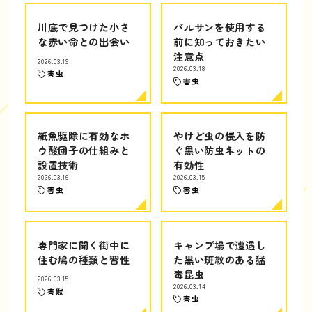
川底で見つけた小さ
バルサンを使用する
な赤い命との出会い
前に知っておきたい
注意点
2026.03.19
2026.03.18
害虫
害虫
紙魚駆除に有効なホ
やけど虫の侵入を防
ウ酸団子の仕組みと
ぐ黒い防虫ネットの
設置技術
有効性
2026.03.16
2026.03.15
害虫
害虫
専門家に聞く街中に
キャンプ場で遭遇し
住む鳩の種類と習性
た黒い斑紋のある猛
毒昆虫
2026.03.15
2026.03.14
害獣
害虫