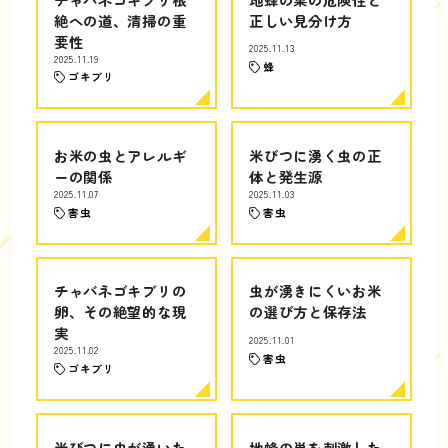
絶への道、清掃の重
正しい見分け方
要性
2025.11.13
2025.11.19
蜂
ゴキブリ
お米の虫とアレルギ
米びつに湧く虫の正
ーの関係
体と発生源
2025.11.07
2025.11.03
害虫
害虫
チャバネゴキブリの
虫が湧きにくいお米
卵、その絶望的な現
の選び方と保存法
実
2025.11.01
2025.11.02
害虫
ゴキブリ
米びつに虫が湧いた
地蜂の巣を刺激した