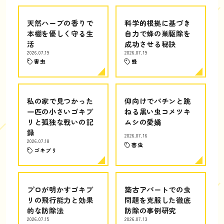
天然ハーブの香りで
科学的根拠に基づき
本棚を優しく守る生
自力で蜂の巣駆除を
活
成功させる秘訣
2026.07.19
2026.07.19
害虫
蜂
私の家で見つかった
仰向けでパチンと跳
一匹の小さいゴキブ
ねる黒い虫コメツキ
リと孤独な戦いの記
ムシの愛嬌
録
2026.07.16
2026.07.18
害虫
ゴキブリ
プロが明かすゴキブ
築古アパートでの虫
リの飛行能力と効果
問題を克服した徹底
的な防除法
防除の事例研究
2026.07.15
2026.07.13