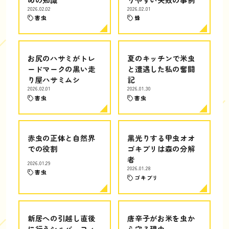
2026.02.02
2026.02.01
害虫
蜂
お尻のハサミがトレ
夏のキッチンで米虫
ードマークの黒い走
と遭遇した私の奮闘
り屋ハサミムシ
記
2026.02.01
2026.01.30
害虫
害虫
赤虫の正体と自然界
黒光りする甲虫オオ
での役割
ゴキブリは森の分解
者
2026.01.29
2026.01.28
害虫
ゴキブリ
新居への引越し直後
唐辛子がお米を虫か
に行うシルバーフィ
ら守る理由