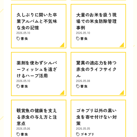
久しぶりに開いた卒
大量のお米を扱う現
業アルバムと不気味
場での米虫防除管理
な虫の記憶
事例
2026.05.10
2026.05.10
害虫
害虫
薬剤を使わずシルバ
驚異の適応力を持つ
ーフィッシュを遠ざ
赤虫のライフサイク
けるハーブ活用
ル
2026.05.10
2026.05.08
害虫
害虫
観賞魚の健康を支え
ゴキブリ以外の黒い
る赤虫の与え方と注
虫を寄せ付けない対
意点
策
2026.05.06
2026.05.05
害虫
ゴキブリ