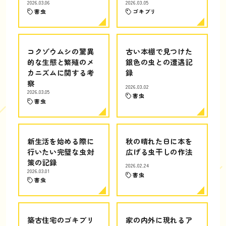
2026.03.06
2026.03.05
害虫
ゴキブリ
コクゾウムシの驚異
古い本棚で見つけた
的な生態と繁殖のメ
銀色の虫との遭遇記
カニズムに関する考
録
察
2026.03.02
2026.03.05
害虫
害虫
新生活を始める際に
秋の晴れた日に本を
行いたい完璧な虫対
広げる虫干しの作法
策の記録
2026.02.24
2026.03.01
害虫
害虫
築古住宅のゴキブリ
家の内外に現れるア