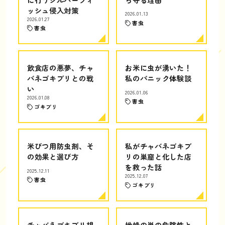
ッシュ侵入対策
2026.01.13
2026.01.27
害虫
害虫
飲食店の悪夢、チャ
お米に虫が湧いた！
バネゴキブリとの戦
私のパニック体験談
い
2026.01.06
2026.01.08
害虫
ゴキブリ
米びつ用防虫剤、そ
私がチャバネゴキブ
の効果と選び方
リの巣窟と化した店
を救った話
2025.12.11
2025.12.07
害虫
ゴキブリ
チャバネゴキブリ根
地蜂の巣の危険性と