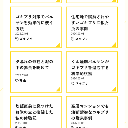
ゴキブリ対策でバル
住宅地で誤解されや
サンを効果的に使う
すいゴキブリに似た
方法
虫の事例
2026.03.08
2026.03.08
ゴキブリ
ゴキブリ
夕暮れの蚊柱と泥の
くん煙剤バルサンが
中の赤虫を眺めて
ゴキブリを退治する
科学的根拠
2026.03.07
2026.03.07
害虫
ゴキブリ
炊飯直前に見つけた
高層マンションでも
お米の虫と格闘した
油断禁物なゴキブリ
私の体験記
の飛来事例
2026.03.06
2026.03.05
害虫
ゴキブリ