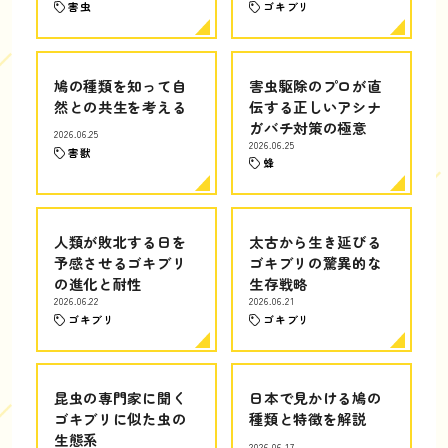
害虫
ゴキブリ
鳩の種類を知って自
害虫駆除のプロが直
然との共生を考える
伝する正しいアシナ
ガバチ対策の極意
2026.06.25
2026.06.25
害獣
蜂
人類が敗北する日を
太古から生き延びる
予感させるゴキブリ
ゴキブリの驚異的な
の進化と耐性
生存戦略
2026.06.22
2026.06.21
ゴキブリ
ゴキブリ
昆虫の専門家に聞く
日本で見かける鳩の
ゴキブリに似た虫の
種類と特徴を解説
生態系
2026.06.17