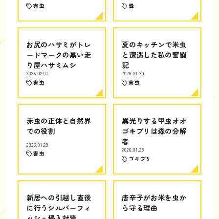
害虫
蜂
お尻のハサミがトレ
夏のキッチンで米虫
ードマークの黒い走
と遭遇した私の奮闘
り屋ハサミムシ
記
2026.02.01
2026.01.30
害虫
害虫
赤虫の正体と自然界
黒光りする甲虫オオ
での役割
ゴキブリは森の分解
者
2026.01.29
2026.01.28
害虫
ゴキブリ
新居への引越し直後
唐辛子がお米を虫か
に行うシルバーフィ
ら守る理由
ッシュ侵入対策