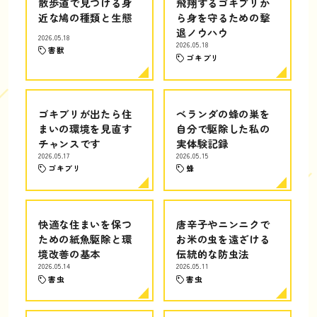
散歩道で見つける身
飛翔するゴキブリか
近な鳩の種類と生態
ら身を守るための撃
退ノウハウ
2026.05.18
2026.05.18
害獣
ゴキブリ
ゴキブリが出たら住
ベランダの蜂の巣を
まいの環境を見直す
自分で駆除した私の
チャンスです
実体験記録
2026.05.17
2026.05.15
ゴキブリ
蜂
快適な住まいを保つ
唐辛子やニンニクで
ための紙魚駆除と環
お米の虫を遠ざける
境改善の基本
伝統的な防虫法
2026.05.14
2026.05.11
害虫
害虫