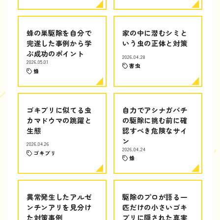
蜂の巣駆除を自分で
家の中に潜むシミと
完遂した事例から学
いう虫の正体と対策
ぶ成功のポイント
2026.04.28
2026.05.01
害虫
蜂
ゴキブリに似てる虫
自力でアシナガバチ
カマドウマの跳躍と
の駆除に挑む前に確
生態
認すべき危険なサイ
ン
2026.04.26
2026.04.24
ゴキブリ
蜂
異常発生したアルゼ
駆除のプロが語る一
ンチンアリを見分け
匹だけの小さいゴキ
た対策事例
ブリに隠された真実