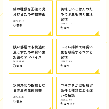
鳩の種類を正確に見
美味しいごはんのた
分けるための観察術
めに米虫を防ぐ生活
習慣
2026.03.13
2026.03.12
害獣
害虫
狭い部屋でも快適に
トイレ掃除で細長い
過ごすための賢い虫
虫を根絶するコツと
対策のアドバイス
習慣
2026.03.09
2026.03.09
害虫
害虫
水質浄化の指標とな
ゴキブリが空を飛ぶ
る赤虫の生態調査
条件と種類による違
いの解説
2026.03.08
2026.03.08
害虫
ゴキブリ