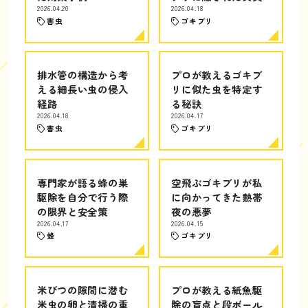
2026.04.20
2026.04.18
害虫
ゴキブリ
排水管の構造から考
プロが教えるゴキブ
える細長い虫の侵入
リに似た虫を特定す
経路
る秘訣
2026.04.18
2026.04.17
害虫
ゴキブリ
専門家が語る蜂の巣
空飛ぶゴキブリが私
駆除を自分で行う際
に向かってきた熱帯
の限界と安全策
夜の悪夢
2026.04.17
2026.04.15
蜂
ゴキブリ
米びつの隙間に潜む
プロが教える紙魚駆
米虫の卵と清掃の重
除の盲点と段ボール