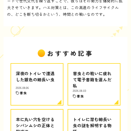
ードで世代交代を繰り返すことで、彼らはその勢力を爆発的に拡
大させていきます。ハエ対策とは、この高速のライフサイクル
の、どこを断ち切るかという、時間との戦いなのです。
おすすめ記事
深夜のトイレで遭遇
害虫との戦いに疲れ
した銀色の細長い虫
て電子書籍を選んだ
私
2026.08.06
2026.08.03
害虫
害虫
本に丸い穴を空ける
トイレに潜む細長い
シバンムシの正体と
虫の謎を解明する物