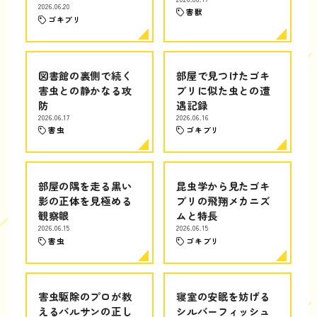
2026.06.20
害獣
ゴキブリ
図書館の裏側で続く
部屋で見つけたゴキ
害虫との静かなる攻
ブリに似た虫との遭
防
遇記録
2026.06.17
2026.06.16
害虫
ゴキブリ
部屋の隅を走る黒い
昆虫学から見たゴキ
影の正体を見極める
ブリの飛翔メカニズ
観察眼
ムと特長
2026.06.15
2026.06.15
害虫
ゴキブリ
害虫駆除のプロが教
寝室の安眠を妨げる
えるバルサンの正し
シルバーフィッシュ