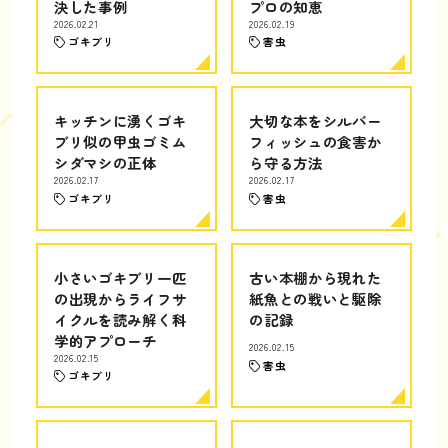
決した事例
プロの知恵
2026.02.21
2026.02.19
ゴキブリ
害虫
キッチンに湧くゴキ
大切な本をシルバー
ブリ似の甲虫ゴミム
フィッシュの食害か
シダマシの正体
ら守る方法
2026.02.17
2026.02.17
ゴキブリ
害虫
小さいゴキブリ一匹
古い本棚から現れた
の出現からライフサ
紙魚との戦いと駆除
イクルを読み解く科
の記録
学的アプローチ
2026.02.15
2026.02.15
害虫
ゴキブリ