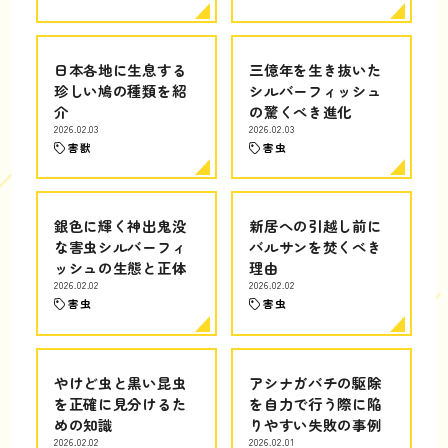
日本各地に生息する
三億年を生き抜いた
珍しい鳩の種類を紹
シルバーフィッシュ
介
の驚くべき進化
2026.02.03
2026.02.03
害獣
害虫
銀色に輝く神出鬼没
新居への引越し前に
な害虫シルバーフィ
バルサンを焚くべき
ッシュの生態と正体
理由
2026.02.02
2026.02.02
害虫
害虫
やけど虫と黒い昆虫
アシナガバチの駆除
を正確に見分けるた
を自力で行う際に陥
めの知識
りやすい失敗の事例
2026.02.02
2026.02.01