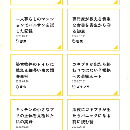
一人暮らしのマンシ
専門家が教える貴重
ョンでバルサンを試
な古書を害虫から守
した記録
る知恵
2026.07.11
2026.07.11
害虫
害虫
築古物件のトイレに
ゴキブリが出たら終
現れる細長い虫の調
わりではない？根絶
査事例
への最短ルート
2026.07.10
2026.07.01
害虫
ゴキブリ
キッチンの小さなア
深夜にゴキブリが出
リの正体を見極めた
たらパニックになる
私の実録
前に読む話
2026.06.28
2026.06.26