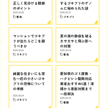
正しく見分ける観察
するゴキブリのゲノ
のポイント
ムに秘められた謎
2026.06.08
2026.06.07
害虫
ゴキブリ
マンションでゴキブ
夏の夜の静寂を破る
リが出たらどこを疑
カサカサと飛ぶ影へ
うべきか
の対策
2026.06.06
2026.06.04
ゴキブリ
害虫
綺麗な住まいにも潜
愛知県のゴミ屋敷・
む一匹の小さいゴキ
ハクビシン駆除対応
ブリの恐怖について
業者おすすめ5選！清
の考察
掃から害獣対策まで
一括解決
2026.06.04
2026.06.04
ゴキブリ
害獣