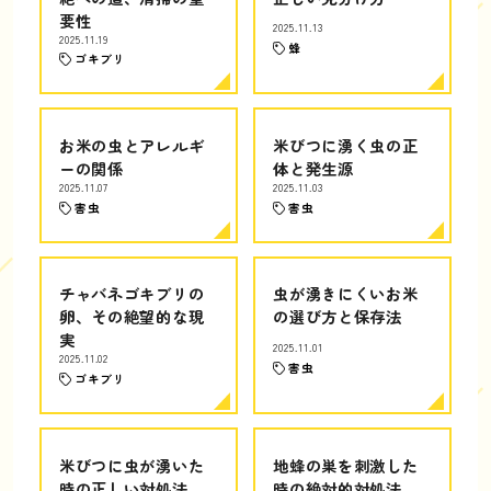
要性
2025.11.13
2025.11.19
蜂
ゴキブリ
お米の虫とアレルギ
米びつに湧く虫の正
ーの関係
体と発生源
2025.11.07
2025.11.03
害虫
害虫
チャバネゴキブリの
虫が湧きにくいお米
卵、その絶望的な現
の選び方と保存法
実
2025.11.01
2025.11.02
害虫
ゴキブリ
米びつに虫が湧いた
地蜂の巣を刺激した
時の正しい対処法
時の絶対的対処法