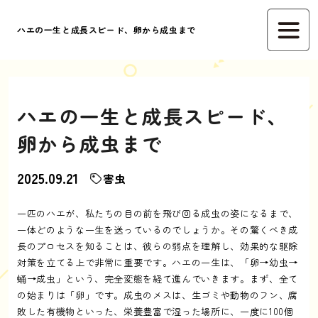
ハエの一生と成長スピード、卵から成虫まで
ハエの一生と成長スピード、
卵から成虫まで
2025.09.21
害虫
一匹のハエが、私たちの目の前を飛び回る成虫の姿になるまで、
一体どのような一生を送っているのでしょうか。その驚くべき成
長のプロセスを知ることは、彼らの弱点を理解し、効果的な駆除
対策を立てる上で非常に重要です。ハエの一生は、「卵→幼虫→
蛹→成虫」という、完全変態を経て進んでいきます。まず、全て
の始まりは「卵」です。成虫のメスは、生ゴミや動物のフン、腐
敗した有機物といった、栄養豊富で湿った場所に、一度に100個