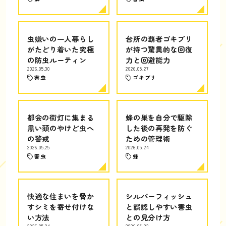
虫嫌いの一人暮らし
台所の覇者ゴキブリ
がたどり着いた究極
が持つ驚異的な回復
の防虫ルーティン
力と回避能力
2026.05.30
2026.05.27
害虫
ゴキブリ
都会の街灯に集まる
蜂の巣を自分で駆除
黒い頭のやけど虫へ
した後の再発を防ぐ
の警戒
ための管理術
2026.05.25
2026.05.24
害虫
蜂
快適な住まいを脅か
シルバーフィッシュ
すシミを寄せ付けな
と誤認しやすい害虫
い方法
との見分け方