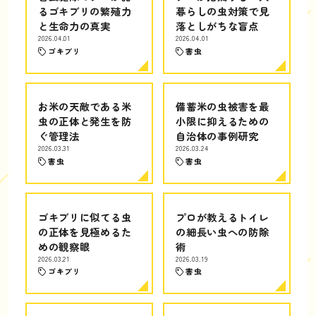
るゴキブリの繁殖力
暮らしの虫対策で見
と生命力の真実
落としがちな盲点
2026.04.01
2026.04.01
ゴキブリ
害虫
お米の天敵である米
備蓄米の虫被害を最
虫の正体と発生を防
小限に抑えるための
ぐ管理法
自治体の事例研究
2026.03.31
2026.03.24
害虫
害虫
ゴキブリに似てる虫
プロが教えるトイレ
の正体を見極めるた
の細長い虫への防除
めの観察眼
術
2026.03.21
2026.03.19
ゴキブリ
害虫