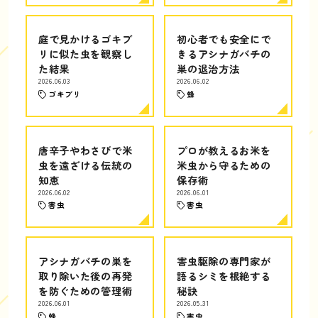
庭で見かけるゴキブ
初心者でも安全にで
リに似た虫を観察し
きるアシナガバチの
た結果
巣の退治方法
2026.06.03
2026.06.02
ゴキブリ
蜂
唐辛子やわさびで米
プロが教えるお米を
虫を遠ざける伝統の
米虫から守るための
知恵
保存術
2026.06.02
2026.06.01
害虫
害虫
アシナガバチの巣を
害虫駆除の専門家が
取り除いた後の再発
語るシミを根絶する
を防ぐための管理術
秘訣
2026.06.01
2026.05.31
蜂
害虫