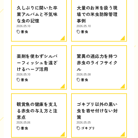
久しぶりに開いた卒
大量のお米を扱う現
業アルバムと不気味
場での米虫防除管理
な虫の記憶
事例
2026.05.10
2026.05.10
害虫
害虫
薬剤を使わずシルバ
驚異の適応力を持つ
ーフィッシュを遠ざ
赤虫のライフサイク
けるハーブ活用
ル
2026.05.10
2026.05.08
害虫
害虫
観賞魚の健康を支え
ゴキブリ以外の黒い
る赤虫の与え方と注
虫を寄せ付けない対
意点
策
2026.05.06
2026.05.05
害虫
ゴキブリ