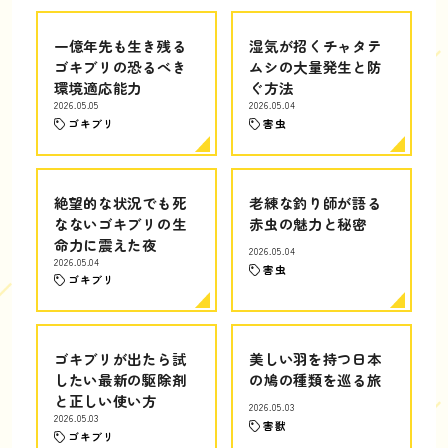
一億年先も生き残る
湿気が招くチャタテ
ゴキブリの恐るべき
ムシの大量発生と防
環境適応能力
ぐ方法
2026.05.05
2026.05.04
ゴキブリ
害虫
絶望的な状況でも死
老練な釣り師が語る
なないゴキブリの生
赤虫の魅力と秘密
命力に震えた夜
2026.05.04
2026.05.04
害虫
ゴキブリ
ゴキブリが出たら試
美しい羽を持つ日本
したい最新の駆除剤
の鳩の種類を巡る旅
と正しい使い方
2026.05.03
2026.05.03
害獣
ゴキブリ