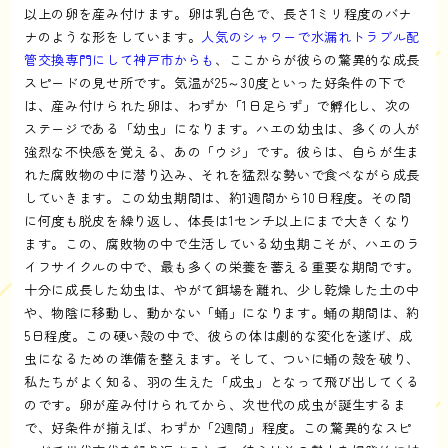
以上の卵を産み付けます。卵は乳白色で、長さ1ミリ程度のバナ
ナのような形をしています。
人気のシャワーで水漏れトラブル配
管交換専門にして神戸市からも
、ここからが彼らの驚異的な成長
スピードの見せ所です。気温が25～30度といった好条件の下で
は、産み付けられた卵は、わずか「1日足らず」で孵化し、次の
ステージである「幼虫」になります。ハエの幼虫は、多くの人が
強烈な不快感を覚える、あの「ウジ」です。彼らは、自らが生ま
れた腐敗物の中に潜り込み、それを猛烈な勢いで食べながら成長
していきます。この幼虫期間は、約1週間から10日程度。その間
に何度も脱皮を繰り返し、体長は1センチ以上にまで大きくなり
ます。この、腐敗物の中で生活している幼虫期こそが、ハエのラ
イフサイクルの中で、最も多くの栄養を蓄える重要な期間です。
十分に成長した幼虫は、やがて餌場を離れ、少し乾燥した土の中
や、物陰に移動し、動かない「蛹」になります。蛹の期間は、約
5日程度。この硬い殻の中で、彼らの体は劇的な変化を遂げ、成
虫になるための準備を整えます。そして、ついに蛹の殻を破り、
私たちがよく知る、羽の生えた「成虫」となって飛び出してくる
のです。卵が産み付けられてから、次世代の成虫が誕生するま
で、好条件が揃えば、わずか「2週間」程度。この驚異的なスピ