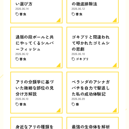
い選び方
の徹底排除法
2026.06.14
2026.06.12
害虫
害虫
通販の段ボールと共
ゴキブリと間違われ
にやってくるシルバ
て叩かれたゴミムシ
ーフィッシュ
の悲劇
2026.06.12
2026.06.10
害虫
ゴキブリ
アリの分類学に基づ
ベランダのアシナガ
いた微細な部位の見
バチを自力で撃退し
分け方解説
た私の成功体験記
2026.06.10
2026.06.09
害虫
蜂
身近なアリの種類を
最強の生命体を解析