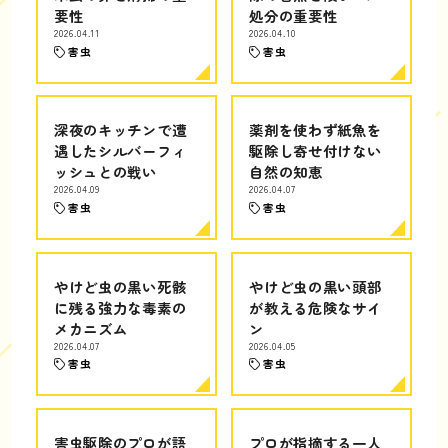
要性
処分の重要性
2026.04.11
2026.04.10
害虫
害虫
深夜のキッチンで遭
薬剤を使わず紙魚を
遇したシルバーフィ
駆除し寄せ付けない
ッシュとの戦い
自然の知恵
2026.04.09
2026.04.07
害虫
害虫
やけど虫の黒い死骸
やけど虫の黒い頭部
に残る強力な毒素の
が教える危険なサイ
メカニズム
ン
2026.04.07
2026.04.05
害虫
害虫
害虫駆除のプロが語
プロが指摘する一人