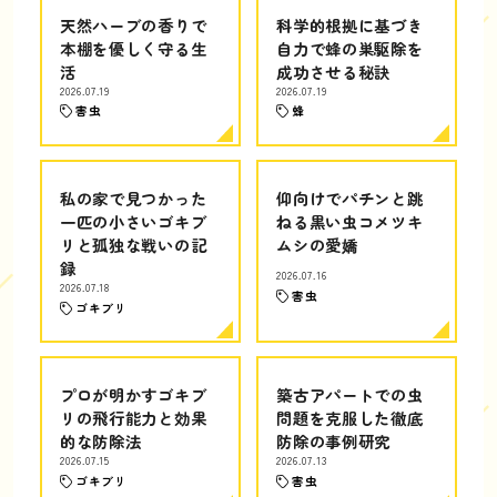
天然ハーブの香りで
科学的根拠に基づき
本棚を優しく守る生
自力で蜂の巣駆除を
活
成功させる秘訣
2026.07.19
2026.07.19
害虫
蜂
私の家で見つかった
仰向けでパチンと跳
一匹の小さいゴキブ
ねる黒い虫コメツキ
リと孤独な戦いの記
ムシの愛嬌
録
2026.07.16
2026.07.18
害虫
ゴキブリ
プロが明かすゴキブ
築古アパートでの虫
リの飛行能力と効果
問題を克服した徹底
的な防除法
防除の事例研究
2026.07.15
2026.07.13
ゴキブリ
害虫