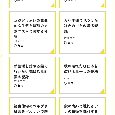
コクゾウムシの驚異
古い本棚で見つけた
的な生態と繁殖のメ
銀色の虫との遭遇記
カニズムに関する考
録
察
2026.03.02
2026.03.05
害虫
害虫
新生活を始める際に
秋の晴れた日に本を
行いたい完璧な虫対
広げる虫干しの作法
策の記録
2026.02.24
2026.03.01
害虫
害虫
築古住宅のゴキブリ
家の内外に現れるア
被害をバルサンで解
リの種類を識別する