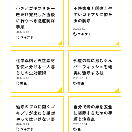
小さいゴキブリを一
不快害虫と間違えや
匹だけ発見した直後
すいゴキブリに似た
に行うべき徹底防除
虫の防除
手順
2026.02.07
2026.02.07
ゴキブリ
ゴキブリ
化学薬剤と天然素材
部屋の隅に潜むシル
を使い分ける一人暮
バーフィッシュを確
らしの虫対策術
実に駆除する技
2026.02.05
2026.02.04
害虫
害虫
駆除のプロに聞くゴ
自分で蜂の巣を安全
キブリが出たら絶対
に駆除するための手
やってはいけない事
順と注意点
2026.02.04
2026.02.04
ゴキブリ
蜂