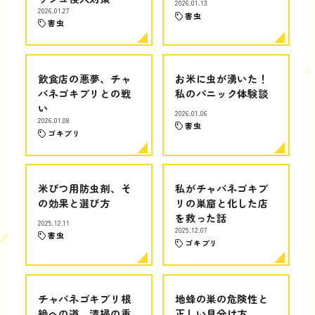
2026.01.13
2026.01.27
害虫
害虫
飲食店の悪夢、チャ
お米に虫が湧いた！
バネゴキブリとの戦
私のパニック体験談
い
2026.01.06
2026.01.08
害虫
ゴキブリ
米びつ用防虫剤、そ
私がチャバネゴキブ
の効果と選び方
リの巣窟と化した店
を救った話
2025.12.11
2025.12.07
害虫
ゴキブリ
チャバネゴキブリ根
地蜂の巣の危険性と
絶への道、清掃の重
正しい見分け方