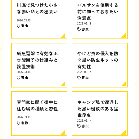
川底で見つけた小さ
バルサンを使用する
な赤い命との出会い
前に知っておきたい
注意点
2026.03.19
2026.03.18
害虫
害虫
紙魚駆除に有効なホ
やけど虫の侵入を防
ウ酸団子の仕組みと
ぐ黒い防虫ネットの
設置技術
有効性
2026.03.16
2026.03.15
害虫
害虫
専門家に聞く街中に
キャンプ場で遭遇し
住む鳩の種類と習性
た黒い斑紋のある猛
毒昆虫
2026.03.15
2026.03.14
害獣
害虫