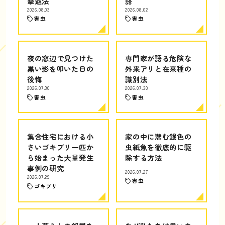
撃退法
語
2026.08.03
2026.08.02
害虫
害虫
夜の窓辺で見つけた
専門家が語る危険な
黒い影を叩いた日の
外来アリと在来種の
後悔
識別法
2026.07.30
2026.07.30
害虫
害虫
集合住宅における小
家の中に潜む銀色の
さいゴキブリ一匹か
虫紙魚を徹底的に駆
ら始まった大量発生
除する方法
事例の研究
2026.07.27
2026.07.29
害虫
ゴキブリ