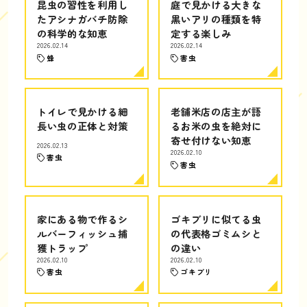
昆虫の習性を利用し
庭で見かける大きな
たアシナガバチ防除
黒いアリの種類を特
の科学的な知恵
定する楽しみ
2026.02.14
2026.02.14
蜂
害虫
トイレで見かける細
老舗米店の店主が語
長い虫の正体と対策
るお米の虫を絶対に
寄せ付けない知恵
2026.02.13
2026.02.10
害虫
害虫
家にある物で作るシ
ゴキブリに似てる虫
ルバーフィッシュ捕
の代表格ゴミムシと
獲トラップ
の違い
2026.02.10
2026.02.10
害虫
ゴキブリ