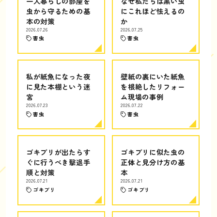
一人暮らしの部屋を
なぜ私たちは黒い虫
虫から守るための基
にこれほど怯えるの
本の対策
か
2026.07.26
2026.07.25
害虫
害虫
私が紙魚になった夜
壁紙の裏にいた紙魚
に見た本棚という迷
を根絶したリフォー
宮
ム現場の事例
2026.07.23
2026.07.22
害虫
害虫
ゴキブリが出たらす
ゴキブリに似た虫の
ぐに行うべき撃退手
正体と見分け方の基
順と対策
本
2026.07.21
2026.07.21
ゴキブリ
ゴキブリ