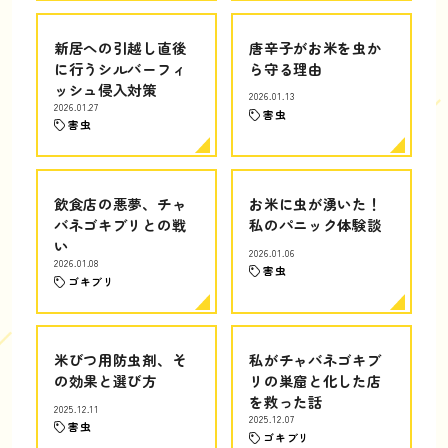
新居への引越し直後
唐辛子がお米を虫か
に行うシルバーフィ
ら守る理由
ッシュ侵入対策
2026.01.13
2026.01.27
害虫
害虫
飲食店の悪夢、チャ
お米に虫が湧いた！
バネゴキブリとの戦
私のパニック体験談
い
2026.01.06
2026.01.08
害虫
ゴキブリ
米びつ用防虫剤、そ
私がチャバネゴキブ
の効果と選び方
リの巣窟と化した店
を救った話
2025.12.11
2025.12.07
害虫
ゴキブリ