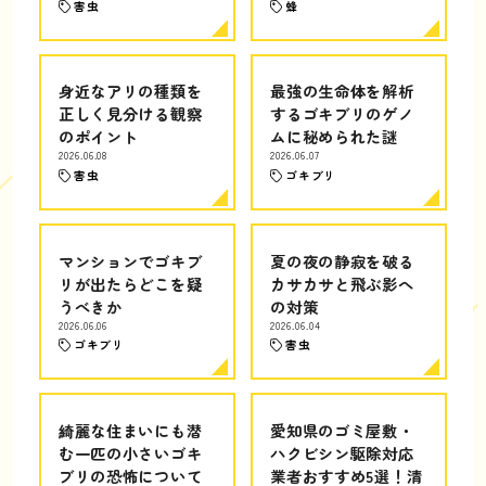
害虫
蜂
身近なアリの種類を
最強の生命体を解析
正しく見分ける観察
するゴキブリのゲノ
のポイント
ムに秘められた謎
2026.06.08
2026.06.07
害虫
ゴキブリ
マンションでゴキブ
夏の夜の静寂を破る
リが出たらどこを疑
カサカサと飛ぶ影へ
うべきか
の対策
2026.06.06
2026.06.04
ゴキブリ
害虫
綺麗な住まいにも潜
愛知県のゴミ屋敷・
む一匹の小さいゴキ
ハクビシン駆除対応
ブリの恐怖について
業者おすすめ5選！清