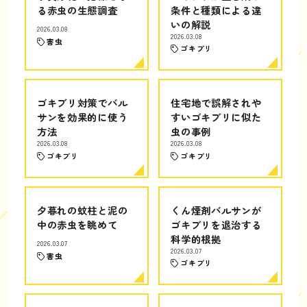
る赤虫の生態調査
条件と種類による違
いの解説
2026.03.08
2026.03.08
害虫
ゴキブリ
ゴキブリ対策でバル
住宅地で誤解されや
サンを効果的に使う
すいゴキブリに似た
方法
虫の事例
2026.03.08
2026.03.08
ゴキブリ
ゴキブリ
夕暮れの蚊柱と泥の
くん煙剤バルサンが
中の赤虫を眺めて
ゴキブリを退治する
科学的根拠
2026.03.07
2026.03.07
害虫
ゴキブリ