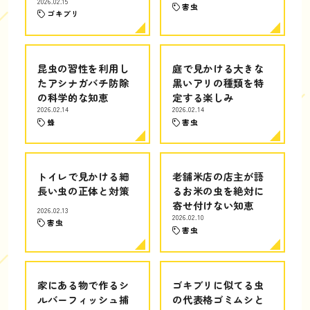
2026.02.15
害虫
ゴキブリ
昆虫の習性を利用し
庭で見かける大きな
たアシナガバチ防除
黒いアリの種類を特
の科学的な知恵
定する楽しみ
2026.02.14
2026.02.14
蜂
害虫
トイレで見かける細
老舗米店の店主が語
長い虫の正体と対策
るお米の虫を絶対に
寄せ付けない知恵
2026.02.13
2026.02.10
害虫
害虫
家にある物で作るシ
ゴキブリに似てる虫
ルバーフィッシュ捕
の代表格ゴミムシと