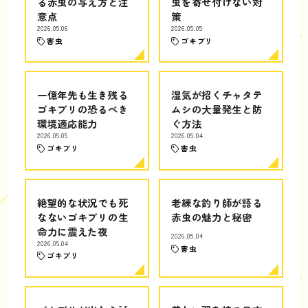
る赤虫の与え方と注
虫を寄せ付けない対
意点
策
2026.05.06
2026.05.05
害虫
ゴキブリ
一億年先も生き残る
湿気が招くチャタテ
ゴキブリの恐るべき
ムシの大量発生と防
環境適応能力
ぐ方法
2026.05.05
2026.05.04
ゴキブリ
害虫
絶望的な状況でも死
老練な釣り師が語る
なないゴキブリの生
赤虫の魅力と秘密
命力に震えた夜
2026.05.04
2026.05.04
害虫
ゴキブリ