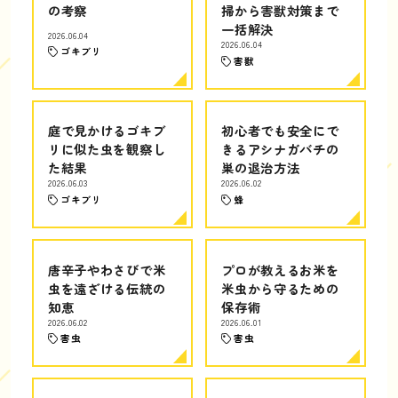
の考察
掃から害獣対策まで
一括解決
2026.06.04
2026.06.04
ゴキブリ
害獣
庭で見かけるゴキブ
初心者でも安全にで
リに似た虫を観察し
きるアシナガバチの
た結果
巣の退治方法
2026.06.03
2026.06.02
ゴキブリ
蜂
唐辛子やわさびで米
プロが教えるお米を
虫を遠ざける伝統の
米虫から守るための
知恵
保存術
2026.06.02
2026.06.01
害虫
害虫