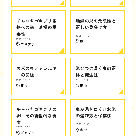
チャバネゴキブリ根
地蜂の巣の危険性と
絶への道、清掃の重
正しい見分け方
要性
2025.11.13
2025.11.19
蜂
ゴキブリ
お米の虫とアレルギ
米びつに湧く虫の正
ーの関係
体と発生源
2025.11.07
2025.11.03
害虫
害虫
チャバネゴキブリの
虫が湧きにくいお米
卵、その絶望的な現
の選び方と保存法
実
2025.11.01
2025.11.02
害虫
ゴキブリ