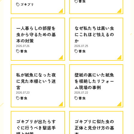
害虫
ゴキブリ
一人暮らしの部屋を
なぜ私たちは黒い虫
虫から守るための基
にこれほど怯えるの
本の対策
か
2026.07.26
2026.07.25
害虫
害虫
私が紙魚になった夜
壁紙の裏にいた紙魚
に見た本棚という迷
を根絶したリフォー
宮
ム現場の事例
2026.07.23
2026.07.22
害虫
害虫
ゴキブリが出たらす
ゴキブリに似た虫の
ぐに行うべき撃退手
正体と見分け方の基
順と対策
本