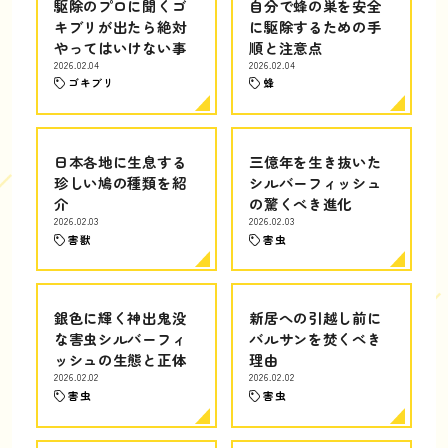
駆除のプロに聞くゴ
自分で蜂の巣を安全
キブリが出たら絶対
に駆除するための手
やってはいけない事
順と注意点
2026.02.04
2026.02.04
ゴキブリ
蜂
日本各地に生息する
三億年を生き抜いた
珍しい鳩の種類を紹
シルバーフィッシュ
介
の驚くべき進化
2026.02.03
2026.02.03
害獣
害虫
銀色に輝く神出鬼没
新居への引越し前に
な害虫シルバーフィ
バルサンを焚くべき
ッシュの生態と正体
理由
2026.02.02
2026.02.02
害虫
害虫