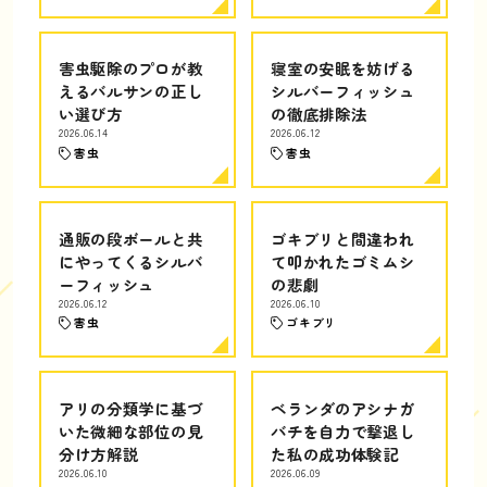
害虫駆除のプロが教
寝室の安眠を妨げる
えるバルサンの正し
シルバーフィッシュ
い選び方
の徹底排除法
2026.06.14
2026.06.12
害虫
害虫
通販の段ボールと共
ゴキブリと間違われ
にやってくるシルバ
て叩かれたゴミムシ
ーフィッシュ
の悲劇
2026.06.12
2026.06.10
害虫
ゴキブリ
アリの分類学に基づ
ベランダのアシナガ
いた微細な部位の見
バチを自力で撃退し
分け方解説
た私の成功体験記
2026.06.10
2026.06.09