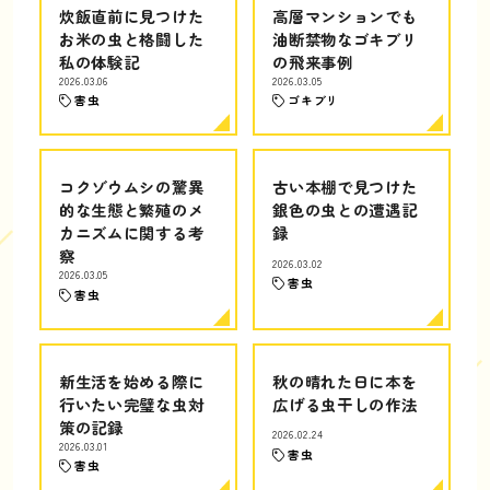
炊飯直前に見つけた
高層マンションでも
お米の虫と格闘した
油断禁物なゴキブリ
私の体験記
の飛来事例
2026.03.06
2026.03.05
害虫
ゴキブリ
コクゾウムシの驚異
古い本棚で見つけた
的な生態と繁殖のメ
銀色の虫との遭遇記
カニズムに関する考
録
察
2026.03.02
2026.03.05
害虫
害虫
新生活を始める際に
秋の晴れた日に本を
行いたい完璧な虫対
広げる虫干しの作法
策の記録
2026.02.24
2026.03.01
害虫
害虫