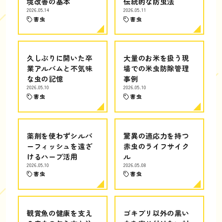
境改善の基本
伝統的な防虫法
2026.05.14
2026.05.11
害虫
害虫
久しぶりに開いた卒
大量のお米を扱う現
業アルバムと不気味
場での米虫防除管理
な虫の記憶
事例
2026.05.10
2026.05.10
害虫
害虫
薬剤を使わずシルバ
驚異の適応力を持つ
ーフィッシュを遠ざ
赤虫のライフサイク
けるハーブ活用
ル
2026.05.10
2026.05.08
害虫
害虫
観賞魚の健康を支え
ゴキブリ以外の黒い