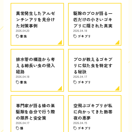
異常発生したアルゼ
駆除のプロが語る一
ンチンアリを見分け
匹だけの小さいゴキ
た対策事例
ブリに隠された真実
2026.04.20
2026.04.18
害虫
ゴキブリ
排水管の構造から考
プロが教えるゴキブ
える細長い虫の侵入
リに似た虫を特定す
経路
る秘訣
2026.04.18
2026.04.17
害虫
ゴキブリ
専門家が語る蜂の巣
空飛ぶゴキブリが私
駆除を自分で行う際
に向かってきた熱帯
の限界と安全策
夜の悪夢
2026.04.17
2026.04.15
蜂
ゴキブリ