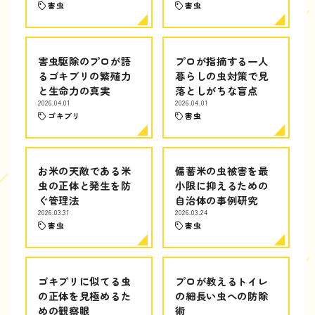
害虫
害虫
害虫駆除のプロが語
プロが指摘する一人
るゴキブリの繁殖力
暮らしの虫対策で見
と生命力の真実
落としがちな盲点
2026.04.01
2026.04.01
ゴキブリ
害虫
お米の天敵である米
備蓄米の虫被害を最
虫の正体と発生を防
小限に抑えるための
ぐ管理法
自治体の事例研究
2026.03.31
2026.03.24
害虫
害虫
ゴキブリに似てる虫
プロが教えるトイレ
の正体を見極めるた
の細長い虫への防除
めの観察眼
術