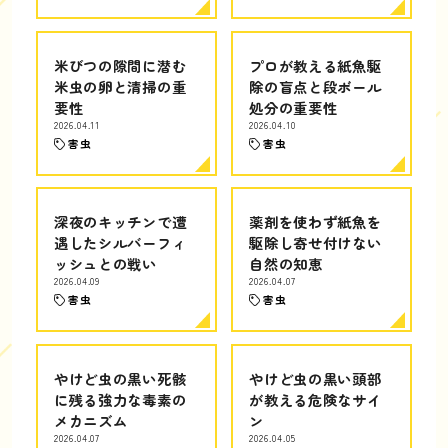
米びつの隙間に潜む
プロが教える紙魚駆
米虫の卵と清掃の重
除の盲点と段ボール
要性
処分の重要性
2026.04.11
2026.04.10
害虫
害虫
深夜のキッチンで遭
薬剤を使わず紙魚を
遇したシルバーフィ
駆除し寄せ付けない
ッシュとの戦い
自然の知恵
2026.04.09
2026.04.07
害虫
害虫
やけど虫の黒い死骸
やけど虫の黒い頭部
に残る強力な毒素の
が教える危険なサイ
メカニズム
ン
2026.04.07
2026.04.05