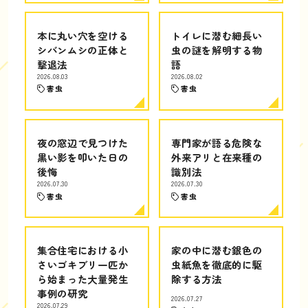
本に丸い穴を空ける
トイレに潜む細長い
シバンムシの正体と
虫の謎を解明する物
撃退法
語
2026.08.03
2026.08.02
害虫
害虫
夜の窓辺で見つけた
専門家が語る危険な
黒い影を叩いた日の
外来アリと在来種の
後悔
識別法
2026.07.30
2026.07.30
害虫
害虫
集合住宅における小
家の中に潜む銀色の
さいゴキブリ一匹か
虫紙魚を徹底的に駆
ら始まった大量発生
除する方法
事例の研究
2026.07.27
2026.07.29