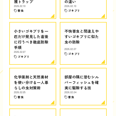
獲トラップ
の違い
2026.02.10
2026.02.10
害虫
ゴキブリ
小さいゴキブリを一
不快害虫と間違えや
匹だけ発見した直後
すいゴキブリに似た
に行うべき徹底防除
虫の防除
手順
2026.02.07
2026.02.07
ゴキブリ
ゴキブリ
化学薬剤と天然素材
部屋の隅に潜むシル
を使い分ける一人暮
バーフィッシュを確
らしの虫対策術
実に駆除する技
2026.02.05
2026.02.04
害虫
害虫