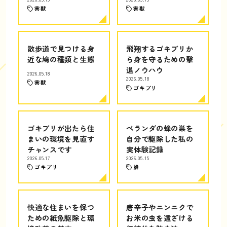
害獣
害獣
散歩道で見つける身
飛翔するゴキブリか
近な鳩の種類と生態
ら身を守るための撃
退ノウハウ
2026.05.18
2026.05.18
害獣
ゴキブリ
ゴキブリが出たら住
ベランダの蜂の巣を
まいの環境を見直す
自分で駆除した私の
チャンスです
実体験記録
2026.05.17
2026.05.15
ゴキブリ
蜂
快適な住まいを保つ
唐辛子やニンニクで
ための紙魚駆除と環
お米の虫を遠ざける