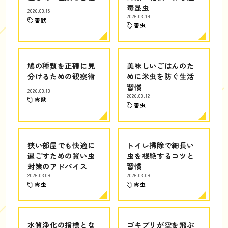
毒昆虫
2026.03.15
2026.03.14
害獣
害虫
鳩の種類を正確に見
美味しいごはんのた
分けるための観察術
めに米虫を防ぐ生活
習慣
2026.03.13
2026.03.12
害獣
害虫
狭い部屋でも快適に
トイレ掃除で細長い
過ごすための賢い虫
虫を根絶するコツと
対策のアドバイス
習慣
2026.03.09
2026.03.09
害虫
害虫
水質浄化の指標とな
ゴキブリが空を飛ぶ