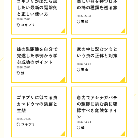
ゴキブリが出たら試
美しい羽を持つ日本
したい最新の駆除剤
の鳩の種類を巡る旅
と正しい使い方
2026.05.03
2026.05.03
害獣
ゴキブリ
蜂の巣駆除を自分で
家の中に潜むシミと
完遂した事例から学
いう虫の正体と対策
ぶ成功のポイント
2026.04.28
2026.05.01
害虫
蜂
ゴキブリに似てる虫
自力でアシナガバチ
カマドウマの跳躍と
の駆除に挑む前に確
生態
認すべき危険なサイ
ン
2026.04.26
2026.04.24
ゴキブリ
蜂