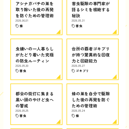
アシナガバチの巣を
害虫駆除の専門家が
取り除いた後の再発
語るシミを根絶する
を防ぐための管理術
秘訣
2026.06.01
2026.05.31
蜂
害虫
虫嫌いの一人暮らし
台所の覇者ゴキブリ
がたどり着いた究極
が持つ驚異的な回復
の防虫ルーティン
力と回避能力
2026.05.30
2026.05.27
害虫
ゴキブリ
都会の街灯に集まる
蜂の巣を自分で駆除
黒い頭のやけど虫へ
した後の再発を防ぐ
の警戒
ための管理術
2026.05.25
2026.05.24
害虫
蜂