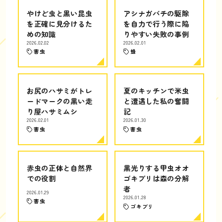
やけど虫と黒い昆虫
アシナガバチの駆除
を正確に見分けるた
を自力で行う際に陥
めの知識
りやすい失敗の事例
2026.02.02
2026.02.01
害虫
蜂
お尻のハサミがトレ
夏のキッチンで米虫
ードマークの黒い走
と遭遇した私の奮闘
り屋ハサミムシ
記
2026.02.01
2026.01.30
害虫
害虫
赤虫の正体と自然界
黒光りする甲虫オオ
での役割
ゴキブリは森の分解
者
2026.01.29
2026.01.28
害虫
ゴキブリ