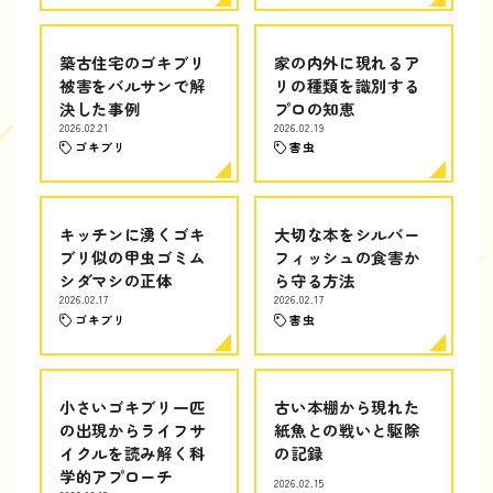
築古住宅のゴキブリ
家の内外に現れるア
被害をバルサンで解
リの種類を識別する
決した事例
プロの知恵
2026.02.21
2026.02.19
ゴキブリ
害虫
キッチンに湧くゴキ
大切な本をシルバー
ブリ似の甲虫ゴミム
フィッシュの食害か
シダマシの正体
ら守る方法
2026.02.17
2026.02.17
ゴキブリ
害虫
小さいゴキブリ一匹
古い本棚から現れた
の出現からライフサ
紙魚との戦いと駆除
イクルを読み解く科
の記録
学的アプローチ
2026.02.15