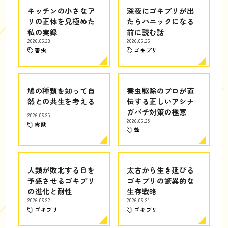
キッチンの小さなア
深夜にゴキブリが出
リの正体を見極めた
たらパニックになる
私の実録
前に読む話
2026.06.28
2026.06.26
害虫
ゴキブリ
鳩の種類を知って自
害虫駆除のプロが直
然との共生を考える
伝する正しいアシナ
ガバチ対策の極意
2026.06.25
2026.06.25
害獣
蜂
人類が敗北する日を
太古から生き延びる
予感させるゴキブリ
ゴキブリの驚異的な
の進化と耐性
生存戦略
2026.06.22
2026.06.21
ゴキブリ
ゴキブリ