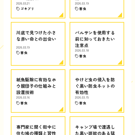
2026.03.21
2026.03.19
ゴキブリ
害虫
川底で見つけた小さ
バルサンを使用する
な赤い命との出会い
前に知っておきたい
注意点
2026.03.19
2026.03.18
害虫
害虫
紙魚駆除に有効なホ
やけど虫の侵入を防
ウ酸団子の仕組みと
ぐ黒い防虫ネットの
設置技術
有効性
2026.03.16
2026.03.15
害虫
害虫
専門家に聞く街中に
キャンプ場で遭遇し
住む鳩の種類と習性
た黒い斑紋のある猛