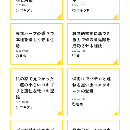
2026.07.21
2026.07.21
ゴキブリ
ゴキブリ
天然ハーブの香りで
科学的根拠に基づき
本棚を優しく守る生
自力で蜂の巣駆除を
活
成功させる秘訣
2026.07.19
2026.07.19
害虫
蜂
私の家で見つかった
仰向けでパチンと跳
一匹の小さいゴキブ
ねる黒い虫コメツキ
リと孤独な戦いの記
ムシの愛嬌
録
2026.07.16
2026.07.18
害虫
ゴキブリ
プロが明かすゴキブ
築古アパートでの虫