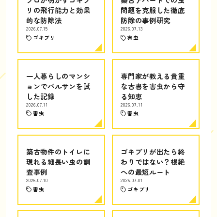
リの飛行能力と効果
問題を克服した徹底
的な防除法
防除の事例研究
2026.07.15
2026.07.13
ゴキブリ
害虫
一人暮らしのマンシ
専門家が教える貴重
ョンでバルサンを試
な古書を害虫から守
した記録
る知恵
2026.07.11
2026.07.11
害虫
害虫
築古物件のトイレに
ゴキブリが出たら終
現れる細長い虫の調
わりではない？根絶
査事例
への最短ルート
2026.07.10
2026.07.01
害虫
ゴキブリ