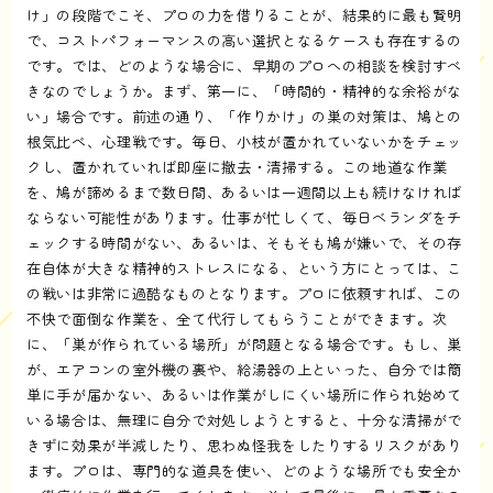
け」の段階でこそ、プロの力を借りることが、結果的に最も賢明
で、コストパフォーマンスの高い選択となるケースも存在するの
です。では、どのような場合に、早期のプロへの相談を検討すべ
きなのでしょうか。まず、第一に、「時間的・精神的な余裕がな
い」場合です。前述の通り、「作りかけ」の巣の対策は、鳩との
根気比べ、心理戦です。毎日、小枝が置かれていないかをチェッ
クし、置かれていれば即座に撤去・清掃する。この地道な作業
を、鳩が諦めるまで数日間、あるいは一週間以上も続けなければ
ならない可能性があります。仕事が忙しくて、毎日ベランダをチ
ェックする時間がない、あるいは、そもそも鳩が嫌いで、その存
在自体が大きな精神的ストレスになる、という方にとっては、こ
の戦いは非常に過酷なものとなります。プロに依頼すれば、この
不快で面倒な作業を、全て代行してもらうことができます。次
に、「巣が作られている場所」が問題となる場合です。もし、巣
が、エアコンの室外機の裏や、給湯器の上といった、自分では簡
単に手が届かない、あるいは作業がしにくい場所に作られ始めて
いる場合は、無理に自分で対処しようとすると、十分な清掃がで
きずに効果が半減したり、思わぬ怪我をしたりするリスクがあり
ます。プロは、専門的な道具を使い、どのような場所でも安全か