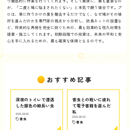
つ徹底的に作業を行ってくれます。そして最後に、最も重要なの
が、「二度と鳩に悩まされたくない」と本気で願う場合です。プ
ロは、単に作りかけの巣を撤去するだけでなく、なぜ鳩がその場
所を選んだのかを専門家の視点から分析し、防鳥ネットの設置な
ど、将来的な再発を完全に防ぐための、最も効果的な恒久対策を
提案・施工してくれます。初期段階での投資は、未来の平和と安
心を手に入れるための、最も確実な保険となるのです。
おすすめ記事
深夜のトイレで遭遇
害虫との戦いに疲れ
した銀色の細長い虫
て電子書籍を選んだ
私
2026.08.06
2026.08.03
害虫
害虫