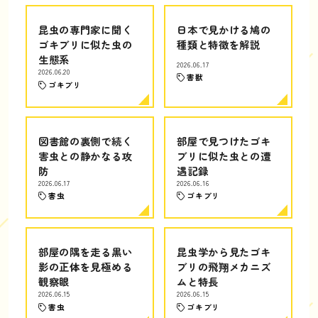
昆虫の専門家に聞く
日本で見かける鳩の
ゴキブリに似た虫の
種類と特徴を解説
生態系
2026.06.17
2026.06.20
害獣
ゴキブリ
図書館の裏側で続く
部屋で見つけたゴキ
害虫との静かなる攻
ブリに似た虫との遭
防
遇記録
2026.06.17
2026.06.16
害虫
ゴキブリ
部屋の隅を走る黒い
昆虫学から見たゴキ
影の正体を見極める
ブリの飛翔メカニズ
観察眼
ムと特長
2026.06.15
2026.06.15
害虫
ゴキブリ