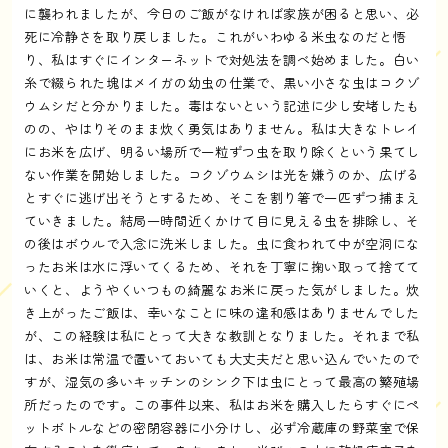
に襲われましたが、今日のご飯がなければ家族が困ると思い、必
死に冷静さを取り戻しました。これがいわゆる米虫なのだと悟
り、私はすぐにインターネットで対処法を調べ始めました。白い
糸で綴られた塊はメイガの幼虫の仕業で、黒い小さな虫はコクゾ
ウムシだと分かりました。毒はないという記述に少し安堵したも
のの、やはりそのまま炊く勇気はありません。私は大きなトレイ
にお米を広げ、明るい場所で一粒ずつ虫を取り除くという果てし
ない作業を開始しました。コクゾウムシは光を嫌うのか、広げる
とすぐに逃げ出そうとするため、そこを割り箸で一匹ずつ捕まえ
ていきました。結局一時間近くかけて目に見える虫を排除し、そ
の後はボウルで入念に洗米しました。虫に食われて中が空洞にな
ったお米は水に浮いてくるため、それを丁寧に掬い取って捨てて
いくと、ようやくいつもの綺麗なお米に戻った気がしました。炊
き上がったご飯は、幸いなことに味の違和感はありませんでした
が、この経験は私にとって大きな教訓となりました。それまで私
は、お米は常温で置いておいても大丈夫だと思い込んでいたので
すが、湿気の多いキッチンのシンク下は虫にとって最高の繁殖場
所だったのです。この事件以来、私はお米を購入したらすぐにペ
ットボトルなどの密閉容器に小分けし、必ず冷蔵庫の野菜室で保