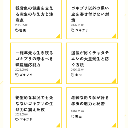
観賞魚の健康を支え
ゴキブリ以外の黒い
る赤虫の与え方と注
虫を寄せ付けない対
意点
策
2026.05.06
2026.05.05
害虫
ゴキブリ
一億年先も生き残る
湿気が招くチャタテ
ゴキブリの恐るべき
ムシの大量発生と防
環境適応能力
ぐ方法
2026.05.05
2026.05.04
ゴキブリ
害虫
絶望的な状況でも死
老練な釣り師が語る
なないゴキブリの生
赤虫の魅力と秘密
命力に震えた夜
2026.05.04
2026.05.04
害虫
ゴキブリ