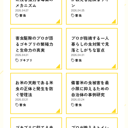
メカニズム
ン
2026.04.07
2026.04.05
害虫
害虫
害虫駆除のプロが語
プロが指摘する一人
るゴキブリの繁殖力
暮らしの虫対策で見
と生命力の真実
落としがちな盲点
2026.04.01
2026.04.01
ゴキブリ
害虫
お米の天敵である米
備蓄米の虫被害を最
虫の正体と発生を防
小限に抑えるための
ぐ管理法
自治体の事例研究
2026.03.31
2026.03.24
害虫
害虫
ゴキブリに似てる虫
プロが教えるトイレ