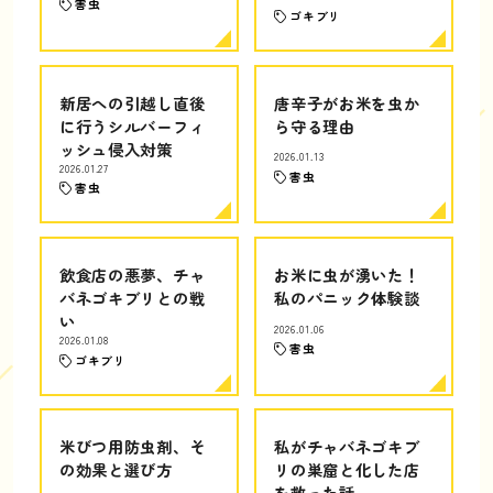
害虫
ゴキブリ
新居への引越し直後
唐辛子がお米を虫か
に行うシルバーフィ
ら守る理由
ッシュ侵入対策
2026.01.13
2026.01.27
害虫
害虫
飲食店の悪夢、チャ
お米に虫が湧いた！
バネゴキブリとの戦
私のパニック体験談
い
2026.01.06
2026.01.08
害虫
ゴキブリ
米びつ用防虫剤、そ
私がチャバネゴキブ
の効果と選び方
リの巣窟と化した店
を救った話