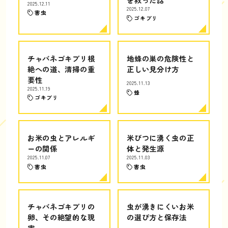
2025.12.11
2025.12.07
害虫
ゴキブリ
チャバネゴキブリ根
地蜂の巣の危険性と
絶への道、清掃の重
正しい見分け方
要性
2025.11.13
2025.11.19
蜂
ゴキブリ
お米の虫とアレルギ
米びつに湧く虫の正
ーの関係
体と発生源
2025.11.07
2025.11.03
害虫
害虫
チャバネゴキブリの
虫が湧きにくいお米
卵、その絶望的な現
の選び方と保存法
実