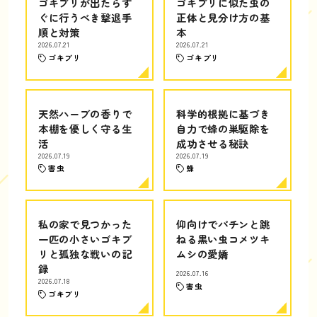
ゴキブリが出たらす
ゴキブリに似た虫の
ぐに行うべき撃退手
正体と見分け方の基
順と対策
本
2026.07.21
2026.07.21
ゴキブリ
ゴキブリ
天然ハーブの香りで
科学的根拠に基づき
本棚を優しく守る生
自力で蜂の巣駆除を
活
成功させる秘訣
2026.07.19
2026.07.19
害虫
蜂
私の家で見つかった
仰向けでパチンと跳
一匹の小さいゴキブ
ねる黒い虫コメツキ
リと孤独な戦いの記
ムシの愛嬌
録
2026.07.16
2026.07.18
害虫
ゴキブリ