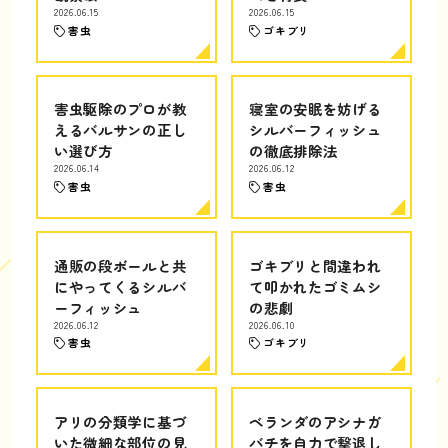
2026.06.15
2026.06.15
害虫
ゴキブリ
害虫駆除のプロが教
寝室の安眠を妨げる
えるバルサンの正し
シルバーフィッシュ
い選び方
の徹底排除法
2026.06.14
2026.06.12
害虫
害虫
通販の段ボールと共
ゴキブリと間違われ
にやってくるシルバ
て叩かれたゴミムシ
ーフィッシュ
の悲劇
2026.06.12
2026.06.10
害虫
ゴキブリ
アリの分類学に基づ
ベランダのアシナガ
いた微細な部位の見
バチを自力で撃退し