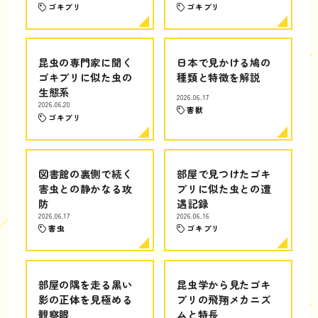
ゴキブリ
ゴキブリ
昆虫の専門家に聞く
日本で見かける鳩の
ゴキブリに似た虫の
種類と特徴を解説
生態系
2026.06.17
2026.06.20
害獣
ゴキブリ
図書館の裏側で続く
部屋で見つけたゴキ
害虫との静かなる攻
ブリに似た虫との遭
防
遇記録
2026.06.17
2026.06.16
害虫
ゴキブリ
部屋の隅を走る黒い
昆虫学から見たゴキ
影の正体を見極める
ブリの飛翔メカニズ
観察眼
ムと特長