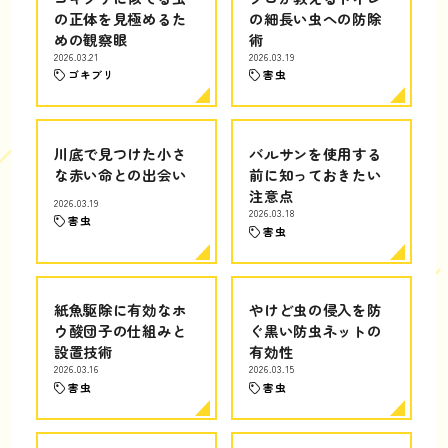
の正体を見極めるた
の細長い虫への防除
めの観察眼
術
2026.03.21
2026.03.19
ゴキブリ
害虫
川底で見つけた小さ
バルサンを使用する
な赤い命との出会い
前に知っておきたい
注意点
2026.03.19
2026.03.18
害虫
害虫
紙魚駆除に有効なホ
やけど虫の侵入を防
ウ酸団子の仕組みと
ぐ黒い防虫ネットの
設置技術
有効性
2026.03.16
2026.03.15
害虫
害虫