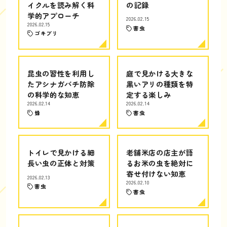
イクルを読み解く科
の記録
学的アプローチ
2026.02.15
2026.02.15
害虫
ゴキブリ
昆虫の習性を利用し
庭で見かける大きな
たアシナガバチ防除
黒いアリの種類を特
の科学的な知恵
定する楽しみ
2026.02.14
2026.02.14
蜂
害虫
トイレで見かける細
老舗米店の店主が語
長い虫の正体と対策
るお米の虫を絶対に
寄せ付けない知恵
2026.02.13
2026.02.10
害虫
害虫