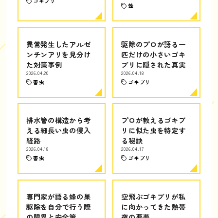
ゴキブリ
蜂
異常発生したアルゼ
駆除のプロが語る一
ンチンアリを見分け
匹だけの小さいゴキ
た対策事例
ブリに隠された真実
2026.04.20
2026.04.18
害虫
ゴキブリ
排水管の構造から考
プロが教えるゴキブ
える細長い虫の侵入
リに似た虫を特定す
経路
る秘訣
2026.04.18
2026.04.17
害虫
ゴキブリ
専門家が語る蜂の巣
空飛ぶゴキブリが私
駆除を自分で行う際
に向かってきた熱帯
の限界と安全策
夜の悪夢