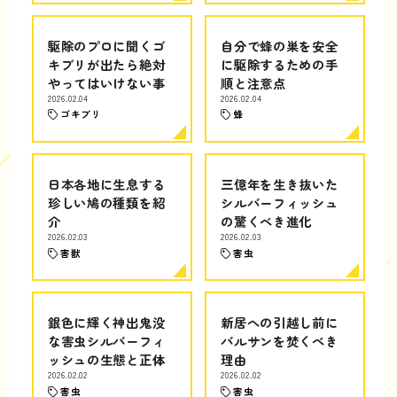
駆除のプロに聞くゴ
自分で蜂の巣を安全
キブリが出たら絶対
に駆除するための手
やってはいけない事
順と注意点
2026.02.04
2026.02.04
ゴキブリ
蜂
日本各地に生息する
三億年を生き抜いた
珍しい鳩の種類を紹
シルバーフィッシュ
介
の驚くべき進化
2026.02.03
2026.02.03
害獣
害虫
銀色に輝く神出鬼没
新居への引越し前に
な害虫シルバーフィ
バルサンを焚くべき
ッシュの生態と正体
理由
2026.02.02
2026.02.02
害虫
害虫