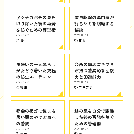
アシナガバチの巣を
害虫駆除の専門家が
取り除いた後の再発
語るシミを根絶する
を防ぐための管理術
秘訣
2026.06.01
2026.05.31
蜂
害虫
虫嫌いの一人暮らし
台所の覇者ゴキブリ
がたどり着いた究極
が持つ驚異的な回復
の防虫ルーティン
力と回避能力
2026.05.30
2026.05.27
害虫
ゴキブリ
都会の街灯に集まる
蜂の巣を自分で駆除
黒い頭のやけど虫へ
した後の再発を防ぐ
の警戒
ための管理術
2026.05.25
2026.05.24
害虫
蜂