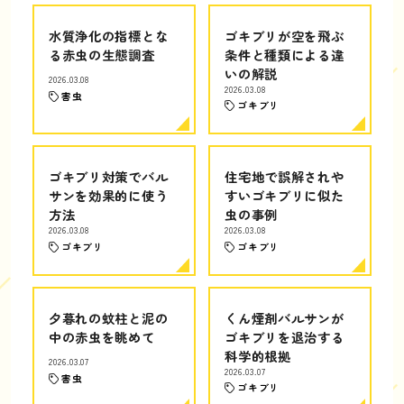
水質浄化の指標とな
ゴキブリが空を飛ぶ
る赤虫の生態調査
条件と種類による違
いの解説
2026.03.08
2026.03.08
害虫
ゴキブリ
ゴキブリ対策でバル
住宅地で誤解されや
サンを効果的に使う
すいゴキブリに似た
方法
虫の事例
2026.03.08
2026.03.08
ゴキブリ
ゴキブリ
夕暮れの蚊柱と泥の
くん煙剤バルサンが
中の赤虫を眺めて
ゴキブリを退治する
科学的根拠
2026.03.07
2026.03.07
害虫
ゴキブリ