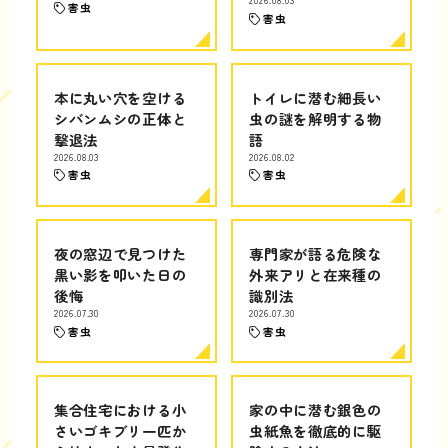
2026.08.03
害虫
害虫
本に丸い穴を空ける
トイレに潜む細長い
シバンムシの正体と
虫の謎を解明する物
撃退法
語
2026.08.03
2026.08.02
害虫
害虫
夜の窓辺で見つけた
専門家が語る危険な
黒い影を叩いた日の
外来アリと在来種の
後悔
識別法
2026.07.30
2026.07.30
害虫
害虫
集合住宅における小
家の中に潜む銀色の
さいゴキブリ一匹か
虫紙魚を徹底的に駆