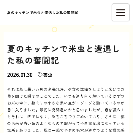
夏のキッチンで米虫と遭遇した私の奮闘記
夏のキッチンで米虫と遭遇し
た私の奮闘記
2026.01.30
害虫
それは蒸し暑い八月の夕暮れ時、夕食の準備をしようと米びつの
蓋を開けた瞬間のことでした。いつも通り白く輝いているはずの
お米の中に、数ミリの小さな黒い点がモゾモゾと動いているのが
目に入りました。最初は見間違いかと思いましたが、目を凝らす
とそれは一匹ではなく、あちこちでうごめいており、さらに一部
のお米が白い糸のようなもので繋がって不自然な塊になっている
場所もありました。私は一瞬で全身の毛穴が逆立つような嫌悪感