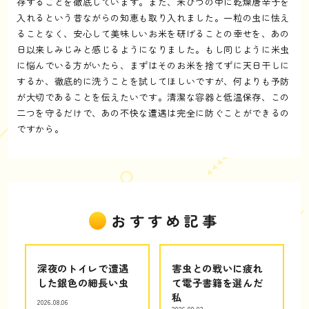
存することを徹底しています。また、米びつの中に乾燥唐辛子を
入れるという昔ながらの知恵も取り入れました。一粒の虫に怯え
ることなく、安心して美味しいお米を研げることの幸せを、あの
日以来しみじみと感じるようになりました。もし同じように米虫
に悩んでいる方がいたら、まずはそのお米を捨てずに天日干しに
するか、徹底的に洗うことを試してほしいですが、何よりも予防
が大切であることを伝えたいです。清潔な容器と低温保存、この
二つを守るだけで、あの不快な遭遇は完全に防ぐことができるの
ですから。
おすすめ記事
深夜のトイレで遭遇
害虫との戦いに疲れ
した銀色の細長い虫
て電子書籍を選んだ
私
2026.08.06