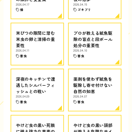
2026.04.17
2026.04.15
蜂
ゴキブリ
米びつの隙間に潜む
プロが教える紙魚駆
米虫の卵と清掃の重
除の盲点と段ボール
要性
処分の重要性
2026.04.11
2026.04.10
害虫
害虫
深夜のキッチンで遭
薬剤を使わず紙魚を
遇したシルバーフィ
駆除し寄せ付けない
ッシュとの戦い
自然の知恵
2026.04.09
2026.04.07
害虫
害虫
やけど虫の黒い死骸
やけど虫の黒い頭部
に残る強力な毒素の
が教える危険なサイ