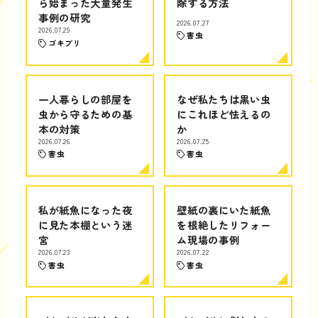
ら始まった大量発生
除する方法
事例の研究
2026.07.27
2026.07.29
害虫
ゴキブリ
一人暮らしの部屋を
なぜ私たちは黒い虫
虫から守るための基
にこれほど怯えるの
本の対策
か
2026.07.26
2026.07.25
害虫
害虫
私が紙魚になった夜
壁紙の裏にいた紙魚
に見た本棚という迷
を根絶したリフォー
宮
ム現場の事例
2026.07.23
2026.07.22
害虫
害虫