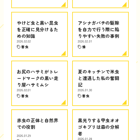
やけど虫と黒い昆虫
アシナガバチの駆除
を正確に見分けるた
を自力で行う際に陥
めの知識
りやすい失敗の事例
2026.02.02
2026.02.01
害虫
蜂
お尻のハサミがトレ
夏のキッチンで米虫
ードマークの黒い走
と遭遇した私の奮闘
り屋ハサミムシ
記
2026.02.01
2026.01.30
害虫
害虫
赤虫の正体と自然界
黒光りする甲虫オオ
での役割
ゴキブリは森の分解
者
2026.01.29
2026.01.28