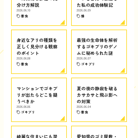
分け方解説
た私の成功体験記
2026.06.10
2026.06.09
害虫
蜂
身近なアリの種類を
最強の生命体を解析
正しく見分ける観察
するゴキブリのゲノ
のポイント
ムに秘められた謎
2026.06.08
2026.06.07
害虫
ゴキブリ
マンションでゴキブ
夏の夜の静寂を破る
リが出たらどこを疑
カサカサと飛ぶ影へ
うべきか
の対策
2026.06.06
2026.06.04
ゴキブリ
害虫
綺麗な住まいにも潜
愛知県のゴミ屋敷・