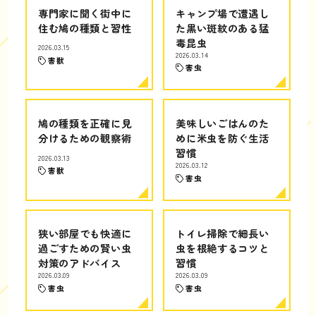
専門家に聞く街中に
キャンプ場で遭遇し
住む鳩の種類と習性
た黒い斑紋のある猛
毒昆虫
2026.03.15
2026.03.14
害獣
害虫
鳩の種類を正確に見
美味しいごはんのた
分けるための観察術
めに米虫を防ぐ生活
習慣
2026.03.13
2026.03.12
害獣
害虫
狭い部屋でも快適に
トイレ掃除で細長い
過ごすための賢い虫
虫を根絶するコツと
対策のアドバイス
習慣
2026.03.09
2026.03.09
害虫
害虫