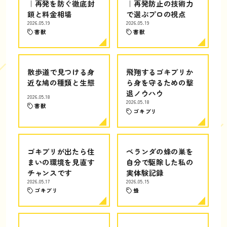
｜再発を防ぐ徹底封
｜再発防止の技術力
鎖と料金相場
で選ぶプロの視点
2026.05.19
2026.05.19
害獣
害獣
散歩道で見つける身
飛翔するゴキブリか
近な鳩の種類と生態
ら身を守るための撃
退ノウハウ
2026.05.18
2026.05.18
害獣
ゴキブリ
ゴキブリが出たら住
ベランダの蜂の巣を
まいの環境を見直す
自分で駆除した私の
チャンスです
実体験記録
2026.05.17
2026.05.15
ゴキブリ
蜂