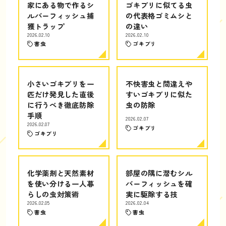
家にある物で作るシ
ゴキブリに似てる虫
ルバーフィッシュ捕
の代表格ゴミムシと
獲トラップ
の違い
2026.02.10
2026.02.10
害虫
ゴキブリ
小さいゴキブリを一
不快害虫と間違えや
匹だけ発見した直後
すいゴキブリに似た
に行うべき徹底防除
虫の防除
手順
2026.02.07
2026.02.07
ゴキブリ
ゴキブリ
化学薬剤と天然素材
部屋の隅に潜むシル
を使い分ける一人暮
バーフィッシュを確
らしの虫対策術
実に駆除する技
2026.02.05
2026.02.04
害虫
害虫