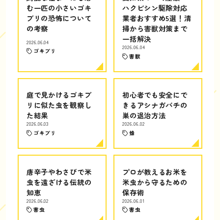
む一匹の小さいゴキ
ハクビシン駆除対応
ブリの恐怖について
業者おすすめ5選！清
の考察
掃から害獣対策まで
一括解決
2026.06.04
2026.06.04
ゴキブリ
害獣
庭で見かけるゴキブ
初心者でも安全にで
リに似た虫を観察し
きるアシナガバチの
た結果
巣の退治方法
2026.06.03
2026.06.02
ゴキブリ
蜂
唐辛子やわさびで米
プロが教えるお米を
虫を遠ざける伝統の
米虫から守るための
知恵
保存術
2026.06.02
2026.06.01
害虫
害虫