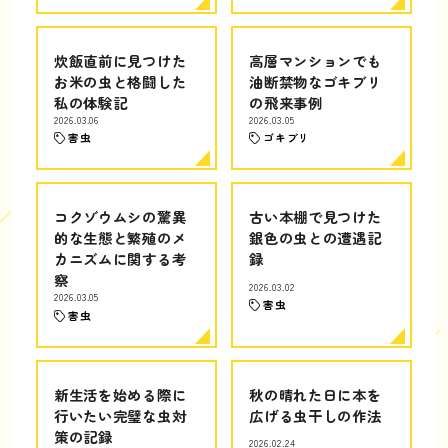
炊飯直前に見つけた
高層マンションでも
お米の虫と格闘した
油断禁物なゴキブリ
私の体験記
の飛来事例
2026.03.06
2026.03.05
害虫
ゴキブリ
コクゾウムシの驚異
古い本棚で見つけた
的な生態と繁殖のメ
銀色の虫との遭遇記
カニズムに関する考
録
察
2026.03.02
2026.03.05
害虫
害虫
新生活を始める際に
秋の晴れた日に本を
行いたい完璧な虫対
広げる虫干しの作法
策の記録
2026.02.24