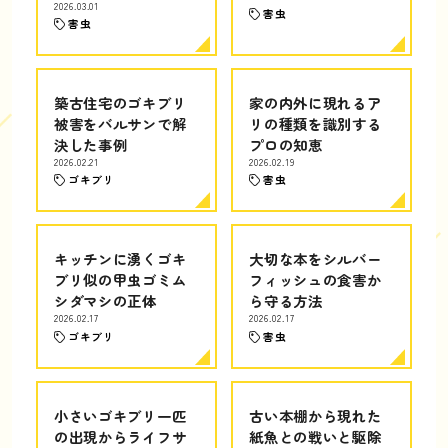
2026.03.01
害虫
害虫
築古住宅のゴキブリ
家の内外に現れるア
被害をバルサンで解
リの種類を識別する
決した事例
プロの知恵
2026.02.21
2026.02.19
ゴキブリ
害虫
キッチンに湧くゴキ
大切な本をシルバー
ブリ似の甲虫ゴミム
フィッシュの食害か
シダマシの正体
ら守る方法
2026.02.17
2026.02.17
ゴキブリ
害虫
小さいゴキブリ一匹
古い本棚から現れた
の出現からライフサ
紙魚との戦いと駆除