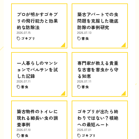
プロが明かすゴキブ
築古アパートでの虫
リの飛行能力と効果
問題を克服した徹底
的な防除法
防除の事例研究
2026.07.15
2026.07.13
ゴキブリ
害虫
一人暮らしのマンシ
専門家が教える貴重
ョンでバルサンを試
な古書を害虫から守
した記録
る知恵
2026.07.11
2026.07.11
害虫
害虫
築古物件のトイレに
ゴキブリが出たら終
現れる細長い虫の調
わりではない？根絶
査事例
への最短ルート
2026.07.10
2026.07.01
害虫
ゴキブリ