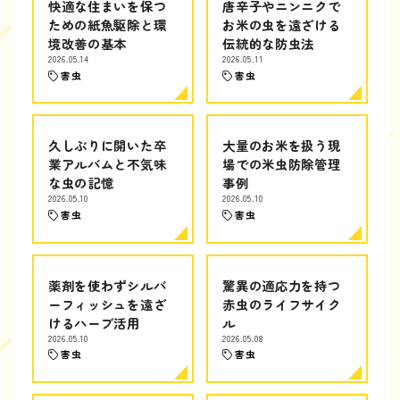
快適な住まいを保つ
唐辛子やニンニクで
ための紙魚駆除と環
お米の虫を遠ざける
境改善の基本
伝統的な防虫法
2026.05.14
2026.05.11
害虫
害虫
久しぶりに開いた卒
大量のお米を扱う現
業アルバムと不気味
場での米虫防除管理
な虫の記憶
事例
2026.05.10
2026.05.10
害虫
害虫
薬剤を使わずシルバ
驚異の適応力を持つ
ーフィッシュを遠ざ
赤虫のライフサイク
けるハーブ活用
ル
2026.05.10
2026.05.08
害虫
害虫