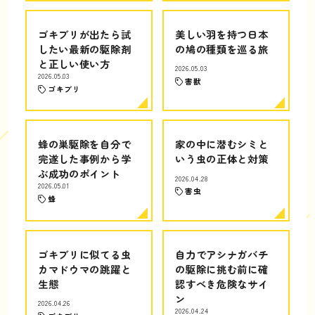
ゴキブリが出たら試
美しい羽を持つ日本
したい最新の駆除剤
の鳩の種類を巡る旅
と正しい使い方
2026.05.03
2026.05.03
害獣
ゴキブリ
蜂の巣駆除を自分で
家の中に潜むシミと
完遂した事例から学
いう虫の正体と対策
ぶ成功のポイント
2026.04.28
2026.05.01
害虫
蜂
ゴキブリに似てる虫
自力でアシナガバチ
カマドウマの跳躍と
の駆除に挑む前に確
生態
認すべき危険なサイ
ン
2026.04.26
2026.04.24