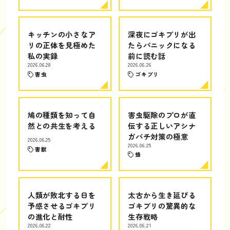
キッチンの小さなア
深夜にゴキブリが出
リの正体を見極めた
たらパニックになる
私の実録
前に読む話
2026.06.28
2026.06.26
害虫
ゴキブリ
鳩の種類を知って自
害虫駆除のプロが直
然との共生を考える
伝する正しいアシナ
ガバチ対策の極意
2026.06.25
2026.06.25
害獣
蜂
人類が敗北する日を
太古から生き延びる
予感させるゴキブリ
ゴキブリの驚異的な
の進化と耐性
生存戦略
2026.06.22
2026.06.21