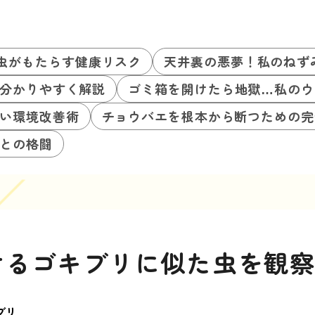
虫がもたらす健康リスク
天井裏の悪夢！私のねず
分かりやすく解説
ゴミ箱を開けたら地獄…私のウ
い環境改善術
チョウバエを根本から断つための完
との格闘
けるゴキブリに似た虫を観
ブリ