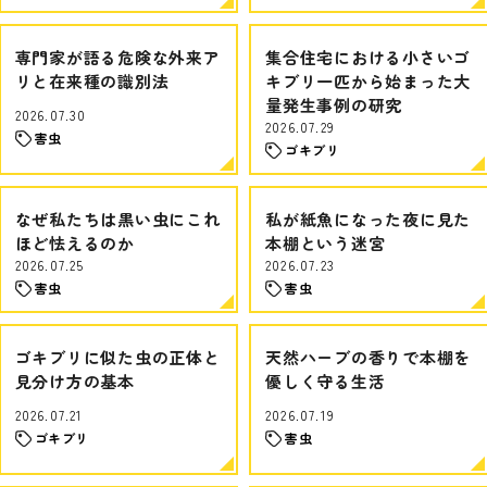
専門家が語る危険な外来ア
集合住宅における小さいゴ
リと在来種の識別法
キブリ一匹から始まった大
量発生事例の研究
2026.07.30
2026.07.29
害虫
ゴキブリ
なぜ私たちは黒い虫にこれ
私が紙魚になった夜に見た
ほど怯えるのか
本棚という迷宮
2026.07.25
2026.07.23
害虫
害虫
ゴキブリに似た虫の正体と
天然ハーブの香りで本棚を
見分け方の基本
優しく守る生活
2026.07.21
2026.07.19
ゴキブリ
害虫