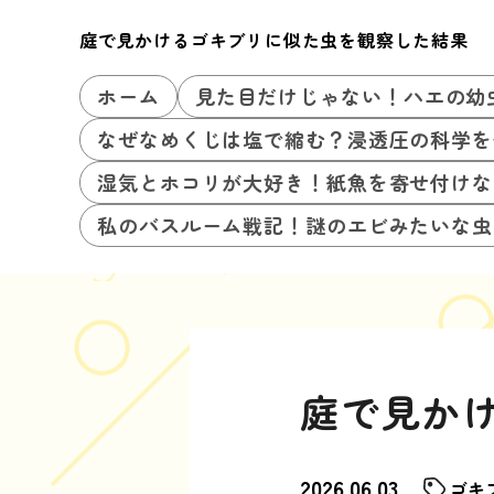
庭で見かけるゴキブリに似た虫を観察した結果
ホーム
見た目だけじゃない！ハエの幼
なぜなめくじは塩で縮む？浸透圧の科学を
湿気とホコリが大好き！紙魚を寄せ付けな
私のバスルーム戦記！謎のエビみたいな虫
庭で見か
2026.06.03
ゴキ