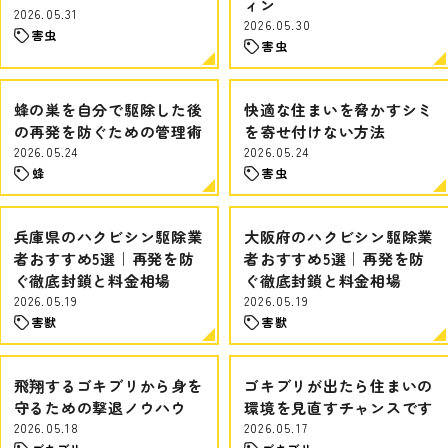
ィン
2026.05.31
2026.05.30
害虫
害虫
蜂の巣を自分で駆除した後
快適な住まいを脅かすシミ
の再発を防ぐための管理術
を寄せ付けない方法
2026.05.24
2026.05.24
蜂
害虫
兵庫県のハクビシン駆除業
大阪府のハクビシン駆除業
者おすすめ5選｜再発を防
者おすすめ5選｜再発を防
ぐ徹底封鎖と料金相場
ぐ徹底封鎖と料金相場
2026.05.19
2026.05.19
害獣
害獣
飛翔するゴキブリから身を
ゴキブリが出たら住まいの
守るための撃退ノウハウ
環境を見直すチャンスです
2026.05.18
2026.05.17