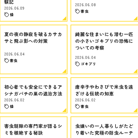
験記
2026.06.08
2026.06.09
害虫
蜂
夏の夜の静寂を破るカサカ
綺麗な住まいにも潜む一匹
サと飛ぶ影への対策
の小さいゴキブリの恐怖に
ついての考察
2026.06.04
2026.06.04
害虫
ゴキブリ
初心者でも安全にできるア
唐辛子やわさびで米虫を遠
シナガバチの巣の退治方法
ざける伝統の知恵
2026.06.02
2026.06.02
蜂
害虫
害虫駆除の専門家が語るシ
虫嫌いの一人暮らしがたど
ミを根絶する秘訣
り着いた究極の防虫ルーテ