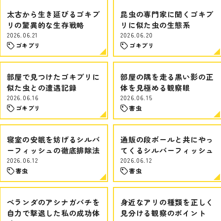
太古から生き延びるゴキブ
昆虫の専門家に聞くゴキブ
リの驚異的な生存戦略
リに似た虫の生態系
2026.06.21
2026.06.20
ゴキブリ
ゴキブリ
部屋で見つけたゴキブリに
部屋の隅を走る黒い影の正
似た虫との遭遇記録
体を見極める観察眼
2026.06.16
2026.06.15
ゴキブリ
害虫
寝室の安眠を妨げるシルバ
通販の段ボールと共にやっ
ーフィッシュの徹底排除法
てくるシルバーフィッシュ
2026.06.12
2026.06.12
害虫
害虫
ベランダのアシナガバチを
身近なアリの種類を正しく
自力で撃退した私の成功体
見分ける観察のポイント