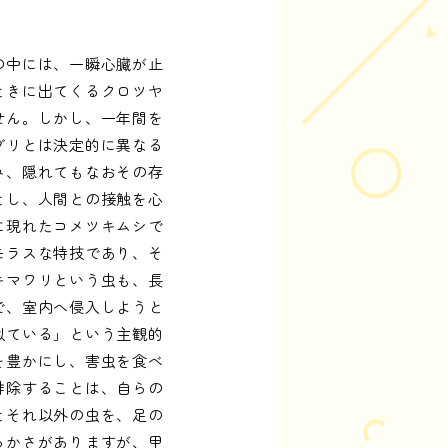
の中には、一瞬心臓が止
ときに出てくるクロツヤ
せん。しかし、一年間を
ブリとは決定的に異なる
み、隠れてもなおその存
とし、人間との接触を心
に現れたコメツキムシで
モラスな特技であり、そ
キマワリという虫も、長
で、室内へ侵入しようと
似ている」という主観的
を豊かにし、害虫を食べ
排除することは、自らの
とそれ以外の虫を、足の
らかさがありますが、甲