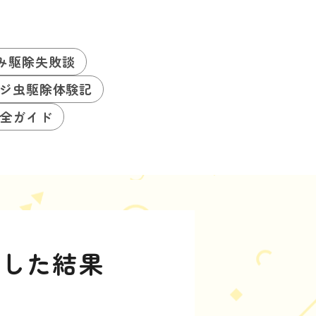
み駆除失敗談
ジ虫駆除体験記
全ガイド
察した結果