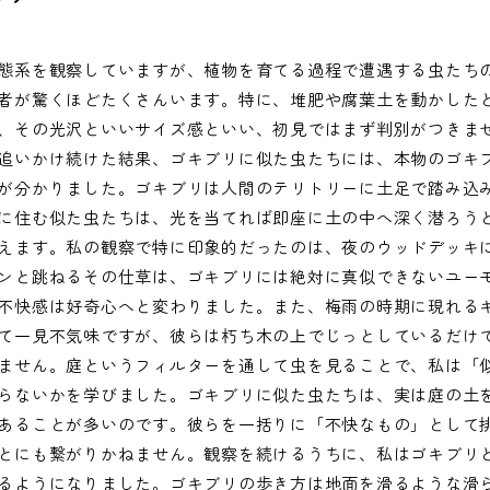
態系を観察していますが、植物を育てる過程で遭遇する虫たち
者が驚くほどたくさんいます。特に、堆肥や腐葉土を動かした
、その光沢といいサイズ感といい、初見ではまず判別がつきま
追いかけ続けた結果、ゴキブリに似た虫たちには、本物のゴキ
が分かりました。ゴキブリは人間のテリトリーに土足で踏み込
に住む似た虫たちは、光を当てれば即座に土の中へ深く潜ろう
えます。私の観察で特に印象的だったのは、夜のウッドデッキ
ンと跳ねるその仕草は、ゴキブリには絶対に真似できないユー
不快感は好奇心へと変わりました。また、梅雨の時期に現れる
て一見不気味ですが、彼らは朽ち木の上でじっとしているだけ
ません。庭というフィルターを通して虫を見ることで、私は「
らないかを学びました。ゴキブリに似た虫たちは、実は庭の土
あることが多いのです。彼らを一括りに「不快なもの」として
とにも繋がりかねません。観察を続けるうちに、私はゴキブリ
るようになりました。ゴキブリの歩き方は地面を滑るような滑