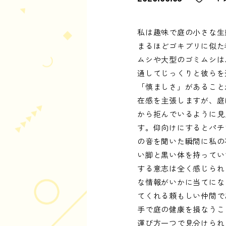
私は趣味で庭の小さな生
まるほどゴキブリに似た
ムシや大型のゴミムシは
通してじっくりと彼らを
「慎ましさ」があること
在感を主張しますが、庭
から拒んでいるように見
す。仰向けにするとパチ
の音を聞いた瞬間に私の
い脚と黒い体を持ってい
する意志は全く感じられ
な情報がいかに当てにな
てくれる頼もしい仲間で
手で庭の健康を損なうこ
運び方一つで見分けられ