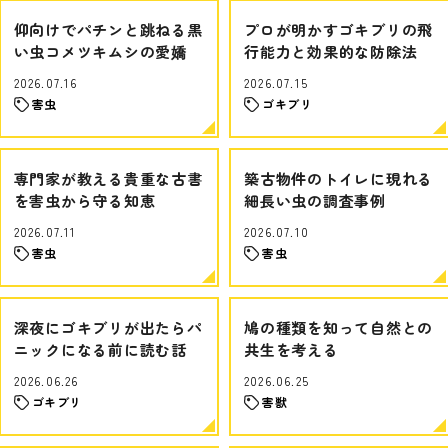
仰向けでパチンと跳ねる黒
プロが明かすゴキブリの飛
い虫コメツキムシの愛嬌
行能力と効果的な防除法
2026.07.16
2026.07.15
害虫
ゴキブリ
専門家が教える貴重な古書
築古物件のトイレに現れる
を害虫から守る知恵
細長い虫の調査事例
2026.07.11
2026.07.10
害虫
害虫
深夜にゴキブリが出たらパ
鳩の種類を知って自然との
ニックになる前に読む話
共生を考える
2026.06.26
2026.06.25
ゴキブリ
害獣