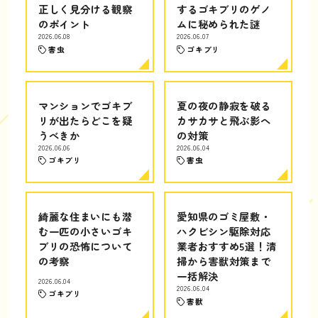
正しく見分ける観察
するゴキブリのゲノ
のポイント
ムに秘められた謎
2026.06.08
2026.06.07
害虫
ゴキブリ
マンションでゴキブ
夏の夜の静寂を破る
リが出たらどこを疑
カサカサと飛ぶ影へ
うべきか
の対策
2026.06.06
2026.06.04
ゴキブリ
害虫
綺麗な住まいにも潜
愛知県のゴミ屋敷・
む一匹の小さいゴキ
ハクビシン駆除対応
ブリの恐怖について
業者おすすめ5選！清
の考察
掃から害獣対策まで
一括解決
2026.06.04
2026.06.04
ゴキブリ
害獣