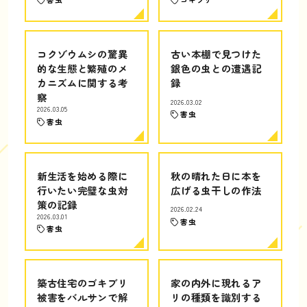
コクゾウムシの驚異
古い本棚で見つけた
的な生態と繁殖のメ
銀色の虫との遭遇記
カニズムに関する考
録
察
2026.03.02
2026.03.05
害虫
害虫
新生活を始める際に
秋の晴れた日に本を
行いたい完璧な虫対
広げる虫干しの作法
策の記録
2026.02.24
2026.03.01
害虫
害虫
築古住宅のゴキブリ
家の内外に現れるア
被害をバルサンで解
リの種類を識別する