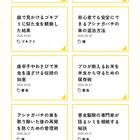
庭で見かけるゴキブ
初心者でも安全にで
リに似た虫を観察し
きるアシナガバチの
た結果
巣の退治方法
2026.06.03
2026.06.02
ゴキブリ
蜂
唐辛子やわさびで米
プロが教えるお米を
虫を遠ざける伝統の
米虫から守るための
知恵
保存術
2026.06.02
2026.06.01
害虫
害虫
アシナガバチの巣を
害虫駆除の専門家が
取り除いた後の再発
語るシミを根絶する
を防ぐための管理術
秘訣
2026.06.01
2026.05.31
蜂
害虫