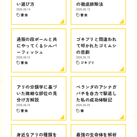
い選び方
の徹底排除法
2026.06.14
2026.06.12
害虫
害虫
通販の段ボールと共
ゴキブリと間違われ
にやってくるシルバ
て叩かれたゴミムシ
ーフィッシュ
の悲劇
2026.06.12
2026.06.10
害虫
ゴキブリ
アリの分類学に基づ
ベランダのアシナガ
いた微細な部位の見
バチを自力で撃退し
分け方解説
た私の成功体験記
2026.06.10
2026.06.09
害虫
蜂
身近なアリの種類を
最強の生命体を解析