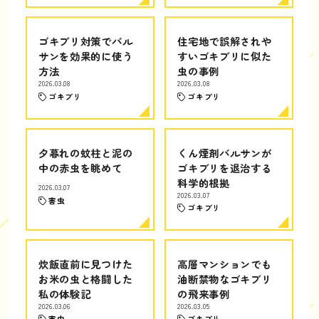
ゴキブリ対策でバル
住宅地で誤解されや
サンを効果的に使う
すいゴキブリに似た
方法
虫の事例
2026.03.08
2026.03.08
ゴキブリ
ゴキブリ
夕暮れの蚊柱と泥の
くん煙剤バルサンが
中の赤虫を眺めて
ゴキブリを退治する
科学的根拠
2026.03.07
2026.03.07
害虫
ゴキブリ
炊飯直前に見つけた
高層マンションでも
お米の虫と格闘した
油断禁物なゴキブリ
私の体験記
の飛来事例
2026.03.06
2026.03.05
害虫
ゴキブリ