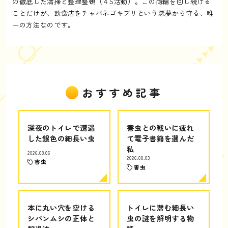
の徹底した清掃と整理整頓（４S活動）。この両輪を回し続ける
ことだけが、飲食店をチャバネゴキブリという悪夢から守る、唯
一の方法なのです。
おすすめ記事
深夜のトイレで遭遇
害虫との戦いに疲れ
した銀色の細長い虫
て電子書籍を選んだ
私
2026.08.06
2026.08.03
害虫
害虫
本に丸い穴を空ける
トイレに潜む細長い
シバンムシの正体と
虫の謎を解明する物