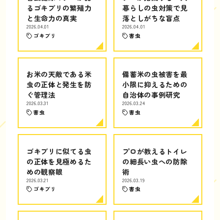
るゴキブリの繁殖力
暮らしの虫対策で見
と生命力の真実
落としがちな盲点
2026.04.01
2026.04.01
ゴキブリ
害虫
お米の天敵である米
備蓄米の虫被害を最
虫の正体と発生を防
小限に抑えるための
ぐ管理法
自治体の事例研究
2026.03.31
2026.03.24
害虫
害虫
ゴキブリに似てる虫
プロが教えるトイレ
の正体を見極めるた
の細長い虫への防除
めの観察眼
術
2026.03.21
2026.03.19
ゴキブリ
害虫