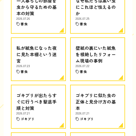
一人暮らしの部屋を
なぜ私たちは黒い虫
虫から守るための基
にこれほど怯えるの
本の対策
か
2026.07.26
2026.07.25
害虫
害虫
私が紙魚になった夜
壁紙の裏にいた紙魚
に見た本棚という迷
を根絶したリフォー
宮
ム現場の事例
2026.07.23
2026.07.22
害虫
害虫
ゴキブリが出たらす
ゴキブリに似た虫の
ぐに行うべき撃退手
正体と見分け方の基
順と対策
本
2026.07.21
2026.07.21
ゴキブリ
ゴキブリ