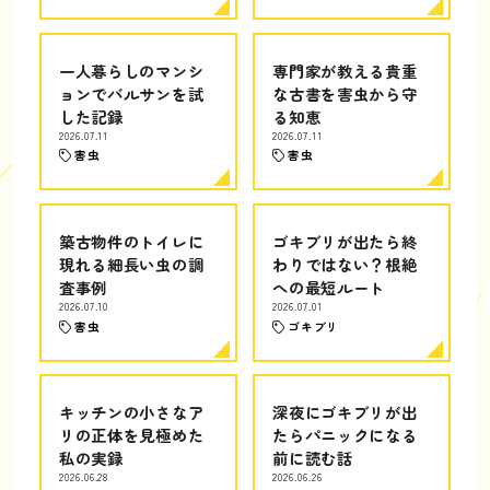
一人暮らしのマンシ
専門家が教える貴重
ョンでバルサンを試
な古書を害虫から守
した記録
る知恵
2026.07.11
2026.07.11
害虫
害虫
築古物件のトイレに
ゴキブリが出たら終
現れる細長い虫の調
わりではない？根絶
査事例
への最短ルート
2026.07.10
2026.07.01
害虫
ゴキブリ
キッチンの小さなア
深夜にゴキブリが出
リの正体を見極めた
たらパニックになる
私の実録
前に読む話
2026.06.28
2026.06.26