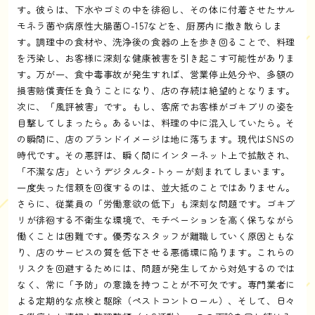
す。彼らは、下水やゴミの中を徘徊し、その体に付着させたサル
モネラ菌や病原性大腸菌O-157などを、厨房内に撒き散らしま
す。調理中の食材や、洗浄後の食器の上を歩き回ることで、料理
を汚染し、お客様に深刻な健康被害を引き起こす可能性がありま
す。万が一、食中毒事故が発生すれば、営業停止処分や、多額の
損害賠償責任を負うことになり、店の存続は絶望的となります。
次に、「風評被害」です。もし、客席でお客様がゴキブリの姿を
目撃してしまったら。あるいは、料理の中に混入していたら。そ
の瞬間に、店のブランドイメージは地に落ちます。現代はSNSの
時代です。その悪評は、瞬く間にインターネット上で拡散され、
「不潔な店」というデジタルタ-トゥーが刻まれてしまいます。
一度失った信頼を回復するのは、並大抵のことではありません。
さらに、従業員の「労働意欲の低下」も深刻な問題です。ゴキブ
リが徘徊する不衛生な環境で、モチベーションを高く保ちながら
働くことは困難です。優秀なスタッフが離職していく原因ともな
り、店のサービスの質を低下させる悪循環に陥ります。これらの
リスクを回避するためには、問題が発生してから対処するのでは
なく、常に「予防」の意識を持つことが不可欠です。専門業者に
よる定期的な点検と駆除（ペストコントロール）、そして、日々