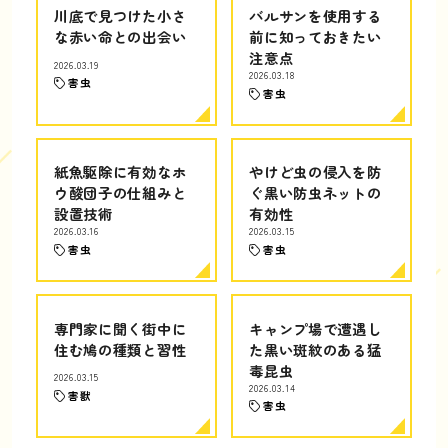
川底で見つけた小さ
バルサンを使用する
な赤い命との出会い
前に知っておきたい
注意点
2026.03.19
2026.03.18
害虫
害虫
紙魚駆除に有効なホ
やけど虫の侵入を防
ウ酸団子の仕組みと
ぐ黒い防虫ネットの
設置技術
有効性
2026.03.16
2026.03.15
害虫
害虫
専門家に聞く街中に
キャンプ場で遭遇し
住む鳩の種類と習性
た黒い斑紋のある猛
毒昆虫
2026.03.15
2026.03.14
害獣
害虫