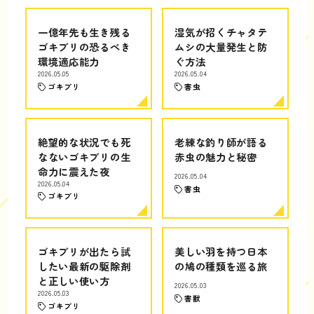
一億年先も生き残る
湿気が招くチャタテ
ゴキブリの恐るべき
ムシの大量発生と防
環境適応能力
ぐ方法
2026.05.05
2026.05.04
ゴキブリ
害虫
絶望的な状況でも死
老練な釣り師が語る
なないゴキブリの生
赤虫の魅力と秘密
命力に震えた夜
2026.05.04
2026.05.04
害虫
ゴキブリ
ゴキブリが出たら試
美しい羽を持つ日本
したい最新の駆除剤
の鳩の種類を巡る旅
と正しい使い方
2026.05.03
2026.05.03
害獣
ゴキブリ