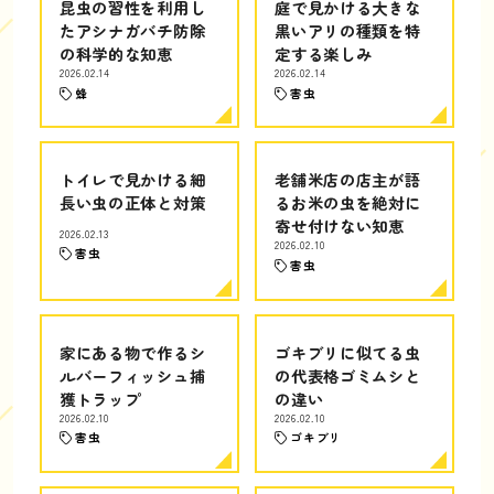
昆虫の習性を利用し
庭で見かける大きな
たアシナガバチ防除
黒いアリの種類を特
の科学的な知恵
定する楽しみ
2026.02.14
2026.02.14
蜂
害虫
トイレで見かける細
老舗米店の店主が語
長い虫の正体と対策
るお米の虫を絶対に
寄せ付けない知恵
2026.02.13
2026.02.10
害虫
害虫
家にある物で作るシ
ゴキブリに似てる虫
ルバーフィッシュ捕
の代表格ゴミムシと
獲トラップ
の違い
2026.02.10
2026.02.10
害虫
ゴキブリ