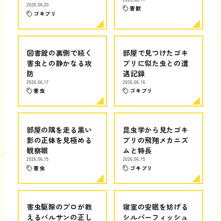
2026.06.20
害獣
ゴキブリ
図書館の裏側で続く
部屋で見つけたゴキ
害虫との静かなる攻
ブリに似た虫との遭
防
遇記録
2026.06.17
2026.06.16
害虫
ゴキブリ
部屋の隅を走る黒い
昆虫学から見たゴキ
影の正体を見極める
ブリの飛翔メカニズ
観察眼
ムと特長
2026.06.15
2026.06.15
害虫
ゴキブリ
害虫駆除のプロが教
寝室の安眠を妨げる
えるバルサンの正し
シルバーフィッシュ