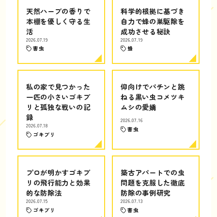
天然ハーブの香りで
科学的根拠に基づき
本棚を優しく守る生
自力で蜂の巣駆除を
活
成功させる秘訣
2026.07.19
2026.07.19
害虫
蜂
私の家で見つかった
仰向けでパチンと跳
一匹の小さいゴキブ
ねる黒い虫コメツキ
リと孤独な戦いの記
ムシの愛嬌
録
2026.07.16
2026.07.18
害虫
ゴキブリ
プロが明かすゴキブ
築古アパートでの虫
リの飛行能力と効果
問題を克服した徹底
的な防除法
防除の事例研究
2026.07.15
2026.07.13
ゴキブリ
害虫