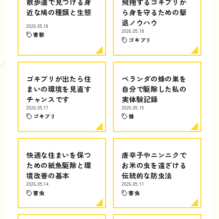
散歩道で見つける身
飛翔するゴキブリか
近な鳩の種類と生態
ら身を守るための撃
退ノウハウ
2026.05.18
2026.05.18
害獣
ゴキブリ
ゴキブリが出たら住
ベランダの蜂の巣を
まいの環境を見直す
自分で駆除した私の
チャンスです
実体験記録
2026.05.17
2026.05.15
ゴキブリ
蜂
快適な住まいを保つ
唐辛子やニンニクで
ための紙魚駆除と環
お米の虫を遠ざける
境改善の基本
伝統的な防虫法
2026.05.14
2026.05.11
害虫
害虫