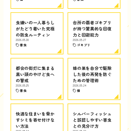
虫嫌いの一人暮らし
台所の覇者ゴキブリ
がたどり着いた究極
が持つ驚異的な回復
の防虫ルーティン
力と回避能力
2026.05.30
2026.05.27
害虫
ゴキブリ
都会の街灯に集まる
蜂の巣を自分で駆除
黒い頭のやけど虫へ
した後の再発を防ぐ
の警戒
ための管理術
2026.05.25
2026.05.24
害虫
蜂
快適な住まいを脅か
シルバーフィッシュ
すシミを寄せ付けな
と誤認しやすい害虫
い方法
との見分け方