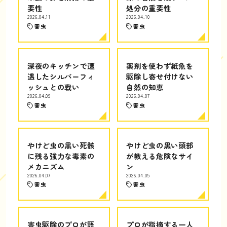
要性
処分の重要性
2026.04.11
2026.04.10
害虫
害虫
深夜のキッチンで遭
薬剤を使わず紙魚を
遇したシルバーフィ
駆除し寄せ付けない
ッシュとの戦い
自然の知恵
2026.04.09
2026.04.07
害虫
害虫
やけど虫の黒い死骸
やけど虫の黒い頭部
に残る強力な毒素の
が教える危険なサイ
メカニズム
ン
2026.04.07
2026.04.05
害虫
害虫
害虫駆除のプロが語
プロが指摘する一人