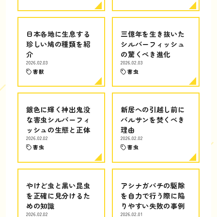
日本各地に生息する
三億年を生き抜いた
珍しい鳩の種類を紹
シルバーフィッシュ
介
の驚くべき進化
2026.02.03
2026.02.03
害獣
害虫
銀色に輝く神出鬼没
新居への引越し前に
な害虫シルバーフィ
バルサンを焚くべき
ッシュの生態と正体
理由
2026.02.02
2026.02.02
害虫
害虫
やけど虫と黒い昆虫
アシナガバチの駆除
を正確に見分けるた
を自力で行う際に陥
めの知識
りやすい失敗の事例
2026.02.02
2026.02.01