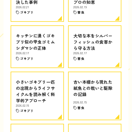
決した事例
プロの知恵
2026.02.21
2026.02.19
ゴキブリ
害虫
キッチンに湧くゴキ
大切な本をシルバー
ブリ似の甲虫ゴミム
フィッシュの食害か
シダマシの正体
ら守る方法
2026.02.17
2026.02.17
ゴキブリ
害虫
小さいゴキブリ一匹
古い本棚から現れた
の出現からライフサ
紙魚との戦いと駆除
イクルを読み解く科
の記録
学的アプローチ
2026.02.15
2026.02.15
害虫
ゴキブリ