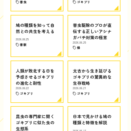
害虫
ゴキブリ
鳩の種類を知って自
害虫駆除のプロが直
然との共生を考える
伝する正しいアシナ
ガバチ対策の極意
2026.06.25
2026.06.25
害獣
蜂
人類が敗北する日を
太古から生き延びる
予感させるゴキブリ
ゴキブリの驚異的な
の進化と耐性
生存戦略
2026.06.22
2026.06.21
ゴキブリ
ゴキブリ
昆虫の専門家に聞く
日本で見かける鳩の
ゴキブリに似た虫の
種類と特徴を解説
生態系
2026.06.17