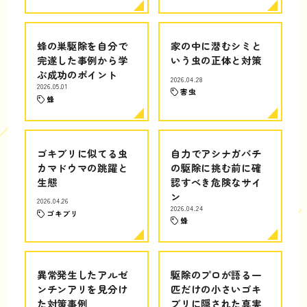
蜂の巣駆除を自分で
家の中に潜むシミと
完遂した事例から学
いう虫の正体と対策
ぶ成功のポイント
2026.04.28
2026.05.01
害虫
蜂
ゴキブリに似てる虫
自力でアシナガバチ
カマドウマの跳躍と
の駆除に挑む前に確
生態
認すべき危険なサイ
ン
2026.04.26
2026.04.24
ゴキブリ
蜂
異常発生したアルゼ
駆除のプロが語る一
ンチンアリを見分け
匹だけの小さいゴキ
た対策事例
ブリに隠された真実