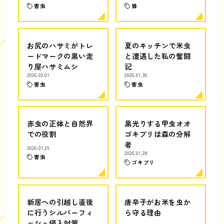
害虫
蜂
お尻のハサミがトレ
夏のキッチンで米虫
ードマークの黒い走
と遭遇した私の奮闘
り屋ハサミムシ
記
2026.02.01
2026.01.30
害虫
害虫
赤虫の正体と自然界
黒光りする甲虫オオ
での役割
ゴキブリは森の分解
者
2026.01.29
2026.01.28
害虫
ゴキブリ
新居への引越し直後
唐辛子がお米を虫か
に行うシルバーフィ
ら守る理由
ッシュ侵入対策