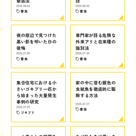
撃退法
語
2026.08.03
2026.08.02
害虫
害虫
夜の窓辺で見つけた
専門家が語る危険な
黒い影を叩いた日の
外来アリと在来種の
後悔
識別法
2026.07.30
2026.07.30
害虫
害虫
集合住宅における小
家の中に潜む銀色の
さいゴキブリ一匹か
虫紙魚を徹底的に駆
ら始まった大量発生
除する方法
事例の研究
2026.07.27
2026.07.29
害虫
ゴキブリ