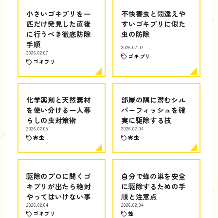
小さいゴキブリを一
不快害虫と間違えや
匹だけ発見した直後
すいゴキブリに似た
に行うべき徹底防除
虫の防除
手順
2026.02.07
2026.02.07
ゴキブリ
ゴキブリ
化学薬剤と天然素材
部屋の隅に潜むシル
を使い分ける一人暮
バーフィッシュを確
らしの虫対策術
実に駆除する技
2026.02.05
2026.02.04
害虫
害虫
駆除のプロに聞くゴ
自分で蜂の巣を安全
キブリが出たら絶対
に駆除するための手
やってはいけない事
順と注意点
2026.02.04
2026.02.04
ゴキブリ
蜂