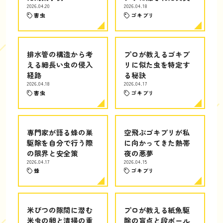
2026.04.20
2026.04.18
害虫
ゴキブリ
排水管の構造から考
プロが教えるゴキブ
える細長い虫の侵入
リに似た虫を特定す
経路
る秘訣
2026.04.18
2026.04.17
害虫
ゴキブリ
専門家が語る蜂の巣
空飛ぶゴキブリが私
駆除を自分で行う際
に向かってきた熱帯
の限界と安全策
夜の悪夢
2026.04.17
2026.04.15
蜂
ゴキブリ
米びつの隙間に潜む
プロが教える紙魚駆
米虫の卵と清掃の重
除の盲点と段ボール