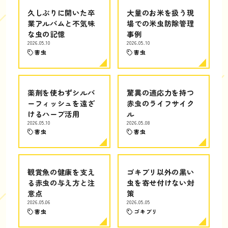
久しぶりに開いた卒
大量のお米を扱う現
業アルバムと不気味
場での米虫防除管理
な虫の記憶
事例
2026.05.10
2026.05.10
害虫
害虫
薬剤を使わずシルバ
驚異の適応力を持つ
ーフィッシュを遠ざ
赤虫のライフサイク
けるハーブ活用
ル
2026.05.10
2026.05.08
害虫
害虫
観賞魚の健康を支え
ゴキブリ以外の黒い
る赤虫の与え方と注
虫を寄せ付けない対
意点
策
2026.05.06
2026.05.05
害虫
ゴキブリ