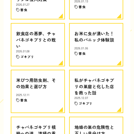
2026.01.13
2026.01.27
害虫
害虫
飲食店の悪夢、チャ
お米に虫が湧いた！
バネゴキブリとの戦
私のパニック体験談
い
2026.01.06
2026.01.08
害虫
ゴキブリ
米びつ用防虫剤、そ
私がチャバネゴキブ
の効果と選び方
リの巣窟と化した店
を救った話
2025.12.11
2025.12.07
害虫
ゴキブリ
チャバネゴキブリ根
地蜂の巣の危険性と
絶への道、清掃の重
正しい見分け方