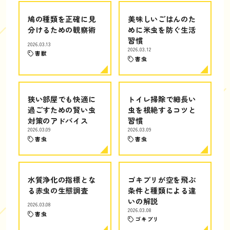
鳩の種類を正確に見
美味しいごはんのた
分けるための観察術
めに米虫を防ぐ生活
習慣
2026.03.13
2026.03.12
害獣
害虫
狭い部屋でも快適に
トイレ掃除で細長い
過ごすための賢い虫
虫を根絶するコツと
対策のアドバイス
習慣
2026.03.09
2026.03.09
害虫
害虫
水質浄化の指標とな
ゴキブリが空を飛ぶ
る赤虫の生態調査
条件と種類による違
いの解説
2026.03.08
2026.03.08
害虫
ゴキブリ