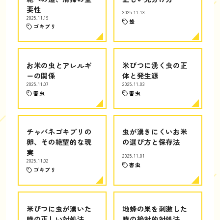
要性
2025.11.13
2025.11.19
蜂
ゴキブリ
お米の虫とアレルギ
米びつに湧く虫の正
ーの関係
体と発生源
2025.11.07
2025.11.03
害虫
害虫
チャバネゴキブリの
虫が湧きにくいお米
卵、その絶望的な現
の選び方と保存法
実
2025.11.01
2025.11.02
害虫
ゴキブリ
米びつに虫が湧いた
地蜂の巣を刺激した
時の正しい対処法
時の絶対的対処法