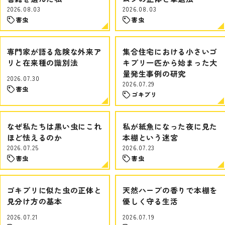
2026.08.03
2026.08.03
害虫
害虫
専門家が語る危険な外来ア
集合住宅における小さいゴ
リと在来種の識別法
キブリ一匹から始まった大
量発生事例の研究
2026.07.30
2026.07.29
害虫
ゴキブリ
なぜ私たちは黒い虫にこれ
私が紙魚になった夜に見た
ほど怯えるのか
本棚という迷宮
2026.07.25
2026.07.23
害虫
害虫
ゴキブリに似た虫の正体と
天然ハーブの香りで本棚を
見分け方の基本
優しく守る生活
2026.07.21
2026.07.19