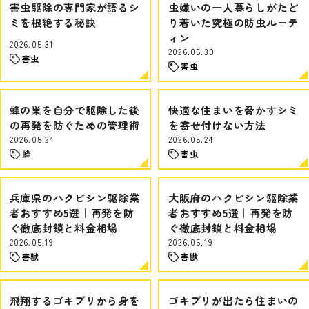
害虫駆除の専門家が語るシ
虫嫌いの一人暮らしがたど
ミを根絶する秘訣
り着いた究極の防虫ルーテ
ィン
2026.05.31
2026.05.30
害虫
害虫
蜂の巣を自分で駆除した後
快適な住まいを脅かすシミ
の再発を防ぐための管理術
を寄せ付けない方法
2026.05.24
2026.05.24
蜂
害虫
兵庫県のハクビシン駆除業
大阪府のハクビシン駆除業
者おすすめ5選｜再発を防
者おすすめ5選｜再発を防
ぐ徹底封鎖と料金相場
ぐ徹底封鎖と料金相場
2026.05.19
2026.05.19
害獣
害獣
飛翔するゴキブリから身を
ゴキブリが出たら住まいの