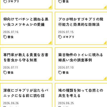
ゴキブリ
害虫
仰向けでパチンと跳ねる黒
プロが明かすゴキブリの飛
い虫コメツキムシの愛嬌
行能力と効果的な防除法
2026.07.16
2026.07.15
害虫
ゴキブリ
専門家が教える貴重な古書
築古物件のトイレに現れる
を害虫から守る知恵
細長い虫の調査事例
2026.07.11
2026.07.10
害虫
害虫
深夜にゴキブリが出たらパ
鳩の種類を知って自然との
ニックになる前に読む話
共生を考える
2026.06.26
2026.06.25