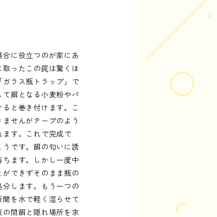
場合に役立つのが家にあ
に取ったこの罠は驚くほ
「ガラス瓶トラップ」で
して餌となる小麦粉やパ
ぐると巻き付けます。こ
きませんがテープのよう
れます。これで完成で
こうです。餌の匂いに誘
落ちます。しかし一度中
とができずそのまま瓶の
処分します。もう一つの
新聞を水で軽く湿らせて
夜の間餌と隠れ場所を求