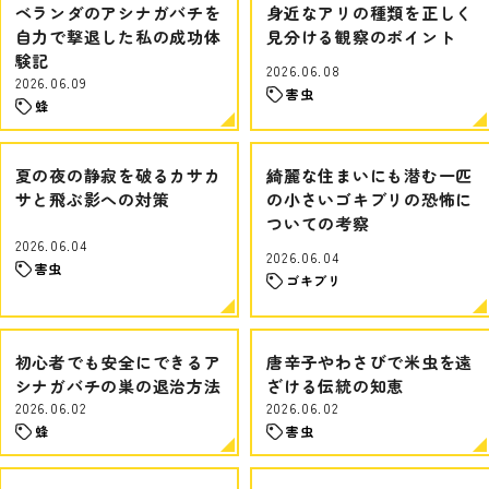
ベランダのアシナガバチを
身近なアリの種類を正しく
自力で撃退した私の成功体
見分ける観察のポイント
験記
2026.06.08
2026.06.09
害虫
蜂
夏の夜の静寂を破るカサカ
綺麗な住まいにも潜む一匹
サと飛ぶ影への対策
の小さいゴキブリの恐怖に
ついての考察
2026.06.04
2026.06.04
害虫
ゴキブリ
初心者でも安全にできるア
唐辛子やわさびで米虫を遠
シナガバチの巣の退治方法
ざける伝統の知恵
2026.06.02
2026.06.02
蜂
害虫