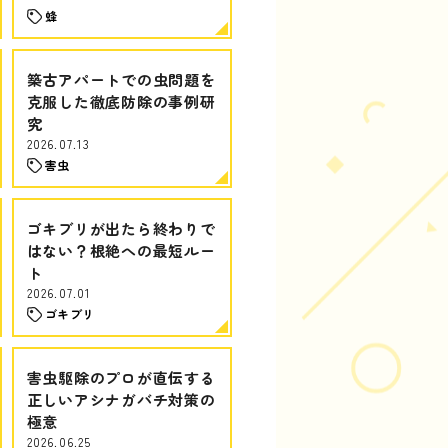
蜂
築古アパートでの虫問題を
克服した徹底防除の事例研
究
2026.07.13
害虫
ゴキブリが出たら終わりで
はない？根絶への最短ルー
ト
2026.07.01
ゴキブリ
害虫駆除のプロが直伝する
正しいアシナガバチ対策の
極意
2026.06.25