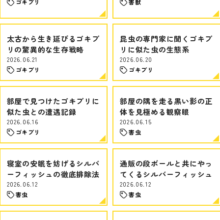
ゴキブリ
害獣
太古から生き延びるゴキブ
昆虫の専門家に聞くゴキブ
リの驚異的な生存戦略
リに似た虫の生態系
2026.06.21
2026.06.20
ゴキブリ
ゴキブリ
部屋で見つけたゴキブリに
部屋の隅を走る黒い影の正
似た虫との遭遇記録
体を見極める観察眼
2026.06.16
2026.06.15
ゴキブリ
害虫
寝室の安眠を妨げるシルバ
通販の段ボールと共にやっ
ーフィッシュの徹底排除法
てくるシルバーフィッシュ
2026.06.12
2026.06.12
害虫
害虫