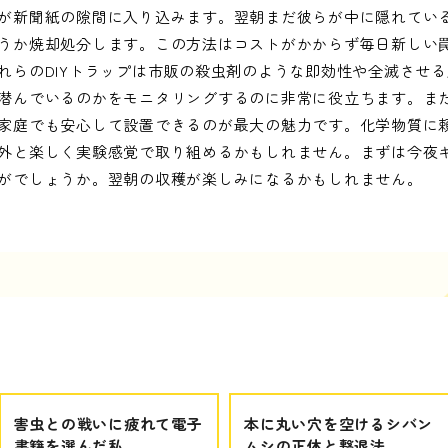
が新聞紙の隙間に入り込みます。翌朝まだ彼らが中に隠れてい
うか焼却処分します。この方法はコストがかからず毎日新しい
れらのDIYトラップは市販の殺虫剤のような即効性や全滅させ
潜んでいるのかをモニタリングするのに非常に役立ちます。ま
家庭でも安心して設置できるのが最大の魅力です。化学物質に
外と楽しく実験感覚で取り組めるかもしれません。まずは今夜
がでしょうか。翌朝の収穫が楽しみになるかもしれません。
害虫との戦いに疲れて電子
本に丸い穴を空けるシバン
書籍を選んだ私
ムシの正体と撃退法