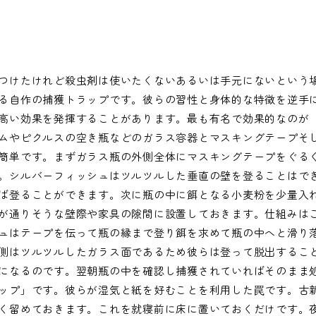
つけたけれど殺虫剤は使いたくないあるいは手元にないという
る自作の捕獲トラップです。彼らの習性と身体的な特徴を逆手
高い効果を発揮することがあります。最も有名で効果的なのが
ムやピクルスの空き瓶などのガラス容器とマスキングテープそ
簡単です。まずガラス瓶の外側全体にマスキングテープをぐる
。シルバーフィッシュはツルツルした垂直の壁を登ることはで
ば登ることができます。次に瓶の中に餌となる小麦粉を少量入
が通りそうな壁際や家具の隙間に設置しておきます。仕組みは
ュはテープを伝って瓶の縁まで登り餌を求めて瓶の中へと滑り
側はツルツルしたガラス面であるため彼らは登って脱出するこ
になるのです。翌朝瓶の中を確認し捕獲されていればそのまま
ップ」です。彼らが湿気と紙を好むことを利用した罠です。古
く留めておきます。これを就寝前に床に置いておくだけです。