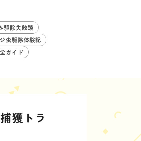
み駆除失敗談
ジ虫駆除体験記
全ガイド
ュ捕獲トラ