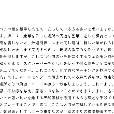
バチの巣を駆除し終えて一安心している方も多いと思いますが
す。蜂には一度巣を作った場所の周辺を営巣に適した環境とし
策を講じないと、数週間後にはまた同じ場所に新しい巣が作ら
成功した後にまず実践すべきは、現場の徹底的な浄化です。蜂
を分泌しますが、これには仲間のハチを誘引するフェロモン成
取った後は、スクレーパーやたわしを使って付着物を完全に削
き上げてください。これにより、化学的なマーキングを抹消す
築」です。ホームセンターで販売されている蜂忌避剤や、防虫
場所とその周辺一メートル四方に散布しましょう。これにより
際に不快感を与え、居着くのを防ぐことができます。また、古
いった強い匂いを発する天然素材を活用するのも有効な手段で
スプレーすることで、蜂に「ここは人間が管理している危険な
。管理術としてもう一つ重要なのが、家の周りの環境整備です