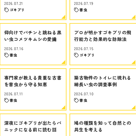
2026.07.21
2026.07.19
ゴキブリ
害虫
仰向けでパチンと跳ねる黒
プロが明かすゴキブリの飛
い虫コメツキムシの愛嬌
行能力と効果的な防除法
2026.07.16
2026.07.15
害虫
ゴキブリ
専門家が教える貴重な古書
築古物件のトイレに現れる
を害虫から守る知恵
細長い虫の調査事例
2026.07.11
2026.07.10
害虫
害虫
深夜にゴキブリが出たらパ
鳩の種類を知って自然との
ニックになる前に読む話
共生を考える