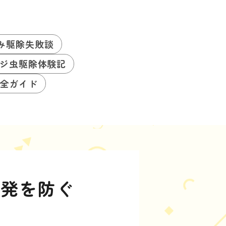
み駆除失敗談
ジ虫駆除体験記
全ガイド
再発を防ぐ