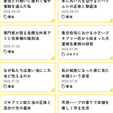
害虫との戦いに疲れて電子
本に丸い穴を空けるシバン
書籍を選んだ私
ムシの正体と撃退法
2026.08.03
2026.08.03
害虫
害虫
専門家が語る危険な外来ア
集合住宅における小さいゴ
リと在来種の識別法
キブリ一匹から始まった大
量発生事例の研究
2026.07.30
2026.07.29
害虫
ゴキブリ
なぜ私たちは黒い虫にこれ
私が紙魚になった夜に見た
ほど怯えるのか
本棚という迷宮
2026.07.25
2026.07.23
害虫
害虫
ゴキブリに似た虫の正体と
天然ハーブの香りで本棚を
見分け方の基本
優しく守る生活