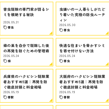
害虫駆除の専門家が語るシ
虫嫌いの一人暮らしがたど
ミを根絶する秘訣
り着いた究極の防虫ルーテ
ィン
2026.05.31
2026.05.30
害虫
害虫
蜂の巣を自分で駆除した後
快適な住まいを脅かすシミ
の再発を防ぐための管理術
を寄せ付けない方法
2026.05.24
2026.05.24
蜂
害虫
兵庫県のハクビシン駆除業
大阪府のハクビシン駆除業
者おすすめ5選｜再発を防
者おすすめ5選｜再発を防
ぐ徹底封鎖と料金相場
ぐ徹底封鎖と料金相場
2026.05.19
2026.05.19
害獣
害獣