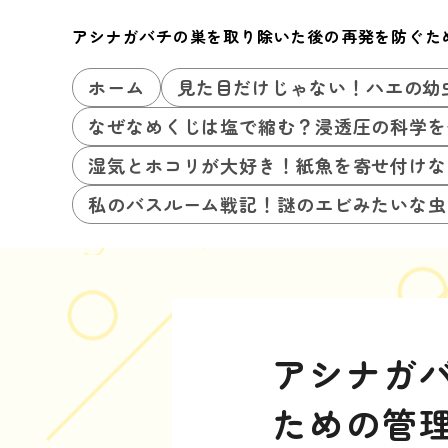
アシナガバチの巣を取り除いた後の再発を防ぐた
ホーム
見た目だけじゃない！ハエの幼
なぜなめくじは塩で縮む？浸透圧の科学を
湿気とホコリが大好き！紙魚を寄せ付けな
私のバスルーム戦記！謎のエビみたいな虫
アシナガ
ための管