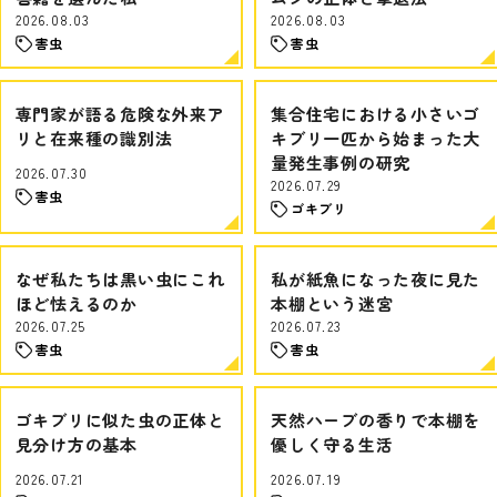
2026.08.03
2026.08.03
害虫
害虫
専門家が語る危険な外来ア
集合住宅における小さいゴ
リと在来種の識別法
キブリ一匹から始まった大
量発生事例の研究
2026.07.30
2026.07.29
害虫
ゴキブリ
なぜ私たちは黒い虫にこれ
私が紙魚になった夜に見た
ほど怯えるのか
本棚という迷宮
2026.07.25
2026.07.23
害虫
害虫
ゴキブリに似た虫の正体と
天然ハーブの香りで本棚を
見分け方の基本
優しく守る生活
2026.07.21
2026.07.19