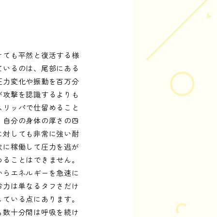
けても平然と復活する様
ているのは、尾部にある
圧力変化や振動を百万分
が攻撃を認識するよりも
スリッパで仕留めること
、自分の身体の厚さの四
に対しても非常に強い耐
軟に稼働して圧力を逃が
めることはできません。
からエネルギーを急速に
命力は単なるタフさだけ
している点にあります。
も数十分間は呼吸を続け