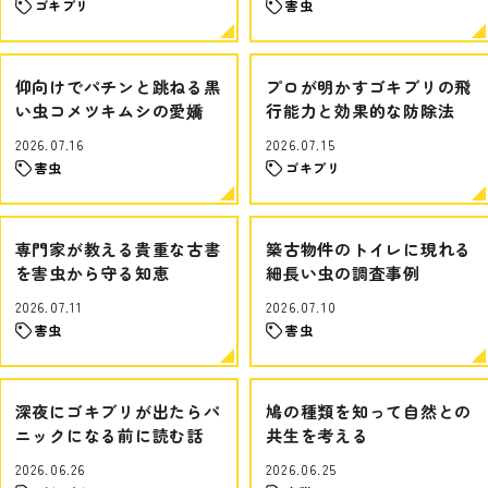
ゴキブリ
害虫
仰向けでパチンと跳ねる黒
プロが明かすゴキブリの飛
い虫コメツキムシの愛嬌
行能力と効果的な防除法
2026.07.16
2026.07.15
害虫
ゴキブリ
専門家が教える貴重な古書
築古物件のトイレに現れる
を害虫から守る知恵
細長い虫の調査事例
2026.07.11
2026.07.10
害虫
害虫
深夜にゴキブリが出たらパ
鳩の種類を知って自然との
ニックになる前に読む話
共生を考える
2026.06.26
2026.06.25