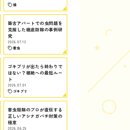
蜂
築古アパートでの虫問題を
克服した徹底防除の事例研
究
2026.07.13
害虫
ゴキブリが出たら終わりで
はない？根絶への最短ルー
ト
2026.07.01
ゴキブリ
害虫駆除のプロが直伝する
正しいアシナガバチ対策の
極意
2026.06.25