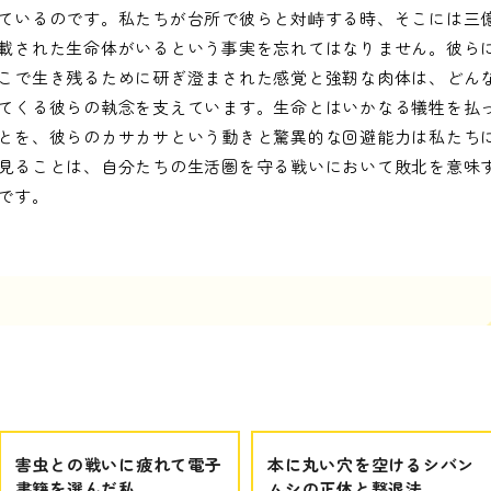
ているのです。私たちが台所で彼らと対峙する時、そこには三
載された生命体がいるという事実を忘れてはなりません。彼ら
こで生き残るために研ぎ澄まされた感覚と強靭な肉体は、どん
てくる彼らの執念を支えています。生命とはいかなる犠牲を払
とを、彼らのカサカサという動きと驚異的な回避能力は私たち
見ることは、自分たちの生活圏を守る戦いにおいて敗北を意味
です。
害虫との戦いに疲れて電子
本に丸い穴を空けるシバン
書籍を選んだ私
ムシの正体と撃退法