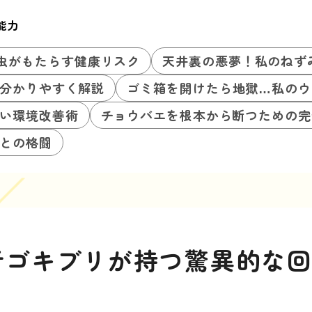
能力
虫がもたらす健康リスク
天井裏の悪夢！私のねず
分かりやすく解説
ゴミ箱を開けたら地獄…私のウ
い環境改善術
チョウバエを根本から断つための完
との格闘
者ゴキブリが持つ驚異的な