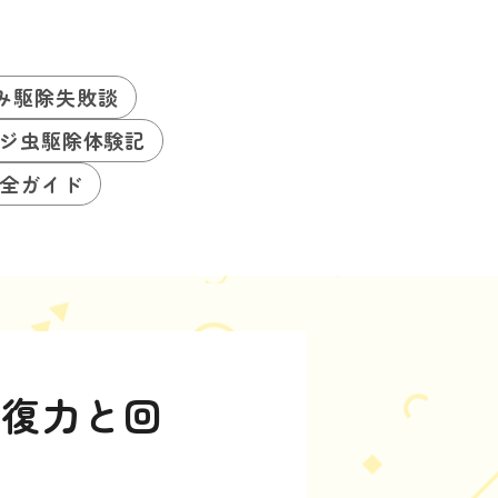
み駆除失敗談
ジ虫駆除体験記
全ガイド
回復力と回