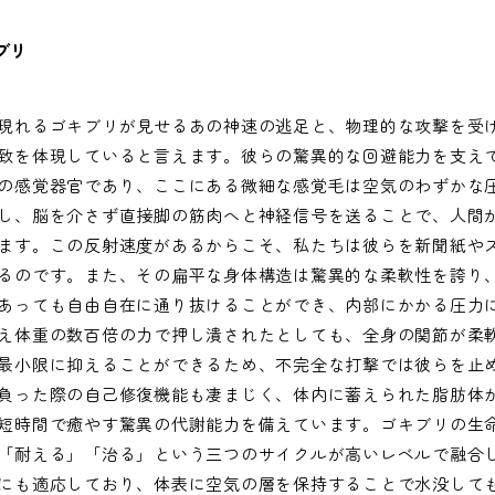
ブリ
現れるゴキブリが見せるあの神速の逃足と、物理的な攻撃を受
致を体現していると言えます。彼らの驚異的な回避能力を支え
の感覚器官であり、ここにある微細な感覚毛は空気のわずかな
し、脳を介さず直接脚の筋肉へと神経信号を送ることで、人間
ます。この反射速度があるからこそ、私たちは彼らを新聞紙や
るのです。また、その扁平な身体構造は驚異的な柔軟性を誇り
あっても自由自在に通り抜けることができ、内部にかかる圧力
え体重の数百倍の力で押し潰されたとしても、全身の関節が柔
最小限に抑えることができるため、不完全な打撃では彼らを止
負った際の自己修復機能も凄まじく、体内に蓄えられた脂肪体
短時間で癒やす驚異の代謝能力を備えています。ゴキブリの生
「耐える」「治る」という三つのサイクルが高いレベルで融合
にも適応しており、体表に空気の層を保持することで水没して