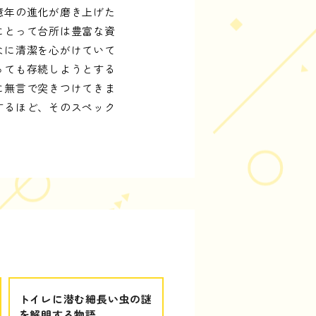
億年の進化が磨き上げた
にとって台所は豊富な資
なに清潔を心がけていて
っても存続しようとする
に無言で突きつけてきま
するほど、そのスペック
トイレに潜む細長い虫の謎
を解明する物語