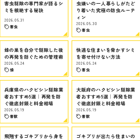
害虫駆除の専門家が語るシ
虫嫌いの一人暮らしがたど
ミを根絶する秘訣
り着いた究極の防虫ルーテ
ィン
2026.05.31
2026.05.30
害虫
害虫
蜂の巣を自分で駆除した後
快適な住まいを脅かすシミ
の再発を防ぐための管理術
を寄せ付けない方法
2026.05.24
2026.05.24
蜂
害虫
兵庫県のハクビシン駆除業
大阪府のハクビシン駆除業
者おすすめ5選｜再発を防
者おすすめ5選｜再発を防
ぐ徹底封鎖と料金相場
ぐ徹底封鎖と料金相場
2026.05.19
2026.05.19
害獣
害獣
飛翔するゴキブリから身を
ゴキブリが出たら住まいの