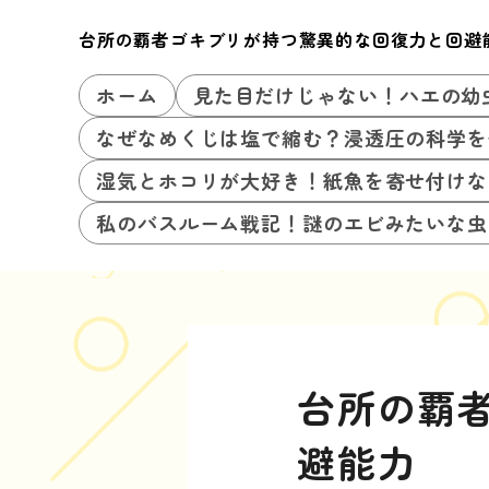
台所の覇者ゴキブリが持つ驚異的な回復力と回避
ホーム
見た目だけじゃない！ハエの幼
なぜなめくじは塩で縮む？浸透圧の科学を
湿気とホコリが大好き！紙魚を寄せ付けな
私のバスルーム戦記！謎のエビみたいな虫
台所の覇
避能力