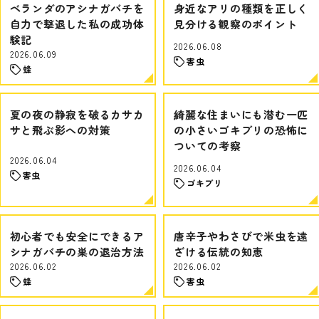
ベランダのアシナガバチを
身近なアリの種類を正しく
自力で撃退した私の成功体
見分ける観察のポイント
験記
2026.06.08
2026.06.09
害虫
蜂
夏の夜の静寂を破るカサカ
綺麗な住まいにも潜む一匹
サと飛ぶ影への対策
の小さいゴキブリの恐怖に
ついての考察
2026.06.04
2026.06.04
害虫
ゴキブリ
初心者でも安全にできるア
唐辛子やわさびで米虫を遠
シナガバチの巣の退治方法
ざける伝統の知恵
2026.06.02
2026.06.02
蜂
害虫