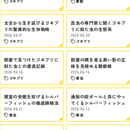
ゴキブリ
害獣
太古から生き延びるゴキブ
昆虫の専門家に聞くゴキブ
リの驚異的な生存戦略
リに似た虫の生態系
2026.06.21
2026.06.20
ゴキブリ
ゴキブリ
部屋で見つけたゴキブリに
部屋の隅を走る黒い影の正
似た虫との遭遇記録
体を見極める観察眼
2026.06.16
2026.06.15
ゴキブリ
害虫
寝室の安眠を妨げるシルバ
通販の段ボールと共にやっ
ーフィッシュの徹底排除法
てくるシルバーフィッシュ
2026.06.12
2026.06.12
害虫
害虫