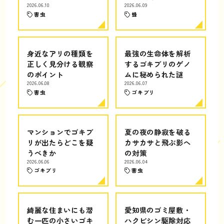
2026.06.10
2026.06.09
害虫
蜂
身近なアリの種類を
最強の生命体を解析
正しく見分ける観察
するゴキブリのゲノ
のポイント
ムに秘められた謎
2026.06.08
2026.06.07
害虫
ゴキブリ
マンションでゴキブ
夏の夜の静寂を破る
リが出たらどこを疑
カサカサと飛ぶ影へ
うべきか
の対策
2026.06.06
2026.06.04
ゴキブリ
害虫
綺麗な住まいにも潜
愛知県のゴミ屋敷・
む一匹の小さいゴキ
ハクビシン駆除対応