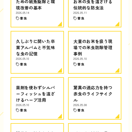
ための紙魚駆除と環
お米の虫を遠ざける
境改善の基本
伝統的な防虫法
2026.05.14
2026.05.11
害虫
害虫
久しぶりに開いた卒
大量のお米を扱う現
業アルバムと不気味
場での米虫防除管理
な虫の記憶
事例
2026.05.10
2026.05.10
害虫
害虫
薬剤を使わずシルバ
驚異の適応力を持つ
ーフィッシュを遠ざ
赤虫のライフサイク
けるハーブ活用
ル
2026.05.10
2026.05.08
害虫
害虫