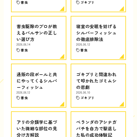
害虫
ゴキブリ
害虫駆除のプロが教
寝室の安眠を妨げる
えるバルサンの正し
シルバーフィッシュ
い選び方
の徹底排除法
2026.06.14
2026.06.12
害虫
害虫
通販の段ボールと共
ゴキブリと間違われ
にやってくるシルバ
て叩かれたゴミムシ
ーフィッシュ
の悲劇
2026.06.12
2026.06.10
害虫
ゴキブリ
アリの分類学に基づ
ベランダのアシナガ
いた微細な部位の見
バチを自力で撃退し
分け方解説
た私の成功体験記