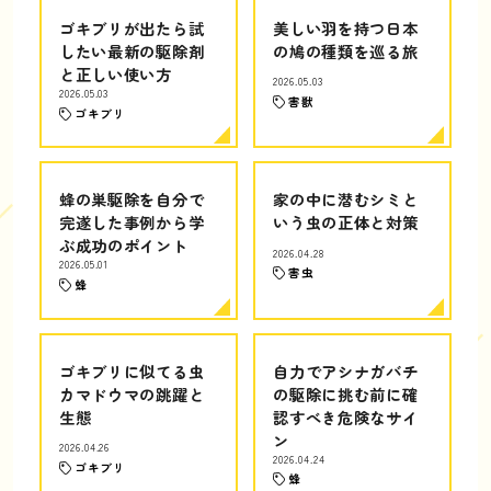
ゴキブリが出たら試
美しい羽を持つ日本
したい最新の駆除剤
の鳩の種類を巡る旅
と正しい使い方
2026.05.03
2026.05.03
害獣
ゴキブリ
蜂の巣駆除を自分で
家の中に潜むシミと
完遂した事例から学
いう虫の正体と対策
ぶ成功のポイント
2026.04.28
2026.05.01
害虫
蜂
ゴキブリに似てる虫
自力でアシナガバチ
カマドウマの跳躍と
の駆除に挑む前に確
生態
認すべき危険なサイ
ン
2026.04.26
2026.04.24
ゴキブリ
蜂