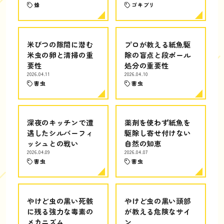
蜂
ゴキブリ
米びつの隙間に潜む
プロが教える紙魚駆
米虫の卵と清掃の重
除の盲点と段ボール
要性
処分の重要性
2026.04.11
2026.04.10
害虫
害虫
深夜のキッチンで遭
薬剤を使わず紙魚を
遇したシルバーフィ
駆除し寄せ付けない
ッシュとの戦い
自然の知恵
2026.04.09
2026.04.07
害虫
害虫
やけど虫の黒い死骸
やけど虫の黒い頭部
に残る強力な毒素の
が教える危険なサイ
メカニズム
ン