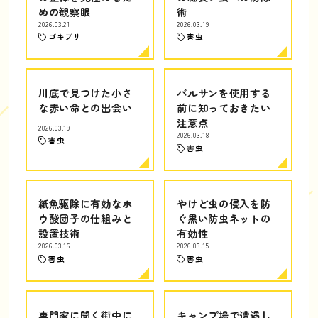
めの観察眼
術
2026.03.21
2026.03.19
ゴキブリ
害虫
川底で見つけた小さ
バルサンを使用する
な赤い命との出会い
前に知っておきたい
注意点
2026.03.19
2026.03.18
害虫
害虫
紙魚駆除に有効なホ
やけど虫の侵入を防
ウ酸団子の仕組みと
ぐ黒い防虫ネットの
設置技術
有効性
2026.03.16
2026.03.15
害虫
害虫
専門家に聞く街中に
キャンプ場で遭遇し