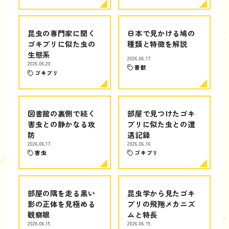
昆虫の専門家に聞く
日本で見かける鳩の
ゴキブリに似た虫の
種類と特徴を解説
生態系
2026.06.17
2026.06.20
害獣
ゴキブリ
図書館の裏側で続く
部屋で見つけたゴキ
害虫との静かなる攻
ブリに似た虫との遭
防
遇記録
2026.06.17
2026.06.16
害虫
ゴキブリ
部屋の隅を走る黒い
昆虫学から見たゴキ
影の正体を見極める
ブリの飛翔メカニズ
観察眼
ムと特長
2026.06.15
2026.06.15