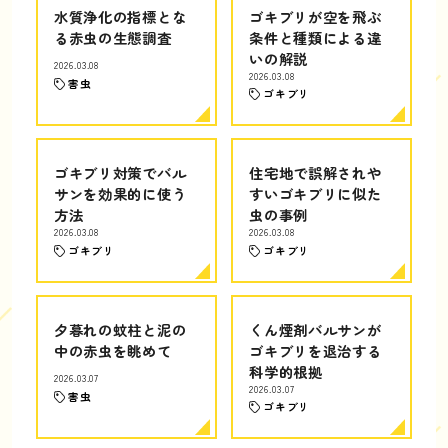
水質浄化の指標とな
ゴキブリが空を飛ぶ
る赤虫の生態調査
条件と種類による違
いの解説
2026.03.08
2026.03.08
害虫
ゴキブリ
ゴキブリ対策でバル
住宅地で誤解されや
サンを効果的に使う
すいゴキブリに似た
方法
虫の事例
2026.03.08
2026.03.08
ゴキブリ
ゴキブリ
夕暮れの蚊柱と泥の
くん煙剤バルサンが
中の赤虫を眺めて
ゴキブリを退治する
科学的根拠
2026.03.07
2026.03.07
害虫
ゴキブリ