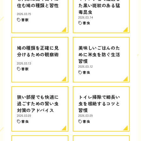
住む鳩の種類と習性
た黒い斑紋のある猛
毒昆虫
2026.03.15
2026.03.14
害獣
害虫
鳩の種類を正確に見
美味しいごはんのた
分けるための観察術
めに米虫を防ぐ生活
習慣
2026.03.13
2026.03.12
害獣
害虫
狭い部屋でも快適に
トイレ掃除で細長い
過ごすための賢い虫
虫を根絶するコツと
対策のアドバイス
習慣
2026.03.09
2026.03.09
害虫
害虫