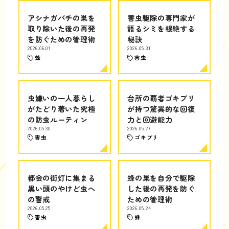
アシナガバチの巣を
害虫駆除の専門家が
取り除いた後の再発
語るシミを根絶する
を防ぐための管理術
秘訣
2026.06.01
2026.05.31
蜂
害虫
虫嫌いの一人暮らし
台所の覇者ゴキブリ
がたどり着いた究極
が持つ驚異的な回復
の防虫ルーティン
力と回避能力
2026.05.30
2026.05.27
害虫
ゴキブリ
都会の街灯に集まる
蜂の巣を自分で駆除
黒い頭のやけど虫へ
した後の再発を防ぐ
の警戒
ための管理術
2026.05.25
2026.05.24
害虫
蜂