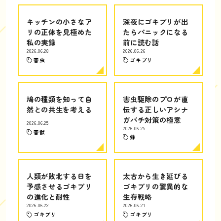
キッチンの小さなア
深夜にゴキブリが出
リの正体を見極めた
たらパニックになる
私の実録
前に読む話
2026.06.28
2026.06.26
害虫
ゴキブリ
鳩の種類を知って自
害虫駆除のプロが直
然との共生を考える
伝する正しいアシナ
ガバチ対策の極意
2026.06.25
2026.06.25
害獣
蜂
人類が敗北する日を
太古から生き延びる
予感させるゴキブリ
ゴキブリの驚異的な
の進化と耐性
生存戦略
2026.06.22
2026.06.21
ゴキブリ
ゴキブリ