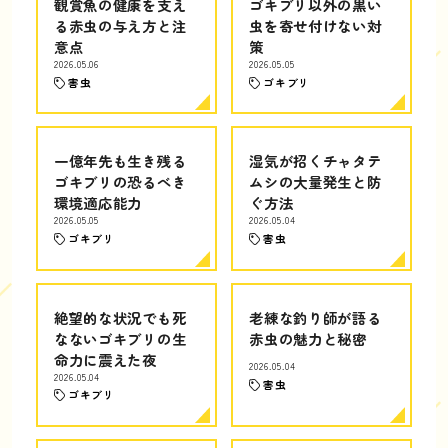
観賞魚の健康を支え
ゴキブリ以外の黒い
る赤虫の与え方と注
虫を寄せ付けない対
意点
策
2026.05.06
2026.05.05
害虫
ゴキブリ
一億年先も生き残る
湿気が招くチャタテ
ゴキブリの恐るべき
ムシの大量発生と防
環境適応能力
ぐ方法
2026.05.05
2026.05.04
ゴキブリ
害虫
絶望的な状況でも死
老練な釣り師が語る
なないゴキブリの生
赤虫の魅力と秘密
命力に震えた夜
2026.05.04
2026.05.04
害虫
ゴキブリ