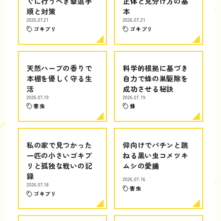
ぐに行うべき撃退手
正体と見分け方の基
順と対策
本
2026.07.21
2026.07.21
ゴキブリ
ゴキブリ
天然ハーブの香りで
科学的根拠に基づき
本棚を優しく守る生
自力で蜂の巣駆除を
活
成功させる秘訣
2026.07.19
2026.07.19
害虫
蜂
私の家で見つかった
仰向けでパチンと跳
一匹の小さいゴキブ
ねる黒い虫コメツキ
リと孤独な戦いの記
ムシの愛嬌
録
2026.07.16
2026.07.18
害虫
ゴキブリ