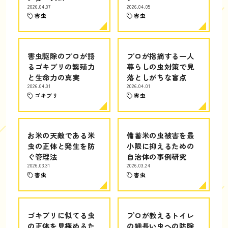
2026.04.07
2026.04.05
害虫
害虫
害虫駆除のプロが語
プロが指摘する一人
るゴキブリの繁殖力
暮らしの虫対策で見
と生命力の真実
落としがちな盲点
2026.04.01
2026.04.01
ゴキブリ
害虫
お米の天敵である米
備蓄米の虫被害を最
虫の正体と発生を防
小限に抑えるための
ぐ管理法
自治体の事例研究
2026.03.31
2026.03.24
害虫
害虫
ゴキブリに似てる虫
プロが教えるトイレ
の正体を見極めるた
の細長い虫への防除