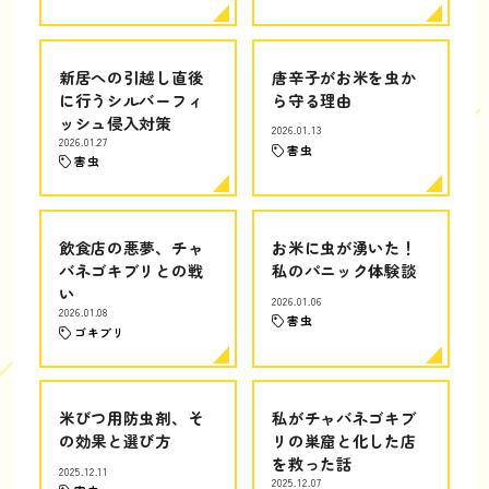
新居への引越し直後
唐辛子がお米を虫か
に行うシルバーフィ
ら守る理由
ッシュ侵入対策
2026.01.13
2026.01.27
害虫
害虫
飲食店の悪夢、チャ
お米に虫が湧いた！
バネゴキブリとの戦
私のパニック体験談
い
2026.01.06
2026.01.08
害虫
ゴキブリ
米びつ用防虫剤、そ
私がチャバネゴキブ
の効果と選び方
リの巣窟と化した店
を救った話
2025.12.11
2025.12.07