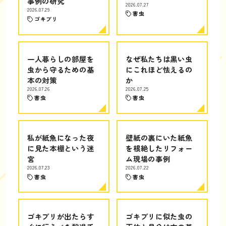
事例の研究
2026.07.27
2026.07.29
害虫
ゴキブリ
一人暮らしの部屋を
なぜ私たちは黒い虫
虫から守るための基
にこれほど怯えるの
本の対策
か
2026.07.26
2026.07.25
害虫
害虫
私が紙魚になった夜
壁紙の裏にいた紙魚
に見た本棚という迷
を根絶したリフォー
宮
ム現場の事例
2026.07.23
2026.07.22
害虫
害虫
ゴキブリが出たらす
ゴキブリに似た虫の