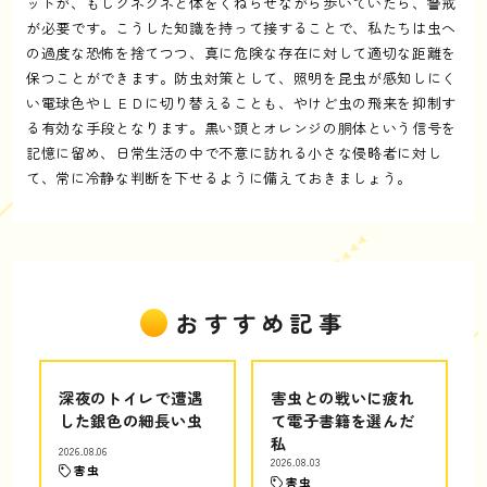
ットが、もしクネクネと体をくねらせながら歩いていたら、警戒
が必要です。こうした知識を持って接することで、私たちは虫へ
の過度な恐怖を捨てつつ、真に危険な存在に対して適切な距離を
保つことができます。防虫対策として、照明を昆虫が感知しにく
い電球色やＬＥＤに切り替えることも、やけど虫の飛来を抑制す
る有効な手段となります。黒い頭とオレンジの胴体という信号を
記憶に留め、日常生活の中で不意に訪れる小さな侵略者に対し
て、常に冷静な判断を下せるように備えておきましょう。
おすすめ記事
深夜のトイレで遭遇
害虫との戦いに疲れ
した銀色の細長い虫
て電子書籍を選んだ
私
2026.08.06
2026.08.03
害虫
害虫