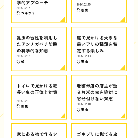
学的アプローチ
2026.02.15
2026.02.15
害虫
ゴキブリ
昆虫の習性を利用し
庭で見かける大きな
たアシナガバチ防除
黒いアリの種類を特
の科学的な知恵
定する楽しみ
2026.02.14
2026.02.14
蜂
害虫
トイレで見かける細
老舗米店の店主が語
長い虫の正体と対策
るお米の虫を絶対に
寄せ付けない知恵
2026.02.13
2026.02.10
害虫
害虫
家にある物で作るシ
ゴキブリに似てる虫