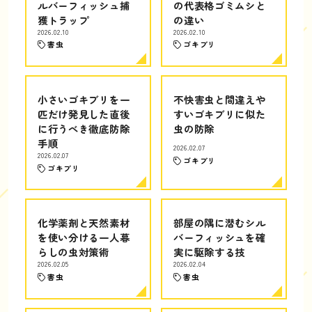
ルバーフィッシュ捕
の代表格ゴミムシと
獲トラップ
の違い
2026.02.10
2026.02.10
害虫
ゴキブリ
小さいゴキブリを一
不快害虫と間違えや
匹だけ発見した直後
すいゴキブリに似た
に行うべき徹底防除
虫の防除
手順
2026.02.07
2026.02.07
ゴキブリ
ゴキブリ
化学薬剤と天然素材
部屋の隅に潜むシル
を使い分ける一人暮
バーフィッシュを確
らしの虫対策術
実に駆除する技
2026.02.05
2026.02.04
害虫
害虫