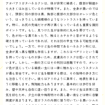
アオバアリガタハネカクシは、体が非常に細長く、腹部が鞘翅か
ら大きくはみ出しているのが特徴です。また、全身が黒いのでは
なく、頭部と羽の部分は黒、胸部と腹部の大部分はオレンジ色と
いう、はっきりとした縞模様のようなコントラストを持っていま
す。特に、お尻の先端だけが再び黒くなっている点も重要な識別
ポイントです。もし、見つけた虫が全体的に丸みを帯びていた
り、色が均一な黒であったり、触るとカチカチと音がするような
硬さを持っているのであれば、それは別の甲虫である可能性が高
いでしょう。一方で、やけど虫の仲間であるハネカクシ科には、
全身が真っ黒な種類も存在しますが、これらはペデリンという毒
を持っていないものが多いため、皮膚炎のリスクは低いとされて
います。しかし、一般の方にはその判別は困難ですので、オレン
ジ色が混じっている細長い虫には一律に触れないというスタンス
が最も安全です。やけど虫を観察する際は、その独特の歩き方に
も注目してください。彼らはアリのように素早く、地表を滑るよ
うに移動します。飛翔能力もありますが、基本的には歩行を好
み、壁や天井も自在に這い回ります。また、やけど虫は非常に湿
気を好むため、夕立の後や梅雨明けの蒸し暑い夜などは特に目撃
頻度が高まります。窓ガラスの内側に張り付いている黒いシルエ