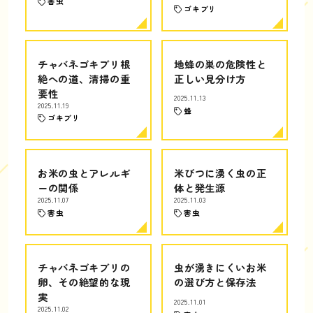
害虫
ゴキブリ
チャバネゴキブリ根
地蜂の巣の危険性と
絶への道、清掃の重
正しい見分け方
要性
2025.11.13
2025.11.19
蜂
ゴキブリ
お米の虫とアレルギ
米びつに湧く虫の正
ーの関係
体と発生源
2025.11.07
2025.11.03
害虫
害虫
チャバネゴキブリの
虫が湧きにくいお米
卵、その絶望的な現
の選び方と保存法
実
2025.11.01
2025.11.02