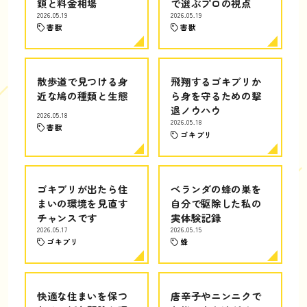
鎖と料金相場
で選ぶプロの視点
2026.05.19
2026.05.19
害獣
害獣
散歩道で見つける身
飛翔するゴキブリか
近な鳩の種類と生態
ら身を守るための撃
退ノウハウ
2026.05.18
2026.05.18
害獣
ゴキブリ
ゴキブリが出たら住
ベランダの蜂の巣を
まいの環境を見直す
自分で駆除した私の
チャンスです
実体験記録
2026.05.17
2026.05.15
ゴキブリ
蜂
快適な住まいを保つ
唐辛子やニンニクで