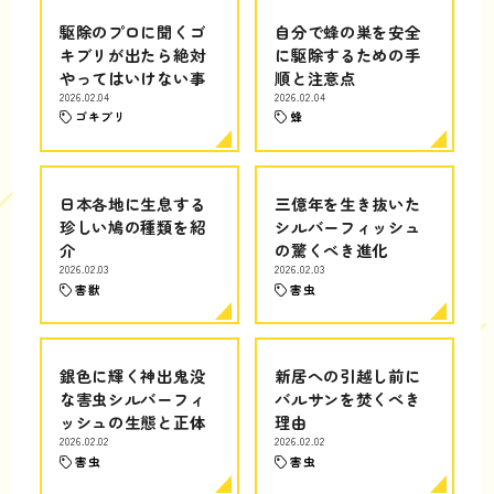
駆除のプロに聞くゴ
自分で蜂の巣を安全
キブリが出たら絶対
に駆除するための手
やってはいけない事
順と注意点
2026.02.04
2026.02.04
ゴキブリ
蜂
日本各地に生息する
三億年を生き抜いた
珍しい鳩の種類を紹
シルバーフィッシュ
介
の驚くべき進化
2026.02.03
2026.02.03
害獣
害虫
銀色に輝く神出鬼没
新居への引越し前に
な害虫シルバーフィ
バルサンを焚くべき
ッシュの生態と正体
理由
2026.02.02
2026.02.02
害虫
害虫