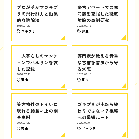
プロが明かすゴキブ
築古アパートでの虫
リの飛行能力と効果
問題を克服した徹底
的な防除法
防除の事例研究
2026.07.15
2026.07.13
ゴキブリ
害虫
一人暮らしのマンシ
専門家が教える貴重
ョンでバルサンを試
な古書を害虫から守
した記録
る知恵
2026.07.11
2026.07.11
害虫
害虫
築古物件のトイレに
ゴキブリが出たら終
現れる細長い虫の調
わりではない？根絶
査事例
への最短ルート
2026.07.10
2026.07.01
害虫
ゴキブリ