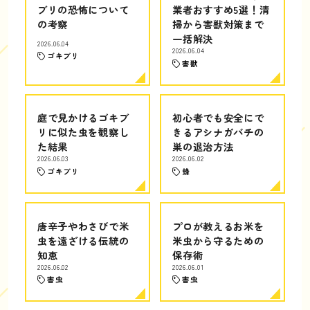
ブリの恐怖について
業者おすすめ5選！清
の考察
掃から害獣対策まで
一括解決
2026.06.04
2026.06.04
ゴキブリ
害獣
庭で見かけるゴキブ
初心者でも安全にで
リに似た虫を観察し
きるアシナガバチの
た結果
巣の退治方法
2026.06.03
2026.06.02
ゴキブリ
蜂
唐辛子やわさびで米
プロが教えるお米を
虫を遠ざける伝統の
米虫から守るための
知恵
保存術
2026.06.02
2026.06.01
害虫
害虫