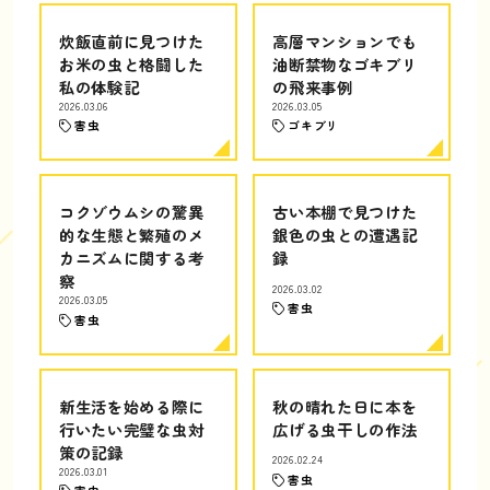
炊飯直前に見つけた
高層マンションでも
お米の虫と格闘した
油断禁物なゴキブリ
私の体験記
の飛来事例
2026.03.06
2026.03.05
害虫
ゴキブリ
コクゾウムシの驚異
古い本棚で見つけた
的な生態と繁殖のメ
銀色の虫との遭遇記
カニズムに関する考
録
察
2026.03.02
2026.03.05
害虫
害虫
新生活を始める際に
秋の晴れた日に本を
行いたい完璧な虫対
広げる虫干しの作法
策の記録
2026.02.24
2026.03.01
害虫