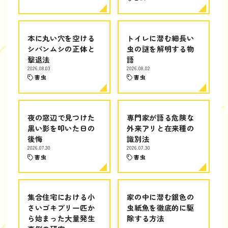
本に丸い穴を空ける
トイレに潜む細長い
シバンムシの正体と
虫の謎を解明する物
撃退法
語
2026.08.03
2026.08.02
害虫
害虫
夜の窓辺で見つけた
専門家が語る危険な
黒い影を叩いた日の
外来アリと在来種の
後悔
識別法
2026.07.30
2026.07.30
害虫
害虫
集合住宅における小
家の中に潜む銀色の
さいゴキブリ一匹か
虫紙魚を徹底的に駆
ら始まった大量発生
除する方法