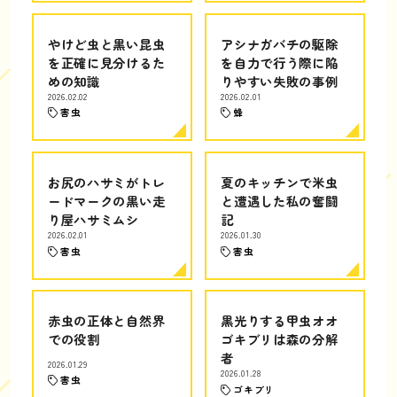
やけど虫と黒い昆虫
アシナガバチの駆除
を正確に見分けるた
を自力で行う際に陥
めの知識
りやすい失敗の事例
2026.02.02
2026.02.01
害虫
蜂
お尻のハサミがトレ
夏のキッチンで米虫
ードマークの黒い走
と遭遇した私の奮闘
り屋ハサミムシ
記
2026.02.01
2026.01.30
害虫
害虫
赤虫の正体と自然界
黒光りする甲虫オオ
での役割
ゴキブリは森の分解
者
2026.01.29
2026.01.28
害虫
ゴキブリ