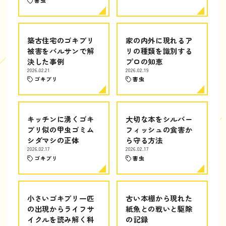
害虫
築古住宅のゴキブリ
家の内外に現れるア
被害をバルサンで解
リの種類を識別する
決した事例
プロの知恵
2026.02.21
2026.02.19
ゴキブリ
害虫
キッチンに湧くゴキ
大切な本をシルバー
ブリ似の甲虫ゴミム
フィッシュの食害か
シダマシの正体
ら守る方法
2026.02.17
2026.02.17
ゴキブリ
害虫
小さいゴキブリ一匹
古い本棚から現れた
の出現からライフサ
紙魚との戦いと駆除
イクルを読み解く科
の記録