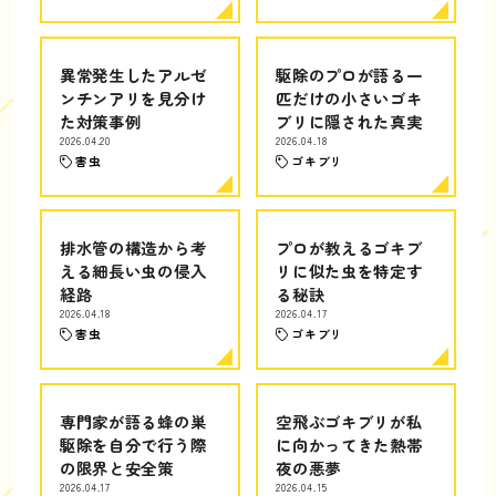
異常発生したアルゼ
駆除のプロが語る一
ンチンアリを見分け
匹だけの小さいゴキ
た対策事例
ブリに隠された真実
2026.04.20
2026.04.18
害虫
ゴキブリ
排水管の構造から考
プロが教えるゴキブ
える細長い虫の侵入
リに似た虫を特定す
経路
る秘訣
2026.04.18
2026.04.17
害虫
ゴキブリ
専門家が語る蜂の巣
空飛ぶゴキブリが私
駆除を自分で行う際
に向かってきた熱帯
の限界と安全策
夜の悪夢
2026.04.17
2026.04.15