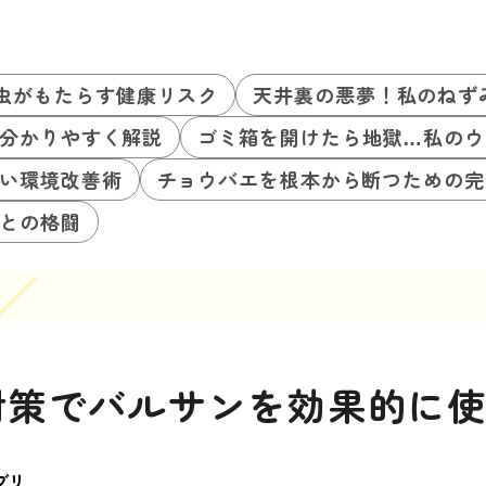
虫がもたらす健康リスク
天井裏の悪夢！私のねず
分かりやすく解説
ゴミ箱を開けたら地獄…私のウ
い環境改善術
チョウバエを根本から断つための完
との格闘
対策でバルサンを効果的に
ブリ