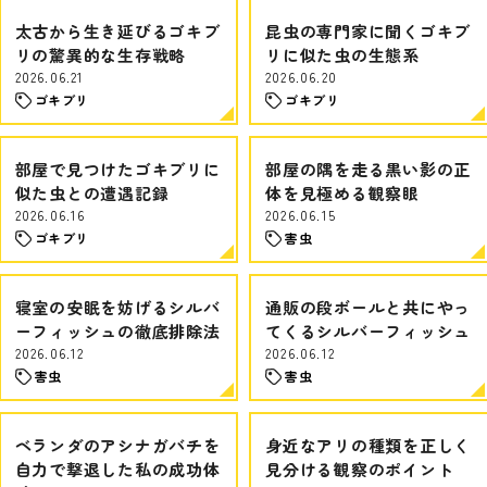
太古から生き延びるゴキブ
昆虫の専門家に聞くゴキブ
リの驚異的な生存戦略
リに似た虫の生態系
2026.06.21
2026.06.20
ゴキブリ
ゴキブリ
部屋で見つけたゴキブリに
部屋の隅を走る黒い影の正
似た虫との遭遇記録
体を見極める観察眼
2026.06.16
2026.06.15
ゴキブリ
害虫
寝室の安眠を妨げるシルバ
通販の段ボールと共にやっ
ーフィッシュの徹底排除法
てくるシルバーフィッシュ
2026.06.12
2026.06.12
害虫
害虫
ベランダのアシナガバチを
身近なアリの種類を正しく
自力で撃退した私の成功体
見分ける観察のポイント