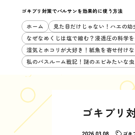
ゴキブリ対策でバルサンを効果的に使う方法
ホーム
見た目だけじゃない！ハエの幼
なぜなめくじは塩で縮む？浸透圧の科学を
湿気とホコリが大好き！紙魚を寄せ付けな
私のバスルーム戦記！謎のエビみたいな虫
ゴキブリ
2026.03.08
ゴキ