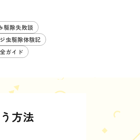
み駆除失敗談
ジ虫駆除体験記
全ガイド
使う方法