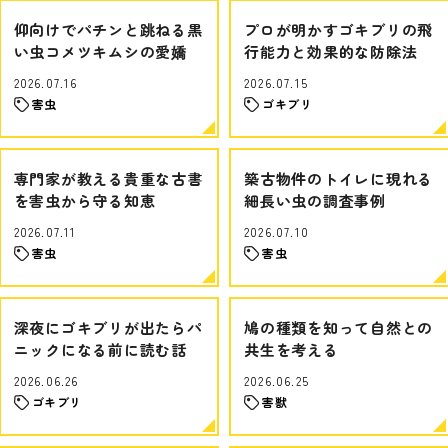
仰向けでパチンと跳ねる黒
プロが明かすゴキブリの飛
い虫コメツキムシの愛嬌
行能力と効果的な防除法
2026.07.16
2026.07.15
害虫
ゴキブリ
専門家が教える貴重な古書
築古物件のトイレに現れる
を害虫から守る知恵
細長い虫の調査事例
2026.07.11
2026.07.10
害虫
害虫
深夜にゴキブリが出たらパ
鳩の種類を知って自然との
ニックになる前に読む話
共生を考える
2026.06.26
2026.06.25
ゴキブリ
害獣