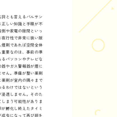
名詞とも言えるバルサン
は正しい知識と手順が不
裏側や家電の隙間といっ
は夜行性で非常に狭い隙
ん煙剤であれば空間全体
も重要なのは、事前の準
あるパソコンやテレビな
知器やガス警報器が煙に
ません。準備が整い薬剤
に薬剤が室内の隅々まで
わるわけではないという
が浸透しません。そのた
てしまう可能性がありま
卵が孵化し終えたタイミ
が成虫になって再び卵を