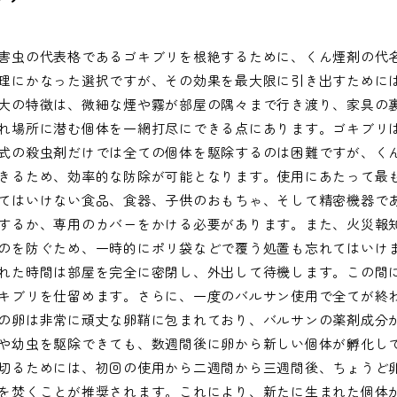
害虫の代表格であるゴキブリを根絶するために、くん煙剤の代
理にかなった選択ですが、その効果を最大限に引き出すために
大の特徴は、微細な煙や霧が部屋の隅々まで行き渡り、家具の
れ場所に潜む個体を一網打尽にできる点にあります。ゴキブリ
式の殺虫剤だけでは全ての個体を駆除するのは困難ですが、く
きるため、効率的な防除が可能となります。使用にあたって最
てはいけない食品、食器、子供のおもちゃ、そして精密機器で
するか、専用のカバーをかける必要があります。また、火災報
のを防ぐため、一時的にポリ袋などで覆う処置も忘れてはいけ
れた時間は部屋を完全に密閉し、外出して待機します。この間
キブリを仕留めます。さらに、一度のバルサン使用で全てが終
の卵は非常に頑丈な卵鞘に包まれており、バルサンの薬剤成分
や幼虫を駆除できても、数週間後に卵から新しい個体が孵化し
切るためには、初回の使用から二週間から三週間後、ちょうど
を焚くことが推奨されます。これにより、新たに生まれた個体