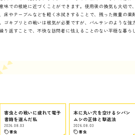
意味での根絶に近づくことができます。使用後の換気も大切で
、床やテーブルなどを軽く水拭きすることで、残った微量の薬
。ゴキブリとの戦いは根気が必要ですが、バルサンのような強
繰り返すことで、不快な訪問者に怯えることのない平穏な暮ら
害虫との戦いに疲れて電子
本に丸い穴を空けるシバン
書籍を選んだ私
ムシの正体と撃退法
2026.08.03
2026.08.03
害虫
害虫