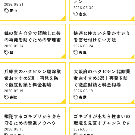
ィン
2026.05.31
2026.05.30
害虫
害虫
蜂の巣を自分で駆除した後
快適な住まいを脅かすシミ
の再発を防ぐための管理術
を寄せ付けない方法
2026.05.24
2026.05.24
蜂
害虫
兵庫県のハクビシン駆除業
大阪府のハクビシン駆除業
者おすすめ5選｜再発を防
者おすすめ5選｜再発を防
ぐ徹底封鎖と料金相場
ぐ徹底封鎖と料金相場
2026.05.19
2026.05.19
害獣
害獣
飛翔するゴキブリから身を
ゴキブリが出たら住まいの
守るための撃退ノウハウ
環境を見直すチャンスです
2026.05.18
2026.05.17