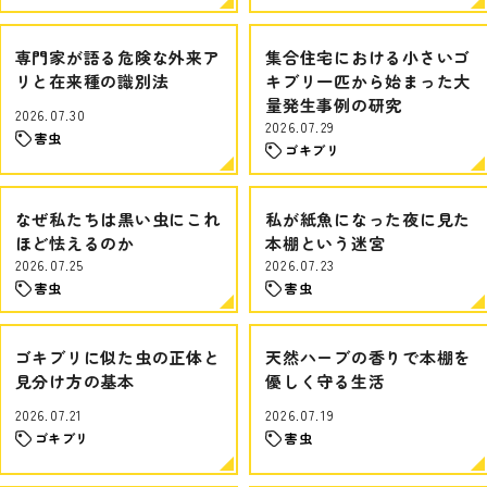
専門家が語る危険な外来ア
集合住宅における小さいゴ
リと在来種の識別法
キブリ一匹から始まった大
量発生事例の研究
2026.07.30
2026.07.29
害虫
ゴキブリ
なぜ私たちは黒い虫にこれ
私が紙魚になった夜に見た
ほど怯えるのか
本棚という迷宮
2026.07.25
2026.07.23
害虫
害虫
ゴキブリに似た虫の正体と
天然ハーブの香りで本棚を
見分け方の基本
優しく守る生活
2026.07.21
2026.07.19
ゴキブリ
害虫