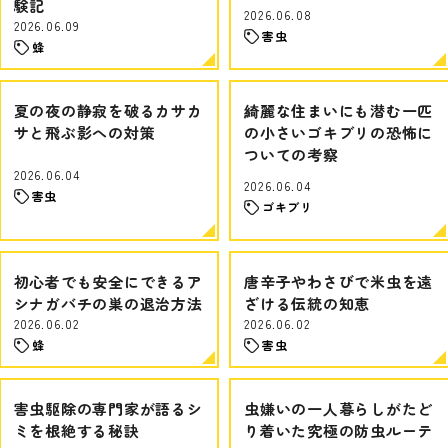
験記
2026.06.08
2026.06.09
害虫
蜂
夏の夜の静寂を破るカサカ
綺麗な住まいにも潜む一匹
サと飛ぶ影への対策
の小さいゴキブリの恐怖に
ついての考察
2026.06.04
2026.06.04
害虫
ゴキブリ
初心者でも安全にできるア
唐辛子やわさびで米虫を遠
シナガバチの巣の退治方法
ざける伝統の知恵
2026.06.02
2026.06.02
蜂
害虫
害虫駆除の専門家が語るシ
虫嫌いの一人暮らしがたど
ミを根絶する秘訣
り着いた究極の防虫ルーテ