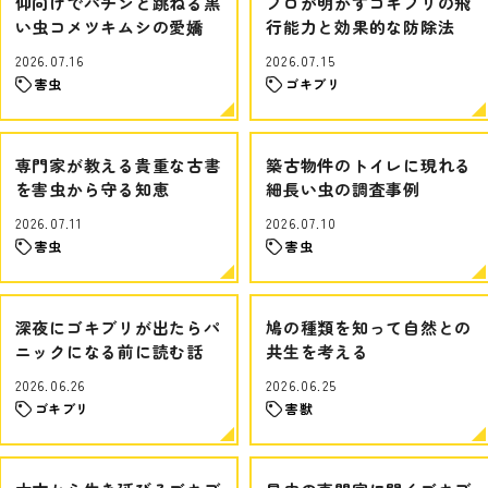
仰向けでパチンと跳ねる黒
プロが明かすゴキブリの飛
い虫コメツキムシの愛嬌
行能力と効果的な防除法
2026.07.16
2026.07.15
害虫
ゴキブリ
専門家が教える貴重な古書
築古物件のトイレに現れる
を害虫から守る知恵
細長い虫の調査事例
2026.07.11
2026.07.10
害虫
害虫
深夜にゴキブリが出たらパ
鳩の種類を知って自然との
ニックになる前に読む話
共生を考える
2026.06.26
2026.06.25
ゴキブリ
害獣