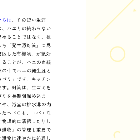
からは
、その短い生涯
の、ハエとの終わらない
縮めることではなく、彼
わち「発生源対策」に尽
腐敗した有機物」が絶対
することが、ハエの血統
家の中でハエの発生源と
生ゴミ」です。キッチン
ます。対策は、生ゴミを
ゴミを長期間溜め込ま
クや、浴室の排水溝の内
ったヘドロも、コバエな
で物理的に清掃したりし
排泄物」の管理も重要で
排泄物は速やかに処理し