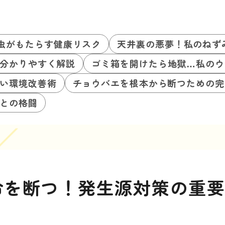
虫がもたらす健康リスク
天井裏の悪夢！私のねず
分かりやすく解説
ゴミ箱を開けたら地獄…私のウ
い環境改善術
チョウバエを根本から断つための完
との格闘
命を断つ！発生源対策の重