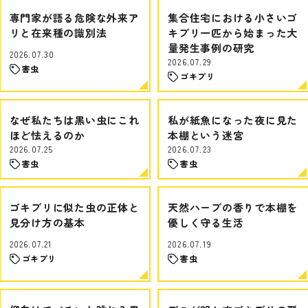
専門家が語る危険な外来ア
集合住宅における小さいゴ
リと在来種の識別法
キブリ一匹から始まった大
量発生事例の研究
2026.07.30
2026.07.29
害虫
ゴキブリ
なぜ私たちは黒い虫にこれ
私が紙魚になった夜に見た
ほど怯えるのか
本棚という迷宮
2026.07.25
2026.07.23
害虫
害虫
ゴキブリに似た虫の正体と
天然ハーブの香りで本棚を
見分け方の基本
優しく守る生活
2026.07.21
2026.07.19
ゴキブリ
害虫