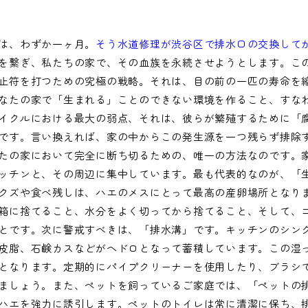
は、わずか一ヶ月。
そう水道修理が渋谷区で排水口の交換して
を繋ぎ、私たちの家で、その血族を永続させようとします。こ
止符を打つための究極の戦略。それは、目の前の一匹の寿命を
なたの家で「生まれる」ことのできない環境を作ること、すな
イクルにおける最大の弱点、それは、彼らが繁殖するために「
です。言い換えれば、家の中からこの発生源を一つ残らず排除
たの家において完全に断ち切るための、唯一の方法なのです。
ッチンと、その周辺に集中しています。最も代表的なのが、「
クズや食べ残しは、ハエのメスにとって最高の産卵場所となり
箱に捨てること、水分をよく切ってから捨てること、そして、
とです。次に警戒すべきは、「排水溝」です。キッチンのシン
皮脂、石鹸カスなどがヘドロとなって蓄積しています。この湿
となります。定期的にパイプクリーナーを使用したり、ブラシ
ましょう。また、ペットを飼っているご家庭では、「ペットの
ハエを強力に誘引します。ペットのトイレは常に清潔に保ち、