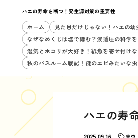
ハエの寿命を断つ！発生源対策の重要性
ホーム
見た目だけじゃない！ハエの幼
なぜなめくじは塩で縮む？浸透圧の科学を
湿気とホコリが大好き！紙魚を寄せ付けな
私のバスルーム戦記！謎のエビみたいな虫
ハエの寿
2025.09.16
害虫