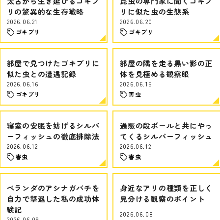
太古から生き延びるゴキブ
昆虫の専門家に聞くゴキブ
リの驚異的な生存戦略
リに似た虫の生態系
2026.06.21
2026.06.20
ゴキブリ
ゴキブリ
部屋で見つけたゴキブリに
部屋の隅を走る黒い影の正
似た虫との遭遇記録
体を見極める観察眼
2026.06.16
2026.06.15
ゴキブリ
害虫
寝室の安眠を妨げるシルバ
通販の段ボールと共にやっ
ーフィッシュの徹底排除法
てくるシルバーフィッシュ
2026.06.12
2026.06.12
害虫
害虫
ベランダのアシナガバチを
身近なアリの種類を正しく
自力で撃退した私の成功体
見分ける観察のポイント
験記
2026.06.08
2026.06.09