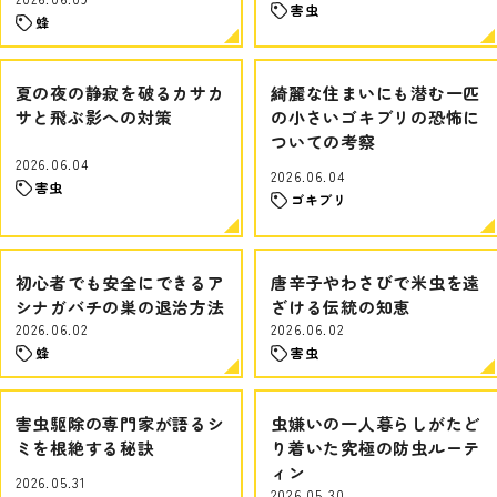
害虫
蜂
夏の夜の静寂を破るカサカ
綺麗な住まいにも潜む一匹
サと飛ぶ影への対策
の小さいゴキブリの恐怖に
ついての考察
2026.06.04
2026.06.04
害虫
ゴキブリ
初心者でも安全にできるア
唐辛子やわさびで米虫を遠
シナガバチの巣の退治方法
ざける伝統の知恵
2026.06.02
2026.06.02
蜂
害虫
害虫駆除の専門家が語るシ
虫嫌いの一人暮らしがたど
ミを根絶する秘訣
り着いた究極の防虫ルーテ
ィン
2026.05.31
2026.05.30