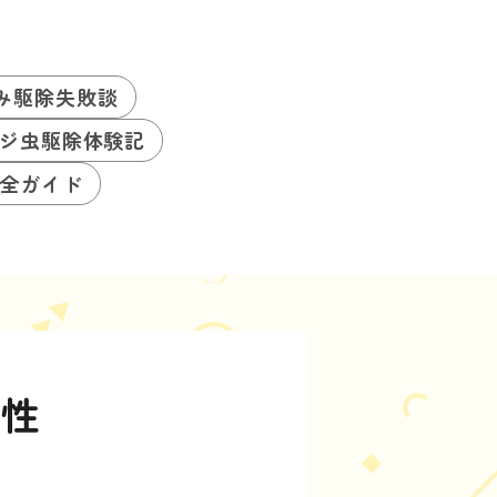
み駆除失敗談
ジ虫駆除体験記
全ガイド
要性