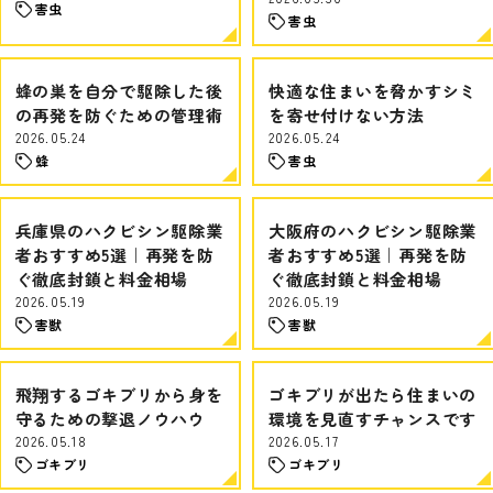
害虫
害虫
蜂の巣を自分で駆除した後
快適な住まいを脅かすシミ
の再発を防ぐための管理術
を寄せ付けない方法
2026.05.24
2026.05.24
蜂
害虫
兵庫県のハクビシン駆除業
大阪府のハクビシン駆除業
者おすすめ5選｜再発を防
者おすすめ5選｜再発を防
ぐ徹底封鎖と料金相場
ぐ徹底封鎖と料金相場
2026.05.19
2026.05.19
害獣
害獣
飛翔するゴキブリから身を
ゴキブリが出たら住まいの
守るための撃退ノウハウ
環境を見直すチャンスです
2026.05.18
2026.05.17
ゴキブリ
ゴキブリ