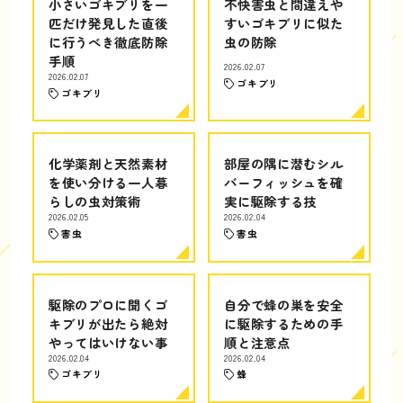
小さいゴキブリを一
不快害虫と間違えや
匹だけ発見した直後
すいゴキブリに似た
に行うべき徹底防除
虫の防除
手順
2026.02.07
2026.02.07
ゴキブリ
ゴキブリ
化学薬剤と天然素材
部屋の隅に潜むシル
を使い分ける一人暮
バーフィッシュを確
らしの虫対策術
実に駆除する技
2026.02.05
2026.02.04
害虫
害虫
駆除のプロに聞くゴ
自分で蜂の巣を安全
キブリが出たら絶対
に駆除するための手
やってはいけない事
順と注意点
2026.02.04
2026.02.04
ゴキブリ
蜂