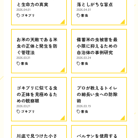
と生命力の真実
落としがちな盲点
2026.04.01
2026.04.01
ゴキブリ
害虫
お米の天敵である米
備蓄米の虫被害を最
虫の正体と発生を防
小限に抑えるための
ぐ管理法
自治体の事例研究
2026.03.31
2026.03.24
害虫
害虫
ゴキブリに似てる虫
プロが教えるトイレ
の正体を見極めるた
の細長い虫への防除
めの観察眼
術
2026.03.21
2026.03.19
ゴキブリ
害虫
川底で見つけた小さ
バルサンを使用する