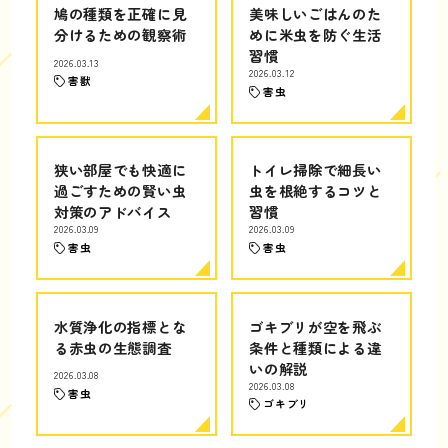
鳩の種類を正確に見
美味しいごはんのた
分けるための観察術
めに米虫を防ぐ生活
習慣
2026.03.13
2026.03.12
害獣
害虫
狭い部屋でも快適に
トイレ掃除で細長い
過ごすための賢い虫
虫を根絶するコツと
対策のアドバイス
習慣
2026.03.09
2026.03.09
害虫
害虫
水質浄化の指標とな
ゴキブリが空を飛ぶ
る赤虫の生態調査
条件と種類による違
いの解説
2026.03.08
2026.03.08
害虫
ゴキブリ