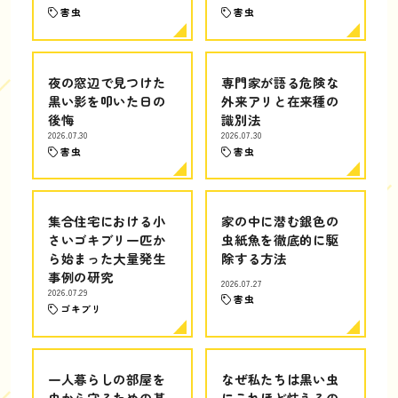
害虫
害虫
夜の窓辺で見つけた
専門家が語る危険な
黒い影を叩いた日の
外来アリと在来種の
後悔
識別法
2026.07.30
2026.07.30
害虫
害虫
集合住宅における小
家の中に潜む銀色の
さいゴキブリ一匹か
虫紙魚を徹底的に駆
ら始まった大量発生
除する方法
事例の研究
2026.07.27
2026.07.29
害虫
ゴキブリ
一人暮らしの部屋を
なぜ私たちは黒い虫
虫から守るための基
にこれほど怯えるの