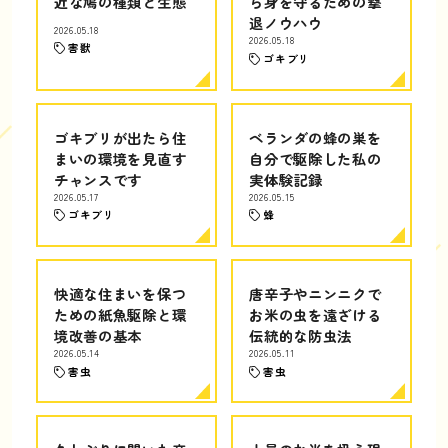
近な鳩の種類と生態
ら身を守るための撃
退ノウハウ
2026.05.18
2026.05.18
害獣
ゴキブリ
ゴキブリが出たら住
ベランダの蜂の巣を
まいの環境を見直す
自分で駆除した私の
チャンスです
実体験記録
2026.05.17
2026.05.15
ゴキブリ
蜂
快適な住まいを保つ
唐辛子やニンニクで
ための紙魚駆除と環
お米の虫を遠ざける
境改善の基本
伝統的な防虫法
2026.05.14
2026.05.11
害虫
害虫