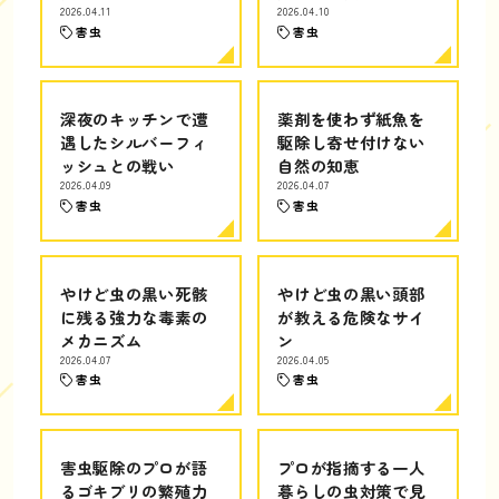
2026.04.11
2026.04.10
害虫
害虫
深夜のキッチンで遭
薬剤を使わず紙魚を
遇したシルバーフィ
駆除し寄せ付けない
ッシュとの戦い
自然の知恵
2026.04.09
2026.04.07
害虫
害虫
やけど虫の黒い死骸
やけど虫の黒い頭部
に残る強力な毒素の
が教える危険なサイ
メカニズム
ン
2026.04.07
2026.04.05
害虫
害虫
害虫駆除のプロが語
プロが指摘する一人
るゴキブリの繁殖力
暮らしの虫対策で見