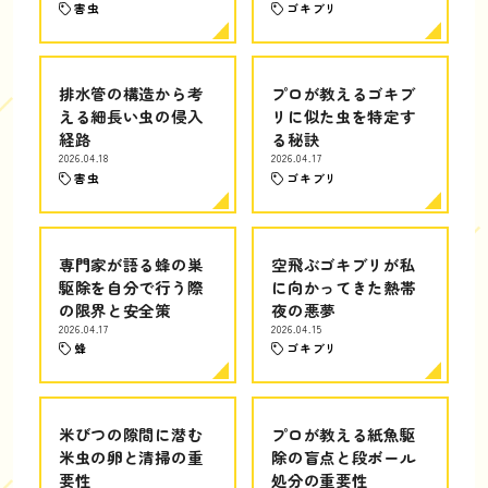
害虫
ゴキブリ
排水管の構造から考
プロが教えるゴキブ
える細長い虫の侵入
リに似た虫を特定す
経路
る秘訣
2026.04.18
2026.04.17
害虫
ゴキブリ
専門家が語る蜂の巣
空飛ぶゴキブリが私
駆除を自分で行う際
に向かってきた熱帯
の限界と安全策
夜の悪夢
2026.04.17
2026.04.15
蜂
ゴキブリ
米びつの隙間に潜む
プロが教える紙魚駆
米虫の卵と清掃の重
除の盲点と段ボール
要性
処分の重要性