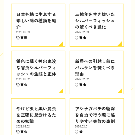
日本各地に生息する
三億年を生き抜いた
珍しい鳩の種類を紹
シルバーフィッシュ
介
の驚くべき進化
2026.02.03
2026.02.03
害獣
害虫
銀色に輝く神出鬼没
新居への引越し前に
な害虫シルバーフィ
バルサンを焚くべき
ッシュの生態と正体
理由
2026.02.02
2026.02.02
害虫
害虫
やけど虫と黒い昆虫
アシナガバチの駆除
を正確に見分けるた
を自力で行う際に陥
めの知識
りやすい失敗の事例
2026.02.02
2026.02.01
害虫
蜂