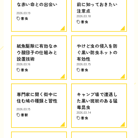
な赤い命との出会い
前に知っておきたい
注意点
2026.03.19
2026.03.18
害虫
害虫
紙魚駆除に有効なホ
やけど虫の侵入を防
ウ酸団子の仕組みと
ぐ黒い防虫ネットの
設置技術
有効性
2026.03.16
2026.03.15
害虫
害虫
専門家に聞く街中に
キャンプ場で遭遇し
住む鳩の種類と習性
た黒い斑紋のある猛
毒昆虫
2026.03.15
2026.03.14
害獣
害虫