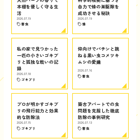
本棚を優しく守る生
自力で蜂の巣駆除を
活
成功させる秘訣
2026.07.19
2026.07.19
害虫
蜂
私の家で見つかった
仰向けでパチンと跳
一匹の小さいゴキブ
ねる黒い虫コメツキ
リと孤独な戦いの記
ムシの愛嬌
録
2026.07.16
2026.07.18
害虫
ゴキブリ
プロが明かすゴキブ
築古アパートでの虫
リの飛行能力と効果
問題を克服した徹底
的な防除法
防除の事例研究
2026.07.15
2026.07.13
ゴキブリ
害虫