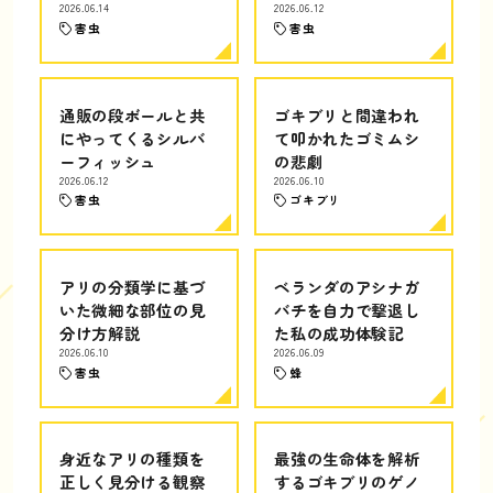
2026.06.14
2026.06.12
害虫
害虫
通販の段ボールと共
ゴキブリと間違われ
にやってくるシルバ
て叩かれたゴミムシ
ーフィッシュ
の悲劇
2026.06.12
2026.06.10
害虫
ゴキブリ
アリの分類学に基づ
ベランダのアシナガ
いた微細な部位の見
バチを自力で撃退し
分け方解説
た私の成功体験記
2026.06.10
2026.06.09
害虫
蜂
身近なアリの種類を
最強の生命体を解析
正しく見分ける観察
するゴキブリのゲノ