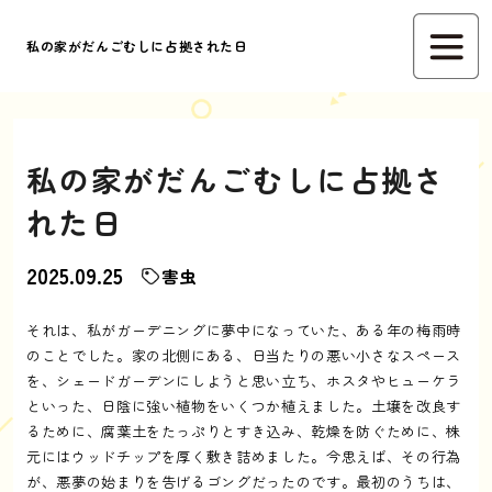
私の家がだんごむしに占拠された日
私の家がだんごむしに占拠さ
れた日
2025.09.25
害虫
それは、私がガーデニングに夢中になっていた、ある年の梅雨時
のことでした。家の北側にある、日当たりの悪い小さなスペース
を、シェードガーデンにしようと思い立ち、ホスタやヒューケラ
といった、日陰に強い植物をいくつか植えました。土壌を改良す
るために、腐葉土をたっぷりとすき込み、乾燥を防ぐために、株
元にはウッドチップを厚く敷き詰めました。今思えば、その行為
が、悪夢の始まりを告げるゴングだったのです。最初のうちは、