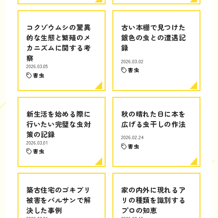
コクゾウムシの驚異
古い本棚で見つけた
的な生態と繁殖のメ
銀色の虫との遭遇記
カニズムに関する考
録
察
2026.03.02
2026.03.05
害虫
害虫
新生活を始める際に
秋の晴れた日に本を
行いたい完璧な虫対
広げる虫干しの作法
策の記録
2026.02.24
2026.03.01
害虫
害虫
築古住宅のゴキブリ
家の内外に現れるア
被害をバルサンで解
リの種類を識別する
決した事例
プロの知恵