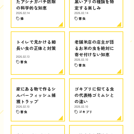
たアシナガバチ防除
黒いアリの種類を特
の科学的な知恵
定する楽しみ
2026.02.14
2026.02.14
蜂
害虫
トイレで見かける細
老舗米店の店主が語
長い虫の正体と対策
るお米の虫を絶対に
寄せ付けない知恵
2026.02.13
2026.02.10
害虫
害虫
家にある物で作るシ
ゴキブリに似てる虫
ルバーフィッシュ捕
の代表格ゴミムシと
獲トラップ
の違い
2026.02.10
2026.02.10
害虫
ゴキブリ