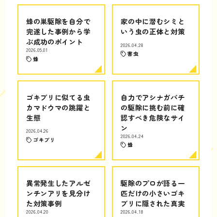
蜂の巣駆除を自分で
家の中に潜むシミと
完遂した事例から学
いう虫の正体と対策
ぶ成功のポイント
2026.04.28
2026.05.01
害虫
蜂
ゴキブリに似てる虫
自力でアシナガバチ
カマドウマの跳躍と
の駆除に挑む前に確
生態
認すべき危険なサイ
ン
2026.04.26
2026.04.24
ゴキブリ
蜂
異常発生したアルゼ
駆除のプロが語る一
ンチンアリを見分け
匹だけの小さいゴキ
た対策事例
ブリに隠された真実
2026.04.20
2026.04.18