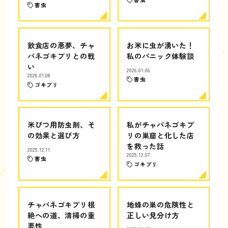
害虫
飲食店の悪夢、チャ
お米に虫が湧いた！
バネゴキブリとの戦
私のパニック体験談
い
2026.01.06
2026.01.08
害虫
ゴキブリ
米びつ用防虫剤、そ
私がチャバネゴキブ
の効果と選び方
リの巣窟と化した店
を救った話
2025.12.11
2025.12.07
害虫
ゴキブリ
チャバネゴキブリ根
地蜂の巣の危険性と
絶への道、清掃の重
正しい見分け方
要性