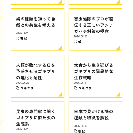
鳩の種類を知って自
害虫駆除のプロが直
然との共生を考える
伝する正しいアシナ
ガバチ対策の極意
2026.06.25
2026.06.25
害獣
蜂
人類が敗北する日を
太古から生き延びる
予感させるゴキブリ
ゴキブリの驚異的な
の進化と耐性
生存戦略
2026.06.22
2026.06.21
ゴキブリ
ゴキブリ
昆虫の専門家に聞く
日本で見かける鳩の
ゴキブリに似た虫の
種類と特徴を解説
生態系
2026.06.17
2026.06.20
害獣