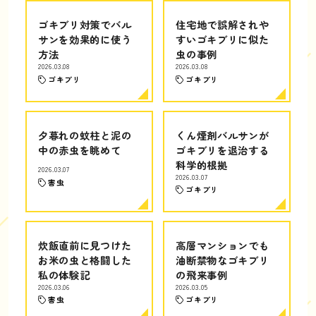
ゴキブリ対策でバル
住宅地で誤解されや
サンを効果的に使う
すいゴキブリに似た
方法
虫の事例
2026.03.08
2026.03.08
ゴキブリ
ゴキブリ
夕暮れの蚊柱と泥の
くん煙剤バルサンが
中の赤虫を眺めて
ゴキブリを退治する
科学的根拠
2026.03.07
2026.03.07
害虫
ゴキブリ
炊飯直前に見つけた
高層マンションでも
お米の虫と格闘した
油断禁物なゴキブリ
私の体験記
の飛来事例
2026.03.06
2026.03.05
害虫
ゴキブリ