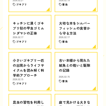
2026.02.21
2026.02.19
ゴキブリ
害虫
キッチンに湧くゴキ
大切な本をシルバー
ブリ似の甲虫ゴミム
フィッシュの食害か
シダマシの正体
ら守る方法
2026.02.17
2026.02.17
ゴキブリ
害虫
小さいゴキブリ一匹
古い本棚から現れた
の出現からライフサ
紙魚との戦いと駆除
イクルを読み解く科
の記録
学的アプローチ
2026.02.15
2026.02.15
害虫
ゴキブリ
昆虫の習性を利用し
庭で見かける大きな