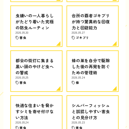
虫嫌いの一人暮らし
台所の覇者ゴキブリ
がたどり着いた究極
が持つ驚異的な回復
の防虫ルーティン
力と回避能力
2026.05.30
2026.05.27
害虫
ゴキブリ
都会の街灯に集まる
蜂の巣を自分で駆除
黒い頭のやけど虫へ
した後の再発を防ぐ
の警戒
ための管理術
2026.05.25
2026.05.24
害虫
蜂
快適な住まいを脅か
シルバーフィッシュ
すシミを寄せ付けな
と誤認しやすい害虫
い方法
との見分け方
2026.05.24
2026.05.23
害虫
害虫