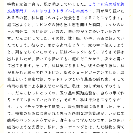
植物も元気に育ち、私は満足していました。
こうにも洗面所配管
交換専門チームにはつまりトラブルを本巣市に
、雨が降り続いた
ある日の朝、私は信じられない光景を目にすることになります。
庭に出ようと、リビングの掃き出し窓を開けた瞬間、サッシのレ
ール部分に、おびただしい数の、黒い粒がうごめいていたので
す。だんごむしでした。その数、数十匹、いや、百匹は超えてい
たでしょう。彼らは、雨から逃れるように、家の中に侵入しよう
と、列をなしていたのです。私はパニックになり、ほうきで掃き
出しましたが、掃いても掃いても、庭のどこかから、次々と湧い
て出てきます。そして、私は気づきました。彼らの発生源は、私
が良かれと思って作り上げた、あのシェードガーデンでした。腐
葉土という豊富な餌、ウッドチップという最高の隠れ家、そして
梅雨の長雨による絶え間ない湿気。私は、知らず知らずのうち
に、だんごむしにとっての、五つ星の繁殖施設を、自らの手で作
り上げてしまっていたのです。その日、私は半泣きになりなが
ら、ウッドチップを全て撤去し、殺虫剤を庭に撒きました。そし
て、植物のためには良かれと思った過剰な湿気管理が、いかに生
態系のバランスを崩すかを、身をもって学んだのです。あの黒い
絨毯のような光景は、私に、ガーデニングとは、ただ植物を育て