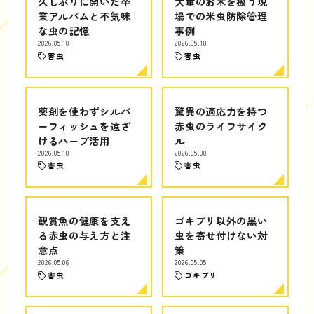
久しぶりに開いた卒
大量のお米を扱う現
業アルバムと不気味
場での米虫防除管理
な虫の記憶
事例
2026.05.10
2026.05.10
害虫
害虫
薬剤を使わずシルバ
驚異の適応力を持つ
ーフィッシュを遠ざ
赤虫のライフサイク
けるハーブ活用
ル
2026.05.10
2026.05.08
害虫
害虫
観賞魚の健康を支え
ゴキブリ以外の黒い
る赤虫の与え方と注
虫を寄せ付けない対
意点
策
2026.05.06
2026.05.05
害虫
ゴキブリ