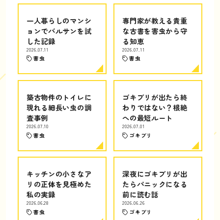
一人暮らしのマンシ
専門家が教える貴重
ョンでバルサンを試
な古書を害虫から守
した記録
る知恵
2026.07.11
2026.07.11
害虫
害虫
築古物件のトイレに
ゴキブリが出たら終
現れる細長い虫の調
わりではない？根絶
査事例
への最短ルート
2026.07.10
2026.07.01
害虫
ゴキブリ
キッチンの小さなア
深夜にゴキブリが出
リの正体を見極めた
たらパニックになる
私の実録
前に読む話
2026.06.28
2026.06.26
害虫
ゴキブリ