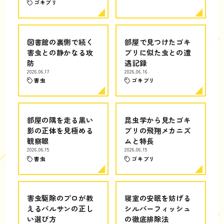
ゴキブリ
図書館の裏側で続く
部屋で見つけたゴキ
害虫との静かなる攻
ブリに似た虫との遭
防
遇記録
2026.06.17
2026.06.16
害虫
ゴキブリ
部屋の隅を走る黒い
昆虫学から見たゴキ
影の正体を見極める
ブリの飛翔メカニズ
観察眼
ムと特長
2026.06.15
2026.06.15
害虫
ゴキブリ
害虫駆除のプロが教
寝室の安眠を妨げる
えるバルサンの正し
シルバーフィッシュ
い選び方
の徹底排除法