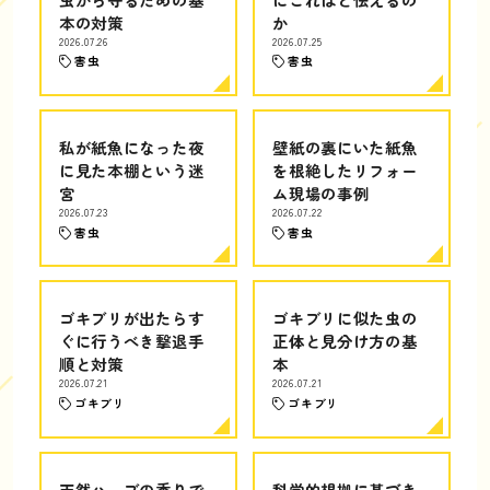
本の対策
か
2026.07.26
2026.07.25
害虫
害虫
私が紙魚になった夜
壁紙の裏にいた紙魚
に見た本棚という迷
を根絶したリフォー
宮
ム現場の事例
2026.07.23
2026.07.22
害虫
害虫
ゴキブリが出たらす
ゴキブリに似た虫の
ぐに行うべき撃退手
正体と見分け方の基
順と対策
本
2026.07.21
2026.07.21
ゴキブリ
ゴキブリ
天然ハーブの香りで
科学的根拠に基づき