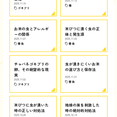
2025.11.13
2025.11.19
蜂
ゴキブリ
お米の虫とアレルギ
米びつに湧く虫の正
ーの関係
体と発生源
2025.11.07
2025.11.03
害虫
害虫
チャバネゴキブリの
虫が湧きにくいお米
卵、その絶望的な現
の選び方と保存法
実
2025.11.01
2025.11.02
害虫
ゴキブリ
米びつに虫が湧いた
地蜂の巣を刺激した
時の正しい対処法
時の絶対的対処法
2025.10.28
2025.10.14