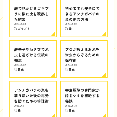
庭で見かけるゴキブ
初心者でも安全にで
リに似た虫を観察し
きるアシナガバチの
た結果
巣の退治方法
2026.06.03
2026.06.02
ゴキブリ
蜂
唐辛子やわさびで米
プロが教えるお米を
虫を遠ざける伝統の
米虫から守るための
知恵
保存術
2026.06.02
2026.06.01
害虫
害虫
アシナガバチの巣を
害虫駆除の専門家が
取り除いた後の再発
語るシミを根絶する
を防ぐための管理術
秘訣
2026.06.01
2026.05.31
蜂
害虫