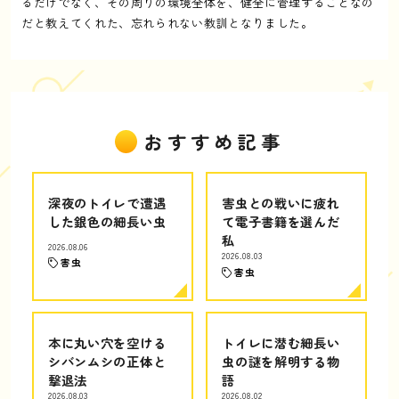
るだけでなく、その周りの環境全体を、健全に管理することなの
だと教えてくれた、忘れられない教訓となりました。
おすすめ記事
深夜のトイレで遭遇
害虫との戦いに疲れ
した銀色の細長い虫
て電子書籍を選んだ
私
2026.08.06
2026.08.03
害虫
害虫
本に丸い穴を空ける
トイレに潜む細長い
シバンムシの正体と
虫の謎を解明する物
撃退法
語
2026.08.03
2026.08.02