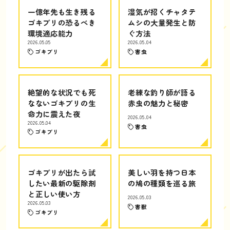
一億年先も生き残る
湿気が招くチャタテ
ゴキブリの恐るべき
ムシの大量発生と防
環境適応能力
ぐ方法
2026.05.05
2026.05.04
ゴキブリ
害虫
絶望的な状況でも死
老練な釣り師が語る
なないゴキブリの生
赤虫の魅力と秘密
命力に震えた夜
2026.05.04
2026.05.04
害虫
ゴキブリ
ゴキブリが出たら試
美しい羽を持つ日本
したい最新の駆除剤
の鳩の種類を巡る旅
と正しい使い方
2026.05.03
2026.05.03
害獣
ゴキブリ