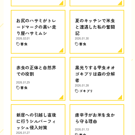
お尻のハサミがトレ
夏のキッチンで米虫
ードマークの黒い走
と遭遇した私の奮闘
り屋ハサミムシ
記
2026.02.01
2026.01.30
害虫
害虫
赤虫の正体と自然界
黒光りする甲虫オオ
での役割
ゴキブリは森の分解
者
2026.01.29
2026.01.28
害虫
ゴキブリ
新居への引越し直後
唐辛子がお米を虫か
に行うシルバーフィ
ら守る理由
ッシュ侵入対策
2026.01.13
2026.01.27
害虫