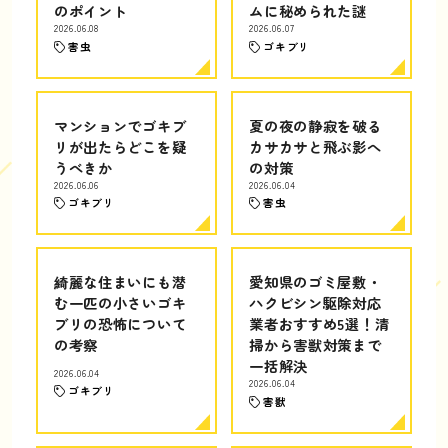
のポイント
ムに秘められた謎
2026.06.08
2026.06.07
害虫
ゴキブリ
マンションでゴキブ
夏の夜の静寂を破る
リが出たらどこを疑
カサカサと飛ぶ影へ
うべきか
の対策
2026.06.06
2026.06.04
ゴキブリ
害虫
綺麗な住まいにも潜
愛知県のゴミ屋敷・
む一匹の小さいゴキ
ハクビシン駆除対応
ブリの恐怖について
業者おすすめ5選！清
の考察
掃から害獣対策まで
一括解決
2026.06.04
2026.06.04
ゴキブリ
害獣