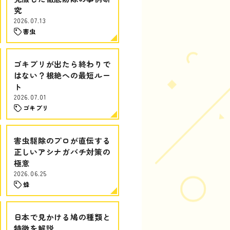
究
2026.07.13
害虫
ゴキブリが出たら終わりで
はない？根絶への最短ルー
ト
2026.07.01
ゴキブリ
害虫駆除のプロが直伝する
正しいアシナガバチ対策の
極意
2026.06.25
蜂
日本で見かける鳩の種類と
特徴を解説