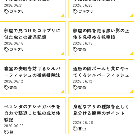
2026.06.21
2026.06.20
ゴキブリ
ゴキブリ
部屋で見つけたゴキブリに
部屋の隅を走る黒い影の正
似た虫との遭遇記録
体を見極める観察眼
2026.06.16
2026.06.15
ゴキブリ
害虫
寝室の安眠を妨げるシルバ
通販の段ボールと共にやっ
ーフィッシュの徹底排除法
てくるシルバーフィッシュ
2026.06.12
2026.06.12
害虫
害虫
ベランダのアシナガバチを
身近なアリの種類を正しく
自力で撃退した私の成功体
見分ける観察のポイント
験記
2026.06.08
2026.06.09
害虫
蜂