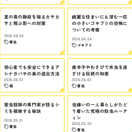
夏の夜の静寂を破るカサカ
綺麗な住まいにも潜む一匹
サと飛ぶ影への対策
の小さいゴキブリの恐怖に
ついての考察
2026.06.04
2026.06.04
害虫
ゴキブリ
初心者でも安全にできるア
唐辛子やわさびで米虫を遠
シナガバチの巣の退治方法
ざける伝統の知恵
2026.06.02
2026.06.02
蜂
害虫
害虫駆除の専門家が語るシ
虫嫌いの一人暮らしがたど
ミを根絶する秘訣
り着いた究極の防虫ルーテ
ィン
2026.05.31
2026.05.30
害虫
害虫