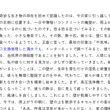
奇妙な生き物の存在を初めて認識したのは、今の家に引っ越し
の北側に位置する、一日中薄暗いコンクリートの擁壁が、雨上
れているのに気づいたのです。恐る恐る近づいてみると、その
負った、小さな巻貝でした。その数、数十匹。彼らは、壁に生
食べているようでした。正直に言って、最初の印象は「不気味
口交換修理した漏水でも
、インターネットで調べてみると、彼
る、自然界の掃除屋であることを知りました。そして、人間に
ら、私の彼らに対する見方は、少しずつ変わっていきました。
がいるということは、この壁が、生命を育むだけの湿気と栄養
は、彼らを無理に駆除するのをやめ、代わりに、彼らが増えす
新たな付き合い方を模索し始めました。まず、高圧洗浄機で、
なくなったことで、彼らの数は、目に見えて減っていきました
り、風通しを良くしました。これにより、壁が乾燥しやすくな
。今では、雨上がりの朝に、壁の上を散歩するキセルガイの姿
つけると、「ああ、昨夜は湿気が多かったんだな」と、家の環