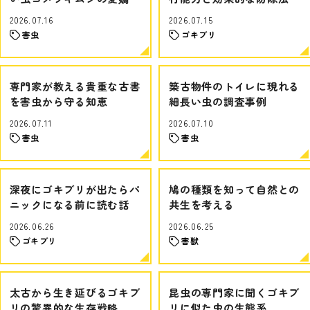
2026.07.16
2026.07.15
害虫
ゴキブリ
専門家が教える貴重な古書
築古物件のトイレに現れる
を害虫から守る知恵
細長い虫の調査事例
2026.07.11
2026.07.10
害虫
害虫
深夜にゴキブリが出たらパ
鳩の種類を知って自然との
ニックになる前に読む話
共生を考える
2026.06.26
2026.06.25
ゴキブリ
害獣
太古から生き延びるゴキブ
昆虫の専門家に聞くゴキブ
リの驚異的な生存戦略
リに似た虫の生態系