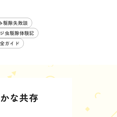
み駆除失敗談
ジ虫駆除体験記
全ガイド
静かな共存