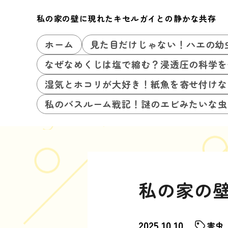
私の家の壁に現れたキセルガイとの静かな共存
ホーム
見た目だけじゃない！ハエの幼
なぜなめくじは塩で縮む？浸透圧の科学を
湿気とホコリが大好き！紙魚を寄せ付けな
私のバスルーム戦記！謎のエビみたいな虫
私の家の
2025.10.10
害虫