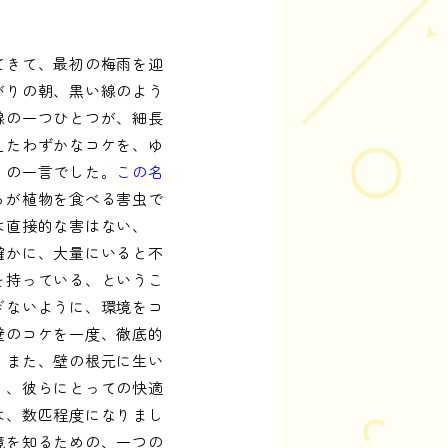
てきて、最初の梅雨を迎
がりの朝、黒い線のよう
線の一つひとつが、細長
えたわずかなコケを、ゆ
」の一言でした。
この名
らが植物を食べる害虫で
は直接的な害はない、
確かに、大量にいると不
を持っている、というこ
ぎないように、環境をコ
壁のコケを一度、徹底的
。また、壁の根元に生い
り、彼らにとっての快適
は、数匹程度になりまし
境を知るための、一つの