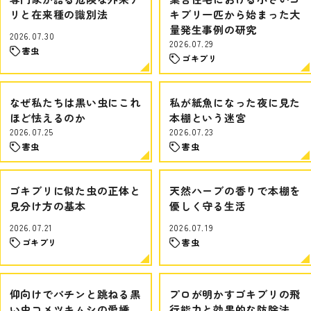
リと在来種の識別法
キブリ一匹から始まった大
量発生事例の研究
2026.07.30
2026.07.29
害虫
ゴキブリ
なぜ私たちは黒い虫にこれ
私が紙魚になった夜に見た
ほど怯えるのか
本棚という迷宮
2026.07.25
2026.07.23
害虫
害虫
ゴキブリに似た虫の正体と
天然ハーブの香りで本棚を
見分け方の基本
優しく守る生活
2026.07.21
2026.07.19
ゴキブリ
害虫
仰向けでパチンと跳ねる黒
プロが明かすゴキブリの飛
い虫コメツキムシの愛嬌
行能力と効果的な防除法