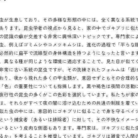
虫が生息しており、その多様な形態の中には、全く異なる系統
あります。昆虫学者の視点から見ると、家の中でゴキブリに似
の認識の癖が交差する非常に興味深いトピックです。専門家に
虫、例えばゴミムシやコメツキムシは、進化の過程で「平らな
必然的に扁平で流線型の身体構造を持つようになったと言いま
、異なる種が同じような環境に適応することで、見た目が似て
非常に古い系統の昆虫ですが、その洗練されたフォルムは「逃
おり、後から現れた多くの甲虫類が、意図せずともその合理的
「色」の重要性についても指摘します。黒や褐色は夜間の活動
夜行性の昆虫の多くがこの色彩を選択しています。私たちが家
は、それらがすべて夜の闇に溶け込むための共通の制服を着て
似た虫の中には、意図的にゴキブリに似ることで身を守るベイ
という捕食者（あるいは排除者）に対して、その不快なイメー
いるという皮肉な側面もあります。専門家は、ゴキブリに似た
るか」を考えることを推奨しています。ゴキブリは雑食で人間