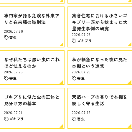
専門家が語る危険な外来ア
集合住宅における小さいゴ
リと在来種の識別法
キブリ一匹から始まった大
量発生事例の研究
2026.07.30
2026.07.29
害虫
ゴキブリ
なぜ私たちは黒い虫にこれ
私が紙魚になった夜に見た
ほど怯えるのか
本棚という迷宮
2026.07.25
2026.07.23
害虫
害虫
ゴキブリに似た虫の正体と
天然ハーブの香りで本棚を
見分け方の基本
優しく守る生活
2026.07.21
2026.07.19
ゴキブリ
害虫