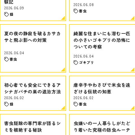
験記
2026.06.08
2026.06.09
害虫
蜂
夏の夜の静寂を破るカサカ
綺麗な住まいにも潜む一匹
サと飛ぶ影への対策
の小さいゴキブリの恐怖に
ついての考察
2026.06.04
2026.06.04
害虫
ゴキブリ
初心者でも安全にできるア
唐辛子やわさびで米虫を遠
シナガバチの巣の退治方法
ざける伝統の知恵
2026.06.02
2026.06.02
蜂
害虫
害虫駆除の専門家が語るシ
虫嫌いの一人暮らしがたど
ミを根絶する秘訣
り着いた究極の防虫ルーテ