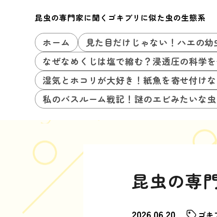
昆虫の専門家に聞くゴキブリに似た虫の生態系
ホーム
見た目だけじゃない！ハエの幼
なぜなめくじは塩で縮む？浸透圧の科学を
湿気とホコリが大好き！紙魚を寄せ付けな
私のバスルーム戦記！謎のエビみたいな虫
昆虫の専
2026.06.20
ゴキ