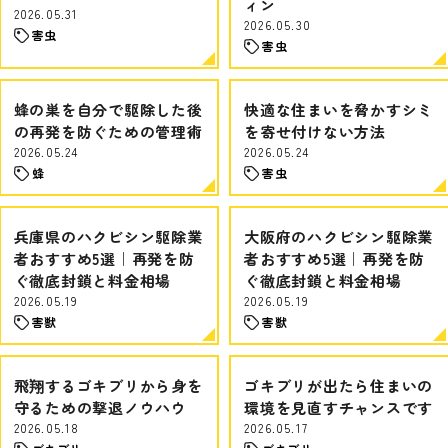
ィン
2026.05.31
2026.05.30
害虫
害虫
蜂の巣を自分で駆除した後
快適な住まいを脅かすシミ
の再発を防ぐための管理術
を寄せ付けない方法
2026.05.24
2026.05.24
蜂
害虫
兵庫県のハクビシン駆除業
大阪府のハクビシン駆除業
者おすすめ5選｜再発を防
者おすすめ5選｜再発を防
ぐ徹底封鎖と料金相場
ぐ徹底封鎖と料金相場
2026.05.19
2026.05.19
害獣
害獣
飛翔するゴキブリから身を
ゴキブリが出たら住まいの
守るための撃退ノウハウ
環境を見直すチャンスです
2026.05.18
2026.05.17