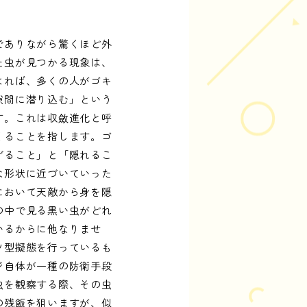
でありながら驚くほど外
た虫が見つかる現象は、
よれば、多くの人がゴキ
隙間に潜り込む」という
す。これは収斂進化と呼
くることを指します。ゴ
げること」と「隠れるこ
な形状に近づいていった
において天敵から身を隠
の中で見る黒い虫がどれ
いるからに他なりませ
ツ型擬態を行っているも
ジ自体が一種の防衛手段
虫を観察する際、その虫
の残飯を狙いますが、似