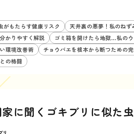
虫がもたらす健康リスク
天井裏の悪夢！私のねず
分かりやすく解説
ゴミ箱を開けたら地獄…私のウ
い環境改善術
チョウバエを根本から断つための完
との格闘
門家に聞くゴキブリに似た
ブリ