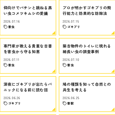
仰向けでパチンと跳ねる黒
プロが明かすゴキブリの飛
い虫コメツキムシの愛嬌
行能力と効果的な防除法
2026.07.16
2026.07.15
害虫
ゴキブリ
専門家が教える貴重な古書
築古物件のトイレに現れる
を害虫から守る知恵
細長い虫の調査事例
2026.07.11
2026.07.10
害虫
害虫
深夜にゴキブリが出たらパ
鳩の種類を知って自然との
ニックになる前に読む話
共生を考える
2026.06.26
2026.06.25
ゴキブリ
害獣